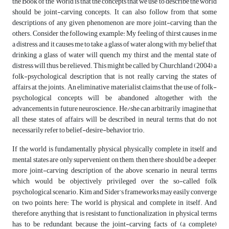
the Book of the World is that the concepts that we use to describe the world
should be joint-carving concepts. It can also follow from that some
descriptions of any given phenomenon are more joint-carving than the
others. Consider the following example: My feeling of thirst causes in me
a distress, and it causes me to take a glass of water along with my belief that
drinking a glass of water will quench my thirst and the mental state of
distress will thus be relieved. This might be called by Churchland (2004) a
folk-psychological description that is not really carving the states of
affairs at the joints. An eliminative materialist claims that the use of folk-
psychological concepts will be abandoned altogether with the
advancements in future neuroscience. He/she can arbitrarily imagine that
all these states of affairs will be described in neural terms that do not
necessarily refer to belief-desire-behavior trio.
If the world is fundamentally physical, physically complete in itself, and
mental states are only supervenient on them, then there should be a deeper,
more joint-carving description of the above scenario in neural terms
which would be objectively privileged over the so-called folk
psychological scenario. Kim and Sider’s frameworks may easily converge
on two points here: The world is physical, and complete in itself. And
therefore, anything that is resistant to functionalization in physical terms
has to be redundant, because the joint-carving facts of (a complete)