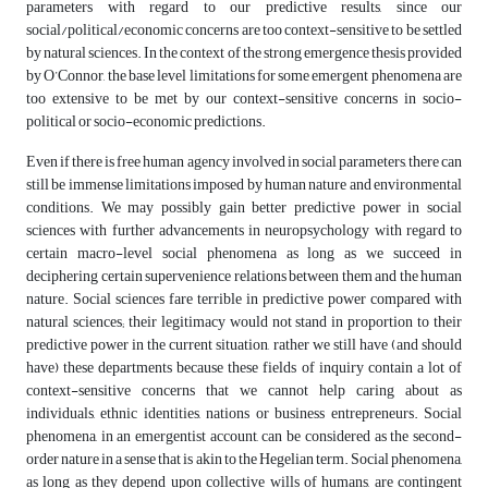
parameters with regard to our predictive results, since our
social/political/economic concerns are too context-sensitive to be settled
by natural sciences. In the context of the strong emergence thesis provided
by O’Connor, the base level limitations for some emergent phenomena are
too extensive to be met by our context-sensitive concerns in socio-
political or socio-economic predictions.
Even if there is free human agency involved in social parameters, there can
still be immense limitations imposed by human nature and environmental
conditions. We may possibly gain better predictive power in social
sciences with further advancements in neuropsychology with regard to
certain macro-level social phenomena as long as we succeed in
deciphering certain supervenience relations between them and the human
nature. Social sciences fare terrible in predictive power compared with
natural sciences; their legitimacy would not stand in proportion to their
predictive power in the current situation, rather we still have (and should
have) these departments because these fields of inquiry contain a lot of
context-sensitive concerns that we cannot help caring about as
individuals, ethnic identities, nations or business entrepreneurs. Social
phenomena, in an emergentist account, can be considered as the second-
order nature in a sense that is akin to the Hegelian term. Social phenomena,
as long as they depend upon collective wills of humans, are contingent