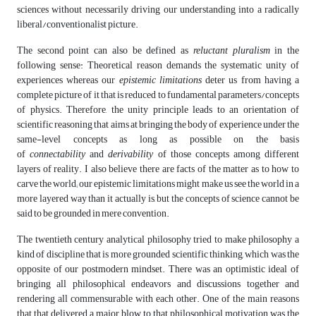
sciences without necessarily driving our understanding into a radically
liberal/conventionalist picture.
The second point can also be defined as
reluctant pluralism
in the
following sense: Theoretical reason demands the systematic unity of
experiences whereas our
epistemic limitations
deter us from having a
complete picture of it that is reduced to fundamental parameters/concepts
of physics. Therefore, the unity principle leads to an orientation of
scientific reasoning that aims at bringing the body of experience under the
same-level concepts as long as possible on the basis
of
connectability
and
derivability
of those concepts among different
layers of reality. I also believe there are facts of the matter as to how to
carve the world; our epistemic limitations might make us see the world in a
more layered way than it actually is, but the concepts of science cannot be
said to be grounded in mere convention.
The twentieth century analytical philosophy tried to make philosophy a
kind of discipline that is more grounded scientific thinking, which was the
opposite of our postmodern mindset. There was an optimistic ideal of
bringing all philosophical endeavors and discussions together and
rendering all commensurable with each other. One of the main reasons
that that delivered a major blow to that philosophical motivation was the