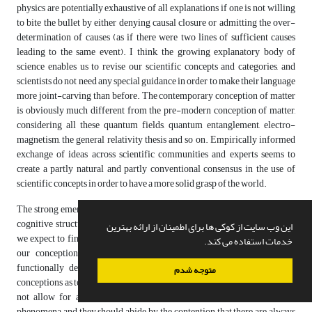
physics are potentially exhaustive of all explanations if one is not willing
to bite the bullet by either denying causal closure or admitting the over-
determination of causes (as if there were two lines of sufficient causes
leading to the same event). I think, the growing explanatory body of
science enables us to revise our scientific concepts and categories, and
scientists do not need any special guidance in order to make their language
more joint-carving than before. The contemporary conception of matter
is obviously much different from the pre-modern conception of matter,
considering all these quantum fields, quantum entanglement, electro-
magnetism, the general relativity thesis and so on. Empirically informed
exchange of ideas across scientific communities and experts seems to
create a partly natural and partly conventional consensus in the use of
scientific concepts in order to have a more solid grasp of the world.
The strong emergentist will not have any difficulty in admitting that our
cognitive structure will be much better understood by neuroscience and
این وب سایت از کوکی ها برای اطمینان از ارائه بهترین
we expect to find many functional regularities that will extensively alter
خدمات استفاده می کند.
our conception of mind, since many of our mental states can be
functionally derivate and thus, we can always expect to find better
متوجه شدم
conceptions as to how the mind works. So, the strong emergentists should
not allow for arbitrary conceptions either of the mental or physical
phenomena and they should abide by the contention that there are always