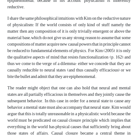
epiphenomenal; because in his account, physicalism is inherently
reductive.
I share the same philosophical intuitions with Kim on the reductive nature
of physicalism: If the world consists of only kind of stuff, namely the
matter, then any composition of it is only trivially emergent or above the
material base; which do not give us any strong reason to assume that some
compositions of matter acquire new causal powers that in principle cannot
be reduced to fundamental elements of physics. For Kim (2005), it is only
the qualitative aspects of mind that resists functionalization (p. 162), and
thus we come to the verge of a dilemma: either we concede that they are
causally reducible to neural states (and thus causally efficacious) or we
bite the bullet and admit that they are epiphenomenal.
The reader might object that one can also hold that neural and mental
states are all partially efficacious in themselves and they jointly cause the
subsequent behavior. In this case, in order for a neural state to cause any
behavior, a mental state must also accompany that neural state. Kim would
argue that this is totally unreasonable in a physicalistic world, because the
world must be predicated on causal closure principle, which implies that
everything in the world has physical causes that sufficiently bring about
those states of affairs. Causal closure became a central theme in