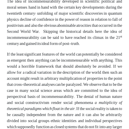
The idea of incommensurability developed in scientific, political and
moral senses, hand in hand with the certain key developments during the
twentieth century: unfolding of major scientific discoveries in quantum
physics, decline of confidence in the power of reason in relation to fall of
positivism, and also the obvious abominable atrocities that occurred in the
Second World War. Skipping the historical details here, the idea of
st
incommensurability can be said to have reached its climax in the 21
century and gained its ideal form of post-truth.
If the least significant features of the world can potentially be considered
as emergent, then anything can be incommensurable with anything. This
would a horrible framework that should absolutely be avoided. If we
allow for a radical variation in the description of the world, then such an
account might result in arbitrary multiplication of properties to the point
that cross-theoretical analyses can be paralyzed. We observe that to be the
case in many social science areas which are committed to the idea of
perspectival basis of incommensurability. The denial of human nature
and social constructivism render social phenomena
a multiplicity of
theoretical paradigms which float in the air
. If the social reality is taken to
be causally independent from the nature and it can also be arbitrarily
divided into social groups, ethnic identities, and individual perspectives
which supposedly function as closed systems that do not fit into any larger