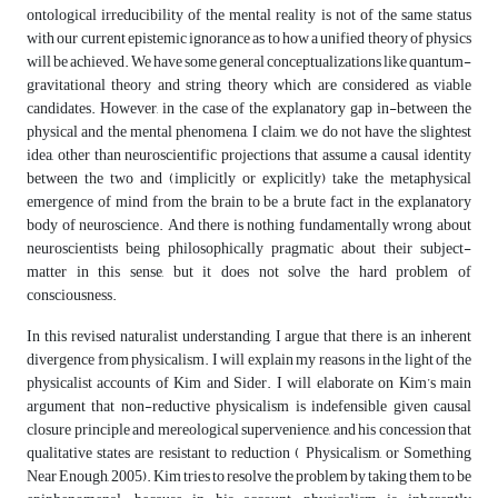
ontological irreducibility of the mental reality is not of the same status
with our current epistemic ignorance as to how a unified theory of physics
will be achieved. We have some general conceptualizations like quantum-
gravitational theory and string theory which are considered as viable
candidates. However, in the case of the explanatory gap in-between the
physical and the mental phenomena, I claim, we do not have the slightest
idea, other than neuroscientific projections that assume a causal identity
between the two and (implicitly or explicitly) take the metaphysical
emergence of mind from the brain to be a brute fact in the explanatory
body of neuroscience. And there is nothing fundamentally wrong about
neuroscientists being philosophically pragmatic about their subject-
matter in this sense, but it does not solve the hard problem of
consciousness.
In this revised naturalist understanding, I argue that there is an inherent
divergence from physicalism. I will explain my reasons in the light of the
physicalist accounts of Kim and Sider. I will elaborate on Kim’s main
argument that non-reductive physicalism is indefensible given causal
closure principle and mereological supervenience, and his concession that
qualitative states are resistant to reduction ( Physicalism, or Something
Near Enough, 2005). Kim tries to resolve the problem by taking them to be