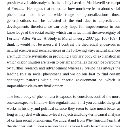
provides a valuable analysis that is mainly based on Machiavelli’s concept
of
Fortuna
. He argues that no matter how much we learn about social
phenomena and have a wide range of generalizations, those
generalizations can be defeated at the end due to unpredictable
developments; therefore, we can only hope for improvements in our
knowledge of the social reality, which can in fact limit the sovereignty of
Fortuna (After Virtue: A Study in Moral Theory, 2007, pp. 108-109). I
think it would not be absurd if I contrast the theoretical endeavors in
natural sciences and social sciences in the following way: natural sciences
are much more systematic in providing a unitary body of explanation in
which discontinuities are taken to certain anomalies that can be overcome
by further research and advancement whereas
Fortuna
has always the
leading role in social phenomena, and we do our best to find certain
contingent patterns within the chaotic environment on which is
impossible to claim any final victory.
The less a body of phenomena is exposed to conscious control, the more
one can expect to find law-like regularities in it. If you consider the great
works in history and political science, they seem to fare much better as
long as they deal with macro-level subjects and long-term causal analysis
of certain social phenomena. We understand from
Why Nations Fail
that
the stronger institutions a nation has, it is more likely to achieve
creative