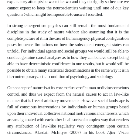
explanatory attempts between the two, and they do rightly so, because we
cannot expect to keep the neuroscientists waiting until one of our key
questions (which might be impossible to answer) is settled.
In strong emergentism, physics can still remain the most fundamental
discipline in the study of nature
without
also assuming that it is the
complete picture of it. In the case of human agency, physical configuration
poses immense limitations on how the subsequent emergent states can
unfold. For individual agents and social groups, we would still be able to
conduct genuine causal analyses as to how they can behave except being
able to have deterministic confidence in our results; but it would still be
possible to obtain many statistical determinations in the same way it is in
the contemporary/actual condition of psychology and sociology.
Our concept of nature is at its core exclusive of human or divine conscious
control, and thus we expect from the natural causes to act in law-like
manner that is free of arbitrary movements. However, social landscape is
full of conscious interventions by individuals or human groups based
upon their individual, collective, national motivations and interests, which
are amalgamated with each other in all sorts of complex way that renders
any attribution of law-like regularity very contingent upon certain
circumstances. Alasdair McIntyre (2007), in his book
After Virtue
,