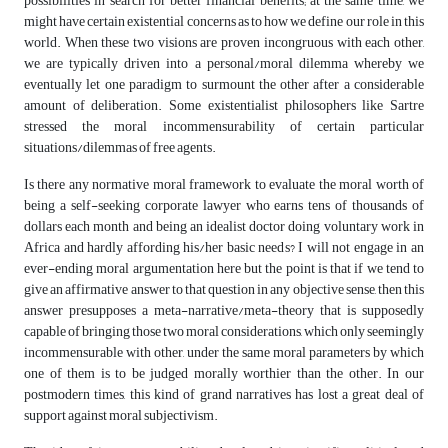
possibilities in search for better financial benefits; at the same time, we
might have certain existential concerns as to how we define our role in this
world. When these two visions are proven incongruous with each other,
we are typically driven into a personal/moral dilemma whereby we
eventually let one paradigm to surmount the other after a considerable
amount of deliberation. Some existentialist philosophers like Sartre
stressed the moral incommensurability of certain particular
situations/dilemmas of free agents.
Is there any normative moral framework to evaluate the moral worth of
being a self-seeking corporate lawyer who earns tens of thousands of
dollars each month and being an idealist doctor doing voluntary work in
Africa and hardly affording his/her basic needs? I will not engage in an
ever-ending moral argumentation here but the point is that if we tend to
give an affirmative answer to that question in any objective sense, then this
answer presupposes a meta-narrative/meta-theory that is supposedly
capable of bringing those two moral considerations, which only seemingly
incommensurable with other, under the same moral parameters by which
one of them is to be judged morally worthier than the other. In our
postmodern times, this kind of grand narratives has lost a great deal of
support against moral subjectivism.