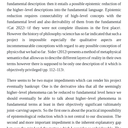
fundamental description, then it entails a possible epistemic reduction of
the higher-level descriptions into the fundamental language. Epistemic
reduction requires connectability of high-level concepts with the
fundamental level and also derivability of them from the fundamental
(Cat, 2022) (if they were not complete illusions in the first place).
However, the history of philosophy/science has so far indicated that such a
project is impossible, especially the qualitative aspects are
incommensurable conceptions with regard to any possible conception of
physics that we had so far. Sider (2012) presents a method of metaphysical
semantics that allows us to describe different layers of reality in their own
terms, however there is supposed to be only one description of it which is
objectively privileged (pp. 112-113).
There seems to be two major impediments which can render his project
eventually bankrupt: One is the derivative idea that all the seemingly
higher-level phenomena can be reduced to fundamental level, hence we
should eventually be able to talk about higher-level phenomena in
fundamental terms at least in their objectively significant (ultimately
joint-carving) aspects. So, the first one is about the practical impossibility
of epistemological reduction, which is not central to our discussion. The
second and more important impediment is the inherent explanatory gap