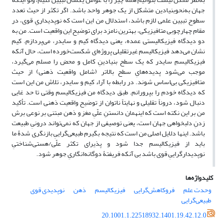
جهان به‌نحوبنیادین متشکل از یک جوهر واحد باشد. اگر تکثر از حیث تعدد
سطوح تبیین علمی لازم باشد، استدلال من این است که نوپدیداریِ قوی، در
مقام چهارچوبی متافیزیکی، بهترین نامزد برای توضیح این واقعیت است. من به
دو دیدگاه فیزیکالیستی عمده، یعنی دیدگاه کیم و سایدر، می‌پردازم. کیم
نشان می‌دهد فیزیکالیسم غیرتقلیلی پروژه‌ای شکست‌خورده است، حال آنکه
فیزیکالیسمِ سایدر که یک سطح بنیادینِ کامل و محض را مسلم می‌گیرد،
موجب می‌شود پدیده‌هایِ سطح بالاتر (شامل واقعیت ذهنی) از حیث
متافیزیکی بی‌اساس شوند. در رابطه با آراء کیم و سایدر، تلاش من این است
که دیدگاه خودم را بپرورانم. طبق دیدگاه من فیزیکالیسم وقتی تا حد غایی
دنبال شود، دروناً تقلیلی و نهایتاً ناتوان از توضیح واقعیت ذهنی است. تأکید
من بر این نکته است که اینهمان دانستنِ علّیِ مغز و ذهن مبتنی بر نوعی برش
زدنِ دلبخواهی جهان است، یعنی توصیفی از جهان که نمی‌تواند درونیِ طبیعت
باشد. اینها دلایل اصلی من است که نتیجه بگیرم طبیعی‌گراییِ بازنگری شدۀ ما
باید از فیزیکالیسم جدا شود و پذیرای تکثر علّی/هستی‌شناختیِ
نوپدیدارگراییِ قوی باشد بی آنکه فریفتۀ دوگانه‌انگاریِ جوهر شود.
کلیدواژه‌ها
وحدت علم
فروکاهش‌گرایی
فیزیکالیسم
ذهن
نوپدیدی قوی
طبیعی‌گرایی
20.1001.1.22518932.1401.19.42.12.0