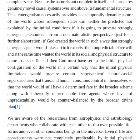
complete sense. Because the nature is not complete in itself, and it procures
genuinely novel causal systems over and above its fundamental structure.
Thus, emergentism necessarily provides us a temporally dynamic nature
of the world whose subsequent states can neither be predicted nor
explained by the initial conditions if it is going to procure strongly
emergent phenomena. From a non-naturalistic perspective (just for a
further elaboration), if God created the world in such a way that strongly
emergent agents would take part in it, exercise their unpredictable free will
and at the same time wanted the world in its social and physical structure to
come to a specific end, then God must have set up the initial physical
configuration of the world in a certain way that the initial physical
limitations would procure certain (supervenient) natural/social
superstructures that transcend human conscious control in themselves, so
that the world would still have a determined fate in the broader scheme
along with inherently unpredictable free agents whose level of
unpredictability would be counter-balanced by the broader divine
plan
[1]
.
We are aware of the researchers from astrophysics and astrobiology
departments who collaborate with each other to discover possible life-
forms and even other conscious beings in the universe. Even if life and
consciousness were not completely predictable by initial physical