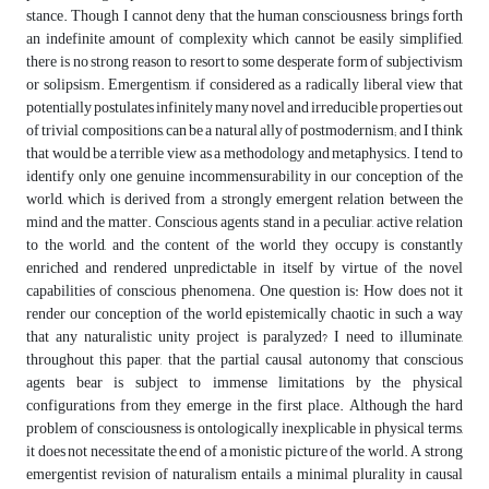
stance. Though I cannot deny that the human consciousness brings forth
an indefinite amount of complexity which cannot be easily simplified,
there is no strong reason to resort to some desperate form of subjectivism
or solipsism. Emergentism, if considered as a radically liberal view that
potentially postulates infinitely many novel and irreducible properties out
of trivial compositions, can be a natural ally of postmodernism; and I think
that would be a terrible view as a methodology and metaphysics. I tend to
identify only one genuine incommensurability in our conception of the
world, which is derived from a strongly emergent relation between the
mind and the matter. Conscious agents stand in a peculiar, active relation
to the world, and the content of the world they occupy is constantly
enriched and rendered unpredictable in itself by virtue of the novel
capabilities of conscious phenomena. One question is: How does not it
render our conception of the world epistemically chaotic in such a way
that any naturalistic unity project is paralyzed? I need to illuminate,
throughout this paper, that the partial causal autonomy that conscious
agents bear is subject to immense limitations by the physical
configurations from they emerge in the first place. Although the hard
problem of consciousness is ontologically inexplicable in physical terms,
it does not necessitate the end of a monistic picture of the world. A strong
emergentist revision of naturalism entails a minimal plurality in causal