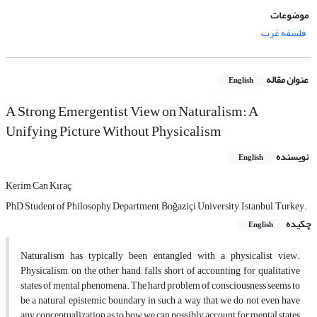
موضوعات
فلسفه غرب
عنوان مقاله
English
A Strong Emergentist View on Naturalism: A
Unifying Picture Without Physicalism
نویسنده
English
Kerim Can Kıraç
PhD Student of Philosophy Department, Boğaziçi University, Istanbul, Turkey.
چکیده
English
Naturalism has typically been entangled with a physicalist view.
Physicalism, on the other hand, falls short of accounting for qualitative
states of mental phenomena. The hard problem of consciousness seems to
be a natural epistemic boundary in such a way that we do not even have
any conceptualization as to how we can possibly account for mental states