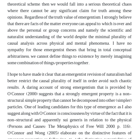
theoretical scheme, then we would fall into a serious theoretical chaos
where there cannot be any significant claim for truth among these
opinions. Regardless of the truth value of emergentism, I strongly believe
that there are facts of the matter everyone can appeal to, which is over and
above the personal or group concerns, and namely the scientific and
naturalist understanding of the world despite the minimal plurality of
causal analysis across physical and mental phenomena. I have no
sympathy for those emergentist theses that bring in total conceptual
arbitrariness; we cannot define things to existence by merely imagining
some combination of things/properties together.
I hope to have made it clear that an emergentist revision of naturalism had
better restrict the causal plurality of itself in order avoid such chaotic
results. A daring account of strong emergentism that is provided by
O’Connor (2000) suggests that a strongly emergent property is a non-
structural, simple property that cannot be decomposed into other (simpler)
particles. One of leading candidates for this type of emergence, as I also
suggest along with O’Connor, is consciousness by virtue of the fact that it is
non-structural and apparently sui generis in relation to the physical
(Persons and Causes: The Metaphysics of Free Will, 2000, p. 116).
O’Connor and Wong (2005) elaborate on the distinctive features of