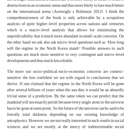
destructions
in an economic sense and thus more likely to fare much better
on the international arena (Acemoglu & Robinson, 2012). I think the
comprehensiveness of the book is only achievable by a scrupulous
analysis of quite higher-level properties across nations and centuries,
which is a macro-level analysis that allows for minimizing the
unpredictability that is much more abundant in small-scale concerns. On
the other hand, we ask also ask micro-level questions such as “How long
will the regime in the North Korea stand?” Possible answers to such
questions are much more sensitive to very contingent and micro-level
developments and thus much less reliable.
The more our socio-political/socio-economic concerns are context-
sensitive, the less confident we are with regard to conclusions that we
derive. If one claimed that the regime in the North Korea will be gone
after several billions of years when the sun dies, it would be an absurdly
trivial sense of a prediction. By the same token, we can predict that the
mankind will necessarily perish because every single atom in the universe
has to be gone at some point. So, the future of the universe can be said to be
literally total darkness, depending on our existing knowledge of
astrophysics. However, we are not really interested in such results in social
sciences, and we are mostly at the mercy of indeterminable social