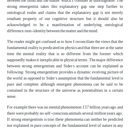
between the mind and the matter, which I consider as unbridgeable. The
strong emergentist takes this explanatory gap one step further to
ontological realm and claims that the explanatory gap is not merely
resultant property of our cognitive structure, but it should also be
acknowledged to be a manifestation of underlying ontological
difference/non-identity between the matter and the mind.
The reader might get confused as to how I reconciliate the views that the
fundamental reality is predicated on physics and that there are at the same
time the mental reality that is so different from the former, which
supposedly makes it inexplicable in physical terms. The major difference
between strong emergentism and Sider’s account can be explained as
following: Strong emergentism provides a dynamic, evolving picture of
the world as opposed to Sider’s assumption that the fundamental level is
pure and complete; although emergent phenomena can be said to be
contained in the structure of the universe as potentialities in a certain
sense.
For example, there was no mental phenomenon 13,7 billion years ago, and
there were probably no self-conscious animals several million years ago.
If strong emergentism is true, these phenomena can neither be predicted
nor explained in pure concepts of the fundamental level of nature in any