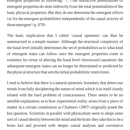
emergent properties as following: “(…) the distinctive potentialities of
emergent properties do stem indirectly from the total potentialities of the
basic physical properties. But they do not determine the emergent effects
(or fix the emergent probabilities) independently of the causal activity of
those emergent” (p. 670).
The basic implication that I called “causal openness” can thus be
summarized in a simple manner: Although the structural complexity of
the basal level initially determines the set of probabilities as to what kind
of emergent states can follow, once the emergent properties come to
existence, by virtue of altering the basal level (downward causation), the
subsequent emergent states can no longer be determined or predicted by
the physical structure that sets the initial probabilistic restrictions.
I tend to believe that there is a natural epistemic boundary that deters our
minds from fully deciphering the nature of mind, which is in itself closely
related with the hard problem of consciousness. There seems to be no
sensible explanation as to how experiential reality arises from a piece of
matter in a certain constitution, as Chalmers (2007) originally posed the
key question. Scientists, in parallel with physicalism, seem to adopt some
sort of causal identity between the mind and the brain, they take this to be a
brute fact and proceed with deeper causal analyses and correlative