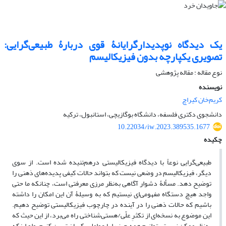
یک دیدگاه نوپدیدارگرایانۀ قوی دربارۀ طبیعی‌گرایی:
تصویری یکپارچه بدون فیزیکالیسم
نوع مقاله : مقاله پژوهشی
نویسنده
کریم‌خان کیراچ
دانشجوی دکتری فلسفه، دانشگاه بوگازیچی، استانبول، ترکیه
10.22034/iw.2023.389535.1677
چکیده
طبیعی‌گرایی نوعاً با دیدگاه فیزیکالیستی درهم‌تنیده شده است. از سوی
دیگر، فیزیکالیسم در وضعی نیست که بتواند حالات کیفی پدیده‌های ذهنی را
توضیح دهد. مسألۀ دشوار آگاهی به‌نظر مرزی معرفتی است، چنانکه ما حتی
واجد هیچ دستگاه مفهومی‌ای نیستیم که به وسیلۀ آن این امکان را داشته
باشیم که حالات ذهنی را در آینده در چارچوب فیزیکالیستی توضیح دهیم.
این موضوع به نسخه‌ای از تکثرِ علّی/هستی‌شناختی راه می‌برد، از این حیث که
به‌نظر ممکن نیست بتوانیم همه چیز را با عوامل یکسان تبیین کنیم، ولو اینکه