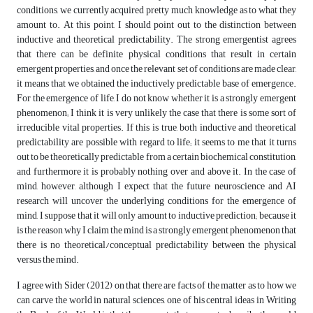
conditions, we currently acquired pretty much knowledge as to what they
amount to. At this point, I should point out to the distinction between
inductive and theoretical predictability. The strong emergentist agrees
that there can be definite physical conditions that result in certain
emergent properties, and once the relevant set of conditions are made clear,
it means that we obtained the inductively predictable base of emergence.
For the emergence of life, I do not know whether it is a strongly emergent
phenomenon; I think it is very unlikely the case that there is some sort of
irreducible vital properties. If this is true, both inductive and theoretical
predictability are possible with regard to life; it seems to me that it turns
out to be theoretically predictable from a certain biochemical constitution,
and furthermore it is probably nothing over and above it. In the case of
mind, however, although I expect that the future neuroscience and AI
research will uncover the underlying conditions for the emergence of
mind, I suppose that it will only amount to inductive prediction; because it
is the reason why I claim the mind is a strongly emergent phenomenon that
there is no theoretical/conceptual predictability between the physical
versus the mind.
I agree with Sider (2012) on that there are facts of the matter as to how we
can carve the world in natural sciences, one of his central ideas in Writing