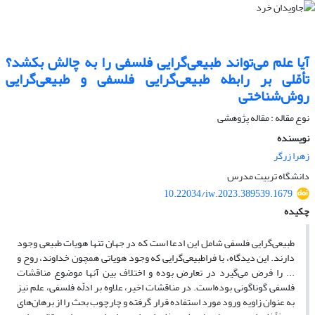
آیا علم می‌تواند ‌طبیعی‌گرایی فلسفی را به چالش بکشد؟
تأمّلی بر رابطه ‌طبیعی‌گرایی فلسفی و طبیعی‌گرایی
روش‌شناختی
نوع مقاله : مقاله پژوهشی
نویسنده
زهرا زرگر
دانشگاه تربیت مدرس
10.22034/iw.2023.389539.1679
چکیده
‌طبیعی‌گرایی فلسفی شامل این ادعا است که در جهان تنها هویات طبیعی وجود
دارند. این دیدگاه، با فراطبیعی‌گرایی که وجود هویاتی همچون خداوند، روح و
... را فرض می‌گیرد در تعارض بوده و اختلاف بین آنها موضوع مناقشات
فلسفی گوناگونی بوده‌است. در مناقشات اخیر، علاوه بر ادلّه فلسفی، علم نیز
به عنوان زاویه ورود مورد استفاده قرار گرفته و چارچوب بحث را از برهان‌های