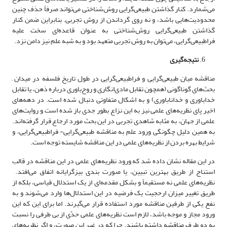
می‌شمارد. کنار گذاشتن ‌طبیعی‌گرایی روش‌شناختی می‌تواند صرفاً حذف چنین
محدودیت‌هایی باشد، و نه روی گرداندن از روش تجربی. بنابراین ضمن کنار
گذاشتن ‌طبیعی‌گرایی روش‌شناختی به عنوان قاعده‌‌‌ای سخت علیه
فرا‌طبیعی‌گرایی، می‌توان به روش تجربی متعهد بود و به شبه علم نیز دامن نزد.
نتیجه‌گیری
مناقشه میان ‌طبیعی‌گرایی و فرا‌طبیعی‌گرایی در طول تاریخ فلسفه در میدان ِ
بحث‌‌های گوناگونی (همچون تقابل مادی‌انگاری و روح‌باوری درباره ذهن، یا تقابل
خداباوری و خداناباوری) و به اشکال متفاوتی دنبال شده است. در دهه‌‌های
اخیر پای نظریه‌‌های علمی نیز به این نزاع بطور جدی باز شده است و روایت‌‌های
علمی از جهان، به مثابه شاهدی تجربی در این بحث مورد ارجاع قرار گرفته‌‌‌اند.
به همین دلیل چگونگی ورود علم به مناقشه ‌طبیعی‌گرایی- فرا‌طبیعی‌گرایی، و
شرایط بهره بردن از نظریه‌‌های علمی در این مناقشه شایسته توجه است.
در این مقاله نشان داده شد که ورود نظریه‌‌های علمی در این مناقشه در قالب
استناج از طریق بهترین تبیین، یا صورت بندی بیزگرایانه اتفاق می‌افتد.
نظریه‌‌های علمی نه مستقیماً و بشکل مقدمه‌‌‌ای از یک استدلال قیاسی، بلکه از
طریق تغییر میزان ارحجیت یک فرضیه در این استدلال‌‌ها وارد می‌شوند و به
نفع یکی از طرفین مناقشه مورد استفاده قرار می‌گیرند. اما برای این که این
ورود مجاز و موجه باشد، لازم است نظریه‌‌های علمی حدّی از بی طرفی را نسبت
به دو طرف مناقشه داشته باشند. چرا که در غیر این صورت، و اگر نظریه‌‌های