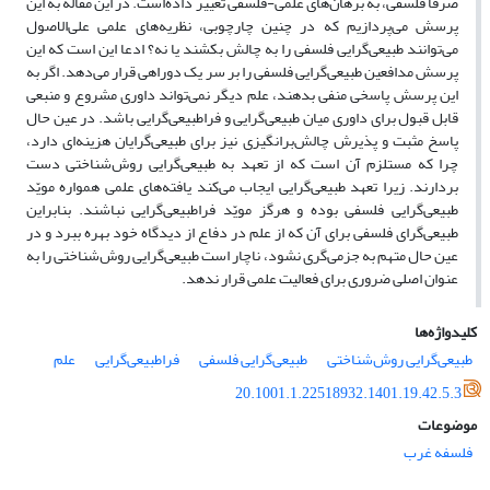
صرفاً فلسفی، به برهان‌های علمی-فلسفی تغییر داده‌است. در این مقاله به این
پرسش می‌پردازیم که در چنین چارچوبی، نظریه‌های علمی علی‌الاصول
می‌توانند ‌طبیعی‌گرایی فلسفی را به چالش بکشند یا نه؟ ادعا این است که این
پرسش مدافعین ‌طبیعی‌گرایی فلسفی را بر سر یک دوراهی قرار می‌دهد. اگر به
این پرسش پاسخی منفی بدهند، علم دیگر نمی‌تواند داوری مشروع و منبعی
قابل قبول برای داوری میان ‌طبیعی‌گرایی و فرا‌طبیعی‌گرایی باشد. در عین حال
پاسخ مثبت و پذیرش چالش‌برانگیزی نیز برای طبیعی‌گرایان هزینه‌ای دارد،
چرا که مستلزم آن است که از تعهد به طبیعی‌گرایی روش‌شناختی دست
بردارند. زیرا تعهد طبیعی‌گرایی ایجاب می‌کند یافته‌های علمی همواره مویّد
‌طبیعی‌گرایی فلسفی بوده و هرگز مویّد فراطبیعی‌گرایی نباشند. بنابراین
طبیعی‌گرای فلسفی برای آن که از علم در دفاع از دیدگاه خود بهره ببرد و در
عین حال متهم به جزمی‌گری نشود، ناچار است طبیعی‌گرایی روش‌شناختی را به
عنوان اصلی ضروری برای فعالیت علمی قرار ندهد.
کلیدواژه‌ها
‌طبیعی‌گرایی روش‌شناختی
‌طبیعی‌گرایی فلسفی
فرا‌طبیعی‌گرایی
علم
20.1001.1.22518932.1401.19.42.5.3
موضوعات
فلسفه غرب