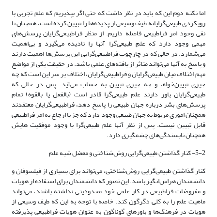
اما نکته دوم این که باید در نظر داشت که حتی اگر بپذیریم که علم تجربی با
رویکردی ‌طبیعی‌گرایانه طیف وسیعی از پدیده‌‌ها را تبیین کرده است، همچنان تا
نفی وجود امر فراطبیعی فاصله داریم. از منظر فراطبیعی‌گرایان پرسش‌های
مهمی وجود دارد که علمِ طبیعی‌گرا آنها را نادیده می‌گیرد و بی‌اهمیت
می‌شمارد. در حالی که در چارچوب فرا‌طبیعی‌گرایی این پرسش‌ها اهمیت دارند
و پاسخ به آنها می‌تواند متاثر از یافته‌های علمی باشد. در حقیقت یکی از مواضع
مهم اختلاف میان ‌طبیعی‌گرایان و فرا‌طبیعی‌گرایان، اختلاف بر سر این است که چه
چیزی تبیین‌خواه، و چه چیزی تبیین به حساب می‌آید. پس در حالی که
‌طبیعی‌گرایان باور دارند علم ‌طبیعی‌گرا قادر است (بالفعل یا بالقوه) تمام
پرسش‌‌های بشر درباره جهان طبیعی را پاسخ دهد، فرا‌طبیعی‌گرایان معتقدند
همچنان اموری مربوط به جهان طبیعی وجود دارد که جز با ارجاع به امر فراطبیعی
قابل تبیین نیست. پس از نظر آنها علم ‌طبیعی‌گرا با وجود موفقیت هایش
همچنان نابسندگی‌‌های چشمگیری دارد.
5-2- کنار گذاشتن ‌طبیعی‌گرایی روش‌شناختی و معضل شبه علم
کنار گذاشتن ‌طبیعی‌گرایی روش‌شناختی، می‌تواند برای بسیاری از فیلسوفان و
دانشمندان هراس‌انگیز باشد. این تصور که دانشمندان برای استفاده از هویات
و مفروضات فراطبیعی در کار علمی خود محدودیتی نداشته باشند، می‌تواند
ماهیت علم را به کلی دگرگون کند. خاصه با توجه به این که طیف وسیعی از
هویات در فرهنگ‌‌ها و باورهای گوناگون به عنوان هویات فراطبیعی پذیرفته