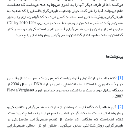
می‌کنند، اما از طرف دیگر آنها را به قدری مربوط به علم می‌دانند که معتقدند
علم می‌تواند آنها را نفی کند. دیلی وضعیت ‌طبیعی‌گرای فلسفی را که متعهد به
‌طبیعی‌گرایی روش‌شناختی است، مانند کسی می‌داند که قوانین بازی را اینطور
تعیین می‌کند: « شیر بیاید من می‌برم، خط بیاید تو می‌بازی» (Dilley 2010, 129)
برای پرهیز از چنین جزمی، طبیعی‌گرای فلسفی ناچار است یکی از دو مسیر کنار
گذاشتن حمایت علم، یا کنار گذاشتن طبیعی‌گرایی روش‌شناختی را بپذیرد.
پی‌نوشت‌ها
[1]
نکته جالب درباره آنتونی فلو این است که پس از یک عمر استدلال فلسفی
در ردّ خداباوری با استناد به یافته‌های علمی درباره DNA در سال 2004 از
دیدگاه سابق خود دست برداشت و به وجود خدا باور آورد (Flew & Varghese
2007).
[2]
اگرچه ظاهراً دیدگاه فارست و ماهنر از نظر تقدم ‌طبیعی‌گرایی متافیزیکی و
روش‌شناختی نسبت به یکدیگر در تقابل با هم قرار دارند، اما چنین نیست.
نکته اینجاست که هنگامی که ماهنر از تقدم ‌طبیعی‌گرایی متافیزیکی بر
‌طبیعی‌گرایی روش‌شناختی سخن می‌گوید، منظور او تز اجمالی ‌طبیعی‌گرایی