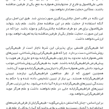
علمی علی‌الاصول و فارغ از محتوایشان همواره به نفع یکی از طرفین مناقشه
باشند، عملاً این حمایت معنادار نخواهد بود.
این نکته در قالب اصل چالش‌برانگیزی صورت‌بندی شد. طبق این اصل برای
آنکه استفاده از حمایت علم در این مناقشه مجاز باشد، علم باید بتواند
علی‌الاصول برای هر دو طرف مناقشه چالش‌برانگیز و مویّد باشد. چرا که در
غیر این صورت، حمایت علم از یکی از طرفین مناقشه
بنا به تعریف
خواهد بود و
ارزشی نخواهد داشت.
اما ‌طبیعی‌گرای فلسفی برای پذیرش این شرط ناچار است از ‌طبیعی‌گرایی
روش‌شناختی دست بردارد. چرا که طبق ‌طبیعی‌گرایی روش‌شناختی، تبیین‌‌های
علمی همواره باید محدود به چارچوب ‌طبیعی‌گرایانه بوده و عاری از هر هویت یا
پیش‌فرض فرا‌طبیعی‌گرایانه باشند. تعهد به ‌طبیعی‌گرایی روش‌شناختی موجب
می‌شود دانش علمی همواره سازگار با ‌‌جهان‌بینی ‌طبیعی‌گرایانه و موید آن باشد.
همچنین اموری که از نظر مدافعین فرا‌طبیعی‌گرایی نیازمند تبیینی
فرا‌طبیعی‌گرایانه هستند، بی نیاز از تبیین تشخیص داده شده و یا حکم به
بسندگی تبیین‌‌های ‌طبیعی‌گرایانه درباره آنها داده می‌شود. به این ترتیب هرگز
تبیین‌‌های فرا‌طبیعی‌گرایانه جایی در علم نخواهند داشت و علم هرگز موید
فرا‌طبیعی‌گرایی نخواهد بود.
بر این اساس -چنان که استفن دیلی می‌گوید- طبیعی‌گرایان از طرفی فرضیه‌‌های
خداباورانه را آنچنان نسبت به علم بی‌ربط می‌دانند که آنها را به کلی از علم طرد