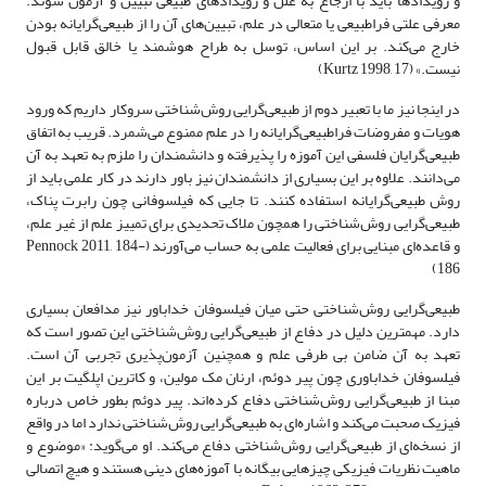
و رویدادها باید با ارجاع به علل و رویدادهای طبیعی تبیین و آزمون شوند.
معرفی علتی فراطبیعی یا متعالی در علم، تبیین‌‌های آن را از ‌طبیعی‌گرایانه بودن
خارج می‌کند. بر این اساس، توسل به طراح هوشمند یا خالق قابل قبول
نیست.» (Kurtz 1998, 17)
در اینجا نیز ما با تعبیر دوم از ‌طبیعی‌گرایی روش‌شناختی سروکار داریم که ورود
هویات و مفروضات فرا‌طبیعی‌گرایانه را در علم ممنوع می‌شمرد. قریب به اتفاق
‌طبیعی‌گرایان فلسفی این آموزه را پذیرفته و دانشمندان را ملزم به تعهد به آن
می‌دانند. علاوه بر این بسیاری از دانشمندان نیز باور دارند در کار علمی باید از
روش ‌طبیعی‌گرایانه استفاده کنند. تا جایی که فیلسوفانی چون رابرت پناک،
‌طبیعی‌گرایی روش‌شناختی را همچون ملاک تحدیدی برای تمییز علم از غیر علم،
و قاعده‌‌‌ای مبنایی برای فعالیت علمی به حساب می‌آورند (Pennock 2011, 184-
186)
‌طبیعی‌گرایی روش‌شناختی حتی میان فیلسوفان خداباور نیز مدافعان بسیاری
دارد. مهمترین دلیل در دفاع از ‌طبیعی‌گرایی روش‌شناختی این تصور است که
تعهد به آن ضامن بی طرفی علم و همچنین آزمون‌پذیری تجربی آن است.
فیلسوفان خداباوری چون پیر دوئم، ارنان مک مولین، و کاترین اپلگیت بر این
مبنا از ‌طبیعی‌گرایی روش‌شناختی دفاع کرده‌‌‌اند. پیر دوئم بطور خاص درباره
فیزیک صحبت می‌کند و اشاره‌‌‌ای به ‌طبیعی‌گرایی روش‌شناختی ندارد اما در واقع
از نسخه‌‌‌ای از ‌طبیعی‌گرایی روش‌شناختی دفاع می‌کند. او می‌گوید: «موضوع و
ماهیت نظریات فیزیکی چیزهایی بیگانه با آموزه‌های دینی هستند و هیچ اتصالی