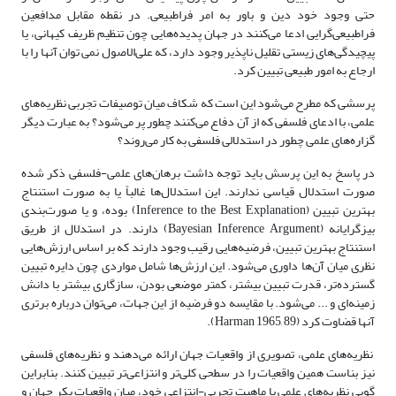
حتی وجود خود دین و باور به امر فراطبیعی. در نقطه مقابل مدافعین
فرا‌طبیعی‌گرایی ادعا می‌کنند در جهان پدیده‌‌هایی چون تنظیم ظریف کیهانی، یا
پیچیدگی‌‌های زیستی تقلیل ناپذیر وجود دارد، که علی‌الاصول نمی توان آنها را با
ارجاع به امور طبیعی تبیین کرد.
پرسشی که مطرح می‌شود این است که شکاف میان توصیفات تجربی نظریه‌‌های
علمی، با ادعای فلسفی که از آن دفاع می‌کنند چطور پر می‌شود؟ به عبارت دیگر
گزاره‌‌های علمی چطور در استدلالی فلسفی به کار می‌روند؟
در پاسخ به این پرسش باید توجه داشت برهان‌‌های علمی-فلسفی ذکر شده
صورت استدلال قیاسی ندارند. این استدلال‌‌ها غالباً یا به صورت استنتاج
بهترین تبیین (Inference to the Best Explanation) بوده، و یا صورت‌بندی
بیزگرایانه (Bayesian Inference Argument) دارند. در استدلال از طریق
استنتاج بهترین تبیین، فرضیه‌‌هایی رقیب وجود دارند که بر اساس ارزش‌‌هایی
نظری میان آن‌‌ها داوری می‌شود. این ارزش‌‌ها شامل مواردی چون دایره تبیین
گسترده‌تر، قدرت تبیین بیشتر، کمتر موضعی بودن، سازگاری بیشتر با دانش
زمینه‌‌‌ای و ... می‌شود. با مقایسه دو فرضیه از این جهات، می‌توان درباره برتری
آنها قضاوت کرد (Harman 1965, 89).
نظریه‌‌های علمی، تصویری از واقعیات جهان ارائه می‌دهند و نظریه‌‌های فلسفی
نیز بناست همین واقعیات را در سطحی کلی‌تر و انتزاعی‌تر تبیین کنند. بنابراین
گویی نظریه‌‌های علمی با ماهیت تجربی-انتزاعی خود، میان واقعیات بکر جهان و