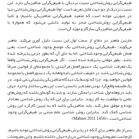
‌طبیعی‌گرایی روش‌شناختی نسبت نزدیکی با ‌طبیعی‌گرایی متافیزیکی دارد. این
نسبت نزدیک از دو جهت قابل تعریف است: اولاً ‌طبیعی‌گرایی روش‌شناختی تنها
در صورتی موجه است که متعهد ‌طبیعی‌گرایی متافیزیکی باشیم؛ و ثانیاً
‌طبیعی‌گرایی روش‌شناختی منجر به تولید دانشی می‌شود که همواره با
‌طبیعی‌گرایی متافیزیکی سازگار و مویّد آن است.
مارتین ماهنر در دفاع از سمت اول این نسبت دلیل آوری می‌کند. ماهنر
می‌گوید: «‌طبیعی‌گرایی روش‌شناختی یک موضع وجود شناختی است، یعنی
همان ‌طبیعی‌گرایی وجودشناختی. اما به جای آن که بطور جزمی پذیرفته شده
باشد، بطور موقتی پذیرفته شده است... اگر ‌طبیعی‌گرایی روش‌شناختی واقعاً
یک معرفت شناسی، یک دستورالعمل فرآیندی، یا مجموعه‌‌‌ای از قوانین صرفاً
روش‌شناختی باشد در حقیقت انتخابی دلبخواهانه یک دستورالعمل یا مجموعه
قوانین خواهد بود؛ چرا که توسط یک دیدگاه متافیزیکی پشتیبانی نمی شود. در
یک فلسفه واقع‌گرا، بودن مقدم بر دانستن است. این یعنی ساختار و اجزاء جهان
باید در وهله اول شناخت را ممکن سازند. و باید به گونه‌‌‌ای باشند که روش‌‌های
علمی با موفقیت به کار روند. بنابراین برای این که یک روش شناسی معنادار
بوده و موفق عمل کند، باید متافیزیکی باشد که به تبیین کارکرد این روش
شناسی کمک کند. بنابراین روش شناسی علم مبتنی بر ‌طبیعی‌گرایی وجود
شناختی است.» (Mahner 2011, 1456)
پس از نظر ماهنر برای آنکه در پذیرش ‌طبیعی‌گرایی روش‌شناختی موجه باشیم،
لازم است مفروضاتی وجودشناختی درباره جهان داشته باشیم. و این مفروضات