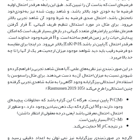
فرضیه‌‌‌ای است که بناست آن را تبیین کند. طبق این رابطه هرقدر احتمال اولیه
فرضیه ما به خودی خود بالاتر باشد، و شاهد رویت شده نیز به‌خودی‌خود
نامحتمل باشد، احتمال صدق فرضیه به شرط وجود آن شاهد تجربی بالاتر
می‌رود. برای مثال در مورد استدلال تنظیم ظریف کیهانی، E قرار گرفتن
همزمان مقادیر پارامترهای متعدد کیهانی در بازه‌‌‌ای بسیار ظریف است که امکان
پیدایش حیات را بر زمین فراهم ساخته است. و H فرضیه وجود خداوند است.
هرقدر احتمال E پایین تر باشد،E&K) P(H| بالاتر می‌رود. در اینجا برای مقایسه
دو فرضیه رقیب باید دید شواهد موجود میزان ارجحیت هر یک از آنها را تا چه
حد بالا می‌برد.
در این صورت‌بندی نیز نظریه‌‌های علمی E یا همان شاهد تجربی را فراهم کرده و
شهودی نسبت به میزان احتمال آن به دست می‌دهند. برای مثال راسموسن با
استفاده از استدلالی بیزگرایانه وجود آگاهی را به مثابه شاهدی تجربی گرفته و
چنین استدلالی را طرح می‌کند (Rasmussen 2019, 105):
P(C|M) پایین نیست، هرگاه C این گزاره باشد که «مخلوقات پیچیده‌‌‌ای
وجود دارند» و M این گزاره که «یک ذهن بنیادین وجود دارد.» و منظور از
احتمال، احتمال معرفتی باشد (یعنی درجه معقولی از انتظار داشتن)
P(C|~M) بسیار پایین است.
در نتیجه C از M حمایت می‌کند.
اگرچه در صورت‌بندی بیزگرایانه نیز نمی توان به اعداد دقیقی رسید و