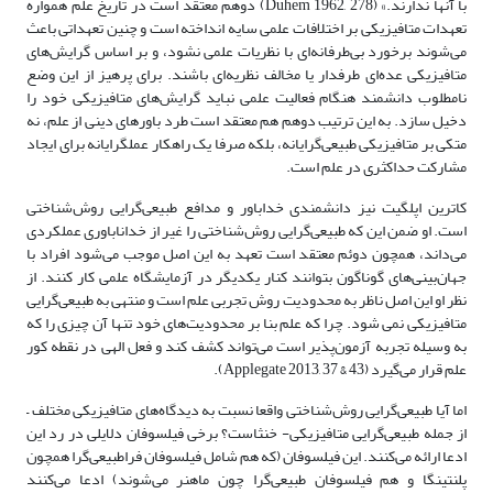
با آنها ندارند.» (Duhem 1962, 278) دوهم معتقد است در تاریخ علم همواره
تعهدات متافیزیکی بر اختلافات علمی سایه انداخته است و چنین تعهداتی باعث
می‌شوند برخورد بی‌طرفانه‌ای با نظریات علمی نشود، و بر اساس گرایش‌های
متافیزیکی عده‌ای طرفدار یا مخالف نظریه‌ای باشند. برای پرهیز از این وضع
نامطلوب دانشمند هنگام فعالیت علمی نباید گرایش‌های متافیزیکی خود را
دخیل سازد. به این ترتیب دوهم هم معتقد است طرد باورهای دینی از علم، نه
متکی بر متافیزیکی طبیعی‌گرایانه، بلکه صرفا یک راهکار عملگرایانه برای ایجاد
مشارکت حداکثری در علم است.
کاترین اپلگیت نیز دانشمندی خداباور و مدافع ‌طبیعی‌گرایی روش‌شناختی
است. او ضمن این که ‌طبیعی‌گرایی روش‌شناختی را غیر از خداناباوری عملکردی
می‌داند، همچون دوئم معتقد است تعهد به این اصل موجب می‌شود افراد با
‌‌جهان‌بینی‌‌های گوناگون بتوانند کنار یکدیگر در آزمایشگاه علمی کار کنند. از
نظر او این اصل ناظر به محدودیت روش تجربی علم است و منتهی به ‌طبیعی‌گرایی
متافیزیکی نمی شود. چرا که علم بنا بر محدودیت‌‌های خود تنها آن چیزی را که
به وسیله تجربه آزمون‌پذیر است می‌تواند کشف کند و فعل الهی در نقطه کور
علم قرار می‌گیرد (Applegate 2013, 37 & 43).
اما آیا ‌طبیعی‌گرایی روش‌شناختی واقعا نسبت به دیدگاه‌‌های متافیزیکی مختلف –
از جمله ‌طبیعی‌گرایی متافیزیکی- خنثاست؟ برخی فیلسوفان دلایلی در رد این
ادعا ارائه می‌کنند. این فیلسوفان (که هم شامل فیلسوفان فرا‌طبیعی‌گرا همچون
پلنتینگا و هم فیلسوفان ‌طبیعی‌گرا چون ماهنر می‌شوند) ادعا می‌کنند