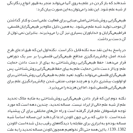
شده‌‌‌اند که باز کردن در علم به روی آنها می‌تواند منجر به ظهور انواع رنگارنگی
از شبه علم شود. این نقد را می‌توان به این صورت بیان کرد:
‌طبیعی‌گرایی روش‌شناختی اصلی مبنایی برای فعالیت علمی است و کنار گذاشتن
آن موجب تولید شبه علم می‌شود. به همین دلیل علاوه بر ‌طبیعی‌گرایان فلسفی،
فرا‌طبیعی‌گرایان و خداباوران بسیاری نیز آن را می‌پذیرند. بنابراین نمی توان از
آن دست برداشت.
در پاسخ به این نقد سه نکته قابل ذکر است. نکته اول این که طبق ادعای طرح
شده، اصل چالش‌برانگیزی مدافع ‌طبیعی‌گرایی فلسفی را بر سر یک دوراهی
قرار می‌دهد: حفظ ‌طبیعی‌گرایی روش‌شناختی به بهای از دست دادن حمایت
علم؛ و یا از دست دادن حمایت علم به بهای حفظ ‌طبیعی‌گرایی روش‌شناختی. پس
‌طبیعی‌گرای فلسفی می‌تواند بگوید تعهد علم به ‌طبیعی‌گرایی روش‌شناختی برای
او اولویت بیشتری دارد و هرچند موجب منتفی شدن چالش‌برانگیزی علم برای
‌طبیعی‌گرایی فلسفی شود، اما این هزینه را می‌پذیرد.
نکته دوم این که قرار دادن ‌طبیعی‌گرایی روش‌شناختی به مثابه ملاک تحدید
علم از شبه علم خالی از ایراد نیست. مساله تحدید، چندین دهه است که مورد
توجه فیلسوفان علم قرار گرفته است و راه حل‌‌های مختلفی برای آن پیشنهاد
شده است. تا جایی که برخی چون لاودن ادعا کرده‌‌‌اند این مساله اساساً شبه
مساله بوده و به ابزاری برای مقابله با دیدگاه‌‌های رقیب بدل شده است (لاودن
1382، 139). با این همه حتی اگر نخواهیم همچون لاودن مساله تحدید را به علت