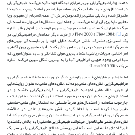
دهند، و فرا‌طبیعی‌گرایان نیز بر مزایای دیدگاه خود تاکید می‌کنند. ‌طبیعی‌گرایان
در استدلال‌‌های خود غالباً بر یکی از مفاهیم فراطبیعی (مانند روح، یا خداوند)
متمرکز شده و دلایلی مبتنی بر زائد بودن فرض آن، عدم انسجام آن مفهوم، و یا
تحقیق ناپذیری آن ارائه می‌کنند. از جمله این استدلال‌‌ها می‌توان به استدلال
مرگ با هزاران کیفیت، و نامنسجم بودن مفهوم الوهیت از آنتونی فلو اشاره
کرد
[1]
(Flew 2000 & Flew 1984). از طرف دیگر مدافعان فرا‌طبیعی‌گرایی در
یک استراتژی مشترک، تلاش می‌کنند دلایل خود را بر نابسندگی تبیین‌‌های
‌طبیعی‌گرایانه در مورد برخی امور خاص متکی کنند. آنها به اموری چون آگاهی،
امر اخلاقی، هویات ریاضی، اعتماد پذیری قوای شناختی و ... به عنوان اموری که
تنها فرض وجود هویتی فراطبیعی آنها را به بهترین شکل تبیین می‌کند اشاره
می‌کنند (Leon 2019, 90).
اما علاوه بر برهان‌‌های فلسفی، زاویه‌‌‌ای دیگر در ورود به مناقشه ‌طبیعی‌گرایی و
فرا‌طبیعی‌گرایی، نظریه‌‌های علمی بوده‌‌‌اند. نظریه‌‌های علمی به عنوان روایت‌‌هایی
از جهان، دلالت‌‌هایی له‌وعلیه ‌طبیعی‌گرایی یا فرا‌طبیعی‌گرایی داشته و در
استدلال‌‌های هر یک از این دو جبهه مورد استناد قرار گرفته‌‌‌اند. به این ترتیب
چارچوب مناقشه از استدلال‌‌های صرفاً فلسفی، به استدلال‌‌های علمی-فلسفی
تغییر پیدا کرده است. با لحاظ کردن نقش نظریه‌‌های علمی در مناقشه
‌طبیعی‌گرایی- فرا‌طبیعی‌گرایی، در این مقاله به این پرسش می‌پردازیم که آیا
نظریه‌‌های علمی علی‌الاصول می‌توانند ‌طبیعی‌گرایی فلسفی را به چالش بکشند یا
خیر؟ ادعای مقاله این است که این پرسش مدافع ‌طبیعی‌گرایی را بر سر یک
دوراهی قرار می‌دهد. اگر به این پرسش پاسخ منفی بدهد، نمی‌تواند از حمایت