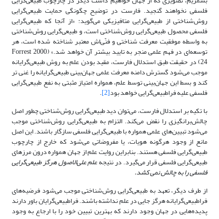
بشمریم، تصویری که از جهان خواهیم داشت دیگر در چارچوب ‌طبیعی‌گرایی
فلسفی نخواهند گنجید. فارست در توضیح چگونگی حمایت ‌طبیعی‌گرایی
روش‌شناختی از ‌طبیعی‌گرایی متافیزیکی می‌گوید: «از آنجا که ‌طبیعی‌گرایی
فلسفی محصول ‌طبیعی‌گرایی روش‌شناختی است، و ‌طبیعی‌گرایی روش‌شناختی
به واسطه موفقیت معرفت شناختی و فنّی‌اش معتبر شناخته شده است، هر
توسعه‌‌‌ای در فهم علمی منجر به تایید بیشتر آن خواهد شد.» (Forrest 2000,
24) در حقیقت طبق استدلال فارست، مقید بودن علم به روش ‌طبیعی‌گرایانه
موجب می‌شود گسترش دامنه معرفت علمی ‌‌جهان‌بینی ‌طبیعی‌گرایانه را غنی تر
کند و بسط این ‌‌جهان‌بینی توسط علم، همواره امتیاز مثبتی به نفع ‌طبیعی‌گرایی
فلسفی علیه فرا‌طبیعی‌گرایی خواهد بود
[2]
.
با تکیه بر استدلال فارست، می‌توان دید ‌طبیعی‌گرایی روش‌شناختی چطور اصل
چالش‌برانگیزی را نقض می‌کند. التزام به ‌طبیعی‌گرایی روش‌شناختی موجب
می‌شود تبیین‌‌های علمی همواره با ‌طبیعی‌گرایی فلسفی سازگار باشند. این اصل
مانع از وجود هرگونه هویات، یا مفروضاتی می‌شود که خارج از چارچوب
‌طبیعی‌گرایی فلسفی هستند. بنابراین روایت علم از جهان همواره درون مرزهای
‌طبیعی‌گرایی فلسفی قرار می‌گیرد. در نتیجه
علم علی‌الاصول هرگز ‌طبیعی‌گرایی
فلسفی را به چالش نمی کشد.
از طرف دیگر، تعهد به ‌طبیعی‌گرایی روش‌شناختی موجب می‌شود فرضیه‌‌های
فرا‌طبیعی‌گرایانه هرگز جایی در علم نداشته باشند. فرا‌طبیعی‌گرایان باور دارند
پدیده‌‌هایی در جهان وجود دارند که بهترین تبیین خود را با ارجاع به وجود