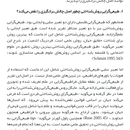
توانند اصل چالش برانگیزی را بپذیرند.
‌4
. طبیعی‌گرایی روش‌شناختی چطور اصل چالش برانگیزی را نقض می‌کند؟
همانطور که ‌طبیعی‌گرایی فلسفی دارای دو تعبیر سلبی و ایجابی بود، ‌طبیعی‌گرایی
روش‌شناختی نیز با دو تعبیر متناظر تقریر شده است. طبق تعبیر ایجابی یا
علم‌گرایانه، ‌طبیعی‌گرایی روش‌شناختی شامل این ادعاست که بهترین روش
برای شناخت حقایق جهان، روش علمی است. فردریک اشمیت در شرح این
تعبیر می‌گوید: «طبق ‌طبیعی‌گرایی روش‌شناختی بهترین روش تحقیق در علوم
اجتماعی یا فلسفه باید بر اساس روش‌‌های علوم طبیعی مدلسازی شوند»
(Schmitt 1995, 343)
اما تعبیر سلبی ‌طبیعی‌گرایی روش‌شناختی شامل این ادعاست که استفاده از
هویات یا باورهای فراطبیعی، در تبیین‌‌های علمی مجاز نیست. در اصل این تقریر
از ‌طبیعی‌گرایی در نقطه مقابل فرا‌طبیعی‌گرایی در علم تعریف شده و تجویزی
برای فعالیت علمی ارائه می‌کند. مایکل روس ‌طبیعی‌گرایی روش‌شناختی را به این
معنا در نظر گرفته و می‌گوید: «‌طبیعی‌گرای روش‌شناختی فردی است که فرض
می‌کند جهان بر اساس قوانین نقض‌ناشده به پیش می‌رود. که انسان‌‌ها
می‌توانند جهان را در قالب چنین قوانینی بفهمند و علم تنها شامل چنین فهمی از
جهان می‌شود، بدون ارجاع به هرگونه نیروی بیرونی یا فراطبیعی همچون
خداوند.» (Ruse 2005, 45) همچنین پاول کورتز می‌گوید: «اولا ‌طبیعی‌گرایی به
اصلی روش‌شناختی در تحقیق علمی متعهد است، به این معنا که تمام فرضیه‌‌ها