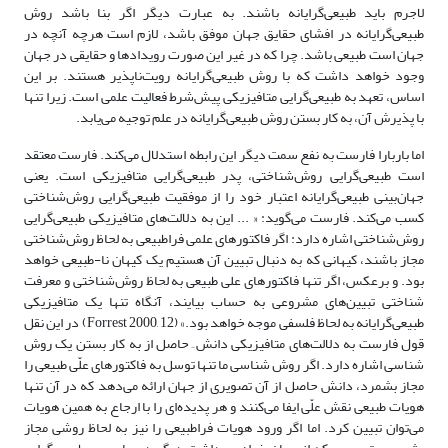
لاجرم باید ‌طبیعی‌گرایانه باشند. به عبارت دیگر اگر بنا باشد روش
‌طبیعی‌گرایانه در افشای حقایق جهان موفق باشد، لازم است هرچه آنچه در
جهان است طبیعی باشد. چرا که در غیر این صورت رویدادها و حقایقی در جهان
وجود خواهد داشت که با روش ‌طبیعی‌گرایانه رویت‌ناپذیر هستند. بر این
اساس، تعهد به ‌طبیعی‌گرایی متافیزیکی پیش‌شرط فعالیت علمی است. زیرا تنها
با پذیرش آن، به کار بستن روش ‌طبیعی‌گرایانه در علم توجیه می‌یابد.
اما باربارا فارست به نفع سمت دیگر این رابطه استدلال می‌کند. فارست معتقد
است ‌طبیعی‌گرایی روش‌شناختی، پدر ‌طبیعی‌گرایی متافیزیکی است. یعنی
‌‌جهان‌بینی ‌طبیعی‌گرایانه اعتبار خود را از موفقیت ‌طبیعی‌گرایی روش‌شناختی
کسب می‌کند. فارست می‌گوید: « ... این به دلالت‌‌های متافیزیکی ‌طبیعی‌گرایی
روش‌شناختی اشاره دارد: اگر فاکتورهای علمی فراطبیعی به لحاظ روش‌شناختی
مجاز باشند، کیهانی که به دنبال تبیین آن هستیم یک کیهان نا-طبیعی خواهد
بود. و برعکس، اگر تنها فاکتورهای علی طبیعی به لحاظ روش‌شناختی و معرفت
شناختی تبیین‌‌های مشروعی به حساب بیایند، آنگاه تنها یک متافیزیکی
‌طبیعی‌گرایانه به لحاظ فلسفی موجه خواهد بود.» (Forrest 2000, 12) در این نقل
قول فارست به دلالت‌‌های متافیزیکی دانش ِ حاصل از به کار بستن یک روش
شناسی اشاره دارد. اگر روش شناسی ما تنها توسل به فاکتورهای علّی طبیعی را
مجاز بشمرد، دانش حاصل از آن تصویری از جهان ارائه می‌دهد که در آن تنها
هویات طبیعی نقش علّی ایفا می‌کنند و هر پدیده‌‌‌ای را با ارجاع به همین هویات
می‌توان تبیین کرد. اما اگر ورود هویات فراطبیعی را نیز به لحاظ روشی مجاز