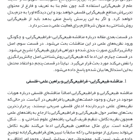
علم از ‌طبیعی‌گرایی استفاده کند چون علم بنا به تعریف و فارغ از محتوای
تجربی‌اش مدافع ‌طبیعی‌گرایی فلسفی خواهد بود و این دیدگاه او را به جزم بدل
خواهد کرد. و اگر به این پرسش پاسخ منفی بدهد باید از ‌طبیعی‌گرایی
روش‌شناختی به عنوان شرط لازم برای فعالیت علمی دست بردارد.
در قسمت بعدی مقاله درباره مناقشه ‌طبیعی‌گرایی-فرا‌طبیعی‌گرایی، و چگونگی
ورود نظریه‌‌های علمی در این مناقشات بحث می‌شود. در قسمت سوم، اصل
چالش‌برانگیزی صورت بندی شده و دوراهی فراروی ‌طبیعی‌گرا تشریح می‌شود.
در قسمت چهارم، این ادعا که ‌طبیعی‌گرایی روش‌شناختی اصل چالش‌برانگیزی
را نقض می‌کند مورد بحث قرار می‌گیرد. نهایتاً در قسمت پنجم دو انتقاد محتمل
به این استدلال‌‌ها بیان شده و پاسخ داده می‌شود.
مناقشه ‌طبیعی‌گرایی- فرا‌طبیعی‌گرایی و براهین علمی-فلسفی
مناقشه ‌طبیعی‌گرایی و فرا‌طبیعی‌گرایی اصالتاً مناقشه‌‌‌ای فلسفی درباره هویات
موجود در جهان، و وجود خصلت‌‌های طبیعی یا فراطبیعی در آنهاست. در حالی که
نظریه‌‌های علمی دربردارنده ادعای فلسفی صریحی نیستند، پرحرارت‌ترین
بحث‌‌های معاصر حول ‌طبیعی‌گرایی و فرا‌طبیعی‌گرایی با ارجاع به یافته‌‌های علمی
همچون نظریه تکامل، تنظیم ظریف کیهانی، یافته‌‌های علوم شناختی، و ... شکل
گرفته است. برای مثال مدافعین ‌طبیعی‌گرایی ادعا می‌کنند نظریه تکامل
می‌تواند بسیاری از موضوعاتی را که سابقاً با تبیین‌‌های فرا‌طبیعی‌گرایانه توضیح
داده می‌شد، تبیین کند. موضوعاتی چون پیدایش انسان، وجود امر اخلاقی، و