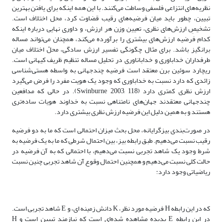
نظریه‌‌های انتزاعی فلسفی وساطت می‌کنند. با این همه اینکه برای یافتن بهترین
تبیین، چطور باید میان فرضیه‌‌های رقیب قضاوت کرد، محل اختلاف است.
تشخیصِ ارزش‌‌های نظری، تعیین وزن هر ارزش، و داوری نهایی درباره اینکه
کدام فرضیه ارزش‌‌های بیشتری را برآورده می‌کند، همچنان می‌تواند مساله
برانگیز باشد. برای مثال چگونگی تفسیر ارزش سادگی، محلّ اختلاف میان
طرفداران خداباوری و خداباناوری در تحلیل مساله تنظیم ظریف کیهانی است.
ریچارد سوئین برن معتقد است فرضیه چندجهانی به واسطه هستی‌شناسی
زائدی که دارد نسبت به خداباوری که وجود یک هویت مفرد را فرض می‌گیرد
ارزش نظری کمتری دارد (Swinburne 2003, 118). در حالی که مدافعین
چندجهانی معتقدند جهان‌‌های نامتناهی نسبت به خداوند هویات ساده‌تری
هستند و به همین دلیل این فرضیه ارزش نظری بیشتری دارد.
در صورت‌بندی بیزگرایانه، محل بحث میزان احتمالی است که ما به دو فرضیه
رقیب نسبت می‌دهیم. طبق رابطه بیز، بین احتمال شرطی که ما به یک فرضیه به
شرط وجود یک شاهد تجربی نسبت می‌دهیم، با احتمالی که به آن فرضیه در
حالت کلی نسبت می‌دهیم و همچنین احتمال وقوع آن شاهد تجربی چنین نسبت
ریاضیاتی وجود دارد:
که در این رابطه H فرضیه مورد نظر، K دانش زمینه ای، و E شاهد تجربی است.
در این رابطه E پدیده مشاهده شده‌‌‌ای است که نیازمند تبیین است و H