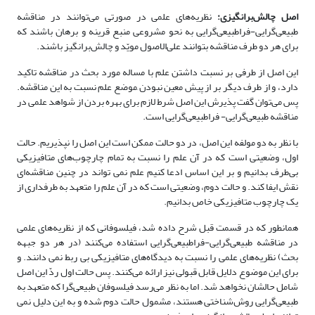
اصل چالش‌برانگیزی:
نظریه‌های علمی در صورتی می‌توانند در مناقشه
‌طبیعی‌گرایی-فرا‌طبیعی‌گرایی به نحو مشروعی منبع قرینه و برهان باشند که
برای هر دو طرف مناقشه بتوانند علی‌الاصول مویّد و چالش‌برانگیز باشند.
این اصل از طرفی بر نسبت داشتن علم با مساله مورد بحث در مناقشه تاکید
دارد، و از طرف دیگر بر از پیش معین نبودن ِموضع علم نسبت به این مناقشه.
پس می‌توان گفت پذیرش این اصل شرط لازم برای بهره بردن از شواهد علمی در
مناقشه ‌طبیعی‌گرایی- فرا‌طبیعی‌گرایی است.
با نظر به دو مولفه این اصل، در دو حالت ممکن است این اصل را نپذیریم. حالت
اول، وضعیتی است که در آن علم را نسبت به تمام چارچوب‌های متافیزیکی
بی‌طرف بدانیم و بر این اساس ادعا کنیم علم نمی تواند در چنین مناقشه‌‌‌ای
نقش ایفا کند. و حالت دوم، وضعیتی است که در آن علم را متعهد به طرفداری از
یک چارچوب متافیزیکی خاص بدانیم.
همانطور که در قسمت قبل شرح داده شد، فیلسوفانی که از نظریه‌‌های علمی
در مناقشه ‌طبیعی‌گرایی-فرا‌طبیعی‌گرایی استفاده می‌کنند (در هر دو جبهه
بحث) نظریه‌‌های علمی را نسبت به دیدگاه‌‌های متافیزیکی بی ربط نمی دانند. و
برای این موضوع دلایل قابل قبولی نیز ارائه می‌کنند. پس حالت اول ردّ این اصل
شامل حالشان نخواهد شد. اما به نظر می‌رسد فیلسوفان ‌طبیعی‌گرا که متعهد به
‌طبیعی‌گرایی روش‌شناختی هستند، مشمول حالت دوم شده و به این دلیل نمی