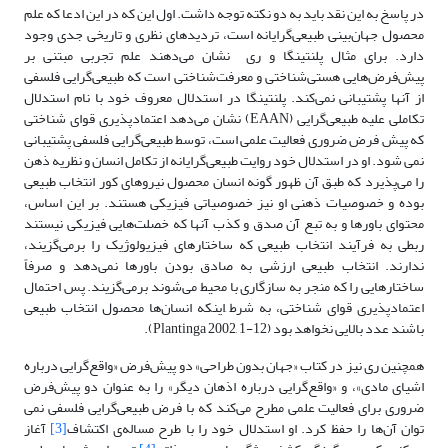
در پاسخ به این نقد باید به دو نکته توجه داشت. اول این که در این ادعا که علم
محصول ‌‌جهان‌بینی ‌طبیعی‌گرایانه است، تردیدهای نظری و تاریخی جدی وجود
دارد. برای مثال پلنتینگا و ری نشان می‌دهند علم تجربی مبتنی بر
پیش‌فرض‌‌هایی هستی‌شناختی و معرفت‌شناختی است که ‌طبیعی‌گرایی فلسفی
از آنها پشتیبانی نمی‌کند. پلنتینگا در استدلال معروف خود با نام استدلال
تکاملی علیه ‌طبیعی‌گرایی (EAAN) نشان می‌دهد اعتمادپذیری قوای شناختی
که پیش فرض ضروری فعالیت علمی است، توسط ‌طبیعی‌گرایی فلسفی پشتیبانی
نمی شود. او در استدلال خود روایت ‌طبیعی‌گرایانه از تکامل انسان و نظریه ذهن
را می‌پذیرد که طبق آن ظهور گونه انسان محصول نیروهای کور انتخاب طبیعی
بوده و خصوصیات ذهنی او نیز خصوصیاتی فیزیکی هستند. بر این اساس،
محتوای باورها و به تبع آن صدق و کذب آنها که خصلت‌هایی فیزیکی نیستند
ربطی به فرآیند انتخاب طبیعی که ساختارهای فیزیولوژیک را برمی‌گزیند،
ندارند. انتخاب طبیعی ارزشی به صادق بودن باورها نمی‌دهد و صرفاً
ساختارهایی را که منجر به سازگاری با محیط می‌شوند برمی‌گزیند. پس احتمال
اعتمادپذیری قوای شناختی، به شرط ِاینکه انسان‌‌ها محصول انتخاب طبیعی
باشند عدد بالایی نخواهد بود (Plantinga 2002, 1-12).
همچنین ری نیز در کتاب «جهان بدون طراحی» دو پیش‌فرض «واقع‌گرایی درباره
اشیای مادی»، و «واقع‌گرایی درباره اذهان دیگر» را به عنوان دو پیش‌فرض
ضروری برای فعالیت علمی مطرح می‌کند که با فرض ‌طبیعی‌گرایی فلسفی نمی
توان آن‌‌ها را حفظ کرد. او استدلال خود را با طرح مساله‌ی اکتشاف
[3]
آغاز