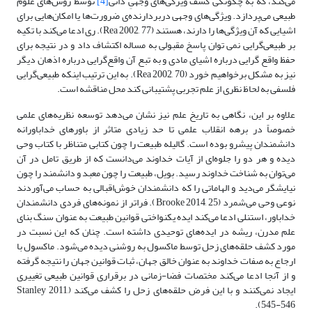
می‌کند، که به چگونگی کشف ویژگی‌های وجهیِ ذاتی
[4]
توسط روش‌های علوم
طبیعی می‌پردازد. ویژگی‌های وجهی دربردارنده‌ی ضرورت‌ها یا امکان‌هایی برای
اشیایی که آن ویژگی‌ها را دارند، هستند (Rea 2002, 77). ری ادعا می‌کند با تکیه
بر ‌طبیعی‌گرایی نمی توان پاسخ مقبولی به مساله اکتشاف داد و در نتیجه برای
حفظ واقع گرایی درباره اشیای مادی و به تبع آن واقع‌گرایی درباره اذهان دیگر
نیز به مشکل برخواهیم خورد (Rea 2002, 70). به این ترتیب اینکه ‌طبیعی‌گرایی
فلسفی به لحاظ نظری از علم تجربی پشتیبانی کند محل مناقشه است.
علاوه بر این، نگاهی به تاریخ علم نیز نشان می‌دهد توسعه نظریه‌‌های علمی
خصوصاً در برهه انقلاب علمی تا حد زیادی متاثر از باورهای خداباورانه
دانشمندان پیشرو بوده است. گالیله طبیعت را چون کتابی متناظر با کتاب وحی
دیده و هر دو را جلوه‌‌‌ای از آیات خداوند می‌دانست که از طریق تامل در آن
می‌توان به شناخت خداوند رسید. بویل، طبیعت را چون معبد و دانشمند را چون
نیایشگر می‌دید و الهاماتی را که دانشمندان خوش‌اقبالی به حساب می‌آوردند
نوعی وحی می‌شمرد (Brooke 2014, 25). فراتر از نمونه‌‌های فردی دانشمندان
خداباور، استنلی ادعا می‌کند ایده یکنواختی قوانین طبیعت به عنوان سنگ بنای
علم مدرن، ریشه در ایده‌‌های توحیدی داشته است. چنان که این نسبت در
مورد کشف حلقه‌‌های زحل توسط ماکسول به روشنی دیده می‌شود. ماکسول با
ارجاع به صفات خداوند به عنوان خالق جهان، ثبات قوانین جهان را نتیجه گرفته
و از آنجا ادعا می‌کند مختصات فضا-زمانی در برقراری قوانین طبیعی تغییری
ایجاد نمی‌کنند و با این فرض حلقه‌‌های زحل را کشف می‌کند (Stanley 2011,
545-546).