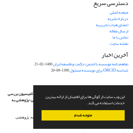
دسترسی سریع
صفحه اصلی
درباره نشریه
اعضای هیات تحریریه
ارسال مقاله
تماس با ما
نقشه سایت
آخرین اخبار
تفاهم نامه موسسه با انجمن حکمت و فلسفه ایران
1400-02-21
شناسه ORCID برای نویسنده مسئول
1399-09-20
براساس نامه شماره 26953/11/3/89 در جلسة مورخ 31/6/89 کمیسیون
بررسی
این وب سایت از کوکی ها برای اطمینان از ارائه بهترین
نشریات علمی کشور وزارت علوم، تحقیقات و فناوری درجه علمی‌-پژوهشی
به
خدمات استفاده می کند.
دوفصلنامه جاویدان خرد اعطا گردید.
متوجه شدم
آدرس : تهــران، خ نوفل لوشاتو، خ آراکلیان، شماره 4،‌ مؤسسه پژوهشی
حکمت و فلسفه ایران،‌