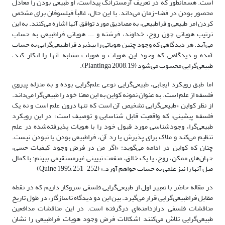
است. هسمانطور که در تعریف آرمسترانگ پیداست، او طبیعی بودن را معادل
محصور بودن در فضا-زمان می‌داند. با این حال، غالباً فیلسوفان برای مشخص
کردن امر طبیعی و فراطبیعی، به مصادیق مورد توافق آنها اشاره می‌کنند. به این
ترتیب هویاتی چون روح، خداوند، فرشته و ... هویاتی فراطبیعی به حساب
می‌آید. هر دیدگاهی که وجود چنین هویاتی را بپذیرد فرا‌طبیعی‌گرایی به حساب
آمده و دیدگاهی که وجود این هویات و هویات مشابه آنها را انکار کند،
‌طبیعی‌گرایی محسوب می‌شود (Plantinga 2008, 19).
اما طبق رویکرد ایجابی، ‌طبیعی‌گرایی نوعی علم‌گرایی بوده و به منزله پیروی
فلسفه از علم است. به عنوان نمونه کواین به این معنا خود را ‌طبیعی‌گرا می‌داند.
از نظر کواین «‌طبیعی‌گرایی تشخیص آن است که تنها درون علم است و نه یک
فلسفه‌‌‌ پیشینی، که واقعیت قابل شناسایی و توصیف است» در این رویکرد
طبیعی‌گرا، وجودشناسی مورد قبول خود را با هویات پذیرفته‌شده در علم
تنظیم می‌کند و ملاک برای پذیرش یا رد آن، فراطبیعی بودن یا نبودن نیست.
چنان که کواین در ادامه می‌گوید: «اگر من در فرضِ وجود کیفیات حسی،
جهان‌‌های ممکن، روح، یا یک خالق، منفعت تبیینی غیرمستقیمی ببینم؛ با کمال
میل آنها را نیز علمی به حساب خواهم آورد.» (Quine 1995, 251-252)
در مقاله حاضر با تعبیر اول از ‌طبیعی‌گرایی فلسفی سروکار داریم که در نقطه
مقابل فرا‌طبیعی‌گرایی قرار می‌گیرد. بین این دو دیدگاه ناسازگار، در طول تاریخ
مناقشات فلسفی درازدامنه‌‌‌ای درگرفته است. در این مناقشات مدافعین
‌طبیعی‌گرایی تلاش می‌کنند اشکالات فرض وجود هویات فراطبیعی را نشان