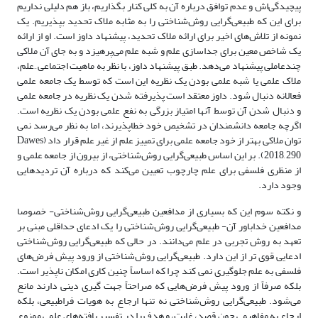
پیچیدگی‌اش و عدم توافق درباره آن به کلی کنار بگذاریم، باز هم دلیلی نداریم
برای این که ‌طبیعی‌گرایی روش‌شناختی را به مثابه ملاک تحدید بپذیریم. یک
نمونه از تلاش‌‌های اخیر برای ارائه ملاک تحدید، پیشنهاد داوز است. او از ارائه
یک شاخص معین برای جداسازی علم و شبه علم می‌پرهیزد و به جای آن ملاکی
چندعاملی پیشنهاد می‌دهد. طبق پیشنهاد داوز، با نظر به ماهیت اجتماعی ِ علم،
ملاک علمی یا شبه علمی بودن یک نظریه این است که توسط یک جامعه علمی
فعالانه دنبال شود. داوز معتقد است پذیرفته شدن یک نظریه در جامعه علمی
و دنبال شدن آن توسط آنها امتیاز بزرگی به نفع علمی بودن یک نظریه است.
اگرچه جامعه دانشمندان در تشخیص خود خطاپذیرند، اما به نظر می‌رسد نمی
توان ملاکی بهتر از خود جامعه علمی برای تمییز علم از غیر علم قرار داد (Dawes
2018, 290). بر این اساس ‌طبیعی‌گرایی روش‌شناختی، از بیرون از جامعه علمی و
از منظری فلسفی برای علم چارچوب تعیین می‌کند که درباره آن تردیدهایی
وجود دارد.
و نکته سوم این که بسیاری از مدافعین ‌طبیعی‌گرایی روش‌شناختی- خصوصا
مدافعین خداباور آن- ‌طبیعی‌گرایی روش‌شناختی را یک ادعای حداقلی مبنی بر
تعهد به روش تجربی در علم می‌دانند. در حالی که ‌طبیعی‌گرایی روش‌شناختی
ادعایی قوی تر از این دارد. ‌طبیعی‌گرایی روش‌شناختی از ورود پیش فرض‌‌های
فلسفی به علم جلوگیری نمی کند چرا که اساساً چنین کاری امکان ناپذیر است.
بلکه صرفاً از ورود پیش فرض‌‌هایی که صراحتاً جهت گیری دینی دارند مانع
می‌شود. ‌طبیعی‌گرایی روش‌شناختی نه تنها ارجاع به هویات فراطبیعی، بلکه
ارجاع به مفاهیمی چون قصد، غایت، و هدف را در تفسیر یافته‌های علمی ممنوع