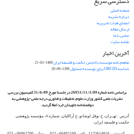
دسترسی سریع
صفحه اصلی
درباره نشریه
اعضای هیات تحریریه
ارسال مقاله
تماس با ما
نقشه سایت
آخرین اخبار
تفاهم نامه موسسه با انجمن حکمت و فلسفه ایران
1400-02-21
شناسه ORCID برای نویسنده مسئول
1399-09-20
براساس نامه شماره 26953/11/3/89 در جلسة مورخ 31/6/89 کمیسیون
بررسی
نشریات علمی کشور وزارت علوم، تحقیقات و فناوری درجه علمی‌-پژوهشی
به
دوفصلنامه جاویدان خرد اعطا گردید.
آدرس : تهــران، خ نوفل لوشاتو، خ آراکلیان، شماره 4،‌ مؤسسه پژوهشی
حکمت و فلسفه ایران،‌
کدپستی: 1133614816، تلفن: 66492169 - 021 نمابر: 66962700 - 021