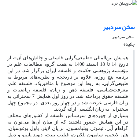
سخن سردبیر
سخن سردبیر
چکیده
همایش بین‌المللی «طبیعی‌گرایی فلسفی و چالش‌های آن»، از
تاریخ 14 تا 18 اسفند 1400 به همت گروه مطالعات علم در
مؤسسه پژوهشی حکمت و فلسفه ایران برگزار شد. در این
برنامه پنج روزه، علاوه بر تاریخچه و نظریه‌های مربوط به
طبیعی‌گرایی، به ربط این موضوع با متافیزیک، فلسفه علم،
معرفت‌شناسی، فلسفه ذهن و زبان، فلسفه ریاضیات و
فلسفه حقوق پرداخته شد. در روز اول همایش 7 سخنرانی به
زبان فارسی عرضه شد و در چهار روز بعدی، در مجموع چهل
سخنرانی به زبان انگلیسی ارائه گردید.
بسیاری از چهره‌های سرشناس فلسفه از کشورهای مختلف
در این همایش حضور داشتند که از میان آن‌ها می‌توان به
گراهام آپی، تیموتی ویلیامسون، برایان لایتر، پاول بوغوسیان،
هلن لانجینو، سایمون بلکبرن، فیلیپ پتیت، دیوید پاپینو و دنیل