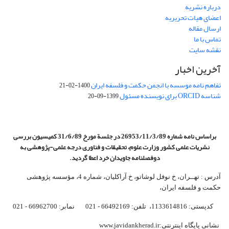
درباره نشریه
اعضای هیات تحریریه
ارسال مقاله
تماس با ما
نقشه سایت
آخرین اخبار
تفاهم نامه موسسه با انجمن حکمت و فلسفه ایران
1400-02-21
شناسه ORCID برای نویسنده مسئول
1399-09-20
براساس نامه شماره 26953/11/3/89 در جلسة مورخ 31/6/89 کمیسیون
بررسی
نشریات علمی کشور وزارت علوم، تحقیقات و فناوری درجه علمی‌-پژوهشی
به
دوفصلنامه جاویدان خرد اعطا گردید.
آدرس : تهــران، خ نوفل لوشاتو، خ آراکلیان، شماره 4،‌ مؤسسه پژوهشی
حکمت و فلسفه ایران،‌
کدپستی: 1133614816، تلفن: 66492169 - 021 نمابر: 66962700 - 021
نشانی پایگاه اینترنتی:www.javidankherad.ir