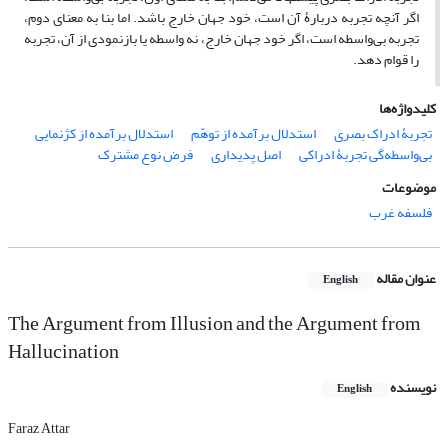
اگر آنچه تجربه دربارۀ آن است، خود جهان خارج باشد. اما بنا به معنای دوم،
تجربه‌ بی‌واسطه است، اگر خود جهان خارج، نه واسطه یا بازنمودی از آن، تجربه
را قوام دهد.
کلیدواژه‌ها
تجربۀ ادراک بصری
استدلال برآمده از توهّم
استدلال برآمده از کژنمایی
بی‌واسطه‌گی تجربۀ ادراکی
اصل پدیداری
فرض نوع مشترک
موضوعات
فلسفه غرب
عنوان مقاله
English
The Argument from Illusion and the Argument from
Hallucination
نویسنده
English
Faraz Attar