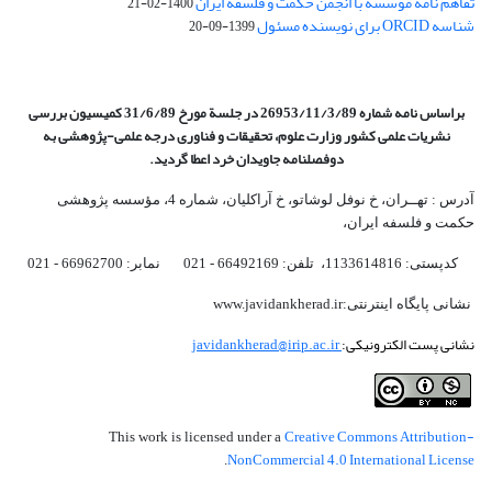
تفاهم نامه موسسه با انجمن حکمت و فلسفه ایران
1400-02-21
شناسه ORCID برای نویسنده مسئول
1399-09-20
براساس نامه شماره 26953/11/3/89 در جلسة مورخ 31/6/89 کمیسیون
بررسی
نشریات علمی کشور وزارت علوم، تحقیقات و فناوری درجه علمی‌-پژوهشی
به
دوفصلنامه جاویدان خرد اعطا گردید.
آدرس : تهــران، خ نوفل لوشاتو، خ آراکلیان، شماره 4،‌ مؤسسه پژوهشی
حکمت و فلسفه ایران،‌
کدپستی: 1133614816، تلفن: 66492169 - 021 نمابر: 66962700 - 021
نشانی پایگاه اینترنتی:www.javidankherad.ir
نشانی پست الکترونیکی:
javidankherad@irip.ac.ir
Creative Commons Attribution-
This work is licensed under a
NonCommercial 4.0 International License
.