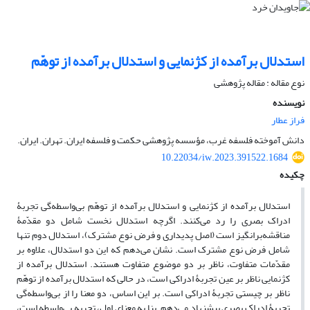
استدلال برآمده از کژنمایی و استدلال برآمده از توهّم
نوع مقاله : مقاله پژوهشی
نویسنده
فراز عطار
دانش آموخته فلسفه غرب، مؤسسه پژوهشی حکمت و فلسفه ایران. تهران. ایران.
10.22034/iw.2023.391522.1684
چکیده
استدلال برآمده از کژنمایی و استدلال برآمده از توهّم بی‌واسطه‌گی تجربۀ
ادراک بصری را رد می‌کنند. اگرچه استدلال نخست شامل دو مقدّمۀ
مناقشه‌برانگیز است (اصل پدیداری و فرض نوع مشترک)، استدلال دوم تنها
شامل فرض نوع مشترک است. نشان می‌دهم که این دو استدلال، علاوه بر
مقدّمات متفاوت، ناظر بر دو موضوع متفاوت هستند. استدلال برآمده از
کژنمایی ناظر بر عین تجربۀ ادراکی است، در حالی که استدلال برآمده از توهّم
ناظر بر چیستی تجربۀ ادراکی است. بر این اساس، دو معنا را از بی‌واسطه‌گی
تجربۀ ادراک بصری پیشنهاد می‌دهم. بنا به معنای اول، تجربه‌ بی‌واسطه است،