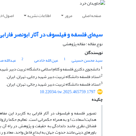
صفحه اصلی
مرور
اطلاعات نشریه
اصول اخلا
سیمای فلسفه و فیلسوف در آثار ابونصر فارابی
نوع مقاله : مقاله پژوهشی
نویسندگان
2
1
سید محسن حسینی
عین الله خادمی
عبدالله صل
1
دانشجوی دکتری فلسفه و کلام اسلامی دانشگاه تربیت دبیر شهید ر
2
استاد فلسفه دانشگاه تربیت دبیر شهید رجایی، تهران. ایران.
3
استاد فلسفه دانشگاه تربیت دبیر شهید رجائی، تهران. ایران.
10.22034/iw.2025.465759.1797
چکیده
تصویر فلسفه و فیلسوف در آثار فارابی به کاربرد این مفاه
هدایت(سعادت) و به همراه حکمرانی است. تعالیم حکما رازوارا
فضائل نظری مانند دلدادگی به حقیقت و پژوهش در راه آن بعلا
باورهای دینی مانند حدوث جهان به ابداع فاعل واحد، معاد و 