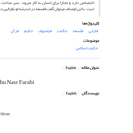
اختصاص دارد و مَجازا برای انسان به کار می‏رود. سیر مباحث د
است. با این اوصاف می‏توان گفت فلسفه در اندیشه او نظرالهی 
کلیدواژه‌ها
فارابی
فلسفه
حکمت
فیلسوف
حکیم
قرآن
موضوعات
حکمت اسلامی
عنوان مقاله
English
Abu Nasr Farabi
نویسندگان
English
Tehran