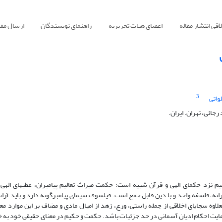
قی انتشار مقاله
اعضای هیات تحریریه
راهنمای نویسندگان
ارسال مقا
3
واتی
جائی، تهران. ایران.
یم نزد حکمای الهی و قرآن شبیه است: حکمت میراث تعالیم پیامبران، عطیه‏ای الهی،
نه، فلسفه واحد و با دین قابل جمع است. فیلسوف سیمای پیامبرگونه دارد و باید آرا
وه سجایای اخلاقی از جمله راستی، ورع، زهد از امیال مادی و مضاف بر این موارد مع
رعایت احکام ادیان آسمانی در حد جزئیات باشد. حکمت و حکیم در معنای حقیقی خود به 