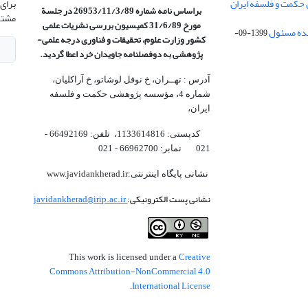
 حکمت و فلسفه ایران
برای 
براساس نامه شماره 26953/11/3/89 در جلسة
مشتر
مورخ 31/6/89 کمیسیون
بررسی نشریات علمی
1399-09-
کشور وزارت علوم، تحقیقات و فناوری درجه علمی‌-
پژوهشی
به دوفصلنامه جاویدان خرد اعطا گردید.
آدرس : تهــران، خ نوفل لوشاتو، خ آراکلیان،
شماره 4،‌ مؤسسه پژوهشی حکمت و فلسفه
ایران،‌
کدپستی: 1133614816، تلفن: 66492169 -
021 نمابر: 66962700 - 021
نشانی پایگاه اینترنتی:www.javidankherad.ir
نشانی پست الکترونیکی:
javidankherad@irip.ac.ir
Creative
This work is licensed under a
Commons Attribution-NonCommercial 4.0
International License
.