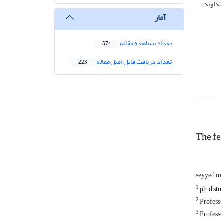
خداوند
آمار
تعداد مشاهده مقاله
574
تعداد دریافت فایل اصل مقاله
223
The fe
seyyed m
1
ph.d stu
2
Professo
3
Professo