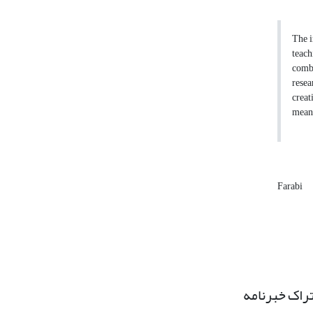
The i
teach
combi
resea
creat
meani
Farabi
راک خبرنامه