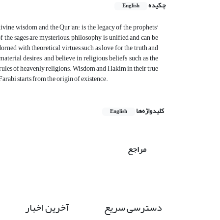
چکیده
English
divine wisdom and the Qur'an: is the legacy of the prophets'
f the sages are mysterious, philosophy is unified and can be
rned with theoretical virtues such as love for the truth and
material desires, and believe in religious beliefs such as the
he rules of heavenly religions. Wisdom and Hakim in their true
rabi starts from the origin of existence.
کلیدواژه‌ها
English
مراجع
دسترسی سریع
آخرین اخبار