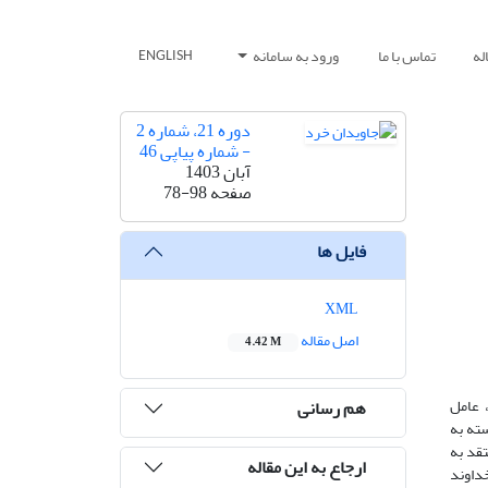
له
تماس با ما
ورود به سامانه
ENGLISH
دوره 21، شماره 2
- شماره پیاپی 46
آبان 1403
صفحه
78-98
فایل ها
XML
اصل مقاله
4.42 M
 عامل
هم رسانی
سته به
تقد به
ارجاع به این مقاله
خداوند