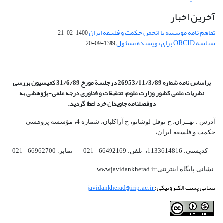
آخرین اخبار
تفاهم نامه موسسه با انجمن حکمت و فلسفه ایران
1400-02-21
شناسه ORCID برای نویسنده مسئول
1399-09-20
براساس نامه شماره 26953/11/3/89 در جلسة مورخ 31/6/89 کمیسیون
بررسی
نشریات علمی کشور وزارت علوم، تحقیقات و فناوری درجه علمی‌-پژوهشی
به
دوفصلنامه جاویدان خرد اعطا گردید.
آدرس : تهــران، خ نوفل لوشاتو، خ آراکلیان، شماره 4،‌ مؤسسه پژوهشی
حکمت و فلسفه ایران،‌
کدپستی: 1133614816، تلفن: 66492169 - 021 نمابر: 66962700 - 021
نشانی پایگاه اینترنتی:www.javidankherad.ir
نشانی پست الکترونیکی:
javidankherad@irip.ac.ir