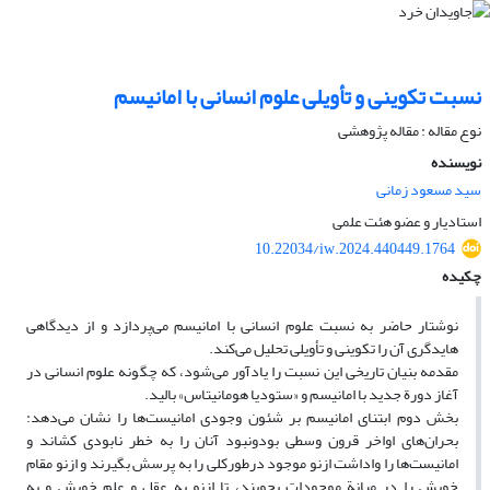
نسبت تکوینی و تأویلی علوم انسانی با امانیسم
نوع مقاله : مقاله پژوهشی
نویسنده
سید مسعود زمانی
استادیار و عضو هئت علمی
10.22034/iw.2024.440449.1764
چکیده
نوشتار حاضر به نسبت علوم انسانی با امانیسم می‌پردازد و از دیدگاهی
هایدگری آن را تکوینی و تأویلی تحلیل می‌کند.
مقدمه بنیان تاریخی این نسبت را یادآور می‌شود، که چگونه علوم انسانی در
آغاز دورة جدید با امانیسم و «ستودیا هومانیتاس» بالید.
بخش دوم ابتنای امانیسم بر شئون وجودی امانیست‌ها را نشان می‌دهد:
بحران‌های اواخر قرون وسطی بودونبود آنان را به خطر نابودی کشاند و
امانیست‌ها را واداشت ازنو موجود درطورکلی را به پرسش بگیرند و ازنو مقام
خویش را در میانة موجودات بجویند، تا ازنو به عقل و علم خویش و به