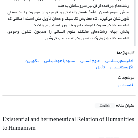
رشته‌های برآمده از آن نیز سروسامان بدهند.
بخش سوم همین واقعة هستی‌شناختی و فهم نو از موجود را به معنای
تأویل‌شان می‌گیرد، که معنایش کلاسیک و همان تأویل متن است: اصالتی که
امانیست‌ها در ستودیا هومانیتاس به متون باستانی می‌دادند.
بخش چهام رشته‌های مختلف علوم انسانی را همچون شئون وجودی
امانیست‌ها تأویل می‌کند، منتهی در عینیت تاریخی‌شان.
کلیدواژه‌ها
امانیسم رنسانس
علوم انسانی
ستودیا هومانیتاس
تکوینی/
اگزیستانسیال
تأویل
موضوعات
فلسفه غرب
عنوان مقاله
English
Existential and hermeneutical Relation of Humanities
to Humanism