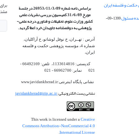
 حکمت و فلسفه ایران
برای 
براساس نامه شماره 26953/11/3/89 در جلسة
مشتر
مورخ 31/6/89 کمیسیون
بررسی نشریات علمی
1399-09-
کشور وزارت علوم، تحقیقات و فناوری درجه علمی‌-
پژوهشی
به دوفصلنامه جاویدان خرد اعطا گردید.
آدرس : تهــران، خ نوفل لوشاتو، خ آراکلیان،
شماره 4،‌ مؤسسه پژوهشی حکمت و فلسفه
ایران،‌
کدپستی: 1133614816، تلفن: 66492169 -
021 نمابر: 66962700 - 021
نشانی پایگاه اینترنتی:www.javidankherad.ir
نشانی پست الکترونیکی:
javidankherad@irip.ac.ir
Creative
This work is licensed under a
Commons Attribution-NonCommercial 4.0
International License
.