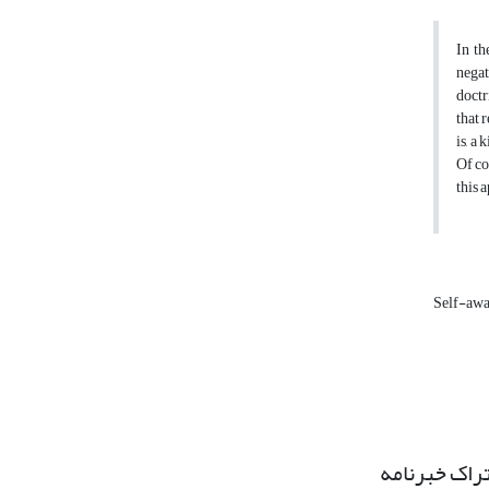
In th
negat
doctr
that 
is, a
Of co
this 
Self-awa
راک خبرنامه