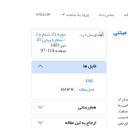
له
تماس با ما
ورود به سامانه
ENGLISH
 مبتنی
دوره 21، شماره 1
- شماره پیاپی 45
تیر 1403
صفحه
97-114
فایل ها
XML
اصل مقاله
654.07 K
ران از
هی به
هم رسانی
تقراء
ه‌سبب
ارجاع به این مقاله
ای نفی