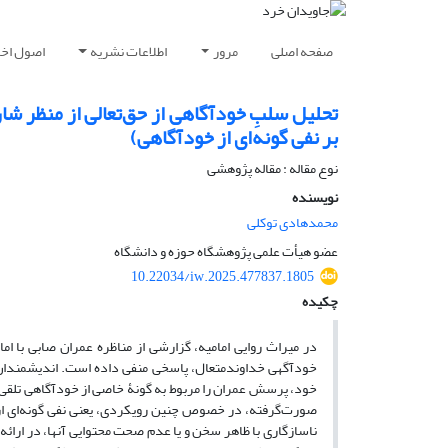
صفحه اصلی
مرور
اطلاعات نشریه
اصول اخلا
تحلیل سلبِ خودآگاهی از حق‌تعالی از منظر شارح
بر نفی گونه‌ای از خودآگاهی)
نوع مقاله : مقاله پژوهشی
نویسنده
محمدهادی توکلی
عضو هیأت علمی پژوهشگاه حوزه و دانشگاه
10.22034/iw.2025.477837.1805
چکیده
در میراث روایی امامیه، گزارشی از مناظره عمران صابی با ام
خودآگهی خداوندمتعال، پاسخی منفی داده است. اندیشمندان ا
خود، پرسش عمران را مربوط به گونۀ خاصی از خودآگاهی تلقی
صورت‌گرفته، در خصوص چنین رویکردی، یعنی نفی گونه‌ای از 
ناسازگاری با ظاهر سخن و یا عدم صحت محتوایی آنها، در ارائه مع