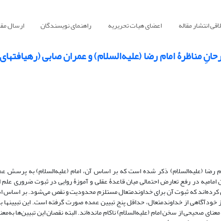
قی انتشار مقاله
اعضای هیات تحریریه
راهنمای نویسندگان
ارسال مقا
انِ مناظرۀ امام رضا (علیه‌السلام) و عمران صابی (رهیافتهای
ام رضا (علیه‌السلام) ذکر شده است که بر اساس آن، امام (علیه‌السلام) به پرسش عم
مامیه در رفع تعارض احتمالی میان قاعدۀ عقلی و آموزۀ روایی در ثبوت ضروری علم ال
 کرده‌اند که ثبوت آن برای خداوندمتعال مستلزم محدودیت و نقص می‌شود. بر اساس اس
خودآگاهی از خداوندمتعال، حداقل پنج تبیین عمده صورت گرفته است. این تبیینها ب
نای صحیحی از سخن امام (علیه‌السلام) ناکام مانده‌اند. البته نقصان این تبیین‌ها به‌معن