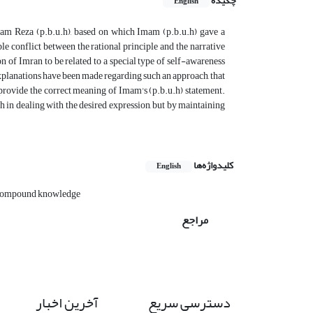
چکیده
English
Imam Reza (p.b.u.h), based on which Imam (p.b.u.h) gave a
e conflict between the rational principle and the narrative
n of Imran to be related to a special type of self-awareness
 explanations have been made regarding such an approach, that
 provide the correct meaning of Imam's (p.b.u.h) statement.
h in dealing with the desired expression, but by maintaining
کلیدواژه‌ها
English
ompound knowledge
مراجع
دسترسی سریع
آخرین اخبار