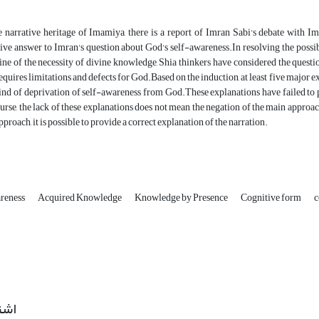
e narrative heritage of Imamiya, there is a report of Imran Sabi's debate with 
ive answer to Imran's question about God's self-awareness.In resolving the possibl
ine of the necessity of divine knowledge, Shia thinkers have considered the questio
requires limitations and defects for God.Based on the induction, at least five major
 kind of deprivation of self-awareness from God.These explanations have failed to
urse, the lack of these explanations does not mean the negation of the main approac
approach, it is possible to provide a correct explanation of the narration.
reness
Acquired Knowledge
Knowledge by Presence
Cognitive form
c
اشت