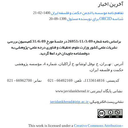
آخرین اخبار
تفاهم نامه موسسه با انجمن حکمت و فلسفه ایران
1400-02-21
شناسه ORCID برای نویسنده مسئول
1399-09-20
براساس نامه شماره 26953/11/3/89 در جلسة مورخ 31/6/89 کمیسیون
بررسی
نشریات علمی کشور وزارت علوم، تحقیقات و فناوری درجه علمی‌-پژوهشی
به
دوفصلنامه جاویدان خرد اعطا گردید.
آدرس : تهــران، خ نوفل لوشاتو، خ آراکلیان، شماره 4،‌ مؤسسه پژوهشی
حکمت و فلسفه ایران،‌
کدپستی: 1133614816، تلفن: 66492169 - 021 نمابر: 66962700 - 021
نشانی پایگاه اینترنتی:www.javidankherad.ir
نشانی پست الکترونیکی:
javidankherad@irip.ac.ir
Creative Commons Attribution-
This work is licensed under a