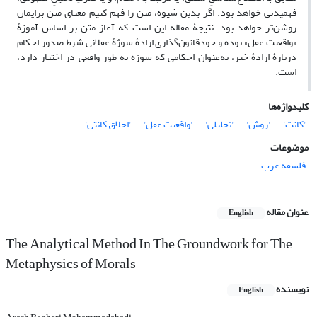
فهمیدنی خواهد بود. اگر بدین شیوه، متن را فهم کنیم معنای متن برایمان
روشن‌تر خواهد بود. نتیجۀ مقاله این است که آغاز متن بر اساس آموزۀ
«واقعیت عقل» بوده و خودقانون‌گذاریِ ارادۀ سوژۀ عقلانی شرط صدور احکام
دربارۀ ارادۀ خیر، به‌عنوان احکامی که سوژه به طور واقعی در اختیار دارد،
است.
کلیدواژه‌ها
'کانت'
'روش'
'تحلیلی'
'واقعیت عقل'
'اخلاق کانتی'
موضوعات
فلسفه غرب
عنوان مقاله
English
The Analytical Method In The Groundwork for The
Metaphysics of Morals
نویسنده
English