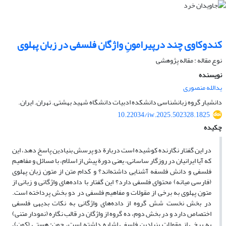
کندوکاوی چند درپیرامونِ واژگان فلسفی در زبان پهلوی
نوع مقاله : مقاله پژوهشی
نویسنده
یدالله منصوری
دانشیار گروه زبانشناسی دانشکده ادبیات دانشگاه شهید بهشتی. تهران. ایران.
10.22034/iw.2025.502328.1825
چکیده
در این گفتار نگارنده کوشیده است دربارة دو پرسش بنیادین پاسخ دهد، این
که آیا ایرانیان در روزگار ساسانی، یعنی دورة پیش از اسلام، با مسائل و مفاهیم
فلسفی و دانش فلسفه آشنایی داشته‌اند؟ و کدام متن از متون زبان پهلوی
(فارسی میانه) محتوای فلسفی دارد؟ این گفتار با داده‌های واژگانی و زبانی از
متون پهلوی به برخی از مقولات و مفاهیم فلسفی در دو بخش پرداخته است.
در بخش نخست شش گروه از داده‌های واژگانی به نکات بدیهی فلسفی
اختصاص دارد و در بخش دوم، ده گروه از واژگان در قالب نگاره (نمودار متنی)
به برخی از مقولات بنیادین فلسفی اشاره داشته است، چون: هستی (کون)،