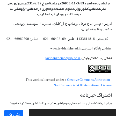
براساس نامه شماره 26953/11/3/89 در جلسة مورخ 31/6/89 کمیسیون
بررسی
نشریات علمی کشور وزارت علوم، تحقیقات و فناوری درجه علمی‌-پژوهشی
به
دوفصلنامه جاویدان خرد اعطا گردید.
آدرس : تهــران، خ نوفل لوشاتو، خ آراکلیان، شماره 4،‌ مؤسسه پژوهشی
حکمت و فلسفه ایران،‌
کدپستی: 1133614816، تلفن: 66492169 - 021 نمابر: 66962700 - 021
نشانی پایگاه اینترنتی:www.javidankherad.ir
نشانی پست الکترونیکی:
javidankherad@irip.ac.ir
Creative Commons Attribution-
This work is licensed under a
NonCommercial 4.0 International License
.
اشتراک خبرنامه
برای دریافت اخبار و اطلاعیه های مهم نشریه در خبرنامه نشریه مشترک شوید.
اشتراک