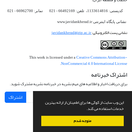
کدپستی: 1133614816، تلفن: 66492169 - 021 نمابر: 66962700 - 021
نشانی پایگاه اینترنتی:www.javidankherad.ir
نشانی پست الکترونیکی:
javidankherad@irip.ac.ir
Creative Commons Attribution-
This work is licensed under a
NonCommercial 4.0 International License
.
اشتراک خبرنامه
برای دریافت اخبار و اطلاعیه های مهم نشریه در خبرنامه نشریه مشترک شوید.
اشتراک
این وب سایت از کوکی ها برای اطمینان از ارائه بهترین
خدمات استفاده می کند.
متوجه شدم
سامانه مدیریت نشریات علمی.
طراحی و پیاده سازی از
سیناوب