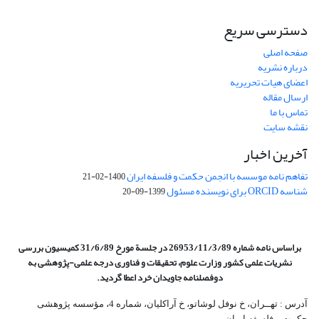
دسترسی سریع
صفحه اصلی
درباره نشریه
اعضای هیات تحریریه
ارسال مقاله
تماس با ما
نقشه سایت
آخرین اخبار
تفاهم نامه موسسه با انجمن حکمت و فلسفه ایران
1400-02-21
شناسه ORCID برای نویسنده مسئول
1399-09-20
براساس نامه شماره 26953/11/3/89 در جلسة مورخ 31/6/89 کمیسیون
بررسی
نشریات علمی کشور وزارت علوم، تحقیقات و فناوری درجه علمی‌-پژوهشی
به
دوفصلنامه جاویدان خرد اعطا گردید.
آدرس : تهــران، خ نوفل لوشاتو، خ آراکلیان، شماره 4،‌ مؤسسه پژوهشی
حکمت و فلسفه ایران،‌