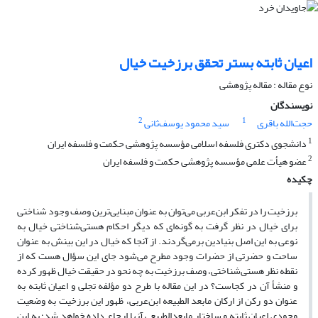
اعیان ثابته بستر تحقق برزخیت خیال
نوع مقاله : مقاله پژوهشی
نویسندگان
2
1
حجت‌الله باقری
سید محمود یوسف‌ثانی
1
دانشجوی دکتری فلسفه اسلامی مؤسسه پژوهشی حکمت و فلسفه ایران
2
عضو هیأت علمی مؤسسه پژوهشی حکمت و فلسفه‌ ایران
چکیده
برزخیت را در تفکر ابن‌عربی می‌توان به عنوان مبنایی‌ترین وصف وجود شناختی
برای خیال در نظر گرفت به گونه‌ای که دیگر احکام هستی‌شناختی خیال به
نوعی به این اصل بنیادین برمی‌گردند. از آنجا که خیال در این بینش به عنوان
ساحت و حضرتی از حضرات وجود مطرح می‌شود جای این سؤال هست که از
نقطه نظر هستی‌شناختی، وصف برزخیت به چه نحو در حقیقت خیال ظهور کرده
و منشأ آن در کجاست؟ در این مقاله با طرح دو مؤلفه‌ تجلی و اعیان ثابته به
عنوان دو رکن از ارکان مابعد الطبیعه‌ ابن‌عربی، ظهور این برزخیت به وضعیت
وجودی اعیان ثابته و ساختار مابعدالطبیعی آنها ارجاع داده خواهد شد؛ به این