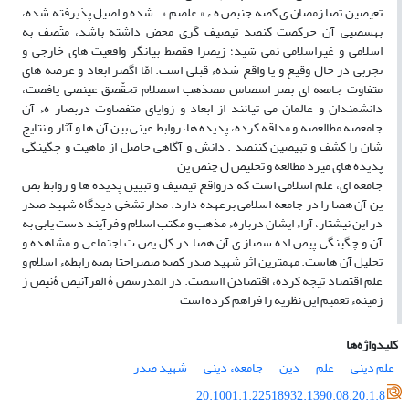
تعیصین تصا زمصان ی کصه جنبص ه ء » علصم « . شده و اصیل پذیرفته شده،
بهسصیی آن حرکصت کنصد تیصیف گری محض داشته باشد، متّصف به
اسلامی و غیراسلامی نمی شید؛ زیصرا فقصط بیانگر واقعیت های خارجی و
تجربی در حال وقیع و یا واقع شدهء قبلی است. امّا اگصر ابعاد و عرصه های
متفاوت جامعه ای بصر اسصاس مصذهب اسصلام تحقّصق عینصی یافصت،
دانشمندان و عالمان می تیانند از ابعاد و زوایای متفصاوت دربصار هء آن
جامعصه مطالعصه و مداقه کرده، پدیده ها، روابط عینی بین آن ها و آثار و نتایج
شان را کشف و تبیصین کننصد . دانش و آگاهی حاصل از ماهیت و چگینگی
پدیده های میرد مطالعه و تحلیص ل چنص ین
جامعه ای، علم اسلامی است که درواقع تیصیف و تبیین پدیده ها و روابط بص
ین آن هصا را در جامعه اسلامی برعهده دارد. مدار تشخی دیدگاه شهید صدر
در این نیشتار، آراء ایشان دربارهء مذهب و مکتب اسلام و فرآیند دست یابی به
آن و چگینگی پیص اده سصاز ی آن هصا در کل یص ت اجتماعی و مشاهده و
تحلیل آن هاست. مهمترین اثر شهید صدر کصه صصراحتا بصه رابطهء اسلام و
علم اقتصاد تیجه کرده، اقتصادن ااسصت. در المدرسص ۀ القرآنیص ۀنیص ز
زمینهء تعمیم این نظریه را فراهم کرده است
کلیدواژه‌ها
علم دینی
علم
دین
جامعهء دینی
شهید صدر
20.1001.1.22518932.1390.08.20.1.8