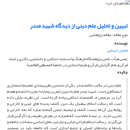
تبیین و تحلیل علم دینی از دیدگاه شهید صدر
نوع مقاله : مقاله پژوهشی
نویسنده
فاضل حسامی
عضی هیأت علمی پژوهشگاه فرهنگ و اندیشهء اسلامی، و دانشجیی دکتری رشته
قرآن و علم )گرایش قرآن وعلیم اجتماعی در جامعۀ المصطفی العالمیۀ
چکیده
علم دینی در مکتب علامه صدر، یکی از نخستین نظریههصا ی علصیم انسصان ی
اسصلام ی است. شهید صدر هم به تبیین ایص ن پصارادا یم پرداختصه و هصم
آنرا در عرصص هء اقتصصاد اسلامی پیاده کرده است. این نظریه نشان داده
است که رسالت اسلام بهعنیان یک دین، کشف پدیده های عینی و خارجی و
روابط بین آن ها نیست. کشف و تیصیف ایصن گینصه میارد که بعد خارجی و
تجربی دارند، بر عهده علم است که همیاره در معرض تغییصر و دگرگینی قرار
می گیرند. رسالت اسلام طراحی مبانی و چارچیب های اساسی سصاخت جامعه و
بایدها و نبایدهای اصیلی و چشم اندازی است که جامعه باید در مسصیر