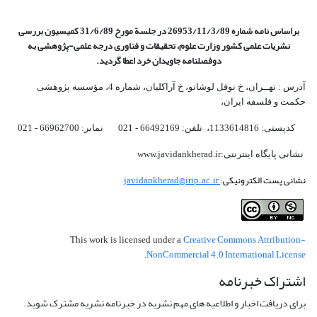
براساس نامه شماره 26953/11/3/89 در جلسة مورخ 31/6/89 کمیسیون
بررسی
نشریات علمی کشور وزارت علوم، تحقیقات و فناوری درجه علمی‌-پژوهشی
به
دوفصلنامه جاویدان خرد اعطا گردید.
آدرس : تهــران، خ نوفل لوشاتو، خ آراکلیان، شماره 4،‌ مؤسسه پژوهشی
حکمت و فلسفه ایران،‌
کدپستی: 1133614816، تلفن: 66492169 - 021 نمابر: 66962700 - 021
نشانی پایگاه اینترنتی:www.javidankherad.ir
نشانی پست الکترونیکی:
javidankherad@irip.ac.ir
Creative Commons Attribution-
This work is licensed under a
NonCommercial 4.0 International License
.
اشتراک خبرنامه
برای دریافت اخبار و اطلاعیه های مهم نشریه در خبرنامه نشریه مشترک شوید.