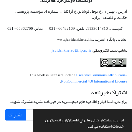
دوفصلنامه جاویدان خرد اعطا گردید.
آدرس : تهــران، خ نوفل لوشاتو، خ آراکلیان، شماره 4،‌ مؤسسه پژوهشی
حکمت و فلسفه ایران،‌
کدپستی: 1133614816، تلفن: 66492169 - 021 نمابر: 66962700 - 021
نشانی پایگاه اینترنتی:www.javidankherad.ir
نشانی پست الکترونیکی:
javidankherad@irip.ac.ir
Creative Commons Attribution-
This work is licensed under a
NonCommercial 4.0 International License
.
اشتراک خبرنامه
برای دریافت اخبار و اطلاعیه های مهم نشریه در خبرنامه نشریه مشترک شوید.
اشتراک
این وب سایت از کوکی ها برای اطمینان از ارائه بهترین
خدمات استفاده می کند.