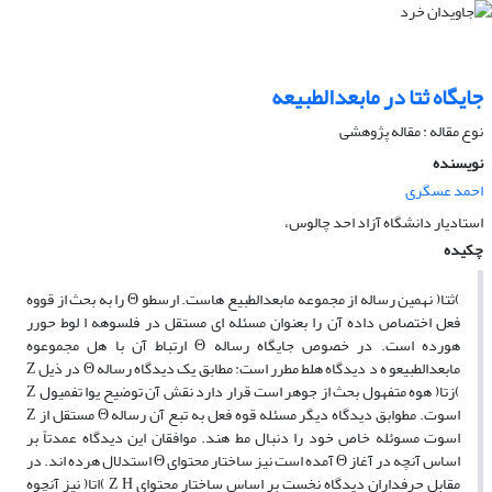
جایگاه ثتا در مابعدالطبیعه
نوع مقاله : مقاله پژوهشی
نویسنده
احمد عسگری
استادیار دانشگاه آزاد احد چالوس،
چکیده
)ثتا( نهمین رساله از مجموعه مابعدالطبیع هاست. ارسطو Θ را به بحث از قووه
فعل اختصاص داده آن را بعنوان مسئله ای مستقل در فلسوهه ا لوط حورر
هورده است. در خصوص جایگاه رساله Θ ارتباط آن با هل مجموعوه
مابعدالطبیعو ه د دیدگاه هلط مطرر است: مطابق یک دیدگاه رساله Θ در ذیل Ζ
)زتا( هوه متفهول بحث از جوهر است قرار دارد نقش آن توضیح یوا تفمیول Ζ
اسوت. مطوابق دیدگاه دیگر مسئله قوه فعل به تبع آن رساله Θ مستقل از Ζ
اسوت مسوئله خاص خود را دنبال مط هند. موافقان این دیدگاه عمدتاً بر
اساس آنچه در آغاز Θ آمده است نیز ساختار محتوای Θ استدلال هرده اند. در
مقابل حرفداران دیدگاه نخست بر اساس ساختار محتوای Ζ Η )اتا( نیز آنچوه