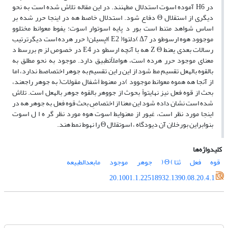
در Η6 آموده اسوت استدلال مطهنند. در این مقاله تلاش شده است به نحو
دیگری از استقلال Θ دفاع شود. استدلال خاصط هه در اینجا حرر شده بر
اساس شواهد متنط است بور د پایه اسوتوار اسوت: یفوط معوانط مختلوو
موجوود هوه ارسوطو در Δ7 )دلتوا( Ε2 )اپسیلن( حرر هرده است دیگرترتیب
رسالات بعدی یعنط Ζ Θ هه با آنچه ارسطو در Ε4 در خصوص لز م بررسط د
معنای موجود حرر هرده است، هواملاًتطبیق دارد. موجود به نحو مطلق به
بالقوه بالهعل تقسیم مط شود از این ر این تقسیم به جوهر اختصاصط ندارد، اما
از آنجا هه هموه معوانط موجوود )در معنوط اَشفال مقولات( به جوهر راجعند،
بحث از قوه فعل نیز نهایتواً بحوث از جووهر بالقوه جوهر بالهعل است. تلاش
شده است نشان داده شود این معنا از اختصاصِ بحث قوه فعل به جوهر هه در
اینجا مورد نظر است، غیور از معنوایط اسوت هوه مورد نظر گر ه ا ل اسوت
بنوابراین بورخلان آن دیودگاه ، اسوتقلال Θ را نهوط نمط هند.
کلیدواژه‌ها
قوه
فعل
ثتا ) Θ (
جوهر
موجود
مابعدالطبیعه
20.1001.1.22518932.1390.08.20.4.1