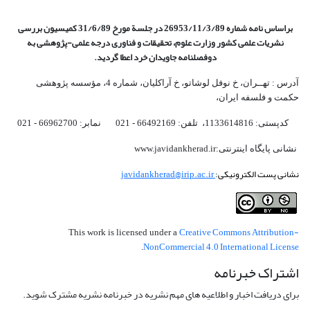
براساس نامه شماره 26953/11/3/89 در جلسة مورخ 31/6/89 کمیسیون
بررسی
نشریات علمی کشور وزارت علوم، تحقیقات و فناوری درجه علمی‌-پژوهشی
به
دوفصلنامه جاویدان خرد اعطا گردید.
آدرس : تهــران، خ نوفل لوشاتو، خ آراکلیان، شماره 4،‌ مؤسسه پژوهشی
حکمت و فلسفه ایران،‌
کدپستی: 1133614816، تلفن: 66492169 - 021 نمابر: 66962700 - 021
نشانی پایگاه اینترنتی:www.javidankherad.ir
نشانی پست الکترونیکی:
javidankherad@irip.ac.ir
Creative Commons Attribution-
This work is licensed under a
NonCommercial 4.0 International License
.
اشتراک خبرنامه
برای دریافت اخبار و اطلاعیه های مهم نشریه در خبرنامه نشریه مشترک شوید.