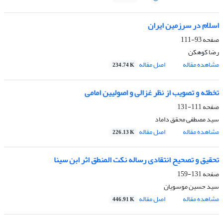
اسلام در سرزمین ایران
صفحه
93-111
رضا کوهکن
مشاهده مقاله
اصل مقاله
234.74 K
تخطئه و تصویب از نظر غزالی و اصولیین امامی
صفحه
111-131
سید مصطفی محقق داماد
مشاهده مقاله
اصل مقاله
226.13 K
تحقیق و تصحیح انتقادی رساله نکت المنطق اثر ابن سینا
صفحه
131-159
سید حسین موسویان
مشاهده مقاله
اصل مقاله
446.91 K