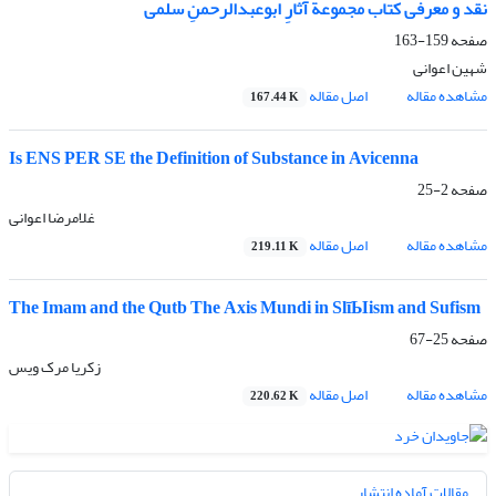
نقد و معرفی کتاب مجموعة آثارِ ابوعبدالرحمنِ سلمی
صفحه
159-163
شهین اعوانی
مشاهده مقاله
اصل مقاله
167.44 K
Is ENS PER SE the Definition of Substance in Avicenna
صفحه
2-25
غلامرضا اعوانی
مشاهده مقاله
اصل مقاله
219.11 K
The Imam and the Qutb The Axis Mundi in SlīЫism and Sufism
صفحه
25-67
زکریا مرک ویس
مشاهده مقاله
اصل مقاله
220.62 K
مقالات آماده انتشار