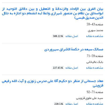
بیان الفرق بین الإلحاد والزندقة و التعطیل و بین دقائق التوحید از
ابواسحاق بن نظام بن منصور شیرازی واعظ (به انضمام دو اجازه به جلال
الدین صدیق طبسی)
صفحه
43-59
محمد سوری
مشاهده مقاله
اصل مقاله
500.22 K
مسالک سبعه در حکمة الاشراق سهروردی
صفحه
59-71
بابک عالیخانی
مشاهده مقاله
اصل مقاله
227.65 K
معاد جسمانی از منظر دو حکیم آقا علی مدرس زنوزی و آیت الله رفیعی
قزوینی
صفحه
71-92
سید علی علوی قزوینی
مشاهده مقاله
اصل مقاله
220.5 K