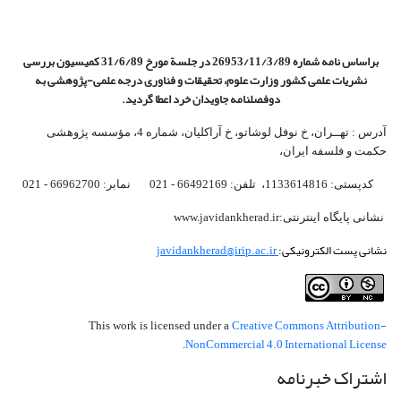
براساس نامه شماره 26953/11/3/89 در جلسة مورخ 31/6/89 کمیسیون
بررسی
نشریات علمی کشور وزارت علوم، تحقیقات و فناوری درجه علمی‌-پژوهشی
به
دوفصلنامه جاویدان خرد اعطا گردید.
آدرس : تهــران، خ نوفل لوشاتو، خ آراکلیان، شماره 4،‌ مؤسسه پژوهشی
حکمت و فلسفه ایران،‌
کدپستی: 1133614816، تلفن: 66492169 - 021 نمابر: 66962700 - 021
نشانی پایگاه اینترنتی:www.javidankherad.ir
نشانی پست الکترونیکی:
javidankherad@irip.ac.ir
Creative Commons Attribution-
This work is licensed under a
NonCommercial 4.0 International License
.
اشتراک خبرنامه