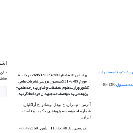
اشت
 حکمت و فلسفه ایران
برای 
براساس نامه شماره 26953/11/3/89 در جلسة
مشتر
مورخ 31/6/89 کمیسیون
بررسی نشریات علمی
1399-09-
کشور وزارت علوم، تحقیقات و فناوری درجه علمی‌-
پژوهشی
به دوفصلنامه جاویدان خرد اعطا گردید.
آدرس : تهــران، خ نوفل لوشاتو، خ آراکلیان،
شماره 4،‌ مؤسسه پژوهشی حکمت و فلسفه
ایران،‌
کدپستی: 1133614816، تلفن: 66492169 -