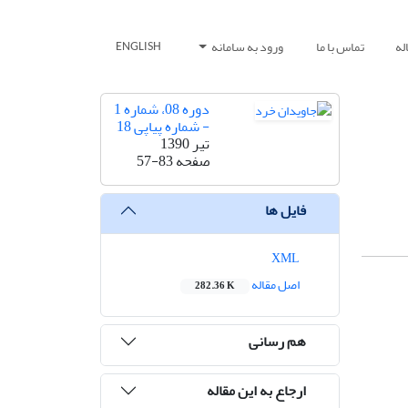
له
تماس با ما
ورود به سامانه
ENGLISH
دوره 08، شماره 1
- شماره پیاپی 18
تیر 1390
صفحه
57-83
فایل ها
XML
اصل مقاله
282.36 K
هم رسانی
ارجاع به این مقاله