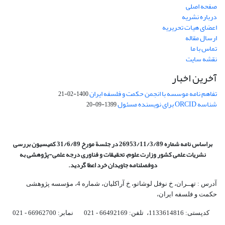
صفحه اصلی
درباره نشریه
اعضای هیات تحریریه
ارسال مقاله
تماس با ما
نقشه سایت
آخرین اخبار
تفاهم نامه موسسه با انجمن حکمت و فلسفه ایران
1400-02-21
شناسه ORCID برای نویسنده مسئول
1399-09-20
براساس نامه شماره 26953/11/3/89 در جلسة مورخ 31/6/89 کمیسیون
بررسی
نشریات علمی کشور وزارت علوم، تحقیقات و فناوری درجه علمی‌-پژوهشی
به
دوفصلنامه جاویدان خرد اعطا گردید.
آدرس : تهــران، خ نوفل لوشاتو، خ آراکلیان، شماره 4،‌ مؤسسه پژوهشی
حکمت و فلسفه ایران،‌
کدپستی: 1133614816، تلفن: 66492169 - 021 نمابر: 66962700 - 021