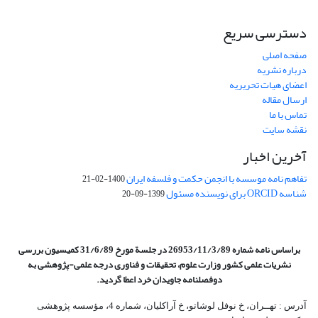
دسترسی سریع
صفحه اصلی
درباره نشریه
اعضای هیات تحریریه
ارسال مقاله
تماس با ما
نقشه سایت
آخرین اخبار
تفاهم نامه موسسه با انجمن حکمت و فلسفه ایران
1400-02-21
شناسه ORCID برای نویسنده مسئول
1399-09-20
براساس نامه شماره 26953/11/3/89 در جلسة مورخ 31/6/89 کمیسیون
بررسی
نشریات علمی کشور وزارت علوم، تحقیقات و فناوری درجه علمی‌-پژوهشی
به
دوفصلنامه جاویدان خرد اعطا گردید.
آدرس : تهــران، خ نوفل لوشاتو، خ آراکلیان، شماره 4،‌ مؤسسه پژوهشی