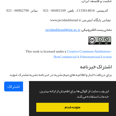
حکمت و فلسفه ایران،‌
کدپستی: 1133614816، تلفن: 66492169 - 021 نمابر: 66962700 - 021
نشانی پایگاه اینترنتی:www.javidankherad.ir
نشانی پست الکترونیکی:
javidankherad@irip.ac.ir
Creative Commons Attribution-
This work is licensed under a
NonCommercial 4.0 International License
.
اشتراک خبرنامه
برای دریافت اخبار و اطلاعیه های مهم نشریه در خبرنامه نشریه مشترک شوید.
اشتراک
این وب سایت از کوکی ها برای اطمینان از ارائه بهترین
خدمات استفاده می کند.
متوجه شدم
سامانه مدیریت نشریات علمی.
طراحی و پیاده سازی از
سیناوب