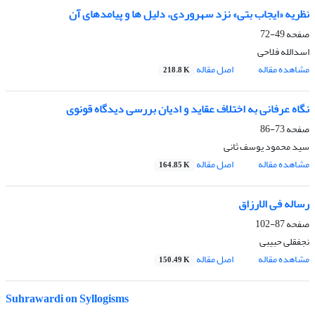
نظریه «ایجاب بتی» نزد سهروردی، دلیل ها و پیامدهای آن
صفحه
49-72
اسدالله فلاحی
مشاهده مقاله
اصل مقاله
218.8 K
نگاه عرفانی به اختلاف عقاید و ادیان بررسی دیدگاه قونوی
صفحه
73-86
سید محمود یوسف ثانی
مشاهده مقاله
اصل مقاله
164.85 K
رساله فی الارزاق
صفحه
87-102
نجفقلی حبیبی
مشاهده مقاله
اصل مقاله
150.49 K
Suhrawardi on Syllogisms