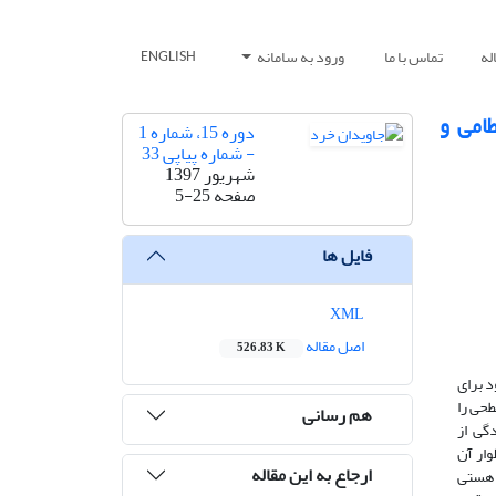
له
تماس با ما
ورود به سامانه
ENGLISH
طامی و
دوره 15، شماره 1
- شماره پیاپی 33
شهریور 1397
صفحه
5-25
فایل ها
XML
اصل مقاله
526.83 K
د برای
طحی را
هم رسانی
گی از
وار آن
ارجاع به این مقاله
. هستی