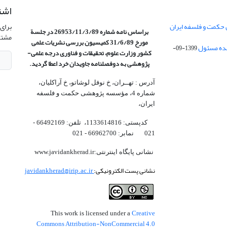
اشت
 حکمت و فلسفه ایران
برای 
براساس نامه شماره 26953/11/3/89 در جلسة
مشتر
مورخ 31/6/89 کمیسیون
بررسی نشریات علمی
1399-09-
کشور وزارت علوم، تحقیقات و فناوری درجه علمی‌-
پژوهشی
به دوفصلنامه جاویدان خرد اعطا گردید.
آدرس : تهــران، خ نوفل لوشاتو، خ آراکلیان،
شماره 4،‌ مؤسسه پژوهشی حکمت و فلسفه
ایران،‌
کدپستی: 1133614816، تلفن: 66492169 -
021 نمابر: 66962700 - 021
نشانی پایگاه اینترنتی:www.javidankherad.ir
نشانی پست الکترونیکی:
javidankherad@irip.ac.ir
Creative
This work is licensed under a
Commons Attribution-NonCommercial 4.0