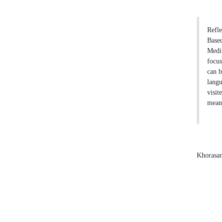
Refle
Based
Medit
focus
can b
langu
visit
means
Khorasan