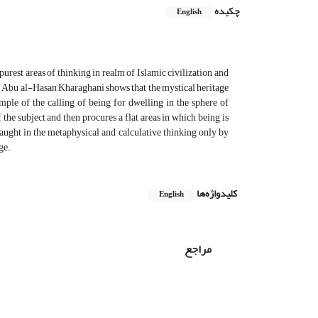
چکیده
English
urest areas of thinking in realm of Islamic civilization and
and Abu al-Hasan Kharaghani shows that the mystical heritage
mple of the calling of being for dwelling in the sphere of
he subject and then procures a flat areas in which being is
caught in the metaphysical and calculative thinking only by
ge.
کلیدواژه‌ها
English
مراجع