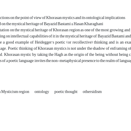
ctions on the point of view of Khorasan mystics and its ontological implications
 on the mystical heritage of Bayazid Bastami & Hasan Kharaghani
ation on the mystical heritage of Khorasan region as one of the most growing and p
ing on intellectual capabilities of it in the mystical heritage of Bayazid Bastami 
e a good example of Heidegger's poetic (or recollective) thinking and is an exa
age. Poetic thinking of Khorasan mystics is not under the shadow of enframing of t
ed. Khorasan mystic by taking the Hagh as the origin of the being, without being 
 of a poetic language, invites the non-metaphysical presence to the realm of langua
 Mysticism region
ontology
poetic thought
othersidism