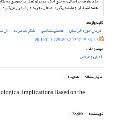
نزد عارف خراسانی به جای آنکه در پرتو تفکر بازنمودی به مث
همه اشیاء از او مایه می‌گیرد، متعلَق تجربه عارف قرار می‌گیرد.
کلیدواژه‌ها
عرفان حوزه خراسان
هستی‌شناسی
تفکر شاعرانه
آن‌سو
20.1001.1.22518932.1397.15.33.1.3
موضوعات
ادیان و عرفان
عنوان مقاله
English
tological implications Based on the
نویسنده
English