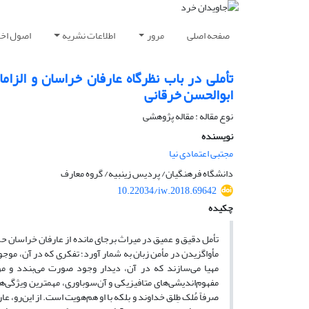
صفحه اصلی
مرور
اطلاعات نشریه
اصول اخلا
تأملی در باب نظرگاه عارفان خراسان و الزا
ابوالحسن خرقانی
نوع مقاله : مقاله پژوهشی
نویسنده
مجتبی اعتمادی نیا
دانشگاه فرهنگیان/ پردیس زینبیه/ گروه معارف
10.22034/iw.2018.69642
چکیده
تأمل دقیق‌ و عمیق‌ در میراث برجای مانده از عارفان خراسان حک
مأواگزیدن در مأمن زبان به شمار آورد؛ تفکری که در آن، موج
مهیا می‌سازند که در آن، دیدار وجود صورت می‌بندد و مو
مفهوم‌اندیشی‌های متافیزیکی و آن‌سوباوری، مهمترین ویژگی‌ه
صرفاً مُلک طِلق خداوند و بلکه با او هم‌هویت است. از این‌رو