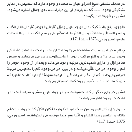
در صحف فلسفی شیخ اشراق عبارات متعدّدی وجود دارد که تنصیص در تمایز
تشکیکی وجود است که به پاره‌ای از این عبارات به نحو اجمال اشاره می‌شود.
ایشان در
تلویحات
می‌گوید:
«الوجود یقع بالتشکیک‏ على الواجب اولى و اوّل‏ ثمّ على الجوهر ثمّ على القارّ الذات
و الغیر الاضافی منه اتمّ، و من الکمّ ما لا یتقدّم على جمیع الکیف اذ من الکیفیّات
علوم» (سهروردی، 1375، جلد1: 17).
چنانچه در این عبارت مشاهده می‌شود ایشان به صراحت به تمایز تشکیکی
وجود می‌پردازد و اتمّ مراتب وجود را واجب‌الوجود معرفی می‌نماید و سپس
صادر اوّل را دارای شدیدترین مرتبة وجود می‌داند و بعد از آن وجود جوهر را
اتم از وجود اعراض تلقّی می‌کند و در بین اعراض وجود کم را تمام‌ترین مرتبة
اعراض می‌داند. (عبارت قارّ غیر اضافی اشاره به مقولة کمّ دارد) البته علم را که
جزو کیفیّات است مقدّم بر وجود کمیّات معرّفی می‌کند.
ایشان در جای دیگر از کتاب
تلویحات
نیز در جواب از پرسشی، صراحتاً به تمایز
تشکیکی وجود اشاره می‌نماید:
«سؤال: إن‏
کان الوجود من حیث هو کذا واجبا فکان الکلّ کذا؟ جواب: اندفع
بالتامّ و الناقص هذا الکلام و انّما یقع هذا موقعه فى المتواطئة» (سهروردی،
1375، جلد1: 117)