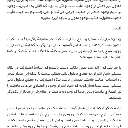
معلول نیز اخسّ از وجود علّت است و اگر بنا بود که قائل به اعتباریّت وجود
نباشیم وجود منحاز از ماهیّت فرض می‌شد و نمی‌توانستیم به جهت ظلّیتِ
ماهیّتِ معلول، اخسّیتِ وجودِ معول را نتیجه‌گیری نماییم.
نتیجه‌
چنانچه بیان شد صدرا و اتباع ایشان، تشکیک در نظام اشراقی را فقط تشکیک
ماهوی معنا کرده‌اند و منشاء این قضاوت بدان برمی‌گردد که ایشان اعتباریّت
وجود شیخ را به معنای معقول ثانی منطقی پنداشته فلذا مباحث تشکیک را فقط
ناظر به ماهیّت معنا نموده‌اند.
با مباحثی که ارائه شد بدین نکات دست یافتیم که اساساً اعتباریّت در نظام
فلسفی شیخ اشراق به معنای معقول ثانی منطقی نیست تا اینکه این پندار منجر
به انتساب اصالت ماهیّت بدیشان باشد بلکه اعتباریّت به معنای معقول ثانی
فلسفی است، فلذا همان‌گونه که شیخ اشراق وجود را اعتباری می‌داند ماهیّت را
نیز اعتباری دانسته بدین معنا که وجود و ماهیت در عالم خارج منحاز از یکدیگر
نیستند.
نکتة دیگر آنکه؛ ایشان همان‌گونه که تشکیک در ماهیّت را در نظام فلسفی
خویش مطرح نموده، تشکیک وجودی را نیز طرح کرده است. فلذا ایشان
«تشکیکی الوجود و الماهیّه» می‌باشد و این قول بسیار دقیقی است که از
فروعات اعتباریّت وجود و ماهیّت تلقّی می‌شود. زیرا وقتی وجود و ماهیّت،