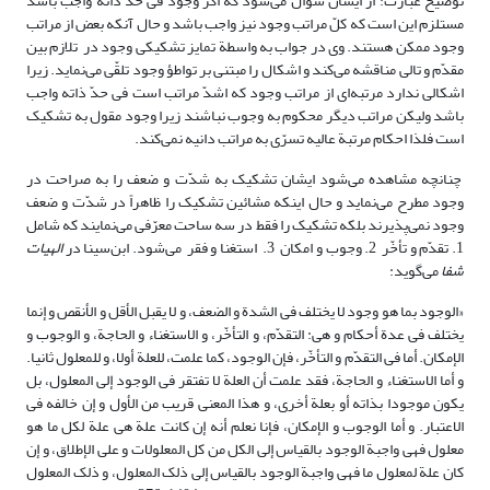
توضیح عبارت: از ایشان سؤال می‌شود که اگر وجود فی حدّ ذاته واجب باشد
مستلزم این است که کلّ مراتب وجود نیز واجب باشد و حال آنکه بعض از مراتب
وجود ممکن هستند. وی در جواب به واسطة تمایز تشکیکی وجود در تلازم بین
مقدّم و تالی مناقشه می‌کند و اشکال را مبتنی بر تواطؤ وجود تلقّی می‌نماید. زیرا
اشکالی ندارد مرتبه‌ای از مراتب وجود که اشدّ مراتب است فی حدّ ذاته واجب
باشد ولیکن مراتب دیگر محکوم به وجوب نباشند زیرا وجود مقول به تشکیک
است فلذا احکام مرتبة عالیه تسرّی به مراتب دانیه نمی‌کند.
چنانچه مشاهده می‌شود ایشان تشکیک به شدّت و ضعف را به صراحت در
وجود مطرح می‌نماید و حال اینکه مشائین تشکیک را ظاهراً در شدّت و ضعف
وجود نمی‌پذیرند بلکه تشکیک را فقط در سه ساحت معرّفی می‌نمایند که شامل
1. تقدّم و تأخّر 2. وجوب و امکان 3. استغنا و فقر می‌شود. ابن‌سینا در
الهیات
شفا
می‌گوید:
«الوجود بما هو وجود لا یختلف فی الشدة و الضعف، و لا یقبل الأقل و الأنقص و إنما
یختلف فی عدة أحکام و هی: التقدّم، و التأخّر، و الاستغناء و الحاجة، و الوجوب و
الإمکان. أما فی التقدّم‏ و التأخّر، فإن‏ الوجود، کما علمت، للعلة أولا، و للمعلول ثانیا.
و أما الاستغناء و الحاجة، فقد علمت أن العلة لا تفتقر فی الوجود إلى المعلول، بل
یکون موجودا بذاته أو بعلة أخرى، و هذا المعنى قریب من الأول و إن خالفه فی
الاعتبار. و أما الوجوب و الإمکان، فإنا نعلم‏ أنه إن کانت‏ علة هی علة
لکل ما هو
معلول فهی واجبة الوجود بالقیاس إلى الکل من کل‏ المعلولات و على الإطلاق، و إن
کان‏ علة لمعلول ما فهی واجبة الوجود بالقیاس إلى ذلک المعلول، و ذلک المعلول