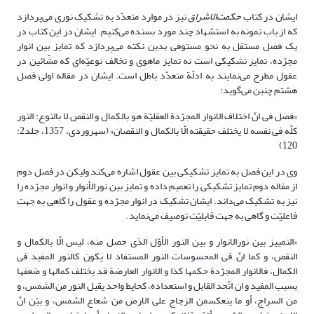
ایشان در کتاب
حکمت‌الاشراق
نیز در موارد متعدّد به تشکیک نوری می‌پردازد
که از باب نمونه به استشهاد چند مورد بسنده می‌کنیم. ایشان در این کتاب در
یک فصل مستقل به نحو مستوفی بدین نکته می‌پردازد که تمایز بین انوار
مجرّده، تمایز تشکیکی است نه تمایز ماهوی و تخالف نوعیّه‌ای که مشّائین در
عقول مطرح می‌نمایند به ادلّة متعدّد باطل است. ایشان در مقاله اولی فصل
هشتم چنین می‌گوید:
«فصل فى انّ اختلاف الانوار المجرّدة العقلیّة هو بالکمال و النقص لا بالنوع: النور
کلّه فى نفسه لا یختلف حقیقته الّا بالکمال و النقصان» (سهروردی، 1357، جلد‏2:
120)
وی در این فصل به تمایز تشکیکی بین عقول اشاره می‌کند ولیکن در فصل دوم
از مقاله دوم تمایز تشکیکی را تعمیم داده و تمایز بین نورالأنوار و انوار مجرّده را
نیز به تشکیک می‌داند. ایشان تشکیک در انوار مجرّده و عقول را گاهی به جهت
فاعلیّت و گاهی به جهت قابلیّت توصیف می‌نماید.
«التمییز بین نور‌الانوار و بین‏ النور الأوّل الذى حصل منه، لیس الّا بالکمال و
النقص، و کما
انّ فى المحسوسات النور المستفاد لا یکون کالنور المفید فى
الکمال، فالانوار المجرّدة حکمها کذا و الانوار العارضة قد یختلف کمالها و ضعفها
بسبب المفید و ان اتّحد القابل و استعداده، کحایط واحد یقبل النور من الشمس، و
من السراج، أو ما ینعکس‏من الزجاج على الارض من شعاع الشمس، و بیّن انّ