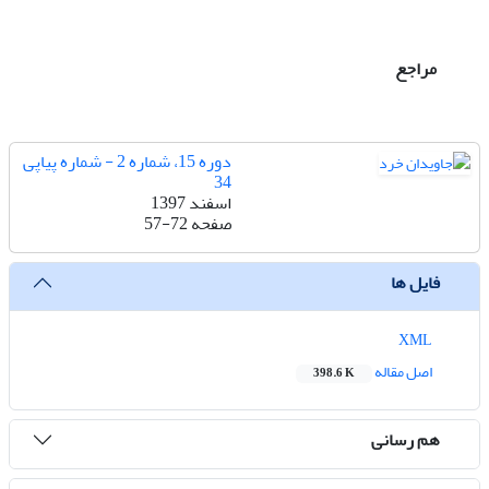
مراجع
دوره 15، شماره 2 - شماره پیاپی
34
اسفند 1397
صفحه
57-72
فایل ها
XML
اصل مقاله
398.6 K
هم رسانی