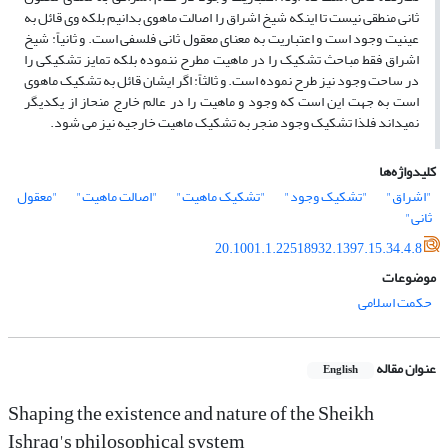
ثانی منطقی نیست تا اینکه شیخ اشراق را اصالت ماهوی بدانیم بلکه وی قائل به
عینیت وجود است و اعتباریت به معنای معقول ثانی فلسفی است. و ثانیاً: شیخ
اشراق فقط مباحث تشکیک را در ماهیت مطرح ننموده بلکه تمایز تشکیکی را
در ساحت وجود نیز طرح نموده است. و ثالثاً: اگر ایشان قائل به تشکیک ماهوی
است به جهت این است که وجود و ماهیت را در عالم خارج منحاز از یکدیگر
نمیداند فلذا تشکیک وجود منجر به تشکیک ماهیت خارجیه نیز می شود.
کلیدواژه‌ها
"اشراق"
"تشکیک وجود"
"تشکیک ماهیت"
"اصالت ماهیت"
"معقول
ثانی"
20.1001.1.22518932.1397.15.34.4.8
موضوعات
حکمت اسلامی
عنوان مقاله
English
Shaping the existence and nature of the Sheikh
Ishraq's philosophical system