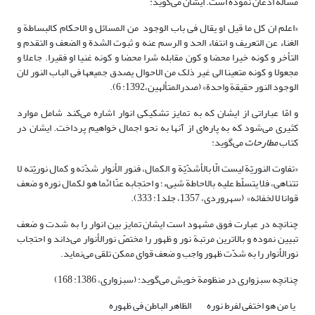
مسأله اذعان نموده است. ایشان می‌گوید:
«اعلم ان کل ما قیل او یقال فی باب الوجود من المسائل و الاحکام کالبساطة و
الغناء عن التعریف و انتفاء الحد و الرسم عنه و ثبوت الشدة و الضعف و التقدم و
التأخر و کونه خیرا محضا و کون مقابله شرا محضا و کونه غنیا او فقیرا. جاعلا و
مجعولا و کونه متعینا الی غیر ذلک من الاحوال یصدق جمیعها فی الباب النور لان
الوجود النور حقیقة واحدة» (صدرالمتألهین،1392: 6).
و امّا عباراتی از ایشان که به تمایز تشکیکی انوار اشاره می‌کند شامل موارد
کثیری می‌شود که به پاره‌ای از آنها به نحو اجمال خواهیم پرداخت. ایشان در
کتاب
مطارحات
می‌گوید:
«تفاوت النوریّة لیست الّا بالأشدّیّة و الکمال، فنور الأنوار شدّته و کمال نوریّته‏ لا
تتناهى، فلا یتسلّط علیه بالاحاطة شییء؛ و احتجابه عنّا انّما هو لکمال نوره و ضعف
قوانا لا لخفائه» (سهروردی، 1357، جلد1: 333).
چنانچه در عبارت فوق مشهود است ایشان تمایز بین انوار را به شدت و ضعف
تبیین نموده و بالاترین مرتبة نور و ظهور را مختصّ نور‌الأنوار می‌داند و احتجاب
نور‌الأنوار را به شدّت ظهور واجب و ضعف قوای ممکن تلقی می‌نماید.
چنانچه سبزواری در منظومة خویش می‌گوید: (سبزواری، 1386: 168)
یا من هو اختفی لفرط نوره الظاهر الباطن فی ظهوره