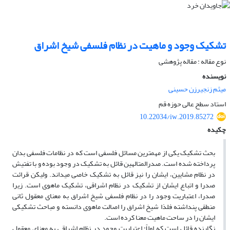
تشکیک وجود و ماهیت در نظام فلسفی شیخ اشراق
نوع مقاله : مقاله پژوهشی
نویسنده
میثم زنجیرزن حسینی
استاد سطح عالی حوزه قم
10.22034/iw.2019.85272
چکیده
بحث تشکیک یکی از مهمترین مسائل فلسفی است که در نظامات فلسفی بدان
پرداخته شده است. صدرالمتالهین قائل به تشکیک در وجود بوده و با تفتیش
در نظام مشایین، ایشان را نیز قائل به تشکیک خاصی میداند. ولیکن قرائت
صدرا و اتباع ایشان از تشکیک در نظام اشراقی، تشکیک ماهوی است. زیرا
صدرا، اعتباریت وجود را در نظام فلسفی شیخ اشراق به معنای معقول ثانی
منطقی پنداشته فلذا شیخ اشراق را اصالت ماهوی دانسته و مباحث تشکیکی
ایشان را در ساحت ماهیت معنا کرده است.
نگارنده قائل است که اولاً: اعتباریت وجود در نظام اشراقی به معنای معقول