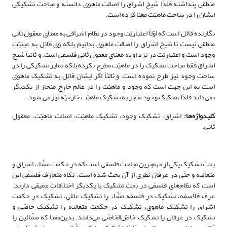
منطقی پنداشته فلذا شیخ اشراق را اصالت ماهوی دانسته و مباحث تشکیکی
ایشان را در ساحت ماهیّت معنا کرده است.
نگارنده قائل است که اوّلاً اعتباریّت وجود در نظام اشراقی به معنای معقول ثانی
منطقی نیست تا شیخ اشراق را اصالت ماهوی بدانیم بلکه وی قائل به عینیّت
وجود است و اعتباریّت در نزد او به معنای معقول ثانی فلسفی است. و ثانیاً شیخ
اشراق فقط مباحث تشکیک را در ماهیّت مطرح نکرده بلکه تمایز تشکیکی را در
ساحت وجود نیز طرح نموده است. و ثالثاً اگر ایشان قائل به تشکیک ماهوی
است به این جهت است که وجود و ماهیّت را در عالم خارج منحاز از یکدیگر
نمی‌داند فلذا تشکیک وجود منجر به تشکیک ماهیّت خارجیّه نیز می شود.
کلیدواژه‌ها:
اشراق، تشکیک وجود، تشکیک ماهیّت، اصالت ماهیّت، معقول
‌ثانی.
بحث تشکیک یکی از مهم‌ترین مباحث فلسفی است که در حکمت مشّاء، اشراق و
متعالیه و حتّی در عرفان نظری از آن بحث شده است. نگاه متعارَف فلسفی این
است که نظام‌های فلسفی در بحث تشکیک با یکدیگر اختلافات عمیقی دارند.
عرف فلاسفه، تشکیک در فلسفه مشّاء را تشکیک عامّی، تشکیک در حکمت
اشراق را تشکیک ماهوی، تشکیک در حکمت متعالیه را تشکیک خاصّی و
تشکیک در عرفان را تشکیک خاصّ‌الخاصّی می‌دانند. بدین‌معنا که مشّائین را