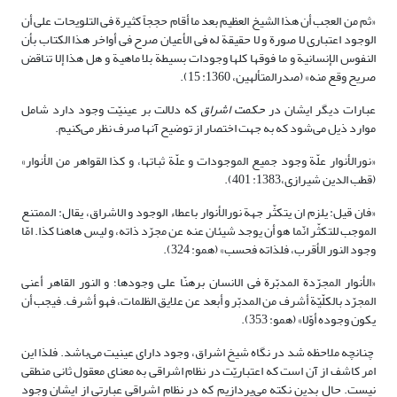
«ثم من العجب أن هذا الشیخ العظیم بعد ما أقام حججاً کثیرة فی التلویحات‏ على أن
الوجود اعتباری لا صورة و لا حقیقة له فی الأعیان صرح فی أواخر هذا الکتاب بأن
النفوس الإنسانیة و ما فوقها کلها وجودات بسیطة بلا ماهیة و هل هذا إلا تناقض
صریح وقع منه‏» (صدرالمتألهین، 1360: 15).
عبارات دیگر ایشان در
حکمت اشراق
که دلالت بر عینیّت وجود دارد شامل
موارد ذیل می‌شود که به جهت اختصار از توضیح آنها صرف نظر می‌کنیم.
«نورالأنوار علّة وجود جمیع الموجودات و علّة ثباتها، و کذا القواهر من الأنوار»
(قطب الدین شیرازی،1383: 401).
«فان قیل: یلزم ان یتکثّر جهة نورالأنوار باعطاء الوجود و الاشراق، یقال: الممتنع
الموجب للتکثّر انّما هو أن یوجد شیئان عنه عن مجرّد ذاته، و لیس هاهنا کذا. امّا
وجود النور الأقرب، فلذاته فحسب»
(همو: 324).
«الأنوار المجرّدة المدبّرة فی الانسان برهنّا على وجودها؛ و النور القاهر أعنی
المجرّد بالکلّیّة أشرف من المدبّر و أبعد عن علایق الظلمات، فهو أشرف. فیجب أن
یکون‏ وجوده أوّلا» (همو: 353).
چنانچه ملاحظه شد در نگاه شیخ اشراق، وجود دارای عینیت می‌باشد. فلذا این
امر کاشف از آن است که اعتباریّت در نظام اشراقی به معنای معقول ثانی منطقی
نیست. حال بدین نکته می‌پردازیم که در نظام اشراقی عبارتی از ایشان وجود