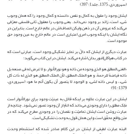
(سهروردی، 1375، جلد1: 397)
ایشان وجود را مقول به کمال و نقص دانسته و کمال وجود را که همان وجوب
شیء است، زائد بر وجود نمی‌داند. یعنی وجوب را معقول ثانی فلسفی معرّفی
می‌کند که عروض آن در ذهن ولیکن اتصاف‌اش در عالم خارج است. بنابراین در
نگاه ایشان با اینکه وجوب امری اعتباری است در عالم خارج به عین وجودِ حق
موجود است.
عبارت دیگری از ایشان که دالّ بر تمایز تشکیکی وجود است، عبارتی است که
در کتاب
هیاکل‌النور
بدان اشاره می‌کند. ایشان در این کتاب می‌گوید:
«الغنى المطلق هو الذى وجوده من ذاته و هو نور‌الأنوار، و لا غرض له فى صنعه بل
ذاته‏ فیاضة للرحمة، و هو الملک المطلق‏، لأن الملک المطلق هو الذى له ذات کل
شى‏ء، و لیس ذاته لشى‏ء و الوجود لا یتصور أن یکون أتم ما هو» (سهروردی،
1379: 91)
ایشان در این عبارت علاوه بر اینکه قائل به عینیّت وجود برای نور‌الأنوار است
مَلِک مطلق را دارای وجودی می‌داند که اتمّ از آن وجود تصور نمی‌شود. چنانچه از
عبارت روشن است ایشان تمامیّت و نقصان را در وجودی مطرح می‌کند که در
متن واقع محقّق است و این همان قول به وحدت تشکیکی است.
البته عبارت لطیفی از ایشان در این کلام صادر شده که استشمام وحدت