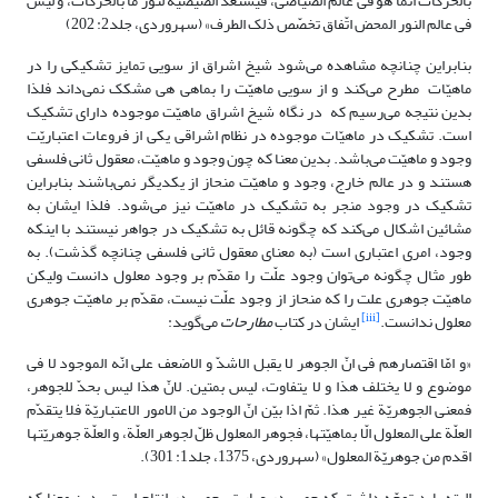
بالحرکات انّما هو فی عالم الصّیاصی، فیستعدّ الصیصیة لنور ما بالحرکات، و لیس
فی عالم النور المحض اتّفاق تخصّص‏ ذلک الطرف» (سهروردی، جلد2: 202)
بنابراین چنانچه مشاهده می‌شود شیخ اشراق از سویی تمایز تشکیکی را در
ماهیّات مطرح می‌کند‌ و از سویی ماهیّت را بماهی هی مشکک نمی‌داند فلذا
بدین نتیجه می‌رسیم که در نگاه شیخ اشراق ماهیّت موجوده دارای تشکیک
است. تشکیک در ماهیّات موجوده در نظام اشراقی یکی از فروعات اعتباریّت
وجود و ماهیّت می‌باشد. بدین معنا که چون وجود و ماهیّت، معقول ثانی فلسفی
هستند و در عالم خارج، وجود و ماهیّت منحاز از یکدیگر نمی‌باشند بنابراین
تشکیک در وجود منجر به تشکیک در ماهیّت نیز می‌شود. فلذا ایشان به
مشائین اشکال می‌کند که چگونه قائل به تشکیک در جواهر نیستند با اینکه
وجود، امری اعتباری است (به معنای معقول ثانی فلسفی چنانچه گذشت). به
طور مثال چگونه می‌توان وجود علّت را مقدّم بر وجود معلول دانست ولیکن
ماهیّت جوهری علت را که منحاز از وجود علّت نیست، مقدّم بر ماهیّت جوهری
[iii]
معلول ندانست.
ایشان در کتاب
مطارحات
می‌گوید:
«و امّا اقتصارهم فى انّ الجوهر لا یقبل الاشدّ و الاضعف على انّه‏ الموجود لا فی
موضوع و لا یختلف هذا و لا یتفاوت، لیس بمتین. لانّ هذا لیس بحدّ للجوهر،
فمعنى‏ الجوهریّة غیر هذا. ثمّ اذا بیّن انّ الوجود من الامور الاعتباریّة فلا یتقدّم
العلّة على المعلول الّا بماهیّتها، فجوهر المعلول ظلّ لجوهر العلّة، و العلّة جوهریّتها
اقدم من جوهریّة المعلول» (سهروردی، 1375، جلد1: 301).
البته باید توجّه داشت که حصر در عبارت، حصر در انتاج است بدین معنا که