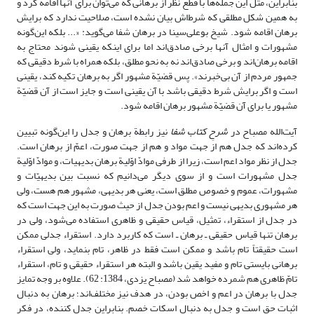
بنابراین، مثل این جمله‌ها با قطع نظر از برهانی که می‌توان برای آنها اقامه کرد و
به همین شکل مطلقی که شرط‌اش بیان نشده است، صلاحیت ندارد که برایش
برهان اقامه شود. شیخ بوعلی‌سینا در برهان شفا می‌گوید: «... بلکه این‌گونه
مشهورات و امثال آنها برخی صادق‌اند اما برای اینکه یقینی شوند محتاج به
اقامه برهان‌اند و برخی صادق‌اند نه به نحو مطلق، بلکه همراه با شرط دقیقی که
جمهور مردم از آن بی‌خبرند». پس قضیّة مشهور اگر به برهان تکیه کند، یقینی
است و اگر برایش شرط دقیقی باشد با آن یقینی است و جایز است از آن قضیّة
مشهور یا برای آن قضیّة مشهور برهان اقامه شود.
آیت‌الله مصباح در
شرحِ کتاب شفا
نیز رابطة برهان و جدل را این‌گونه تبیین
کرده‌اند که جدل هم از جهت مواد و هم از جهت صورت، اعمّ از برهان است.
جدل از نظر مواد اعم است، زیرا از طرفی موادّ اوّلیة برهان بدیهیات، و موادّ اوّلیة
جدل مشهورات است و از سوی دیگر می‌دانیم که نسبت بین بدیهیّات و
مشهورات، عموم و خصوص مطلق است، یعنی هر بدیهی، مشهور هم هست، ولی
هر مشهوری بدیهی نیست و اعم بودن جدل از حیث صورت به این جهت است که
در جدل از استقراء، تمثیل، قیاس حقیقی و ظاهری استفاده می‌شود، ولی در
برهان تنها قیاس حقیقی ـ برهان ـ است که کاربرد دارد. استقراء جدلی ممکن
است حقیقتاً تام باشد و ممکن است فقط در ظاهر، تام بنماید، ولی استقراء
برهانی بایستی تام و مفید یقین باشد و البته هر استقراء حقیقی و تام، استقراء
تامّ ظاهری هم شمرده خواهد شد (مصباح یزدی، 1384: 62). علاوه بر وجه تمایز
جدل با برهان در اعم و اخص بودن، در هدف نیز مختلف‌اند؛ برهان به دنبال
اثبات حق است و جدل به دنبال اسکات خصم. بنابراین جدل کننده، در فکر