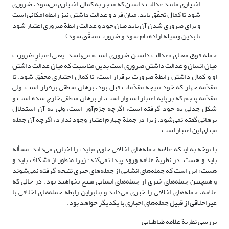
اختیاری مانند عدالت داشتن که منجر به کمال اختیاری می‌شود، ضروری
شود تا کمال تحقّق یابد. میان فرد و عدالت داشتن نیز رابطه امکانی است
و برای ضروری شدن آن باید میان خود و عدالت رابطة ضروری اعتبار شود
تا بدین وسیله اراده تام شود و ضرورت محقّق شود).
جملة فوق معنای «عدالت داشتن ضروری است» می‌باشد. یعنی اعتبارِ ضرورت
میان انسان و عدالت داشتن ضروری است بدین مناسبت که میان عدالت داشتن
او و کمال داشتن رابطة ضرورت برقرار است، تا کمال اختیاری محقّق شود. تا
مقدّمه چهار که خود نتیجة مقدّمات قبل بود، برهان منطقی برقرار است، ولی
مقدّمه پنجم که بر پایة اعتبار استوار است، از برهان منطقی خارج شده است و
شکل جدلی به خود گرفته است، اگرچه جزم‌آور است، ولی به آن استدلال
برهانی گفته نمی‌شود. زیرا در جملة چهارم اعتبار وجود ندارد، اگرچه آن جمله
مبنای این اعتبار است.
با توجّه به اینکه علامه جمله‌های اخلاقی حاوی «باید» را اخباری می‌داند، مسألة
باید و هست، در نظریة علامه ورود پیدا نمی‌کند؛ زیرا منظور از «شکاف باید و
هست» این است که جمله‌های انشایی از جمله‌های خبری نتیجه گرفته نمی‌شوند
و همچنین جمله‌های خبری از جمله‌های انشایی منتج نخواهند بود. در حالی که
علامه، جمله‌های اخلاقی را خبری می‌داند و بنابراین رابطة جمله‌های اخلاقی با
غیراخلاقی از قبیل جمله‌های اخباری با یکدیگر خواهد بود.
بررسی نظریة علامه طباطبایی