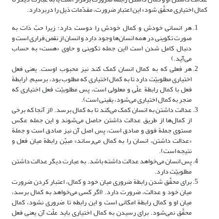
کمال اختیاری محقَّق شود» این اعتبار ضرورت، مقدّمات ذیل را دربردارد.
هر انسانی خودش و کمال خودش را دوست دارد؛ زیرا حبّ ذات به
صورت تکوینی در همه انسان‌ها وجود دارد و انسان از نقص فراری است و
دنبال کامل شدن است (این جمله تکوینی و حاوی «هست» به حساب
می‌آید.)
هر فعلی که به کمال انسان کمک کند نیز محبوب اوست. یعنی فعل
اختیاری مطلوبیّت دارد تا به کمال اختیاری که مطلوب بود، برسیم. (رابطة
فعل با کمال رابطة علّی و معلولی است، پس مطلوبیّت فعل اختیاری که
منجر به کمال اختیاری می‌شود، یقینی است).
عدالت داشتن به انسان کمک می‌کند تا به کمال برسد. (از آنجا که برخی
از کمال‌ها از طریق عدالت داشتن حاصل می‌شوند و این جمله عکس
مستوی جملة فوق و صادق است، پس اصل آن نیز صادق است و جملة
«عدالت داشتن، انسان را به کمال می‌رساند» مبیِّن رابطة میان فعل و
نتیجه است).
پس انسان می‌خواهد عدالت داشته باشد. به عبارت دیگر عدالت داشتن
مطلوبیّت دارد.
برای محقَّق شدن رابطة ضروری میان خود و کمال، اعتبار کردن ضرورت
میان خود و عدالت، ضرورت دارد. (اگر کسی می‌خواهد به کمال برسد،
میان او و کمال رابطة امکانی است و این رابطه تا ضروری نشود، کمال
محقَّق نمی‌شود. برای رسیدن به کمال اختیاری باید علّت آن یعنی فعل