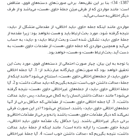
1387: 34)؛ بنا بر این نظریه‌ها، برخی صورت‌های دسته‌های فوق، متناقض
است؛ مانند مواردی که از طرفی مبیّنِ جملة حاوی «هست» می‌باشد و از طرف
دیگر اخلاقی به حساب می‌آید.
مواردی مانند اینکه جمله‌ حاوی «باید اخلاقی» از مقدماتی متشکل از «باید»
نتیجه گرفته شود، مورد بحث ارتباط باید و هست نخواهد بود؛ زیرا مقدمه از
جملة‌ حاوی «باید» تشکیل شده است و بحث ارتباط «باید» و «باید» به حساب
می‌آید و همچنین مواردی که جمله‌ حاوی «هست» از مقدمات حاوی «هست» به
دست آید، بحث ارتباط «هست» و «هست» خواهد بود.
با توجه به این بیان، چهار صورتِ احتمالی از دسته‌های فوق، مورد بحث این
تحقیق خواهد بود که صورت‌های چهارگانه عبارت‌اند از: 1. آیا جمله اخلاقی
حاوی «باید» از جمله‌های اخلاقی حاوی «هست»، استنتاج می‌شود؟ مانند اینکه از
جملة «عدالت داشتن خوب است» نتیجه بگیریم که «باید عدالت داشت» و 2. آیا
جملة‌ اخلاقی حاوی «باید» از جمله‌های غیراخلاقی حاوی «هست» نتیجه گرفته
می‌شود؟ مانند «عدالت داشتن انسان را به کمال می‌رساند»، پس «باید عدالت
داشت». 3. آیا جمله‌ اخلاقی حاوی «هست» از مقدّماتی که حدّاقل برخی از آنها
جمله‌های اخلاقی حاوی «باید» باشند، استنتاج می‌شود؟ (در این صورت فرقی
نمی‌کند که دیگر مقدّمات حاوی «هست» باشند یا نه و برخی از مقدّمات اخلاقی و
برخی دیگر غیراخلاقی باشند. زیرا حدّاقل یک مقدّمه حاوی «باید اخلاقی»،
نتیجة‌ حاوی «هست» را ارائه داده است). مانند اینکه از جملة «باید عدالت
داشت» نتیجه بگیریم که «عدالت داشتن خوب است» 4. آیا جملة‌ غیراخلاقی