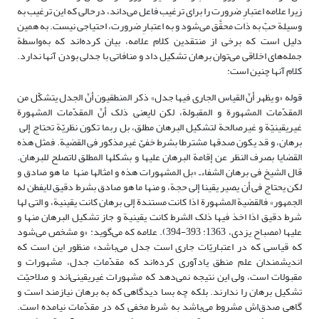
زیرا علامه اعتبارِ ضرورت را برای ترغیب فاعل می‌داند، در‌حالی که این ترغیب به
وسیلة حبّ به ذات محقَّق می‌شود و به اعتبارِ ضرورت، احتیاجی نیست. به همین
دلیل است که برخی از منتقدین کلام علامه، بیان کرده‌اند که به‌واسطة‌
جمله‌های اخلاقی می‌توان برهان تشکیل داد و منافاتی با جدلی بودن آنها ندارد.
کلام آنها چنین است:
قوله «و یظهر أنّ القیاس الجاری فیها جدل» ذکر المنطقیون أنّ الجدل یتشکّل من
المقدّمات المشهورة و المقبولة، لکن لایعنی ذلک أنّ المقدّمات المشهورة
غیریقینیّة و غیرصالحة لتشکیل البرهان مطلق، بل ربما تکون نظریّة تحتاج إلی
برهان، و قد یکون صدقها مشترطا بشرط خفیّ غیرمذکور فی القضیة. فمثل هذه
القضایا بصرف النظر عن إقامة البرهان علیها و بشکلها المطلق لاتصلح للبرهان.
قال الشیخ فی برهان الشفاءـ «بل المشهورات هذه و امثالها منها ما هو صادق و
لکن یحتاج فی أن یصیر یقینا إلی حجة، و منها ما هو صادق بشرط دقیق لایفطن له
الجمهور» فالقضیة المشهورة اذا کانت مستندة إلی برهان کانت یقینیة، و التی لها
شرط دقیق اذا اخذ فیها ذلک الشرط کانت یقینیة و جاز تشکیل البرهان منها و
علیها (مصباح یزدی، 1363: 393-394). علامه که می‌گوید: «و مشخص می‌شود
که قیاسی که در اعتباریّات جاری است جدل می‌باشد» منظور این است که
اندیشمندان علم منطق یادآوری کرده‌اند که مقدّماتِ جدل، مشهورات و
مقبولات است، ولی این نتیجه نمی‌دهد که مشهورات غیریقینی‌اند و صلاحیّت
تشکیل برهان را ندارند. بلکه چه بسا دیدگاهی که به برهان نیازمند است و
گاهی صدق‌اش مشروط می‌باشد به شرط مخفی که در مقدّمات نیامده است.