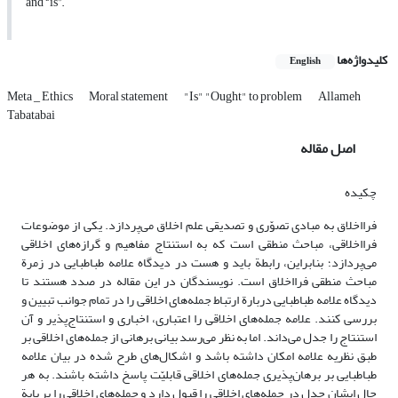
and “is”.
کلیدواژه‌ها
English
Meta _ Ethics
Moral statement
"Is" "Ought" to problem
Allameh
Tabatabai
اصل مقاله
چکیده
فرااخلاق به مبادی تصوّری و تصدیقی علم اخلاق می‌پردازد. یکی از موضوعات
فرااخلاقی، مباحث منطقی است که به استنتاج مفاهیم و گرازه‌های اخلاقی
می‌پردازد؛ بنابراین، ‌رابطة باید و هست در دیدگاه علامه طباطبایی در زمرة
مباحث منطقی فرااخلاق است. نویسندگان در این مقاله در صدد هستند تا
دیدگاه علامه طباطبایی دربارة ارتباط جمله‌های اخلاقی را در تمام جوانب تبیین و
بررسی کنند. علامه جمله‌های اخلاقی را اعتباری، اخباری و استنتاج‌پذیر و آن
استنتاج را جدل می‌داند. اما به نظر می‌رسد بیانی برهانی از جمله‌های اخلاقی بر
طبق نظریه علامه امکان داشته باشد و اشکال‌های طرح شده در بیان علامه
طباطبایی بر برهان‌پذیری جمله‌های اخلاقی قابلیّت پاسخ داشته باشند. به هر
حال ایشان جدل در جمله‌های اخلاقی را قبول دارد و جمله‌های اخلاقی را بر پایة