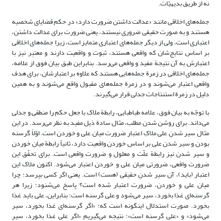
نه از طریق بدیهیّات.
جمله‌های اخلاقی مانند «عدالت داشتن ضرورت دارد» در حکم قضایای شخصیه
هستند و به صورت حقیقی ضروری نیستند، یعنی ضرورت برای عدالت داشتن،
اعتباری است، ولی از دیگر جمله‌های اعتباری متمایز است، زیرا جمله‌های اخلاقی
بر اساس نتایج‌شان که واقعی هستند، ثبوت و واقعیت دارند و معتبِر نیز با
اعتبارش به آن نتیجة مفید و واقعی می‌رسد. بنابراین طبق بیان فوق از علامه،
جمله‌های اخلاقی در زمرة جمله‌هایی هستند که علاوه بر اعتبارشان، برای هدف
واقعی اعتبار می‌شوند و در زمرة جمله‌های مقبول واقع می‌شوند و به همین
دلیل در زمرة استنتاجات جدلی قرار می‌گیرند.
با توجّه به بیان فوق، علامه طباطبایی، رابطة ملاک با جعل حکم را منطقی و جدلی
می‌داند. برای روشن شدن مطلب، مثال سادة ذیل مفید به نظر می‌رسد. در این
مثال سیر شدنِ علی ملاکِ اعتبار ضرورت میان علی و خوردن است. اوّلاً گرسنه
بودن و سیر شدن علی بر اساس خوردن واقعیت دارد، ثانیاً رابطة میان خوردن
و سیر شدن نیز رابطة علّت و معلول و ضرورت واقعی است. برای تحقّق این
ضرورت واقعی، ضرورتی میان علی و خوردن اعتبار می‌شود. اکنون ملاک این
اعتبار (باید)، آن سیر شدنِ حقیقی (هست) است. یعنی اگر کسی بپرسد: چرا
میان علی و خوردن، ضرورت اعتبار شده است؟ پاسخ می‌شنود: زیرا هر
گرسنه‌ای غذا بخورد، سیر می‌شود و علی گرسنه است؛ بنابراین، علی باید غذا
بخورد. صورت استدلال اینگونه است که: «اگر گرسنه‌ای غذا بخورد، سیر
می‌شود» و «علی گرسنه است»؛ نتیجه می‌گیریم «اگر علی غذا بخورد، سیر