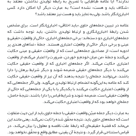
ندارند؟ آیا علامه طباطبایی با تصریح به رابطة تولیدی نداشتن، معتقد به
«شکاف باید و هست» نشده است؟ به عبارت دیگر آیا امکان دارد کسی
اخباری‌انگار باشد، ولی به تمایز باید و هست نیز معتقد باشد؟
علامه در تبیین جمله‌های حاوی «باید اخلاقی» اخباری‌انگار است. برای مشخص
شدن رابطة اخباری‌انگاری و ارتباط تولیدی داشتن، باید توجه داشت که
جمله‌های اخباری دو دسته‌اند؛ برخی جمله‌های اخباری، حاکی از واقعیّت حقیقی و
عینی و برخی دیگر حاکی از واقعیّت اعتباری هستند. جملة‌ «غذاهای هندی پر
ادویه است» از مصادیق جمله‌هایی است که از واقعیّت حقیقی و عینی حکایت
می‌کنند و جملة «من میان خودم و خوردن، ضرورت را اعتبار می‌کنم» از واقعیت
اعتباری حکایت می‌کند. اگر جمله‌های اخباری که از واقعیت حقیقی حکایت
می‌کنند با دیگر جمله‌های حقیقی ضمیمه شوند و دیگر شرایط برهان را دارا
باشند، می‌توانند جمله‌ای را نتیجه بدهند که آن نیز از واقعیتِ حقیقی حکایت
کند که علامه به این‌گونه انضمام، ارتباط تولیدی می‌گوید. ولی اگر جمله‌هایی که
از واقعیت اعتباری حکایت می‌کنند با یکدیگر یا با یکی از جمله‌هایی که حاکی از
واقعیّت حقیقی است، ضمیمه شوند و شرایط قیاس را دارا باشند، نتیجة حاصل،
جمله‌ای خواهد بود که از واقعیت اعتباری حکایت می‌کند.
به عبارت دیگر جمله مبیِّنِ واقعیت حقیقی با جمله حاوی باید از این جهت متفاوت
است که جمله‌های حاوی باید، نتیجه محقَّق شده را ثابت نمی‌کند، یعنی مانند این
می‌ماند که قضیة حقیقیه‌ای که رابطة علت ناقصه و معلول را بیان می‌کند، در
قیاس استنتاجی قرار گیرد، و نتیجة آن یقینی، مطابق واقع و محقَّق نخواهد بود.