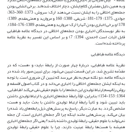
و به همین دلیل مفسّرانِ کلامِ ایشان، دچار اختلاف شده‌اند. برخی انشایی بودنِ
جمله‌های اخلاقی را به ایشان نسبت می‌دهند (رک: سروش، 1373: 360-363؛
جوادی، 1375: 179-181؛ شریفی، 1388: 160 و مروارید و همتی‌مقدم، 1389:
178) و برخی اِخباری بودنِ آنها را (رک: مروارید و همتی‌مقدم، 1389: 176-184).
به نظر نویسندگان اخباری بودن جمله‌های اخلاقی در دیدگاه علامه طباطبایی
قابل اثبات است (احمدی، 1394: 7) و بر اساس این تفسیر به نظریة علامه
پرداخته شده است.
دیدگاه علامه طباطبایی
نظریة علامه طباطبایی، دربارة چهار صورت از رابطة «باید» و «هست» که در
مقدّمه تشریح شد، در این قسمت تبیین می‌شود. برای تبیین صور یاد شده در
دیدگاه علامه، دو نکته مهم به نظر می‌رسد که تبیین آن ضروری است. با توجه
به اینکه ایشان جمله‌های اخلاقی را اِخباری می‌داند و در کتاب
اصول فلسفه و
روش رئالیسم
ارتباط تولیدی این جمله‌ها را با علوم حقیقی نفی می‌کند (طباطبایی،
1364: 153-154)؛ بنابراین، اوّلاً رابطة جمله‌های اِخباری با ارتباط تولیدی داشتن
باید تبیین شود و ثانیاً رابطة ارتباط تولیدی داشتن با بحث «باید و هست»
مشخص گردد. به عبارت دیگر، پاسخ به پرسش‌های ذیل رابطه‌های یاد شده را
بیان می‌کند. پرسش‌هایی مانند اینکه چرا اگر جمله‌ای اِخباری است، آن جمله
نمی‌تواند با علوم حقیقی، رابطة تولیدی داشته باشد؟ یعنی اگر جمله‌های اخباری
همیشه با هست‌ها رابطة عینیت دارند، چرا با علوم حقیقی رابطة تولیدی