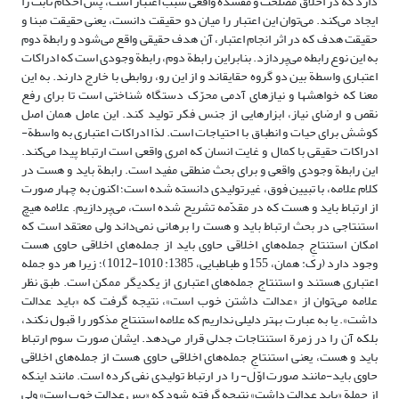
دارد که در اخلاق مصلحت و مفسده واقعی سبب اعتبار است، پس احکام ثابت را
ایجاد می‌کند. می‌توان این اعتبار را میان دو حقیقت دانست، یعنی حقیقت مبنا و
حقیقت هدف که در اثر انجام اعتبار، آن هدف حقیقی واقع می‌شود و رابطة‌ دوم
به این نوع رابطه می‌پردازد. بنابراین رابطة دوم، رابطة­ وجودی است که ادراکات
اعتباری واسطة­ بین دو گروه حقایق­اند و از این رو، روابطی با خارج دارند. به این
معنا که خواهش­ها و نیازهای آدمی محرّک دستگاه شناختی است تا برای رفع
نقص و ارضای نیاز، ابزارهایی از جنس فکر تولید کند. این عامل همان اصل
کوشش برای حیات و انطباق با احتیاجات است. لذا ادراکات اعتباری به واسطة­
ادراکات حقیقی با کمال و غایت انسان که امری واقعی است ارتباط پیدا می‌کند.
این رابطة وجودی واقعی و برای بحث منطقی مفید است. رابطة باید و هست در
کلام علامه، با تبیین فوق، غیرتولیدی دانسته شده است؛ اکنون به چهار صورت
از ارتباط باید و هست که در مقدّمه تشریح شده است، می‌پردازیم. علامه هیچ
استنتاجی در بحث ارتباط باید و هست را برهانی نمی‌داند ولی معتقد است که
امکان استنتاجِ جمله‌های اخلاقی حاوی باید از جمله‌های اخلاقی حاوی هست
وجود دارد (رک: همان، 155 و طباطبایی، 1385: 1010-1012)؛ زیرا هر دو جمله
اعتباری هستند و استنتاج جمله‌های اعتباری از یکدیگر ممکن است. طبق نظر
علامه می‌توان از «عدالت داشتن خوب است»، نتیجه گرفت که «باید عدالت
داشت». یا به عبارت بهتر دلیلی نداریم که علامه استنتاج مذکور را قبول نکند،
بلکه آن را در زمرة استنتاجات جدلی قرار می‌دهد.‌ ایشان صورت سوم ارتباط
باید و هست، یعنی استنتاجِ جمله‌های اخلاقی حاوی هست از جمله‌های اخلاقی
حاوی باید-‌مانند صورت اوّل- را در ارتباط تولیدی نفی کرده است. مانند اینکه
از جملة «باید عدالت داشت» نتیجه گرفته شود که «پس عدالت خوب است» ولی