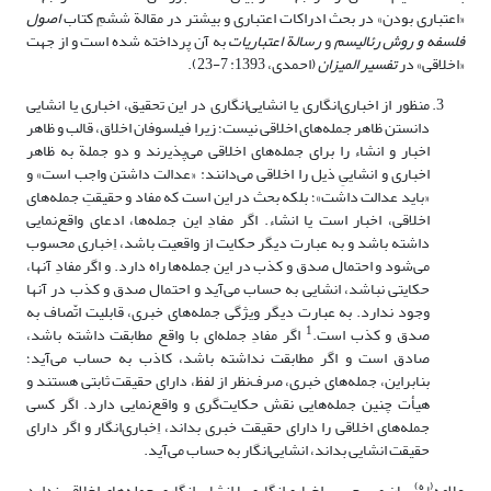
«اعتباری بودن» در بحث ادراکات اعتباری و بیشتر در مقالة ششمِ کتاب‌
اصول
فلسفه و روش رئالیسم
و
رسالة اعتباریات
به آن پرداخته شده است و از جهت
«اخلاقی» در
تفسیر المیزان
(احمدی، 1393: 7-23).
منظور از اخباری‌انگاری یا انشایی‌انگاری در این تحقیق، اخباری یا انشایی
دانستن ظاهر جمله‌های اخلاقی نیست؛ زیرا فیلسوفان اخلاق، قالب و ظاهر
اخبار و انشاء را برای جمله‌های اخلاقی می‌پذیرند و دو جملة به ظاهر
اخباری و انشاییِ ذیل را اخلاقی می‌دانند: «عدالت داشتن واجب است» و
«باید عدالت داشت»؛ بلکه بحث در این است که مفاد و حقیقتِ جمله‌های
اخلاقی، اخبار است یا انشاء. اگر مفادِ این جمله‌ها، ادعای واقع‌نمایی
داشته باشد و به عبارت دیگر حکایت از واقعیت باشد، اِخباری محسوب
می‌شود و احتمال صدق و کذب در این جمله‌ها راه دارد. و اگر مفادِ آنها،
حکایتی نباشد، انشایی به حساب می‌آید و احتمال صدق و کذب در آنها
وجود ندارد. به عبارت دیگر‌ ویژگی جمله‌های خبری، قابلیت اتّصاف به
1
صدق و کذب است.
اگر مفادِ جمله‌ای با واقع مطابقت داشته باشد،
صادق است و اگر مطابقت نداشته باشد، کاذب به حساب می‌آید؛
بنابراین، جمله‌های خبری، صرف‌نظر از لفظ، دارای حقیقت ثابتی هستند و
هیأت چنین جمله‌هایی نقش حکایت‌گری و واقع‌نمایی دارد. اگر کسی
جمله‌های اخلاقی را دارای حقیقت خبری بداند، اِخباری‌انگار و اگر دارای
حقیقت انشایی بداند، انشایی‌انگار به حساب می‌آید.
(ره)
علامه
بیانِ صریحی بر اِخباری‌انگاری یا انشایی‌انگاری جمله‌های اخلاقی ندارد