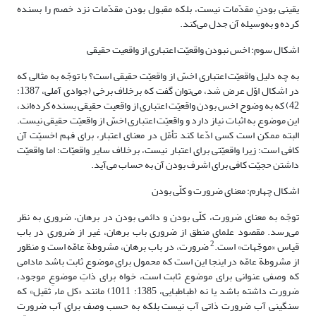
یقینی بودنِ مقدّمات نیست، بلکه مقبول بودن مقدّمات نزد خصم را بسنده
کرده و به‌وسیله آن جدل می‌کند.
اشکال سوم: اخس نبودن واقعیّت اعتباری از واقعیت حقیقی
به چه دلیل واقعیّت اعتباری اخسّ از واقعیّت حقیقی است؟ با توجّه به مثالی که
در اشکال اوّل عرض شد، می‌توان گفت که برخلاف برخی (جوادی آملی، 1387:
42) که به وضوح اخس بودن واقعیّت اعتباری از واقعیت حقیقی بسنده کرده‌اند،
این موضوع به اثبات نیاز دارد و واقعیّت اعتباری اخسّ از واقعیّت حقیقی نیست.
البته ممکن است کسی ادّعا کند تأمّل در معنای اعتبار، برای فهم اخسیّت آن
کافی است؛ زیرا واقعیّتی برای اعتبار نیست، برخلاف سایر واقعیّات؛ اما واقعیّت
داشتن حجیّت کافی برای اشرف بودن آن به حساب می‌آید.
اشکال چهارم: معنای ضرورت و کلّی بودن
توجّه به معنای ضرورت، کلّی بودن و دائمی بودن در برهان، ضروری به نظر
می‌رسد. مقصود علمای منطق از ضروری باب برهان، غیر از ضروری در باب
2
قیاس «موجّهات» است.
ضرورت، در باب برهان، مشروطة عامّه است و منظور
از مشروطة عامّه در اینجا این است که محمول برای موضوع ثابت باشد مادامی
که وصفی عنوانی برای موضوع ثابت است، خواه برای ذاتِ موضوعِ موجود،
ضرورت داشته باشد یا نه (طباطبایی، 1385: 1011) مانند «کل ماء ثقیل» که
سنگینی آب ضرورت ذاتی آب نیست بلکه به حسب وصف برای آب ضرورت