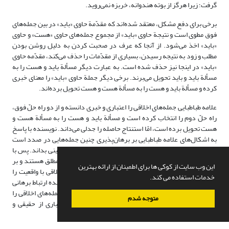
گرفت؛ زیرا هرگز از بوته هندوانه، خربزه نمی‌روید.
برخی برای دفع مشکل، معتقد شده‌اند که مقدّمة حاوی «باید» در بین جمله‌های
فوق مطوی است و نتیجة حاوی «باید» از مجموع جمله‌های حاوی «هست» و حاوی
«باید» اخذ می‌شود. از آنجا که عرف در صحبت کردن به دلیل روشن بودن
مطلب و زود به نتیجه رسیدن، بسیاری از مقدّمات را حذف می‌کند، مقدّمه حاوی
«باید» در اینجا نیز حذف شده است. به عبارت دیگر مسألة باید و هست را به
مسألة باید و باید تحویل می‌برند. برخی دیگر جملة حاوی «باید» را معنای خبری
کرده و مسألة باید و هست را به مسألة هست و هست تحویل برده‌اند.
علامه طباطبایی جمله‌های اخلاقی را اعتباری و خبری دانسته و از دو راه حلّ فوق،
راه حلّ دوم را انتخاب کرده است و مسألة باید و هست را به مسألة هست و
هست تحویل برده است،‌ امّا استنتاج حاصله را جدلی می‌داند. نویسنده با پاسخ
به اشکال‌های علامه طباطبایی بر برهان‌پذیری چنین جمله‌هایی در صدد است
نتیجة جدل اخلاقی را که علامه تغییرناپذیر و ثابت می‌داند، یقینی بداند. پس با
توجّه به بیان علامه طباطبایی جمله‌های اخلاقی تغییرناپذیر و مطلق هستند و بر
این وب سایت از کوکی ها برای اطمینان از ارائه بهترین
پایة واقعیت ثابت استوار شده‌اند. ایشان ارتباط جمله‌های اخلاقی با واقعیت را
خدمات استفاده می کند.
قبول دارد و از نوع جدل قلمداد می‌کند. امّا از دیدگاه نویسنده ارتباط برهانی
میان جمله‌‌های اخلاقی و غیراخلاقی و ارتباط تولیدی داشتن جمله‌های اخلاقی را
متوجه شدم
می‌توان تبیین کرد؛ هرچند تبیین اخس بودن واقعیّت اعتباری از حقیقی و
همچنین معنای ضرورت و کلّی بودن، به تبیین نیاز دارد
.