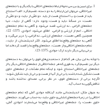
برای تبیین و بررسی نحوة ارتباط جمله‌های اخلاقی با یکدیگر و با جمله‌های
غیراخلاقی، می‌توان این ارتباط را به دو دسته، تقسیم کرد؛ الف) استنتاج
باید از هست و ب) استنتاج هست از باید. دو تلقّی از «باید» و دو تلقّی از
«هست» در مسألة «باید و هست» وجود دارد؛ گاهی از «باید»، تنها
جمله‌های الزامی ـ‌‌‌‌ نه ارزشی‌ـ قصد می‌شود و گاهی به تمام جمله‌های
اخلاقی ـ اعم از ارزشی و الزامی‌ـ ‌ اطلاق می‌شود (جوادی، 1375: 22).
همچنین گاهی «هست»، جمله‌های ارزشی ـ نه الزامی‌ـ را دربر می‌گیرد
و
گاهی به جمله‌های واقع‌نما اطلاق می‌شود. اکثر اندیشمندان، از «باید»،
تمام جمله‌های اخلاقی و از «هست»، جمله‌های واقع‌نما را قصد کرده‌اند اما
برخی بیانی دیگر دارند (رک: جوادی، 1375: 23).
با توجّه به این بیان، هر کدام از دسته‌بندی‌های فوق را می‌توان به دسته‌های
دیگر نیز تقسیم کرد به طوری ‌که هر جمله‌ اخلاقی از جمله‌های اخلاقی دیگر یا از
جمله‌های غیراخلاقی استنتاج شود و اینکه تمام مقدّمات از جمله‌های حاوی
هست تشکیل شده باشند یا برخی از آنها از هست و برخی از باید تشکیل شوند؛
اگرچه برخی از دسته‌های فوق، در نظر برخی، مصداق نداشته باشد و
تناقض‌گویی به حساب آید.
به عنوان مثال، اندیشمندانی مانند آیت‌الله جوادی آملی که تمام جمله‌های
اخلاقی را در زمرة جمله‌های‌ انشایی و حاوی «باید» به حساب می‌آورند، جمله‌های
حاوی «هست» را، جمله‌های غیراخلاقی و واقع‌نما می‌شمارند (جوادی آملی،