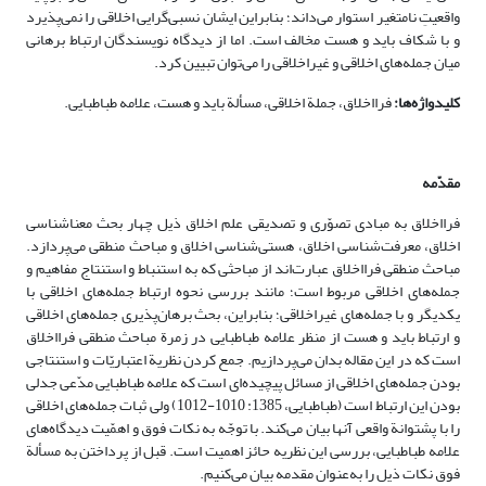
واقعیتِ نامتغیر استوار می‌داند؛ بنابراین ایشان نسبی‌گرایی اخلاقی را نمی‌پذیرد
و با شکاف باید و هست مخالف است. اما از دیدگاه نویسندگان ارتباط برهانی
میان جمله‌‌های اخلاقی و غیراخلاقی را می‌توان تبیین کرد.
کلیدواژه‌ه
ا:
فرااخلاق، جملة اخلاقی، مسألة باید و هست، علامه طباطبایی.
مقدّمه
فرااخلاق به مبادی تصوّری و تصدیقی علم اخلاق ذیل چهار بحث معناشناسی
اخلاق، معرفت‌شناسی اخلاق، هستی‌شناسی اخلاق و مباحث منطقی می‌پردازد.
مباحث منطقی فرااخلاق عبارت‌اند از مباحثی که به استنباط و استنتاج مفاهیم و
جمله‌های اخلاقی مربوط است؛ مانند بررسی نحوه ارتباط جمله‌های اخلاقی با
یکدیگر و با جمله‌های غیراخلاقی؛ بنابراین، بحث ‌برهان‌پذیری جمله‌های اخلاقی
و ارتباط باید و هست از منظر علامه طباطبایی در زمرة مباحث منطقی فرااخلاق
است که در این مقاله بدان می‌پردازیم. جمع کردن نظریة اعتباریّات و استنتاجی
بودن جمله‌های اخلاقی از مسائل پیچیده‌ای است که علامه طباطبایی مدّعی جدلی
بودن این ارتباط است (طباطبایی، 1385: 1010-1012) ولی ثبات جمله‌های اخلاقی
را با پشتوانة واقعی آنها بیان می‌کند. با توجّه به نکات فوق و اهمّیت دیدگاه‌های
علامه طباطبایی، بررسی این نظریه حائز اهمیت است. قبل از پرداختن به مسألة
فوق نکات ذیل را به‌عنوان مقدمه بیان می‌کنیم.