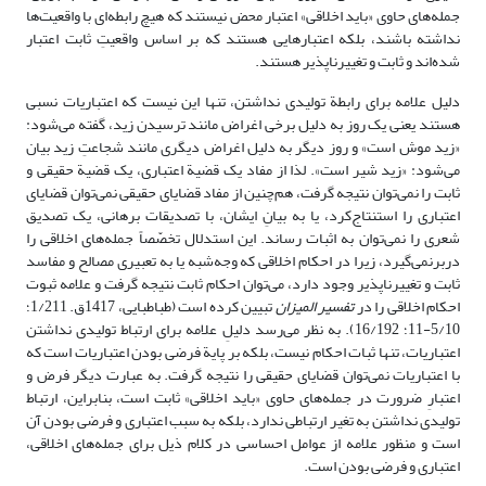
جمله‌های حاوی «باید اخلاقی» اعتبار محض نیستند که هیچ رابطه‌ای با واقعیت‌ها
نداشته باشند، بلکه اعتبارهایی هستند که بر اساس واقعیتِ ثابت اعتبار
شده‌اند و ثابت و تغییرناپذیر هستند.
دلیل علامه برای رابطة تولیدی نداشتن، تنها این نیست که اعتباریات نسبی
هستند یعنی یک‌ روز به دلیل برخی‌ اغراض مانند ترسیدن زید،‌ گفته می‌شود:‌
«زید موش‌ است‌» و روز دیگر به دلیل اغراض‌ دیگری مانند شجاعتِ زید بیان
می‌شود:‌ «زید شیر است». لذا از مفاد یک‌ قضیة‌ اعتباری‌، یک‌ قضیة‌ حقیقی و
ثابت‌ را نمی‌توان‌ نتیجه‌ گرفت‌، هم‌چنین‌ از مفاد قضایای‌ حقیقی‌ نمی‌توان‌ قضایای‌
اعتباری‌ را استنتاج‌کرد، یا به‌ بیانِ‌ ایشان،‌ با‌ تصدیقات‌ برهانی‌، یک‌ تصدیق‌
شعری‌ را نمی‌توان‌ به‌ اثبات‌ رساند. این استدلال تخصّصاً جمله‌های اخلاقی را
دربرنمی‌گیرد، زیرا در احکام اخلاقی که وجه‌شبه یا به تعبیری مصالح و مفاسد
ثابت و تغییرناپذیر وجود دارد، می‌توان احکام ثابت نتیجه گرفت و علامه ثبوت
احکام اخلاقی را در
تفسیر المیزان
تبیین کرده است (طباطبایی، 1417ق. 1/211؛
5/10-11؛ 16/192). به نظر می‌رسد دلیلِ علامه برای ارتباط تولیدی نداشتن
اعتباریات، تنها ثبات احکام نیست، بلکه بر پایة فرضی بودن اعتباریات است که
با اعتباریات نمی‌توان قضایای حقیقی را نتیجه گرفت. به عبارت دیگر فرض و
اعتبارِ ضرورت در جمله‌های حاوی «باید اخلاقی» ثابت است، بنابراین، ارتباط
تولیدی نداشتن به تغیر ارتباطی ندارد، بلکه به سبب اعتباری و فرضی بودن آن
است و منظور علامه از عوامل احساسی در کلام ذیل برای جمله‌های اخلاقی،
اعتباری و فرضی بودن است.