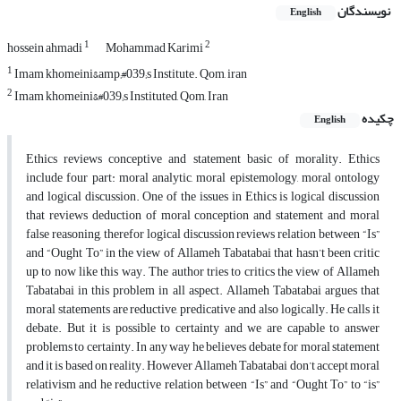
نویسندگان
English
1
2
hossein ahmadi
Mohammad Karimi
1
Imam khomeini&amp;#039;s Institute. Qom, iran
2
Imam khomeini&#039;s Instituted, Qom, Iran
چکیده
English
Ethics reviews conceptive and statement basic of morality. Ethics
include four part: moral analytic, moral epistemology, moral ontology
and logical discussion. One of the issues in Ethics is logical discussion
that reviews deduction of moral conception and statement and moral
false reasoning, therefor logical discussion reviews relation between “Is”
and “Ought To” in the view of Allameh Tabatabai that hasn’t been critic
up to now like this way. The author tries to critics the view of Allameh
Tabatabai in this problem in all aspect. Allameh Tabatabai argues that
moral statements are reductive, predicative and also logically. He calls it
debate. But it is possible to certainty and we are capable to answer
problems to certainty. In any way he believes debate for moral statement
and it is based on reality. However Allameh Tabatabai don’t accept moral
relativism and he reductive relation between “Is” and “Ought To” to “is”