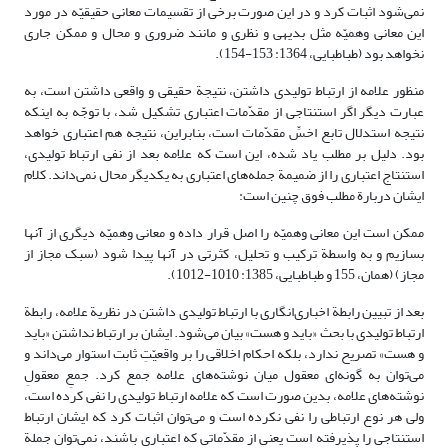
نمی‌شود اثبات کرد و در این صورت برخی از تقسیمات معانی حقیقیّه در مورد
این معانی وهمیّه مثل بدیهی و نظری و مانند ضروری و محال و ممکن جاری
نخواهد بود (طباطبایی، 1364: 153-154).
منظور علامه از ارتباط تولیدی داشتن، نتیجة حقیقی و واقعی داشتن است، به
عبارت دیگر اگر استنتاجی از مقدّمات اعتباری تشکیل شد، با توجّه به اینکه
نتیجه استدلال تابع اخسِّ مقدّمات است، بنابراین، نتیجه هم اعتباری خواهد
بود. دلیل بر مطلب یاد شده، این است که علامه بعد از نفی ارتباط تولیدی،
استنتاج اعتباری را از ضمیمة جمله‌های اعتباری به یکدیگر محال نمی‌داند. کلام
ایشان دربارة مطلب فوق چنین است:
ممکن است این معانی وهمیّه را اصل قرار داده و معانی وهمیّه دیگری از آنها
بسازیم و به واسطة ترکیب و تحلیل، کثرتی در آنها پیدا شود (سبک مجاز از
مجاز) (همان، 155 و طباطبایی، 1385: 1010-1012).
بعد از تبیین رابطة اخباری‌انگاری با ارتباط تولیدی داشتن در نظریة علامه، رابطة
ارتباط تولیدی با بحث «باید و هست» بیان می‌شود. ایشان بر ارتباط نداشتن «باید
و هست» تصریح ندارد، بلکه احکام اخلاقی را بر واقعیّتِ ثابت استوار می‌داند و
می‌توان به گونه‌ای معقول میان نوشته‌های علامه جمع کرد. جمعِ معقولِ
نوشته‌های علامه، بدین صورت است که علامه ارتباط تولیدی را نفی کرده است،
ولی هر نوع ارتباطی را نفی نکرده است و می‌توان اثبات کرد که ایشان ارتباط
استنتاجی را پذیرفته است یعنی از مقدّماتی که اعتباری باشند، نمی‌توان جملة