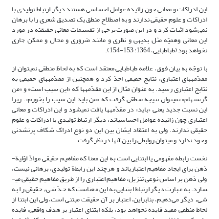
این ادراکات و معانی چون زائیده عوامل احساسی هستند دیگر ارتباط تولیدی با
ادراکات و علوم حقیقی ندارند و به اصطلاح منطق یک تصدیق شعری را با برهان
نمی‌شود اثبات کرد و در این صورت برخی از تقسیمات معانی حقیقیّه در مورد
این معانی وهمیّه مثل بدیهی و نظری و مانند ضروری و محال و ممکن جاری
نخواهد بود (طباطبایی، 1364: 153-154).
با توجّه به بیان فوق، علامه طباطبایی معتقد است که به لحاظ منطقی نمی­توان از
مقدّمه­های اعتباری، نتایج حقیقی اخذ کرد و همچنین از مقدّمه­های حقیقی به
نتایج اعتباری رسید. به عنوان مثال از این مقدّمه­ها که «این سیب است» و «من
گرسنه­ام» نمی­توان نتیجة منطقی گرفت که «من باید این سیب را بخورم». زیرا
این نسبت جدید یعنی «باید» در مقدّمه­ها یافت نمی­شود و این ادراکات و معانی
اعتباری چون زائیده­ عوامل احساسی­اند، دیگر ارتباط تولیدی با ادراکات و علوم
حقیقی ندارند. ولی به اعتقاد ایشان بین این دو نوع ادراک شکاف پرنشدنی
وجود ندارد و می­توان روابطی را بین آنها در نظر گرفت.
نخست رابطه­ مفهومی یا ابتنایی است به این معنا که مفاهیم حقیقی موادّ اوّلیة­
ذهن برای ایجاد مفاهیم اعتباری­اند و هرچند این رابطة­ تولیدی، برهانی نیست،
ولی ذهن بر اساس نوعی تنزیل، مفاهیم اعتباری را از طریق مفاهیم حقیقی می­
سازد. به عبارت دیگر ارتباط ابتنایی به این معناست که حدّ شیء حقیقی را به
شیء دیگر می‌دهیم، بنابراین، اعتبار بر آن حقیقت مبتنی است، ولی این ابتنا از
لحاظ منطقی مفید فایده نخواهد بود، بلکه ابتنای اعتبار بر هدف واقعی، فایده