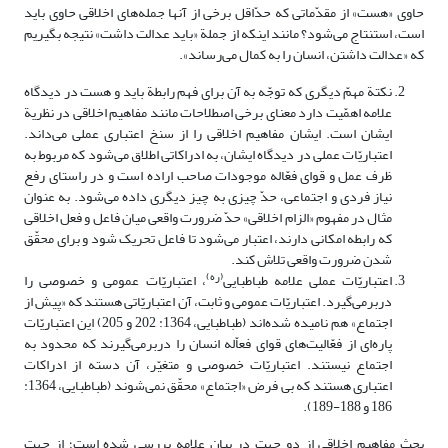
حاوی «هست» از مقدّماتی که حدّاقل برخی از آنها جمله‌های اخلاقی حاوی باید
است، استنتاج می‌شود؟ مانند اینکه از جملة «باید عدالت داشت» نتیجه بگیریم
که «عدالت داشتن، انسان را به کمال می‌رساند».
نکتة مهمّ دیگری که توجّه به آن برای فهم رابطة باید و هست در دیدگاه
علامه اهمّیت دارد معنای برخی اصطلاحات مانند مفاهیم اخلاقی در نظریة
ایشان است. ایشان مفاهیم اخلاقی را از سنخ اعتباری عملی می‌داند.
اعتباریّات عملی در دیدگاه ایشان، به ادراکاتی اطلاق می‌شود که مربوط به
ظرف عمل و قوای فعّاله موجودات صاحب اراده است و در راستای‏ رفع
نیاز فردی و اجتماعی، حدّ چیزی به چیز دیگری داده می‌شود. به عنوان
مثال در مفهوم «الزام اخلاقی» حدّ ضرورت واقعی میان فاعل و فعل اخلاقی
‌که رابطه امکانی دارند، اعتبار می‌شود تا فاعل تحریک شود و برای محقّق
شدن ضرورت واقعی تلاش کند.
(ره)
اعتباریّات عملی علامه طباطبایی
، اعتباریّات عمومی و خصوصی را
دربرمی‌گیرد. اعتباریّات عمومی و ثابت، آن اعتباریّاتی هستند که «پیش از
اجتماع» هم نامیده شده‌اند (طباطبایی، 1364: 202 و 205) این اعتباریّات
پاره‌ای از فعّالیت‌های قوای فعاّله انسان را دربرمی‌گیرند که محدود به
اجتماع نیستند. اعتباریّات خصوصی و متغیّر، آن دسته از ادراکات
اعتباری هستند که بی فرض «اجتماع» محقّق نمی‌شوند (طباطبایی، 1364:
186 و 188-189).
بحث مفاهیم اخلاقی از دو جهت در بیان علامه بررسی شده است؛ از جهت