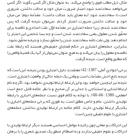
مثال ذیل مطلب فوق را واضح می‌کند. به عنوان مثال اگر کسی بگوید: اگر کسی
می‌خواهد سعادتمند شود اعتبار ضرورت میان خود و عدالت داشتن، ضروری
است تا سعادتمند شود (به معنای باید عدالت داشت). مقدّمة دوم: من میان
خود و عدالت داشتن ضرورت اعتبار کردم. نمی‌توان نتیجه گرفت که پس
سعادتمند شدم، زیرا جمله اعتباری در مقدّمه اوّل علت اعدادی و ناقصه برای
محقَّق شدن معلول یعنی سعادتمند شدن است و چه بسا شخصی این اعتبار را
انجام دهد، ولی علت تامّه سعادتمند شدن را محقَّق نسازد و نتیجه محقَّق نشود.
بنابراین، جمله‌های اعتباری در حکم قضایای حقیقیه‌ای هستند که رابطة علت
ناقصه و معلول را بیان می‌کند و به هیچ عنوان نمی‌توان از آنها یک قضیة واقعی را
که مطابق واقع است، نتیجه گرفت.
برخی (جوادی آملی، 1387: 42) معتقدند دلیل اعتباری بودنِ نتیجه، این است که
نتیجه تابع اخسّ مقدّمات است و وقتی یک جمله حاکی از واقعیّت اعتباری است،
نتیجه نیز اینچنین خواهد بود و این ارتباط، ارتباط تولیدی نخواهد بود، اگرچه نامِ
ارتباط ابتنایی و استنتاجی یا جدلی بر آن صحیح و با نظر علامه قابل جمع است
(معلمی، 1380: 66-68). با توجّه به کلام فوق نسبت جمله‌های اخباری با رابطة
تولیدی داشتن، عام و خاص مطلق است، به طوری که برخی جمله‌های اخباری با
یکدیگر ارتباط تولیدی دارند. کلام علامه در ارتباط تولیدی نداشتن جمله‌های
اعتباری با علوم حقیقی چنین است:
این ادراکات و معانی چون زائیده عوامل احساسی هستند دیگر ارتباط تولیدی با
ادراکات و علوم حقیقی ندارند و به اصطلاح منطق یک تصدیق شعری را با برهان