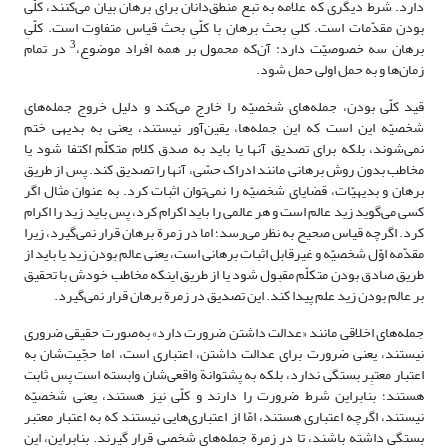
دارد. شرط دیگری که علامه به تبع منطق‌دانان برای برهان بیان می‌کنند، کلّی
بودن مقدّمات است. کلیِ بحث برهان با کلّیِ بحث قیاس متفاوت است. کلّیِ
3
برهان سه خصوصیّت دارد: آن‌که محمول بر همه افراد موضوع،
در تمام
زمان‌ها و به حمل اولی حمل شود.
قید کلّی بودن، جمله‌های شخصیّه را خارج می‌کند و دلیل خروج جمله‌های
شخصیّه این است که این جمله‌ها، یقین‌آور نیستند، یعنی به بدیهی ختم
نمی‌شوند، بلکه برای تصدیق آنها یا باید به صدق کلام متکلّم اکتفا شود یا
مخاطب بدون روش برهانی مانند ادراک حسّی، آنها را تصدیق کند. پس از طریق
برهان و بدیهیّات، قضایای شخصیّه را نمی‌توان اثبات کرد. به عنوان مثال اگر
کسی می‌گوید زید عالم است و هر عالمی را باید اکرام کرد، پس باید زید را اکرام
کرد. اگرچه قیاس صحیح به نظر می‌رسد؛ اما در زمرة برهان قرار نمی‌گیرد، زیرا
مقدّمه اوّل شخصیّه و غیرقابل اثبات برهانی است، یعنی عالم بودن زید یا باید از
طریق صادق بودن متکلّم مقبول شود یا از طریق اینکه مخاطب خودش با تحقیق
بر عالم بودن زید علم پیدا کند. این تصدیق در زمرة برهان قرار نمی‌گیرد.
جمله‌های اخلاقی مانند «عدالت داشتن ضرورت دارد» به‌صورت حقیقی ضروری
نیستند، یعنی ضرورت برای عدالت داشتن، اعتباری است، اما حجّیت‌شان به
اعتبار معتبِر بستگی ندارد، بلکه به پشتوانة واقعی‌شان وابسته است پس ثابت
هستند؛ بنابراین شرط ضرورت را دارند و کلّی نیز هستند، یعنی شخصیّه
نیستند، اگرچه اعتباری هستند، امّا از اعتباری‌هایی نیستند که به اعتبار معتبر
بستگی داشته باشند، تا در زمرة جمله‌های شخصی قرار گیرند. بنابراین، این