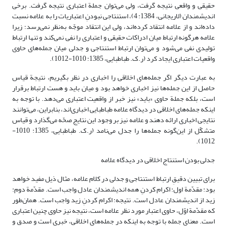
حقیقی و واقعی نتیجه گرفت، ولی می‌توان جملة اعتباری نتیجه گرفت. برخی
اندیشمندان (لاریجانی، 1384: 4)، استنتاجی نبودنِ اعتباریات را به علامه نسبت
داده‌اند و از علامه انتقاد کرده‌اند، ولی این انتقاد موجّه به‌نظر نمی‌رسد؛ زیرا
علامه هرگونه‌ ارتباط میان‌ ادراکات‌ حقیقی‌ و اعتباری‌ را نفی نمی‌کند و تنها ارتباط
تولیدی نفی می‌شود و می‌توان ارتباط استنتاجی و جدلی میان جمله‌های حاوی
واقعیات اعتباری ایجاد کرد (ر.ک. طباطبایی، 1385: 1010-1012).
به عبارت دیگر اگر جمله‌های اخلاقی را اخباری در نظر بگیریم، نتیجة قیاس
حاصل از این جمله‌ها نیز اخباری خواهد بود و میان باید و هست ارتباط برقرار
است، بلکه جملة حاوی «باید» نیز خبر از واقعیت اعتباری می‌دهد. با توجه به
اینکه جمله‌های اخلاقی در دیدگاه علامه طباطبایی اخباری‌اند، بنابراین، می‌توانند
نتایجی اخباری ارائه دهند و علامه نیز بر وجود این نتایج صحّه می‌گذارد و قیاس
متشکّل از این‌گونه جمله‌ها را جدل می‌نامد (ر.ک. طباطبایی، 1385: 1010-
1012).
جدلی بودن استنتاج اخلاقی در دیدگاه علامه
برای تبیین دقیقِ ارتباط استنتاجی و جدلی در کلام علامه، مثال ذیل مفید خواهد
بود: مقدّمة اول: اکرام کردنِ همه اندیشمندان عادل واجب است. مقدّمة دوم:
زید از اندیشمندان عادل است. نتیجه: اکرام کردنِ زید واجب است. همان‌طور
که مقدّمة اوّل، حاوی اعتبار مورد نظر علامه است، نتیجه نیز حاوی چنین اعتباری
است. معنای جمله با توجه به اینکه در جمله‌های اخلاقی، خبری است و صدق و