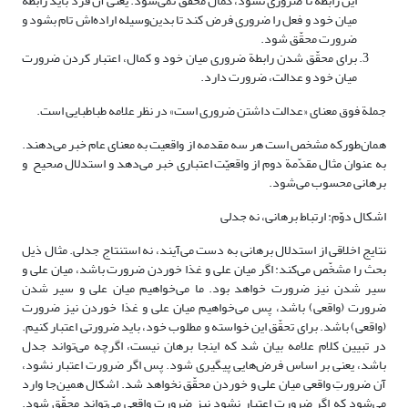
این رابطه تا ضروری نشود، کمال محقّق نمی‌شود. یعنی آن فرد باید رابطة
میان خود و فعل را ضروری فرض کند تا بدین‌وسیله اراده‌اش تام بشود و
ضرورت محقّق شود.
برای محقّق شدن رابطة ضروری میان خود و کمال، اعتبار کردن ضرورت
میان خود و عدالت، ضرورت دارد.
جملة فوق معنای «عدالت داشتن ضروری است» در نظر علامه طباطبایی است.
همان‌طورکه مشخص است هر سه مقدمه از واقعیت به معنای عام خبر می‌دهند.
به عنوان مثال مقدّمة دوم از واقعیّت اعتباری خبر می‌دهد و استدلال صحیح و
برهانی محسوب می‌شود.
اشکال دوّم: ارتباط برهانی، نه جدلی
نتایج اخلاقی از استدلال برهانی به دست می‌آیند، نه استنتاج جدلی. مثال ذیل
بحث را مشخّص می‌کند: اگر میان علی و غذا خوردن ضرورت باشد، میان علی و
سیر شدن نیز ضرورت خواهد بود. ما می‌خواهیم میان علی و سیر شدن
ضرورت (واقعی) باشد، پس می‌خواهیم میان علی و غذا خوردن نیز ضرورت
(واقعی) باشد. برای تحقّق این خواسته و مطلوب خود، باید ضرورتی اعتبار کنیم.
در تبیین کلام علامه بیان شد که اینجا برهان نیست، اگرچه می‌تواند جدل
باشد، یعنی بر اساس فرض‌هایی پیگیری شود. پس اگر ضرورت اعتبار نشود،
آن ضرورتِ واقعی میان علی و خوردن محقّق نخواهد شد. اشکال همین‌جا وارد
می‌شود که اگر ضرورت اعتبار نشود نیز ضرورت واقعی می‌تواند محقّق شود.