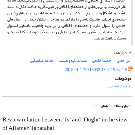
اخلاقی را اعتباری، اخباری و استنتاج‌پذیر و آن استنتاج را جدل می‌داند. اما به
نظر می‌رسد بیانی برهانی از جمله‌های اخلاقی بر طبق نظریه علامه امکان داشته
باشد و اشکال‌های طرح شده در بیان علامه طباطبایی بر برهان‌پذیری
جمله‌های اخلاقی قابلیت پاسخ را دارند. به هر حال ایشان جدل در جمله‌های
اخلاقی را قبول دارد و جمله‌های اخلاقی را بر پایه واقعیتِ نامتغیر استوار
می‌داند؛ بنابراین ایشان نسبی‌گرایی اخلاقی را نمی‌پذیرد و با شکاف باید و
هست مخالفت می‌کند.
کلیدواژه‌ها
فرااخلاق
جمله اخلاقی
مسأله بایدو هست
علامه طباطبایی
20.1001.1.22518932.1397.15.34.1.5
موضوعات
حکمت اسلامی
عنوان مقاله
English
Review relation between “Is” and “Ought” in the view
of Allameh Tabatabai