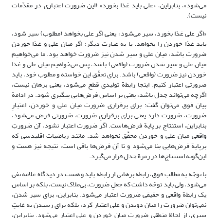
می‌شود»، بنابراین، «علی باید غذا بخورد» (این ضرورت اعتباری در مقدّمات
نیست).
«اگر علی غذا بخورد، سیر می‌شود» یعنی اگر علی بخواهد (مطلوب) سیر شود،
باید غذا خوردن را بخواهد. یا به عبارت دیگر: اگر میان علی و غذا خوردن
ضرورت باشد، میان علی و سیر شدن نیز ضرورت خواهد بود. ما می‌خواهیم
میان علی و سیر شدن ضرورت (واقعی) باشد، پس می‌خواهیم میان علی و غذا
خوردن نیز ضرورت (واقعی) باشد. برای تحقّق این خواسته و مطلوب خود، باید
ضرورتی اعتبار کنیم. اینجا رابطة تولیدی قطع می‌شود، یعنی برهان نیست،
اگرچه می‌تواند جدل باشد، یعنی بر اساس فرض‌هایی پیگیری شود. در ادامة
بیان فوق می‌توان گفت: برای برقراری ضرورت میان علی و خوردن، اعتبارِ
ضرورت، ضرورت دارد یعنی برای برقراریِ ضرورت، ضرورتی فرض می‌شود،
بنابراین، استنتاج بر پایة فرض‌هاست. اگر ضرورت اعتبار نشود، آن ضرورتِ
واقعی میان علی و خوردن محقَّق نخواهد شد. مانند ریاضیات اقلیدسی که
برپایة فرض‌هایی بنا می‌شود و تا آن فرض‌ها باقی است، نتیجه نیز هست و
این‌گونه استنتاج‌ها در زمرة جدل قرار می‌گیرد.
با توجّه به مطالب فوق، رابطة برهانی از رابطة باید و هست در دیدگاه علامه نفی
می‌شود، ولی باید توجّه داشت که جعلِ ضرورت، بی‌ملاک نیست، بلکه بر اساس
یک رابطة واقعی و حقیقی ضرورت اعتبار می‌شود. بنابراین، برای سیر شدن،
نمی‌توان ضرورت را میان دویدن و علی اعتبار کرد، بلکه برای رسیدن به غایتِ
سیری، از لحاظ منطقی ضرورت میان خوردن و علی اعتبار می‌شود. بنابراین،