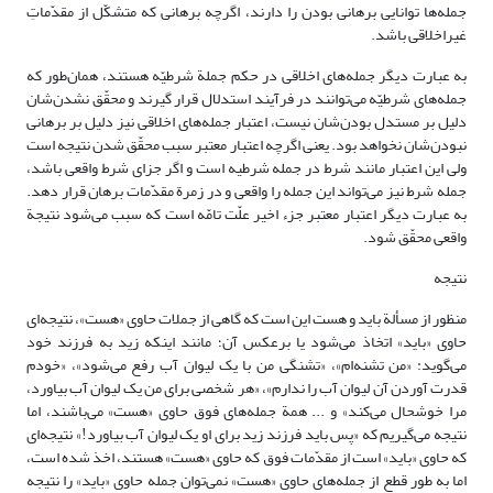
جمله‌ها توانایی برهانی بودن را دارند، اگرچه برهانی که متشکّل از مقدّماتِ
غیراخلاقی باشد.
به عبارت دیگر جمله‌های اخلاقی در حکم جملة شرطیّه هستند، همان‌طور که
جمله‌های شرطیّه می‌توانند در فرآیند استدلال قرار گیرند و محقّق نشدن‌شان
دلیل بر مستدل بودن‌شان نیست، اعتبار جمله‌های اخلاقی نیز دلیل بر برهانی
نبودن‌شان نخواهد بود. یعنی اگرچه اعتبار معتبر سبب محقّق شدن نتیجه است
ولی این اعتبار مانند شرط در جمله شرطیه است و اگر جزای شرط واقعی باشد،
جمله شرط نیز می‌تواند این جمله را واقعی و در زمرة مقدّمات برهان قرار دهد.
به عبارت دیگر اعتبار معتبر جزء اخیر علّت تامّه است که سبب می‌شود نتیجة
واقعی محقّق شود.
نتیجه‌
منظور از مسألة باید و هست این است که گاهی از جملات حاوی «هست»، نتیجه‌ای
حاوی «باید» اتخاذ می‌شود یا برعکس آن؛ مانند اینکه زید به فرزند خود
می‌گوید: «من تشنه‌ام»، «تشنگی من با یک لیوان آب رفع می‌شود»، «خودم
قدرت آوردن آن لیوان آب را ندارم»، «هر شخصی برای من یک لیوان آب بیاورد،
مرا خوشحال می‌کند» و ... همة جمله‌های فوق حاوی «هست» می‌باشند، اما
نتیجه می‌گیریم که «پس باید فرزند زید برای او یک لیوان آب بیاورد!» نتیجه‌ای
که حاوی «باید» است از مقدّمات فوق که حاوی «هست» هستند، اخذ شده است،
اما به طور قطع از جمله‌های حاوی «هست» نمی‌توان جمله حاوی «باید» را نتیجه