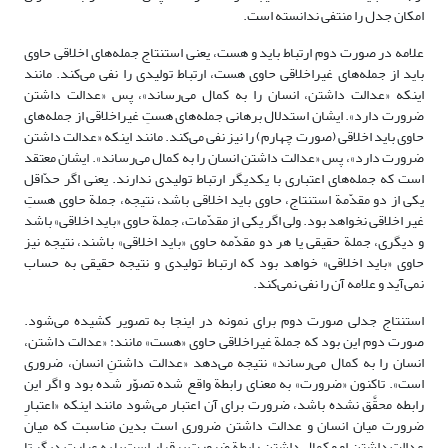
امکان جدل را منتفی ندانسته است.
علامه در صورت دوم ارتباط باید و هست، یعنی استنتاج جمله‌های اخلاقی حاوی
باید از جمله‌های غیراخلاقی حاوی هست، ارتباط تولیدی را نفی می‌کند. مانند
اینکه «عدالت داشتن، انسان را به کمال می‌رساند»، پس «عدالت داشتن
ضرورت دارد». ایشان استدلال برهانی جمله‌های هستِ غیراخلاقی از جمله‌های
حاوی باید اخلاقی (صورت چهارم) را نیز نفی می‌کند. مانند اینکه «عدالت داشتن
ضرورت دارد»، پس «عدالت داشتن انسان را به کمال می‌رساند». ایشان معتقد
است که جمله‌های اعتباری با یکدیگر ارتباط تولیدی ندارند. یعنی اگر حدّاقل
یکی از دو مقدّمة استنتاج، حاوی باید اخلاقی باشد، نتیجه، جملة حاوی هستِ
غیر اخلاقی نخواهد بود. ولی اگر یکی از مقدّمات، جملة حاوی «باید اخلاقی» باشد
و دیگری، جملة حقیقی یا هر دو مقدّمه حاوی «باید اخلاقی» باشند، نتیجه نیز
حاوی «باید اخلاقی» خواهد بود که ارتباط تولیدی و نتیجه حقیقی به حساب
نمی‌آید و علامه آن را نفی نمی‌کند.
استنتاج جدلی صورت دوم برای نمونه در اینجا به تصویر کشیده می‌شود.
صورت دوم این بود که جملة غیراخلاقی حاوی «هست» مانند: «عدالت داشتن،
انسان را به کمال می‌رساند» نتیجه می‌دهد «عدالت داشتنِ انسان، ضروری
است». تاکنون «ضرورت» به معنای رابطة واقع شده تصوّر شده بود و اگر این
رابطه محقَّق نشده باشد، ضرورت برای آن اعتبار می‌شود مانند اینکه «اعتبارِ
ضرورت میان انسان و عدالت داشتن ضروری است بدین مناسبت که میان
عدالت داشتن او و کمال داشتن رابطة ضرورت برقرار است یا به عبارت دیگر تا