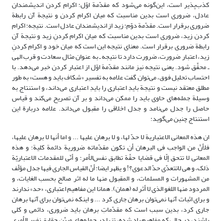
کذب‌پذیر است، این‌گونه می‌‌شود که مقدّمة اوّل: اکرام کردن اندیشمندان
عادل، ضروری است بدین مناسبت که میان اکرام کردن و نتیجة آن رابطة
ضروری برقرار است. مقدّمة دوّم: زید از اندیشمندان عادل است. نتیجه: اکرام
کردن زید، ضروری است بدین مناسبت که میان اکرام کردنِ زید و نتیجة آن
رابطة ضروری برقرار است. معنای نتیجه این است که میان خود و اکرام کردنِ
زید، اعتبار ضرورت، ضرورت دارد تا نتیجه ـ به عنوان مثال سعادت و قرب الهی
ـ محقَّق شود. یعنی نتیجه نیز مانند مقدّمة اوّل از اعتبار کردن خبر می‌دهد. با
احتساب تحلیل فوق، می‌توان گفت علامه به تفسیر «شکاف باید و هست» به طور
مطلق معتقد نیست و نتیجة بایدِ اعتباری را بایدِ اعتباری می‌داند، و استنتاج به
وسیلة جمله‌های حاوی باید را ممکن می‌داند و بر آن تصریح می‌کند و قیاس
حاصل را جدل می‌نامد و جدل اخلاقی را مقبول می‌داند. علامه دربارة این
استنتاج چنین می‌گوید:
ان هذه المعانی الاعتباریة لا حدّ لها، و لا برهان علیها ... و اما أنها لا برهان علیها،
فلأنّ من الواجب فی البرهان أن تکون مقدّماته ضروریة دائمة کلیة؛ و هذه
المعانی لا تتحق إلّا فی قضایا حقّة تطابق نفس‌الأمر؛ و أنّی للمقدمات الاعتباریّة
ذلک، و هی لاتتعدّی حدّ الدعوی؟! و یظهر ایضا: أنّ القیاس الجاری فیها جدل مؤلّف
من المشهورات و المسلمات، و المقبول منها ما له اثر صالح بحسب الغایات، و
المردود منها اللغو الذی لا أثر له (همان). همانا این مفاهیم اعتباری، «حد» ندارند
و برای اثبات آنها نمی‌توان برهان جاری کرد ... و اینکه نمی‌توان برای آنها برهان
جاری کرد، بدین سبب است که مقدّماتِ برهان باید ضروری، دائمی و کلی
باشند، در حالی که مفاهیم یاد شده، تنها در جمله‌های مبیِّن حقایق نفس‌الأمری