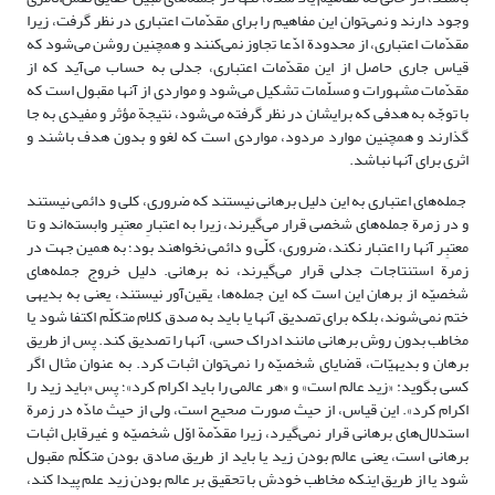
وجود دارند و نمی‌توان این مفاهیم را برای مقدّمات اعتباری در نظر گرفت، زیرا
مقدّمات اعتباری، از محدودة ادّعا تجاوز نمی‌کنند و همچنین روشن می‌شود که
قیاس جاری حاصل از این مقدّمات اعتباری، جدلی به حساب می‌آید که از
مقدّمات مشهورات و مسلّمات تشکیل می‌شود و مواردی از آنها مقبول است که
با توجّه به هدفی که برایشان در نظر گرفته می‌شود، نتیجة مؤثر و مفیدی به جا
گذارند و همچنین موارد مردود، مواردی است که لغو و بدون هدف باشند و
اثری برای آنها نباشد.
جمله‌های اعتباری به این دلیل برهانی نیستند که ضروری، کلی و دائمی نیستند
و در زمرة جمله‌های شخصی قرار می‌گیرند، زیرا به اعتبارِ معتبِر وابسته‌اند و تا
معتبِر آنها را اعتبار نکند، ضروری، کلّی و دائمی نخواهند بود؛ به همین جهت در
زمرة استنتاجات جدلی قرار می‌گیرند، نه برهانی. دلیل خروج جمله‌های
شخصیّه از برهان این است که این جمله‌ها، یقین‌آور نیستند، یعنی به بدیهی
ختم نمی‌شوند، بلکه برای تصدیق آنها یا باید به صدق کلام متکلّم اکتفا شود یا
مخاطب بدون روش برهانی مانند ادراک حسی، آنها را تصدیق کند. پس از طریق
برهان و بدیهیّات، قضایای شخصیّه را نمی‌توان اثبات کرد. به عنوان مثال اگر
کسی بگوید: «زید عالم است» و «هر عالمی را باید اکرام کرد»؛ پس «باید زید را
اکرام کرد». این قیاس، از حیث صورت صحیح است، ولی از حیث مادّه در زمرة
استدلال‌های برهانی قرار نمی‌گیرد، زیرا مقدّمة اوّل شخصیّه و غیرقابل اثبات
برهانی است، یعنی عالم بودن زید یا باید از طریق صادق بودن متکلّم مقبول
شود یا از طریق اینکه مخاطب خودش با تحقیق بر عالم بودن زید علم پیدا کند،