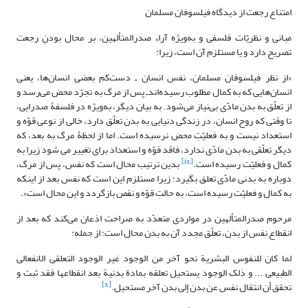
امتناع رجعت از دیدگاه فیلسوفان مسلمان
مبانی و نظریّات فلسفی و به‌ویژه آراء صدرالمتألهین، بر محال بودنِ رجعت
تصریح دارد و یا مستلزم آن است، زیرا:
«از نظر فیلسوفان مسلمان، نفس انسان ـ دست‌کم بعضی انسان‌ها، یعنی
انسان‌هایی که به کمال مطلوب رسیده‌اند‌ـ پس از مرگ به تجرّد محض می‌رسد و
از تعلّق به بدن مادّی بی‌نیاز می‌شود. به بیان دیگر، به‌ویژه در فلسفۀ صدرایی،
تا وقتی که روح انسان، در زندگی دنیایی به بدن تعلّق دارد، خالی از نوعی قوّه و
استعداد نیست و به فعلیّتِ محض نرسیده است. اما از لحظۀ مرگ به بعد، که
دیگر تعلّقی به بدن مادّی ندارد، فاقد قوّه و استعداد برای تغییر می شود زیرا به
[ix]
کمال و فعلیّت ‌رسیده است.
بدین ترتیب محال است که نفس، پس از مرگ،
دوباره به بدنی مادّی تعلق بگیرد؛ زیرا مستلزم این است که نفس بعد از اینکه
به کمال و فعلیّت رسیده است، به حالتِ قوّه و نقص بازگردد و این محال است».
مرحوم صدرالمتألهین در مواردی متعدّد به صراحت اذعان می‌کند که بعد از
انقطاع نفس از بدن، تعلّق مجدد آن به بدن محال است؛ از جمله:
لما کان للنفوس البشریة نحو آخر من الوجود غیر الوجود التعلقی الانفعالی
الطبیعی ... و ذلک الوجود یستحیل تعلقه بمادة بدنیة بعد انقطاعها فقد ثبت و
[x]
تحقق أن انتقال نفس عن بدن إلى بدن آخر مستحیل‏.