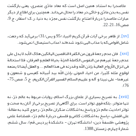
ملاصدرا به استناد همین اصل است که معاد مادّیِ عنصری، یعنی بازگشت
نفس به بدن مادّی و خاکی در معاد را محال می‌داند. همچنین برای اطلاع از دیگر
عبارات ملاصدرا دربارۀ امتناع بازگشت نفس مجرّد به دنیا، ر.ک:
اسفار
، ج 9،
صص 16، 21، 22.
[xv]
. از ظاهر برخی آیات قرآن کریم (انبیاء/95 و یس/31) برمی‌آید که رجعت،
شامل اقوامی که با عذاب الهی نابود شده‌اند (عذاب استیصال) نمی‌شود.
[xvi]
. فان عدم رجعة قرون من الکفرة الناقصین الهالکین هلاک الأبد لا یدل على
عدم رجعة غیرهم من النفوس الکاملة الحیّة بحیاة العلم و العرفان، فلا استحالة
فی انزال الأرواح العالیة بإذن اللّه و قدرته فی هذا العالم ... و العقل أیضا لا یمنعه
لوقوع مثله کثیرا، من احیاء الموتى بإذن اللّه بید أنبیائه کعیسى و شمعون و
غیرهما- على نبینا و آله و علیهم السلام (
تفسیر القرآن الکریم
، ج 5، صص 75-
76).
[xvii]
. به تصریح بسیاری از علمای بزرگ اسلام، روایات مربوط به عالم ذرّ، نه
تنها متواتر، بلکه فوق تواتر است. برای آگاهی از تصریح برخی از آنان به صحت و
تواتر احادیث عالم ذرّ و پاسخ به اشکالات منکران عالَم ذرّ، رجوع کنید به مقالۀ:
علی افضلی، «پاسخ به اشکالات کلامی و فلسفی دربارۀ عالم ذرّ»، فصلنامۀ علمی
پژوهشیِ «فلسفۀ دین» (دانشگاه تهران - دانشکدۀ پردیس قم)، سال ششم،
شمارۀ چهارم، زمستان 1388.