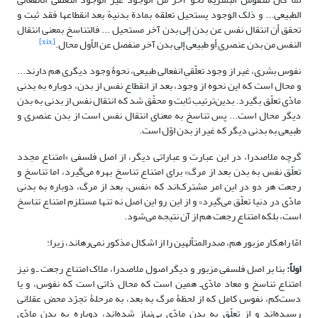
الطبیعی... و ذلک الوجود یستحیل تعلقه بمادة بدنیة بعد انقطاعها فقد ثبت و
تحقق أن انتقال نفس عن بدن إلى بدن آخر مستحیل ... فالتناسخ بمعنی انتقال
[xix]
النفس من بدن عنصری أو طبیعی إلى بدن آخر منفصل عن الأول محال‏.
نفوس بشری، غیر از وجود تعلّقیِ انفعالی طبیعی، نحوۀ وجود دیگری هم دارند...
و محال است که این نحوه از وجود، بعد از انقطاع نفس از بدن، دوباره به بدنی
مادّی تعلّق بگیرد. بدین‌ترتیب ثابت و محقّق شد که انتقال نفس از بدنی به بدن
دیگر محال است... پس تناسخ به معنای انتقال نفس است از بدن عنصری و
طبیعی به بدنی دیگر که غیر از بدن اوّل است.
گرچه ملاصدرا، در این عبارت و عباراتی دیگر، از اصل فلسفی «امتناع مجدد
تعلّق نفس به بدن بعد از مرگ» برای امتناع تناسخ بهره می‌گیرد، اما تناسخ و
رجعت هر دو در این امر مشترک‌اند که «نفس، بعد از مرگ، دوباره به بدنی
مادّی در دنیا تعلّق می‌گیرد» و از این رو این اصل نه تنها مستلزم امتناع تناسخ
است، بلکه امتناع رجعت هم از آن نتیجه می‌شود.
امّا راهکار مزبور هم، صدرالمتألهین را از اشکال مذکور نمی‌رهاند، زیرا:
اولاً:
بنا بر اصل فلسفیِ مزبور و دیگر اصول ملاصدرا، ملاک امتناع رجعت ـ و نیز
امتناع تناسخ و معاد مادّی‌ـ همین است که محال ذاتی است که نفوس، و یا
دست‌کم، نفوس کامل که از لحظۀ مرگ به بعد، به مرحلۀ تجرّد محض عقلانی
رسیده‌اند و از تعلّق به بدن مادّی بی‌نیاز شده‌اند، دوباره به بدن مادّی