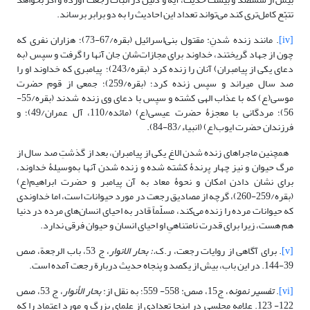
تتبّع کامل‌تری کند می‌تواند تعداد این احادیث را به دو برابر برساند.
[iv]
. مانند زنده شدنِ: مقتول بنی‌اسرائیل (بقره/67-73)؛ هزاران نفری که
چون از جهاد گریختند، خداوند برای مجازات‌شان جان آنها را گرفت و سپس (به
دعای یکی از پیامبران) آنان را زنده کرد (بقره/243)؛ پیامبری که خداوند او را
صد سال میراند و سپس زنده کرد؛ (بقره/259)؛ جمعی از قوم حضرت
موسی(ع) که با عذاب الهی کشته و سپس با دعای وی زنده شدند (بقره/55-
56)؛ مردگانی با معجزۀ حضرت عیسی(ع) (مائده/110، آل عمران/49)؛ و
فرزندان حضرت ایوب(ع) (انبیاء/83-84).
همچنین ماجراهای زنده شدن الاغ یکی از پیامبران، بعد از گذشتِ صد سال از
مرگ حیوان و نیز چهار پرندۀ کشته شده و زنده شدن آنها به‌وسیلۀ خداوند،
برای نشان دادن امکان و نحوۀ معاد به آن پیامبر و حضرت ابراهیم(ع)
(بقره/259-260)، گرچه از مصادیق رجعت در مورد حیوانات است، اما خداوندی
که حیوانات مرده را زنده می‌کند، مسلّماً قادر به احیای انسان‌های مرده در دنیا
هم هست، زیرا برای قدرت نامتناهیِ او احیای انسان و حیوان فرقی ندارد.
[v]
. برای آگاهی از روایات رجعت، ر.ک
.: بحار الانوار
، ج 53، باب الرجعة، صص
39-144. در این باب، بیش از یکصد و پنجاه حدیث دربارة رجعت آمده است.
[vi]
.
تفسیر نمونه
، ج‏15، صص: 558- 559؛ به نقل از:
بحار الأنوار
، ج 53، صص
122- 123. علامه مجلسی در اینجا تعدادی از علمای بزرگ و مورد اعتماد را که