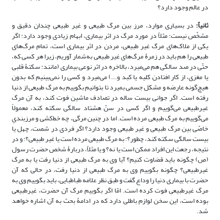
در عالم وجود دارد؟
ثانیاً:
در بسیاری موارد، مرز بین مرگ طبیعی و غیر طبیعی چندان دقیق و
مشخّص نیست؛ مثلاً در مورد مرگ در اثر بیماری، ابهام زیادی وجود دارد: اگر
یکی از ملاک‌های مرگ غیر طبیعی، مردن در اثر بیماری است، تمام مرگ‌های
طبیعی را هم باید در زمرۀ مرگ‌های غیر طبیعی به‌شمار آوریم، زیرا هر کسی که،
حتّی در صد سالگی هم می‌میرد، بالاخره در اثر نوعی بیماری (مانند: سکتۀ قلبی
یا مغزی، از کار افتادن کلیه یا کبد و...) می‌میرد و کسی را نمی‌بینیم که بدون
هیچ‌گونه عارضه و مشکل جسمی بمیرد تا بتوانیم بگوییم به مرگ طبیعی از دنیا
رفته است. اگر جوانی بیست ساله در تصادف ماشین فوت کند، به آن مرگ
غیرطبیعی می‌گوییم و اگر کسی در سنّ هشتاد سالگی سکته کند، معمولاً
می‌گوییم به مرگ‌ طبیعی مرده است. اما در چنین مرگی، چه خط‌کشی و مرزبندیِ
خاصّی بین مرگ‌ طبیعی و غیر طبیعی وجود دارد؟ اگر فردی در شصت، چهل یا
بیست سالگی سکته کند، چطور؟؛ به مرگ‌ طبیعی مرده است یا غیر طبیعی؟؛ و در
نتیجه، رجعت این افراد ممکن است یا نه؟ و یا مثلاً، دربارۀ شخص حضرت رسول
(ص) چگونه باید قضاوت کنیم؟ آیا وی به مرگ طبیعی از دنیا رفت یا به مرگ
غیرطبیعی؟ چگونه بگوییم وی به مرگ طبیعی از دنیا رفت، در حالی که آن
حضرت با بیماری دنیا را وداع گفت و طبق نظر علامه طباطبایی، باید بگوییم وی به
مرگ غیرطبیعی فوت کرده است. امّا اگر بگوییم مرگ آن حضرت، غیرطبیعی
بوده است، این سخن لوازم باطلی دارد که در ادامۀ بحث به آن اشاره خواهد
شد.