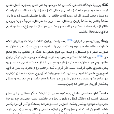
ثالثاً:
بر پایۀ دیدگاه فلسفی، کسانی که در دنیا به هر علّتی به تجرّد کامل عقلی
نرسیده‌اند و در مرحلۀ تجرّد نسبی و خیالی (تجرّد برزخی) مانده‌اند ممکن است
به دنیا رجعت کنند. امّا این دیدگاه برخلاف این نظریۀ فلسفی است که نزول از
نشئۀ بالاتر به نشئۀ پایین‌تر محال است، زیرا به هرحال، مرتبۀ تجرّد برزخی
بالاتر از مرتبۀ مادّه است و در نتیجه، رجعتِ این افراد از عالم برزخ به عالم دنیای
مادّی باید محال باشد.
[xvii]
رابعاً:
روایاتی بسیار فراوان
به‌صراحت بر این دلالت دارند که پیش از آنکه
خداوند، عالم مادّه و موجودات مادّی را بیافریند، روح مجرّد هر انسان به
صورت منفرد و مستقل، و ابتدا بی هیچ تعلّقی به مادّه در عالمی به نام عالم
[xviii]
ذرّ
حضور داشته است و سپس، بعد از خلق مادّه، در مرحله‌ای دیگر از این
عالم، روح هر انسان به «بدن ذرّه‌ای» و سپس با خلق حیات دنیوی، به جنین و
بدن مادری تعلّق گرفته است. اگر قرار باشد، رجعتِ روح مجرّد به بدن مادّی،
نقصِ روح شمرده شود و محال باشد، پس باید تعلّق روح مجرّد به «بدن ذرّه‌ای»
در عالم ذرّ و سپس به بدن مادری در دنیا را هم، نقص روح بدانیم و محال
به‌شمار آوریم، در حالی که چنین نیست.
خامساً:
نظریۀ فلسفیِ امتناع رجعت و بسیاری از نظریات دیگر، مبتنی بر این اصل
فلسفی است که «ملاک کمال و نقص، تجرّد یا مادّیت است؛ یعنی هرچه درجۀ
تجرّد یک موجود بیشتر باشد، کامل‌تر است و هرچه به مادّه و آثار آن نزدیک‌تر
باشد ناقص‌تر است. این اصل، نتایج و لوازم فلسفی و کلامیِ بسیار زیادی دارد