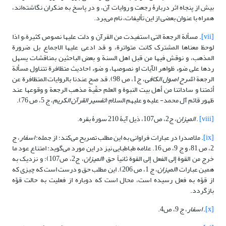
بیش از پنجاه اثر دربارۀ رجعت و روایات آن، و در پاسخ به منکران نگاشته‌اند،
همراه با عنوان بعضی از این تألیفات، نام می‌برد.
[vii]
. مسألة الرجعة التى استفیدت من القرآن و دلت علیها نصوص کثیرة،و اذا
لوحظ‍‌ معناها المشترک کانت متواترة، و قد ادعى علیها الاجماع بل ضرورة
المذهب، و نوقش فیها من قبل اهل السنة و بعض الباحثین بمناقشات یسهل
ردها على ضوء ظواهر الآیات او نصوصها، و ضوء احادیث متظافرة تتناول مسألة
الرجعة (
شرح اصول الکافی
، ج1، ص 98). قد صح عندنا بالروایات المتظافرة عن
أئمتنا و ساداتنا من أهل بیت النبوة و العلم حقّیة مذهب الرجعة و وقوعها عند
ظهور قائم آل محمد- علیه و علیهم السلام (
تفسیر القرآن الکریم
، ج 5، ص 76).
[viii]
.
المیزان
، ج2، ص107، ذیل آیۀ 210 سورۀ بقره.
[ix]
. ملاصدرا در عبارات فراوانی به این مطلب تصریح می‌کند؛ از جمله:
اسفار
، ج
2، ص 81، و ج 9، ص 16. علامه طباطبایی نیز در این مورد می‌گوید: امتناع عود ما
خرج من القوة إلى الفعل إلى القوة ثانیاً حق (
المیزان
، ج2، ص107)؛ و نزدیک به
همین عبارات (
المیزان
، ج 1، ص 206). این مطلب حق و درست است که چیزی که
از قوّه به فعل رسیده است، محال است که دوباره از فعلیت به حالت قوّه
بازگردد.
[x]
.
اسفار
، ج 9، ص4.