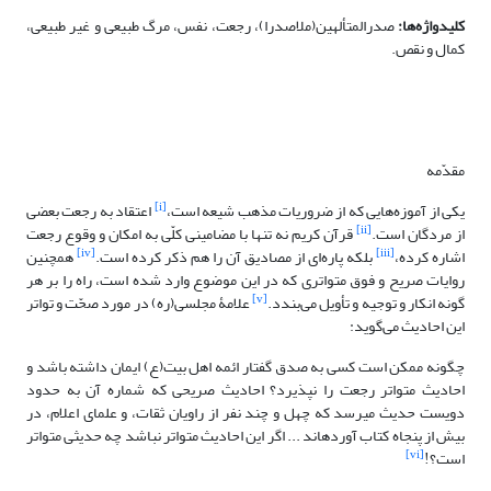
کلیدواژه‌ها:
صدرالمتألهین(ملاصدرا)، رجعت، نفس، مرگ طبیعی و غیر طبیعی،
کمال و نقص.
مقدّمه
[i]
یکی از آموزه‌هایی که از ضروریات مذهب شیعه است،
اعتقاد به رجعت بعضی
[ii]
از مردگان است.
قرآن کریم نه تنها با مضامینی کلّی به امکان و وقوع رجعت
[iv]
[iii]
اشاره کرده،
بلکه پاره‌ای از مصادیق آن را هم ذکر کرده است.
همچنین
روایات صریح و فوق متواتری که در این موضوع وارد شده است، راه را بر هر
[v]
گونه انکار و توجیه و تأویل می‌بندد.
علامۀ مجلسی(ره) در مورد صحّت و تواتر
این احادیث می‌گوید:
چگونه ممکن است کسى به صدق گفتار ائمه اهل بیت(ع) ایمان داشته باشد و
احادیث متواتر رجعت را نپذیرد؟ احادیث صریحى که شماره آن به حدود
دویست حدیث مى‏رسد که چهل و چند نفر از راویان ثقات، و علماى اعلام، در
بیش از پنجاه کتاب آورده‏اند ... اگر این احادیث متواتر نباشد چه حدیثى متواتر
[vi]
است؟!