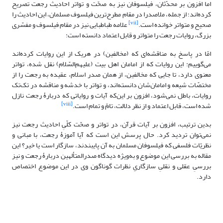
اما افزون بر محدّثان، فیلسوفان نیز به صحّت و تواتر احادیث رجعت تصریح
کرده‌اند؛ از جمله، ملاصدرا در مقام مطرح‌ترین فیلسوف مسلمان، این احادیث را
[vii]
صحیح و متواتر خوانده است.
علامه طباطبایی نیز در مقام فیلسوف و مفسّری
بزرگ، روایات رجعت را متواتر و قابل اعتماد دانسته است:
امّا در پاسخ به مناقشه‌ای که (مخالفین) در هریک از این روایات کرده‌اند
می‌گوییم: این روایات که از امامان اهل بیت (علیهم‌السّلام) نقل شده، تواتر
معنوی دارد، تا جایی که مخالفین، از همان صدر اسلام، عقیده به رجعت را از
مختصّات شیعه و امامان‌شان دانسته‌اند، و تواتر با خدشه و مناقشه در تک‌تک
روایات، باطل نمی‌شود، افزون بر این‌که آیات و روایاتی که دربارۀ رجعت نازل
[viii]
شده است، قابل اعتماد و از نظر دلالت، تامّ و تمام است.
بدین ترتیب، افزون بر آیات قرآن، در تواتر و صحّت کلّیِ احادیث رجعت نیز
نمی‌توان تردید کرد. حال پرسش این است که آیا آموزۀ رجعت، با مبانی و
نظریّات فلسفی که فیلسوفان مسلمان به آن پایبندند، سازگار است یا خیر؟ این
مقاله به بررسی این موضوع و به‌ویژه دیدگاه صدرالمتألهین دربارۀ رجعت و نیز
بررسیِ عقلی و نقلیِ سازگاریِ نظرات گوناگون وی در این موضوع اختصاص
دارد.