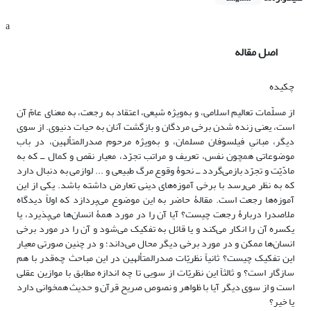
a
اصل مقاله
چکیده
از مسلّمات تعالیم اسلامی، و به‌ویژه شیعی، اعتقاد به رجعت، به معنای عامّ آن
است، یعنی زنده شدن برخی مردگان و بازگشت آنان به حیات دنیوی. از سوی
دیگر، مبانیِ فیلسوفان مسلمان، و به‌ویژه مرحوم صدرالمتألهین، در باب
موضوعاتی همچون نفس، تعریف و مراتب تجرّد، معیار نقص و کمال ــ که به
مادّیّت و تجرّد بازمی‌گردد ــ‌ نحوۀ وقوع مرگ طبیعی و ... لوازمی به دنبال دارد
که به نظر می‌رسد با برخی آموزه‌های دینی تعارض داشته باشد. یکی از این
آموزه‌ها رجعت است. مقالۀ حاضر به این موضوع می‌پردازد که اولاً دیدگاه
ملاصدرا دربارۀ رجعت چیست؟ آیا آن را در مورد همۀ انسان‌ها می‌پذیرد، یا
یکسره آن را انکار می‌کند و یا قائل به تفکیک می‌شود و آن را در مورد برخی
انسان‌ها ممکن و در مورد برخی دیگر محال می‌داند؛ و در چنین صورتی معیار
این تفکیک چیست؟ ثانیاً نظریّات صدرالمتألهین در این مباحث چه‌قدر با هم
سازگار است؟ و ثالثاً این نظریّات از سویی تا چه اندازه مطابق با موازین عقلی
است و از سوی دیگر آیا با ظواهر و نصوص صریح قرآن و حدیث همخوانی دارد
یا خیر؟