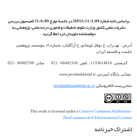
براساس نامه شماره 26953/11/3/89 در جلسة مورخ 31/6/89 کمیسیون
بررسی
نشریات علمی کشور وزارت علوم، تحقیقات و فناوری درجه علمی‌-پژوهشی
به
دوفصلنامه جاویدان خرد اعطا گردید.
آدرس : تهــران، خ نوفل لوشاتو، خ آراکلیان، شماره 4،‌ مؤسسه پژوهشی
حکمت و فلسفه ایران،‌
کدپستی: 1133614816، تلفن: 66492169 - 021 نمابر: 66962700 - 021
نشانی پایگاه اینترنتی:www.javidankherad.ir
نشانی پست الکترونیکی:
javidankherad@irip.ac.ir
Creative Commons Attribution-
This work is licensed under a
NonCommercial 4.0 International License
.
اشتراک خبرنامه