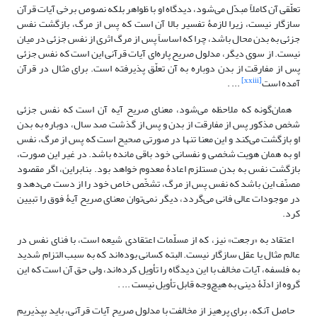
تعلّقی آن کاملاً مبدّل می‌شود، دیدگاه او با ظواهر بلکه نصوص برخی آیات قرآن
سازگار نیست، زیرا لازمۀ تفسیر بالا آن است که پس از مرگ، بازگشت نفس
جزئی به بدن محال باشد، چرا که اساساً پس از مرگ اثری از نفس جزئی در میان
نیست. از سوی دیگر، مدلول صریح پاره‌ای آیات قرآنی این است که نفس جزئی
پس از مفارقت از بدن دوباره به آن تعلّق پذیرفته است. برای مثال در قرآن
[xxiii]
آمده است
... .
همان‌گونه که ملاحظه می‌شود، معنای صریح آیه آن است که نفس جزئی
شخص مذکور پس از مفارقت از بدن و پس از گذشت صد سال، دوباره به بدن
او بازگشت می‌کند و این معنا تنها در صورتی صحیح است که پس از مرگ، نفس
او به همان هویت شخصی و نفسانی خود باقی مانده باشد. در غیر این صورت،
بازگشت نفس به بدن مستلزم اعادۀ معدوم خواهد بود. بنابراین، اگر مقصود
مصنّف این باشد که نفس پس از مرگ، تشخّص خاص خود را از دست می‌دهد و
در موجودات عالی فانی می‌گردد، دیگر نمی‌توان معنای صریح آیۀ فوق را تبیین
کرد.
اعتقاد به «رجعت» نیز، که از مسلّمات اعتقادی شیعه است، با فنای نفس در
عالم مثال یا عقل سازگار نیست. البته کسانی بوده‌اند که به سبب التزام شدید
به فلسفه، آیات مخالف با این دیدگاه را تأویل کرده‌اند، ولی حق آن است که این
گروه از ادلّۀ دینی به هیچ‌وجه قابل تأویل نیست ... .
حاصل آنکه، برای پرهیز از مخالفت با مدلول صریح آیات قرآنی، باید بپذیریم