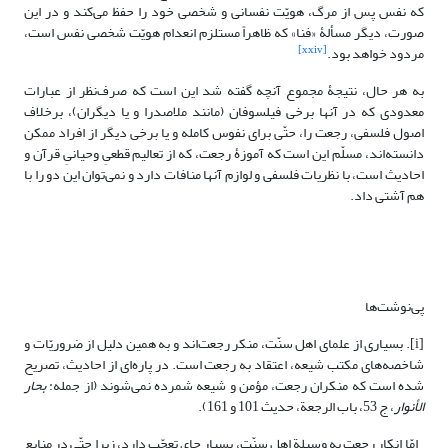
که نفس پس از مرگ، هویّت نفسانی و شخصی خود را حفظ می‌کند و در این
صورت، دیگر مسألۀ «فنا» که ظاهراً مستلزم انعدام هویّت شخصی نفس است،
[xxiv]
مردود خواهد بود.
به هر حال، نتیجۀ مجموع آنچه گفته شد این است که صرف‌نظر از عبارات
معدودی که در آنها برخی فیلسوفان (مانند ملاصدرا و یا دیگران)، برخلاف
اصول فلسفی، رجعت را، حتّی برای نفوس کامله و یا برخی دیگر از افراد ممکن
دانسته‌اند، مسلّم این است که آموزۀ رجعت، که از تعالیم قطعیِ وحیانیِ قرآن و
احادیث است، با نظریات فلسفی و لوازم آنها منافات دارد و نمی‌توان این دو را با
هم آشتی داد.
پی‌نوشت‌ها
[i]. بسیاری از علمای اهل سنّت، منکر رجعت‌اند و به همین دلیل از ضروریّات و
شاخصه‌های مکتب شیعه، اعتقاد به رجعت است. در پاره‌ای از احادیث، تصریح
شده است که منکران رجعت، مؤمن و شیعه شمرده نمی‌شوند (از جمله:
بحار
الأنوار
، ج 53، باب الرجعة، حدیث 101 و 161).
امّا انکار رجعت به وسیلة اهل سنّت، بسیار جای تعجّب دارد، زیرا حتّی در منابع