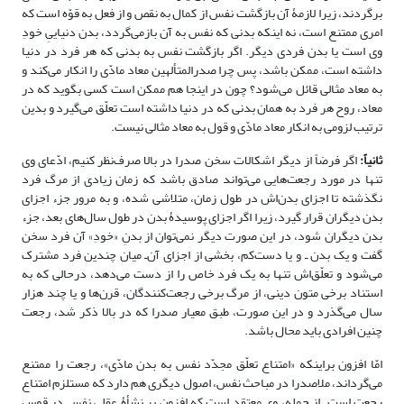
برگردند، زیرا لازمۀ آن بازگشت نفس از کمال به نقص و از فعل به قوّه است که
امری ممتنع است، نه اینکه بدنی که نفس به آن بازمی‌گردد، بدن دنیاییِ خودِ
وی است یا بدن فردی دیگر. اگر بازگشت نفس به بدنی که هر فرد در دنیا
داشته است، ممکن باشد، پس چرا صدرالمتألهین معاد مادّی را انکار می‌کند و
به معاد مثالی قائل می‌شود؟ چون در اینجا هم ممکن است کسی بگوید که در
معاد، روح هر فرد به همان بدنی که در دنیا داشته است تعلّق می‌گیرد و بدین
ترتیب لزومی به انکار معاد مادّی و قول به معاد مثالی نیست.
ثانیاً:
اگر فرضاً از دیگر اشکالات سخن صدرا در بالا صرف‌نظر کنیم، ادّعای وی
تنها در مورد رجعت‌هایی می‌تواند صادق باشد که زمان زیادی از مرگ فرد
نگذشته تا اجزای بدن‌اش در طول زمان، متلاشی شده، و به مرور جزء اجزای
بدن دیگران قرار گیرد، زیرا اگر اجزای پوسیدۀ بدن در طول سال‌های بعد، جزء
بدن دیگران شود، در این صورت دیگر نمی‌توان از بدنِ «خودِ» آن فرد سخن
گفت و یک بدن ـ و یا دست‌کم، بخشی از اجزای آن‌ـ میان چندین فرد مشترک
می‌شود و تعلّق‌اش تنها به یک فرد خاص را از دست می‌دهد، درحالی که به
استناد برخی متون دینی، از مرگ برخی رجعت‌کنندگان، قرن‌ها و یا چند هزار
سال می‌گذرد و در این صورت، طبق معیار صدرا که در بالا ذکر شد، رجعت
چنین افرادی باید محال باشد.
امّا افزون براینکه «امتناع تعلّق مجدّد نفس به بدن مادّی»، رجعت را ممتنع
می‌گرداند، ملاصدرا در مباحث نفس، اصول دیگری هم دارد که مستلزم امتناع
رجعت است. از جمله، وی معتقد است که افزون بر نشأۀ عقلی نفس در قوس