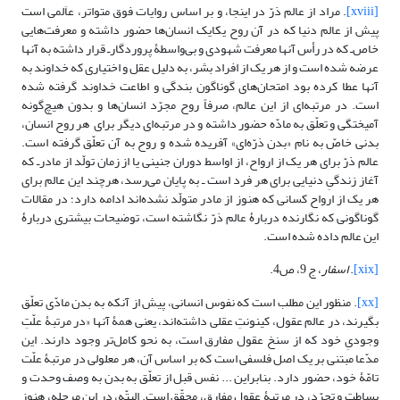
[xviii]
. مراد از عالم ذرّ در اینجا، و بر اساس روایات فوق متواتر، عاَلمی است
پیش از عالم دنیا که در آن روح یکایک انسان‌ها حضور داشته و معرفت‌هایی
خاص‌ـ که در رأس آنها معرفت شهودی و بی‌واسطۀ پروردگارـ قرار داشته به آنها
عرضه شده است و از هر یک از افراد بشر، به دلیل عقل و اختیاری که خداوند به
آنها عطا کرده بود امتحان‌های گوناگون بندگی و اطاعت خداوند گرفته شده
است. در مرتبه‌ای از این عالم، صرفاً روح مجرّد انسان‌ها و بدون هیچ‌گونه
آمیختگی و تعلّق به مادّه حضور داشته و در مرتبه‌ای دیگر برای هر روح انسان،
بدنی خاصّ به نام «بدن ذرّه‌ای» آفریده شده و روح به آن تعلّق گرفته است.
عالم ذرّ برای هر یک از ارواح، از اواسط دوران جنینی یا از زمان تولّد از مادرـ که
آغاز زندگیِ دنیایی برای هر فرد است ـ به پایان می‌رسد، هرچند این عالم برای
هر یک از ارواح کسانی که هنوز از مادر متولّد نشده‌اند ادامه دارد؛ در مقالات
گوناگونی که نگارنده دربارۀ عالم ذرّ نگاشته است، توضیحات بیشتری دربارۀ
این عالم داده شده است.
[xix]
.
اسفار
، ج 9، ص4.
[xx]
. منظور این مطلب است که نفوس انسانی، پیش از آنکه به بدن مادّی تعلّق
بگیرند، در عالم عقول، کینونتِ عقلی داشته‌اند، یعنی همۀ آنها «در مرتبۀ علّتِ
وجودیِ خود که از سنخ عقول مفارق است، به نحو کامل‌تر وجود دارند. این
مدّعا مبتنی بر یک اصل فلسفی است که بر اساس آن، هر معلولی در مرتبۀ علّت
تامّۀ خود، حضور دارد. بنابراین ... نفس قبل از تعلّق به بدن به وصف وحدت و
بساطت و تجرّد، در مرتبۀ عقول مفارق، محقّق است. البتّه، در این مرحله، هنوز