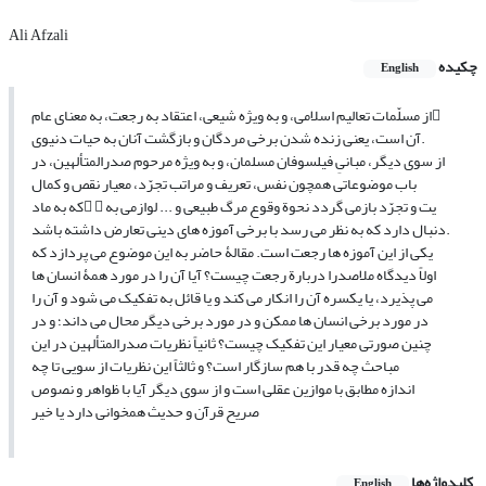
Ali Afzali
چکیده
English
از مسلّمات تعالیم اسلامی، و به ویژه شیعی، اعتقاد به رجعت، به معنای عام
آن است، یعنی زنده شدن برخی مردگان و بازگشت آنان به حیات دنیوی.
از سوی دیگر، مبانیِ فیلسوفان مسلمان، و به ویژه مرحوم صدرالمتألهین، در
باب موضوعاتی همچون نفس، تعریف و مراتب تجرّد، معیار نقص و کمال
که به ماد  یت و تجرّد بازمی گردد نحوة وقوع مرگ طبیعی و ... لوازمی به
دنبال دارد که به نظر می رسد با برخی آموزه های دینی تعارض داشته باشد.
یکی از این آموزه ها رجعت است. مقالۀ حاضر به این موضوع می پردازد که
اولاً دیدگاه ملاصدرا دربارة رجعت چیست؟ آیا آن را در مورد همۀ انسان ها
می پذیرد، یا یکسره آن را انکار می کند و یا قائل به تفکیک می شود و آن را
در مورد برخی انسان ها ممکن و در مورد برخی دیگر محال می داند؛ و در
چنین صورتی معیار این تفکیک چیست؟ ثانیاً نظریات صدرالمتألهین در این
مباحث چه قدر با هم سازگار است؟ و ثالثاً این نظریات از سویی تا چه
اندازه مطابق با موازین عقلی است و از سوی دیگر آیا با ظواهر و نصوص
صریح قرآن و حدیث همخوانی دارد یا خیر
کلیدواژه‌ها
English