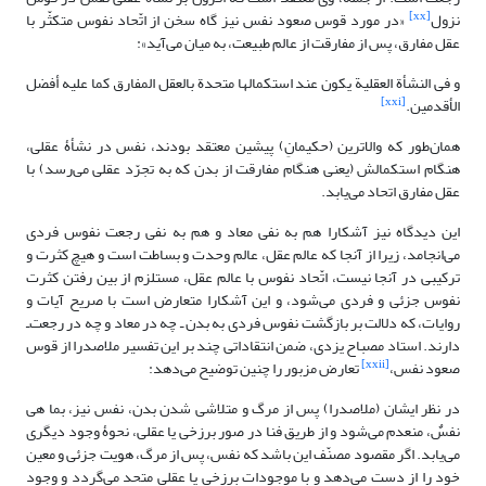
[xx]
نزول
«در مورد قوس صعود نفس نیز گاه سخن از اتّحاد نفوس متکثّر با
عقل مفارق، پس از مفارقت از عالم طبیعت، به میان می‌آید»:
و فی النشأة العقلیة یکون‏ عند استکمالها متحدة بالعقل المفارق کما علیه أفضل
[xxi]
الأقدمین.
همان‌طور که والاترین (حکیمانِ) پیشین معتقد بودند، نفس در نشأۀ عقلی،
هنگام استکمالش (یعنی هنگام مفارقت از بدن که به تجرّد عقلی می‌رسد) با
عقل مفارق اتحاد می‌یابد.
این دیدگاه نیز آشکارا هم به نفی معاد و هم به نفی رجعت نفوس فردی
می‌انجامد، زیرا از آنجا که عالم عقل، عالم وحدت و بساطت است و هیچ کثرت و
ترکیبی در آنجا نیست، اتّحاد نفوس با عالم عقل، مستلزم از بین رفتن کثرت
نفوس جزئی و فردی می‌شود، و این آشکارا متعارض است با صریح آیات و
روایات، که دلالت بر بازگشت نفوس فردی به بدن ـ چه در معاد و چه در رجعت‌ـ
دارند. استاد مصباح یزدی، ضمن انتقاداتی چند بر این تفسیر ملاصدرا از قوس
[xxii]
صعود نفس،
تعارض مزبور را چنین توضیح می‌دهد:
در نظر ایشان (ملاصدرا) پس از مرگ و متلاشی شدن بدن، نفس نیز، بما هی
نفسٌ، منعدم می‌شود و از طریق فنا در صور برزخی یا عقلی، نحوۀ وجود دیگری
می‌یابد. اگر مقصود مصنّف این باشد که نفس، پس از مرگ، هویت جزئی و معین
خود را از دست می‌دهد و با موجودات برزخی یا عقلی متحد می‌گردد و وجود