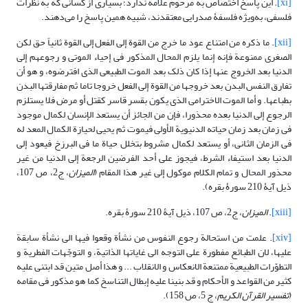
[xi]
. این پاسخ اختصاص به مرحوم علامه ندارد؛ بسیاری از کسانی که به نظرات
فلسفی، به‌ویژه فلسفۀ صدرایی معتقدند، شبیه همین پاسخ را می‌دهند.
[xii]
. ما ذکره من امتناع عود ما خرج من القوة إلى الفعل إلى القوة ثانیاً حق لکن
الصغرى ممنوعة فإنه إنما یلزم المحال المذکور فی إحیاء الموتى و رجوعهم إلى
الدنیا بعد الخروج عنها إذا کان ذلک بعد الموت الطبیعی الذی افترضوه، و هو أن
تفارق النفس البدن بعد خروجها من القوة إلى الفعل خروجا تاما ثم مفارقتها البدن
بطباعها. و أما الموت الاخترامی الذی یکون بقسر قاسر کقتل أو مرض فلا یستلزم
الرجوع إلى الدنیا بعده محذورا، فإن من الجائز أن یستعد الإنسان لکمال موجود
فی زمان بعد زمان حیاته الدنیویة الأولى فیموت ثم یحیى لحیازة الکمال المعد له
فی الزمان الثانی، أو یستعد لکمال مشروط بتخلل حیاة ما فی البرزخ فیعود إلى
الدنیا بعد استیفاء الشرط، فیجوز على أحد الفرضین الرجعة إلى الدنیا من غیر
محذور المحال و تمام الکلام موکول إلى غیر هذا المقام (
المیزان
، ج2، ص 107،
ذیل آیۀ 210 سورۀ بقره).
[xiii]
.
المیزان
، ج2، ص 107، ذیل آیۀ 210 سورۀ بقره.
[xiv]
. علمت من استحالة رجوع النفوس من نشأة وقعوا فیها الى نشأة سابقة
علیها، لان الطبائع مفطورة على التوجه الى غایاتها الذاتیة، و التوجّهات الفطریة و
التطوّرات الطبیعیة ممتنعة الانعکاس و الانقلاب ... و هذا أصل متین قد ابتنى علیه
کثیر من القواعد و الأحکام و قد بنینا علیه إبطال التناسخ کما هو مذکور فی مقامه
(
تفسیر القرآن الکریم
، ج 5، ص 158).