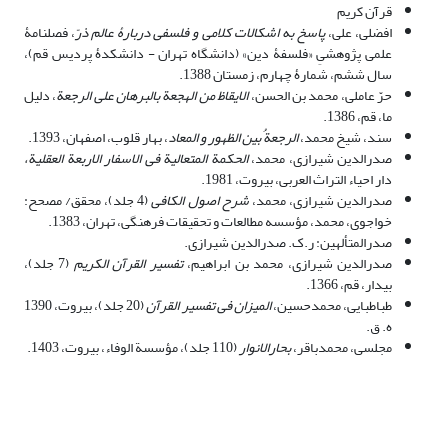
قرآن کریم
افضلی، علی،
پاسخ به اشکالات کلامی و فلسفی دربارۀ عالم ذرّ
، فصلنامۀ
علمی پژوهشیِ «فلسفۀ دین» (دانشگاه تهران - دانشکدۀ پردیس قم)،
سال ششم، شمارۀ چهارم، زمستان 1388.
حرّ عاملی، محمد بن الحسن،
الایقاظ من الهجعة بالبرهان علی الرجعة
، دلیل
ما، قم، 1386.
سند، شیخ محمد،
الرجعةُ بین الظهور و المعاد
، بهار قلوب، اصفهان، 1393.
صدرالدین شیرازی،
محمد،
الحکمة المتعالیة فی الاسفار الاربعة العقلیة،
دار احیاء التراث العربی، بیروت، 1981.
صدرالدین شیرازی، محمد،
شرح اصول الکافی
(4 جلد)، محقق/ مصحح:
خواجوى، محمد، مؤسسه مطالعات و تحقیقات فرهنگى، تهران، 1383‏.
صدرالمتألهین: ر.ک. صدرالدین شیرازی.
صدرالدین شیرازی، محمد بن ابراهیم،
تفسیر القرآن الکریم
(7 جلد)،
بیدار، قم، 1366.
طباطبایى، محمدحسین‏،
المیزان فی تفسیر القرآن
‏ (20 جلد)، بیروت‏، 1390
ه. ق‏.
مجلسی، محمدباقر،
بحارالانوار
(110 جلد)، مؤسسة الوفاء، بیروت، 1403.