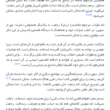
همچنین مرحوم علامه در پاسخ به کسی که معتقد است «به دلیلِ فلسفیِ
مذکور، رجعت محال است، مگر اینکه خدا یا خلفای الهی از وقوع آن خبر دهند»
می‌گوید: چیزی که محال ذاتی است استثناء ندارد و با اِخبارِ مُخبِرِ صادق، ممکن
[xiii]
نمی‌شود.
اما نظرات مرحوم ملاصدرا دربارۀ رجعت، با یکدیگر همخوانی ندارند؛ وی از
سویی، در اغلب عبارات خود و هماهنگ با دیدگاه فلسفی که پیش از این ذکر
شد‌، وقوع رجعت را محال دانسته است:
بازگشت نفس از عالَمی که در آن قرار دارد به عالَمِ قبل از آن محال است، زیرا
نفوس بر توجّه به غایات ذاتی‌شان آفریده شده‌اند، و محال است که توجّهات
فطری و تطوّرات طبیعی، انقلاب پیدا کنند و به حالت قبل برگردند ... و این اصلی
محکم است که بسیاری از قواعد و احکام (فلسفی) مبتنی بر آن است و ما،
[xiv]
همان‌طور که در جای خود گفتیم، ابطال تناسخ نیز مبتنی بر آن است.
اما از سوی دیگر، صدرالمتألّهین در مواضع دیگری از آثار خود، به استناد قرآن
[xv]
کریم، رجعت را برای اقوامی که با عذاب الهی هلاک شده‌اند، محال دانسته،
ولی تصریح می‌کند که رجعتِ حتّی نفوس کامله!، به اذن و قدرت خدا ممکن
است و از نظر عقلی، مانعی برای آن وجود ندارد:
عدم رجعتِ اقوام کافری که (با عذاب الهی) برای همیشه نابود شده‌اند، دلالت
نمی‌کند که نفوس کامله‌ای هم که به حیاتِ علم و معرفت، زنده‌اند، رجعت
نمی‌کنند. بنابراین، محال نیست که به اذن و قدرت خداوند، ارواح عالیه‌ دوباره