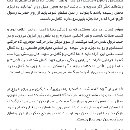
فیلسوفان و به‌ویژه ملاصدرا در کمال و نقص، کسانی که به مرگ طبیعی از دنیا
رفته‌اند (حتّی اگر معاویه و ... باشد) ـ و به همین دلیل روح آنها باید به تجرّد
محض رسیده باشد تا بتواند از بدن منقطع شودـ باید از روح حضرت رسول
اکرم (ص) که درجۀ تجرّد پایین‌تری دارد، کامل‌تر باشند.
سوّم:
کسانی در دنیا هستند، که در زندگی دنیا با اعمال دائمیِ خلاف خود و
کسب صفات ناپسند و غیر اخلاقی، همواره رو به نقصِ روز افزون می‌روند و در
جهتِ نزول نفس حرکت می‌کنند. از سوی دیگر بنابر حرکت جوهری ـ که حرکتی
اشتدادی و رو به تجرّد و در نتیجه، بر اساس معیارهای فلسفی، رو به کمال
است‌ـ نفس این افراد باید دائماً کامل‌تر و کامل‌تر شود. حال پرسش این است
که بالاخره این افراد، در پایان زندگی دنیاییِ خود، کامل شده‌اند یا ناقص؟؛ و
نهایتاً چون ناقص مانده‌اند، رجعت آنها ممکن است، یا چون به کمالِ تجرّد
رسیده‌اند و بسیاری از آنها به مرگ طبیعی می‌میرند، رجعت‌شان محال است؟
امّا غیر از آنچه گفته شد، ملاصدرا راه برون‌رفتِ دیگری نیز برای خروج از
اشکالات مربوط به امتناع رجعت از دیدگاه فلسفی، اندیشیده است: به زعم وی،
محال است نفس شخصی پس از مرگ به بدنی غیر از بدن دنیایی خود بازگردد،
اما ممکن است و محال نیست که نفس وی به همان بدن قبلیِ دنیاییِ خود
بازگردد، زیرا این بدن، بدنِ خودِ او است نه بدنِ فردی دیگر، و از این رو تعلّق
مجدّد به بدنِ خود محال نیست.
لما کان للنفوس البشریة نحو آخر من الوجود غیر الوجود التعلقی الانفعالی