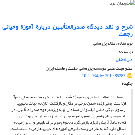
شرح و نقد دیدگاه صدرالمتألهین دربارة آموزة وحیانیِ
رجعت
نوع مقاله : مقاله پژوهشی
نویسنده
علی افضلی
عضو هیئت علمی مؤسسه پژوهشی حکمت و فلسفه ایران
10.22034/iw.2019.85283
چکیده
از مسلّمات تعالیم اسلامی، و به ویژه شیعی، اعتقاد به رجعت، به معنای عام
آن است، یعنی زنده شدن برخی مردگان و بازگشت آنان به حیات دنیوی.
از سوی دیگر، مبانیِ فیلسوفان مسلمان، و به ویژه مرحوم صدرالمتألهین، در
باب موضوعاتی همچون نفس، تعریف و مراتب تجرّد، معیار نقص و کمال
که به ماد  یت و تجرّد بازمی گردد نحوة وقوع مرگ طبیعی و ... لوازمی به
دنبال دارد که به نظر می رسد با برخی آموزه های دینی تعارض داشته باشد.
یکی از این آموزه ها رجعت است. مقالۀ حاضر به این موضوع می پردازد که