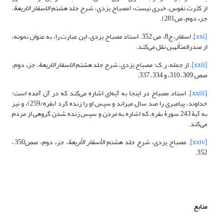
از کثرت نفوس، خبری نیست» (مصباح یزدی، شرح جلد هشتم
الاسفار الاربعة
،
جزء دوم، ص281).
[xxi]
.
اسفار
، ج‏8، ص 352. استاد مصباح یزدی، این عبارت را، به عنوان نمونه،
از صدرالمتألهین نقل می‌کند.
[xxii]
. از جمله، ر.ک: مصباح یزدی، شرح جلد هشتم
الاسفار الاربعة،
جزء دوم،
صص 309 – 310، و 334 – 337.
[xxiii]
. استاد مصباح در اینجا به آیه‌ای اشاره می‌کند که در آن آمده است:
خداوند، پیامبری را صد سال میراند و سپس او را زنده کرد (بقره/259)، و نیز
به آیۀ 243 سورۀ بقره، که اشاره به مردن و سپس زنده شدن گروهی از مردم
می‌کند.
[xxiv]
. مصباح یزدی، شرح جلد هشتم
الأسفار الأربعة،
جزء دوم، صص350 –
352.
منابع