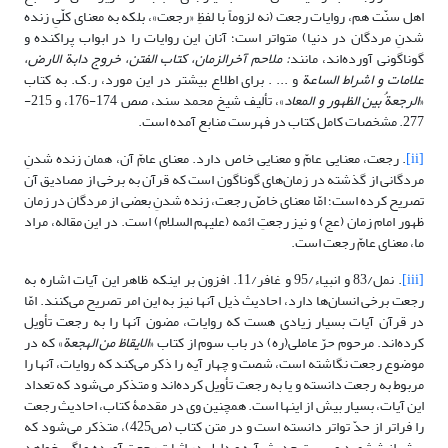
اهل سنّت هم، روایات رجعت (نه لزوماً با لفظِ «رجعت»، بلکه به معنای کلّیِ زنده
شدنِ مردگان در دنیا) متواتر است؛ آنان این روایات را در ابواب پراکنده و
گوناگونی آورده‌اند، مانند
: ملاحم آخرالزمان، کتاب الفتن، خروج
دابة الارض
،
علامات و
اشراط الساعة
و ... . برای اطلاع بیشتر در این مورد، ر.ک. به کتاب
«
الرجعةُ
بین الظهور و المعاد
»، تألیف شیخ محمد سند، صص 174-176، و 215-
277. مشخصات کامل کتاب در فهرست منابع آمده است.
[ii]
. رجعت، معنایی عامّ و معنایی خاص دارد. معنای عامّ آن، همان زنده شدنِ
مردگانی از گذشته در زمان‌های گوناگون است که قرآن به برخی از مصادیق آن
تصریح کرده است؛ امّا معنای خاصّ رجعت، زنده شدنِ بعضی از مردگان در زمان
ظهور امام زمان (عج) و نیز رجعتِ ائمه (علیهم السلام) است. در این مقاله، مراد
ما، معنای عامّ رجعت است.
[iii]
. نمل/83 و انبیاء/95 و غافر/11. افزون بر اینکه ظاهر این آیات اشاره به
رجعت برخی انسان‌ها دارد، احادیث ذیل آنها نیز به این امر تصریح می‌کنند. امّا
در قرآن آیات بسیار زیادی هست که روایات، مضون آنها را به رجعت تأویل
کرده‌اند. مرحوم حرّ عاملی(ره) در باب سوم از کتاب «
الایقاظ من الهجعة
» که در
موضوع رجعت نگاشته است، شصت و چهار آیه را ذکر می‌کند که روایات، آنها را
مربوط به رجعت دانسته و یا به رجعت تأویل کرده‌اند و متذکر می‌شود که تعداد
این آیات، بسیار بیش از اینها است. همچنین وی در مقدمۀ کتاب، احادیث رجعت
را فراتر از حدّ تواتر دانسته است و در متن کتاب (ص425)، متذکر می‌شود که
بیش از ششصد و بیست حدیث، آیه و دلیل در اثبات رجعت آورده و اگر بخواهد