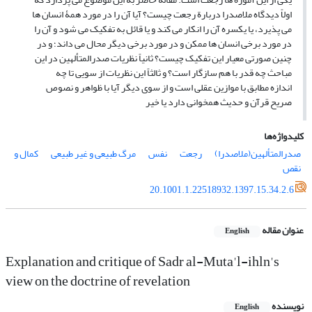
اولاً دیدگاه ملاصدرا دربارة رجعت چیست؟ آیا آن را در مورد همۀ انسان ها
می پذیرد، یا یکسره آن را انکار می کند و یا قائل به تفکیک می شود و آن را
در مورد برخی انسان ها ممکن و در مورد برخی دیگر محال می داند؛ و در
چنین صورتی معیار این تفکیک چیست؟ ثانیاً نظریات صدرالمتألهین در این
مباحث چه قدر با هم سازگار است؟ و ثالثاً این نظریات از سویی تا چه
اندازه مطابق با موازین عقلی است و از سوی دیگر آیا با ظواهر و نصوص
صریح قرآن و حدیث همخوانی دارد یا خیر
کلیدواژه‌ها
صدرالمتألهین(ملاصدرا)
رجعت
نفس
مرگ طبیعی و غیر طبیعی
کمال و
نقص
20.1001.1.22518932.1397.15.34.2.6
عنوان مقاله
English
Explanation and critique of Sadr al-Muta'l-ihln's
view on the doctrine of revelation
نویسنده
English