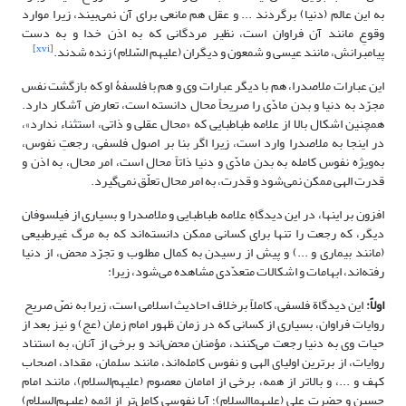
به این عالم (دنیا) برگردند ... و عقل هم مانعی برای آن نمی‌بیند، زیرا موارد
وقوعِ مانند آن فراوان است، نظیر مردگانی که به اذن خدا و به‌ دست
[xvi]
پیامبرانش، مانند عیسی و شمعون و دیگران (علیهم السّلام) زنده شدند.
این عبارات ملاصدرا، هم با دیگر عبارات وی و هم با فلسفۀ او که بازگشت نفس
مجرّد به دنیا و بدن مادّی را صریحاً محال دانسته است، تعارض آشکار دارد.
همچنین اشکال بالا از علامه طباطبایی که «محال عقلی و ذاتی، استثناء ندارد»،
در اینجا به ملاصدرا وارد است، زیرا اگر بنا بر اصول فلسفی، رجعتِ نفوس،
به‌ویژه نفوس کامله به بدن مادّی و دنیا ذاتاً محال است، امر محال، به اذن و
قدرت الهی ممکن نمی‌شود و قدرت، به امر محال تعلّق نمی‌گیرد.
افزون بر اینها، در این دیدگاهِ علامه طباطبایی و ملاصدرا و بسیاری از فیلسوفان
دیگر، که رجعت را تنها برای کسانی ممکن دانسته‌اند که به مرگ غیرطبیعی
(مانند بیماری و ...) و پیش از رسیدن به کمال مطلوب و تجرّد محض، از دنیا
رفته‌اند، ابهامات و اشکالات متعدّدی مشاهده می‌شود، زیرا:
اولاً:
این دیدگاة فلسفی، کاملاً برخلاف احادیث اسلامی است، زیرا به نصّ صریح
روایات فراوان، بسیاری از کسانی که در زمان ظهور امام زمان (عج) و نیز بعد از
حیات وی به دنیا رجعت می‌کنند، مؤمنان محض‌اند و برخی از آنان، به استناد
روایات، از برترین اولیای الهی و نفوس کامله‌اند، مانند سلمان، مقداد، اصحاب
کهف و ...، و بالاتر از همه، برخی از امامان معصوم (علیهم‌السلام)، مانند امام
حسین و حضرت علی (علیهما‌السلام)؛ آیا نفوسی کامل‌تر از ائمه (علیهم‌السلام)