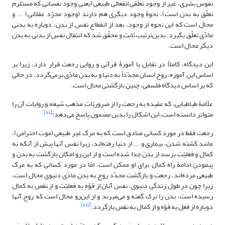
نفوس بشری، غیر از وجود تعلّقیِ انفعالی طبیعی (یعنی وجود نفسانی که مستلزم
تعلّق به بدن است)، نحوۀ وجود دیگری هم دارند (وجود مجرّد عقلانی) ... و
محال است که این نحوه از وجود، بعد از انقطاع نفس از بدن، دوباره به بدنی
مادّی تعلّق بگیرد. بدین‌ترتیب ثابت و محقّق شد که انتقال نفس از بدنی به بدن
دیگر محال است.
این دیدگاه، کاملاً در تقابل با آموزۀ قرآنی و رواییِ رجعت قرار دارد، زیرا بر
اساس این آموزه، روح انسان مجدّداً به دنیا و به بدن مادّی برمی‌گردد، در حالی
که بر اساس دیدگاه فلسفی، چنین بازگشتی محال است.
علّامۀ طباطبایی، که عقیده به رجعت را از ضروریّات مذهب شیعه و روایات آن را
[xi]
متواتر دانسته است، این اشکال را بدین مضمون پاسخ می‌دهد:
رجعت فقط در مورد کسانی صادق است که به مرگ غیر طبیعی (موت اخترامی)،
مانند کشته شدن، بیماری و ... از دنیا رفته‌اند، زیرا نفس آنها پیش از آنکه به
کمال و فعلیّت برسد از بدن جدا شده است و از این رو امکان بازگشت به بدن و
پیمودنِ ادامۀ راه کمال برای او ممکن است، امّا در مورد کسانی که به مرگ
طبیعی مرده‌اند، رجعت و بازگشت مجدّد روح به بدن مادّی دنیوی محال است،
زیرا چون در طول زندگیِ دنیوی، نفس آنان از قوّه به فعلیّت و از نقص به کمال
رسیده است، بدن را ترک گفته و می‌میرند و از این‌رو محال است که روح آنها
[xii]
دوباره از فعل به قوّه و از کمال به نقص بازگردد.