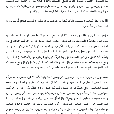
که امتناع رجعت، امتناع معاد مادّی، امتناع وجود عالم ذرّ، از جملۀ آنها است.
نقد و بررسیِ این اصل و لوازم آن، بحثی مستقل و مبسوط را می‌طلبد که جای آن
در این مقاله نیست؛ امّا در اینجا به چند اشاره بسنده می‌کنیم:
اوّل:
از نظر کتاب و سنّت، ملاکِ کمال، اطاعت پروردگار و کسب مقام قُرب به او
است نه درجۀ تجرّد.
دوّم:
بسیاری از ظالمان و جنایتکاران تاریخ، به مرگ طبیعی از دنیا رفته‌اند و
بنابراین، به‌ویژه طبق نظریۀ ملاصدرا، نفس اینان باید در اثر حرکت جوهری به
تجرّد محض رسیده باشد، چرا که اگر چنین نبود بدن را ترک نمی‌کردند و در
نتیجه، بر اساس اصل مذکور، نفس آنها باید کامل‌تر از تمام مؤمنان و صالحانی
باشد که هنوز در دنیا هستند و یا به مرگ غیرطبیعی از دنیا رفته‌اند، و مثلاً باید
روح معاویه که به مرگ‌ طبیعی از دنیا رفته است، بالاتر و کامل‌تر از روح حضرت
امیرالمؤمنین(ع) باشد که به مرگ غیرطبیعی (قتل) شهید شده است.
همچنین در مورد حضرت رسول اکرم(ص) چه باید گفت؟ آن حضرت به مرگ
غیر طبیعی (بیماری یا ـ‌ به قولی‌ـ شهادت) از دنیا رفت، یعنی بر اساس فلسفۀ
صدرالمتألهین، وی هنگامی از دنیا رفت که هنوز روح مطهّرش، در اثر حرکت
جوهری، به درجۀ تجرّد محض عقلانی نرسیده بود، چرا که اگر پیش از آن
رسیده بود، به طور طبیعی روح‌اش از تعلّق به بدن بی‌نیاز می‌شد و زودتر از دنیا
می‌رفت. حال طبق مبانی ملاصدرا، آن حضرت باید در حالت وجود مثالیِ
نیمه‌مجرّد، به عالم برزخ، منتقل شود و در آنجا به سربرد. بدین ترتیب، با معیار