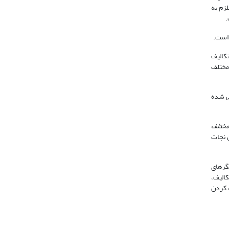
 فرد خود را ملزم به
 است.
تعارض، تکالیف
Hansso)، با معرّفی لایه‌های مختلف
ت) نیز معرّفی شده
 مختلف
ن نجات
گر­های
کالیف،
 کردن