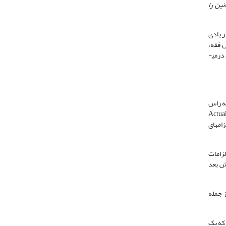
نین را
ر بادی
 فقه،
که با این بخش از پیشینة منطق تکلیف مرتبط است می­پردازیم و این مباحث را با تعریف وجوب در قالب یک منطق وفق‌دهنده با حفظ اولویّت به صورت فرمال درمی­
له راس
الش نفی هرگونه تعارض واقعی بین تکالیف است. در حقیقت در این رویکرد، تکالیف در بادی امر(Prima Facie obligations) از تکالیف واقعی (Actual
ام­های
لزامات
ش بعد
ز جمله
 که یک