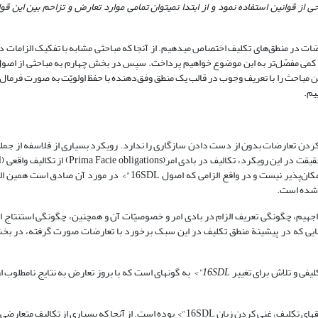
ی از قوانین استفاده نمود و از ابتدا نمی­توان تمامی موارد تعارض و تزاحم بین این قوا
ات در منطق‌های تکلیف اختصاص می­دهیم. از آنجا که مباحثی مشابه با تفکیک الزامات د
 کمی مفصّل‌تر به این موضوع خواهیم پرداخت. سپس در بخش چهارم به مباحثی از اصول
یم.
 کردن تعارضات بدون از دست دادن سازگاری را ندارد. رویکرد بسیاری از فلاسفه از جم
به این چ
16SDL"> در مورد آن صادق است همین الز
ز شده است.
جهیم، چگونگی تعریف الزام در بادی امر و خصوصیّات آن و همچنین، چگونگی استنتاج ا
ش­هایی که در پیشینة منطق تکلیف در این سبک برخورد با تعارضات صورت گرفته، در بخ
لیفی و تلاش برای تغییر
16SDL">
به گونه­ای است که با بروز تعارض به نتایج نامطلوب ا
طق­های تکلیف، غنی کردن زبان
16SDL"> بوده است. از آنجا که بسیاری از تکالیف متعارضی