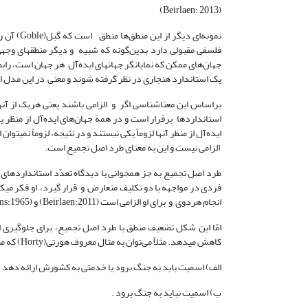
(Beirlaen: 2013)
فلسفی مقبولی دارد بدین‌گونه که شبیه و دیگر منطق­های وجهی
جهان‌های ممکن که نمایانگر جهان­های ایده‌آل هر جهان است، رابط
یک استاندارد هنجاری در نظر گرفته شوند و معنی در این مدل ال
براساس این معناشناسی اگر و الزامی باشند یعنی هریک از آنها
استانداردها برقرار است و در همة جهان‌های ایده‌آل از منظر یک
ایده‌آل از منظر آ­نها لزوماً یکی نیستند و در نتیجه، لزوماً نمی­تو
الزامی نیست و این به معنای طرد اصل تجمیع است.
طرد اصل تجمیع به جز هم­خوانی با دیدگاه تعدّد استانداردهای 
فردی در مواجهه با دو تکلیف متعارض و قرار گیرد، او فکر می­کند 
انجام هردوی و برای او الزامی است (Beirlaen:2011) و (Williams:1965)
امّا این شکل تضعیف منطق با طرد اصل تجمیع، برای جلوگیری ا
کاهش می­دهد. مثلاً می‌توان به مثال معروف هورتی(Horty) که منطق گبل را با مشکل مواجه می‌کند، اشاره کرد:
الف) اسمیت باید به جنگ برود یا خدمتی به کشورش ارائه دهد .
ب) اسمیت نباید به جنگ برود .