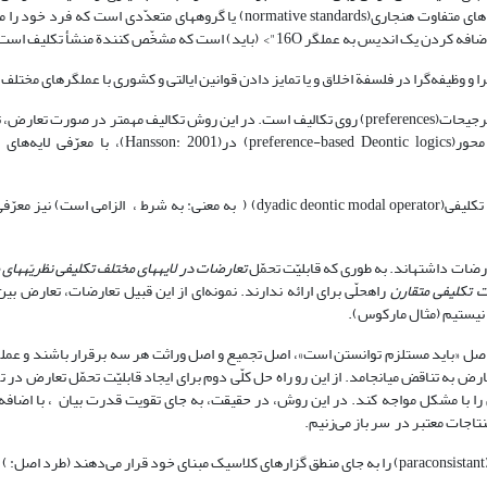
فرد با آنها روبرو می‌شود، ناشی از نظریّه­های مختلف، استانداردهای متفاوت هنجاری(normative standards) یا گروه­های متعدّدی است که
16O"> (باید) است که مشخّص کنندة منشأ تکلیف است.
ا و وظیفه‌گرا در فلسفة اخلاق و یا تمایز دادن قوانین ایالتی و کشوری با عملگرهای مختلف
راه دیگر برای غنی‌سازی زبان معرّفی یک ترتیب برای بر اساس ترجیحات(preferences) روی تکالیف است. در این روش تکالیف مهم­تر در صورت 
کم­‌اهمیّت­تر را کنار می­زنند. نمونه‌ای از این منطق­های رجحان محور(preference-based Deontic logics) در(n: 2001
همچنین با اتّکا به همین معناشناسی، عملگر شرطی دوموضعی تکلیفی(dyadic deontic modal operator) ( به معنی: به شرط ، الزامی اس
رضات داشته­اند. به طوری که قابلیّت تحمّل
تعارضات در لایه­های مختلف تکلیفی نظریّه­های
 تکلیفی متقارن
راه­حلّی برای ارائه ندارند. نمونه‌ای از این قبیل تعارضات، تعارض بی
نیستیم (مثال مارکوس).
 اصل «باید مستلزم توانستن است»، اصل تجمیع و اصل وراثت هر سه برقرار باشند و عمل
 به تناقض می­انجامد. از این رو راه حل کلّی دوم برای ایجاد قابلیّت تحمّل تعارض در ت
را با مشکل مواجه کند. در این روش، در حقیقت، به جای تقویت قدرت بیان ، با اضافه
تاجات معتبر در سر باز می‌زنیم.