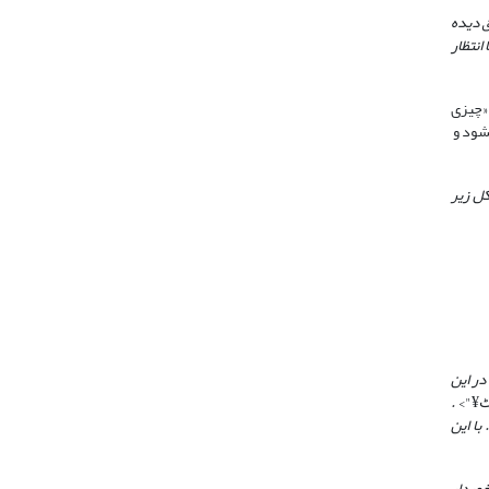
ق دیده
انتظار
، اصل «چیزی
شکل بیان می­شود و
ل زیر
در این
.
با این
خوردار