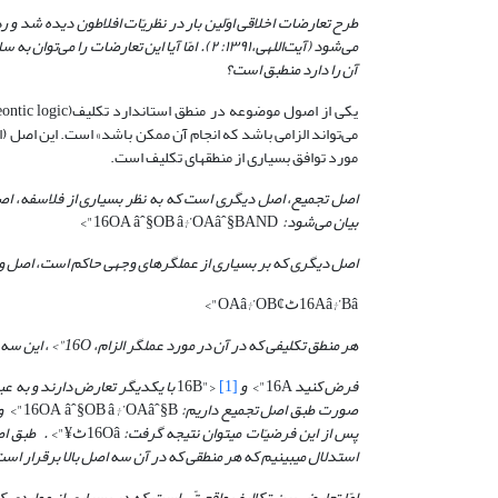
طرح تعارضات اخلاقی اوّلین بار در نظریّات افلاطون دیده شد و 
می‌شود
(آیت‌اللهی،۱۳۹۱: ۲)
.
امّا آیا این تعارضات را می‌توان به
آن را دارد منطبق است؟
مورد توافق بسیاری از منطق­های تکلیف است.
اصل تجمیع، اصل دیگری است که به نظر بسیاری از فلاسفه، اصلی
بیان می‌شود:
16OA âˆ§OB â†’OAâˆ§BAND">
اصل دیگری که بر بسیاری از عملگرهای وجهی حاکم است، اصل و
16Aâ†’Bâٹ¢OAâ†’OB">
هر منطق تکلیفی که در آن در مورد عملگر الزام،
16O">
، این سه 
فرض کنید
16A">
و
[1]
16B">
با یکدیگر تعارض دارند و به ع
صورت طبق
اصل تجمیع
داریم:
16OA âˆ§OB â†’OAâˆ§B">
و
پس از این فرضیّات می­توان نتیجه گرفت:
16Oâٹ¥">
. طبق اص
استدلال می­بینیم که هر منطقی که در آن سه اصل بالا برقرار اس
امّا تعارض بین تکالیف واقعیتّی است که در بسیاری از مواردی که 