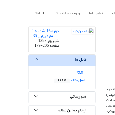
له
تماس با ما
ورود به سامانه
ENGLISH
دوره 16، شماره 1
- شماره پیاپی 35
شهریور 1398
صفحه
179-206
فایل ها
XML
اصل مقاله
1.05 M
اندارد
لیف را
هم رسانی
ی ساخت
رض بین
ارجاع به این مقاله
رویکرد