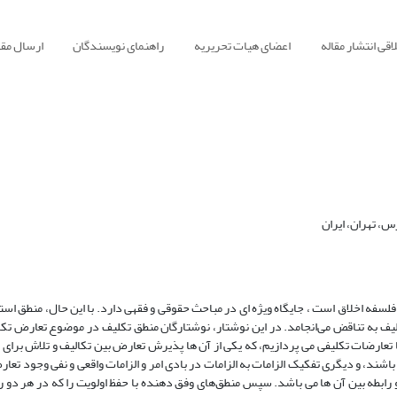
قی انتشار مقاله
اعضای هیات تحریریه
راهنمای نویسندگان
ارسال مقا
، تهران، ایران
لسفه اخلاق است ، جایگاه ویژه ای در مباحث حقوقی و فقهی دارد. با این حال، منطق است
یف به تناقض می‌انجامد. در این نوشتار، نوشتارگان منطق تکلیف در موضوع تعارض تکا
 تعارضات تکلیفی می پردازیم، که یکی از آن ها پذیرش تعارض بین تکالیف و تلاش برا
شند، و دیگری تفکیک الزامات به الزامات در بادی امر و الزامات واقعی و نفی وجود تعا
رابطه بین آن ها می باشد. سپس منطق‌های وفق دهنده با حفظ اولویت را که در هر دو 