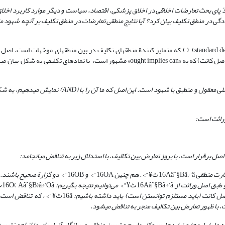
ردّ پای بحث تعارضات اخلاقی در اخلاق پزشکی، اقتصاد، سیاست و دیگر موارد کاربرد اخلا
 سادگی در منطق تکلیف بیان کرد؟ آیا نتایج منطقی تعارضات در منطق تکلیف بر آنچه شهود ما 
یکی از اصول موضوعه در منطق استاندارد تکلیف(standard deontic logic) ( ) که متمایز کنندة منطق­های تکلیف در بین منطق­های موجّهات است
می‌تواند الزامی باشد که انجام آن ممکن باشد» است. این اصل (اصل کانت) که به «ought implies can» مشهور است، با نمادهای تکلیفی به 
 معقول و منطبق با شهود است. این اصل که ما آن را با
(
AND
)
نمایش می­دهیم، به شک
راثت
است
:
اصل برقرار است، با بروز تعارض بین تکالیف، با استدلال زیر به تناقض می­انجامد:
بارت منطقی
16Aâˆ§Bâ†’âٹ¥">
. هم چنین
16OA">
و
16OB">
دو گزارة صحیح باشند. 
 طبق اصل وراثت از
16Aâˆ§Bâ†’âٹ¥">
می‌توانیم نتیجه بگیریم:
16O( Aâˆ§B)â†’Oâٹ¥">
ل کانت (باید مستلزم توانستن است) باید داشته باشیم:
16âٹ¥">
، که تناقض است. 
ت، با ظهور تعارض بین تکالیف منجر به تناقض می­شود.
ما با بایدها و نبایدها سروکار داریم و تبیین منطقی و سازگار آنها برای ما از اهمیّت بر