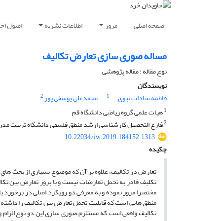
صفحه اصلی
مرور
اطلاعات نشریه
اصول اخلا
مساله صوری سازی تعارض تکالیف
نوع مقاله : مقاله پژوهشی
نویسندگان
2
1
فاطمه سادات نبوی
محمدعلی یوسفی پور
1
هیات علمی گروه ریاضی دانشگاه قم
2
َفارغ التحصیل کارشناسی ارشد منطق فلسفی دانشگاه تربیت مدرس
10.22034/iw.2019.184152.1313
چکیده
تعارض در تکالیف، علاوه بر آن که موضوع بسیاری از بحث های ف
تکلیف قادر به تحمل تعارضات نیست و با بروز تعارض بین تکال
مختصرا مرور نموده و به معرفی دو رویکرد اصلی در برخورد با
منطق هایی است که قابلیت تحمل تعارض بین تکالیف را داشته با
تکالیف واقعی است که مستلزم صوری سازی این دو نوع الزام و 