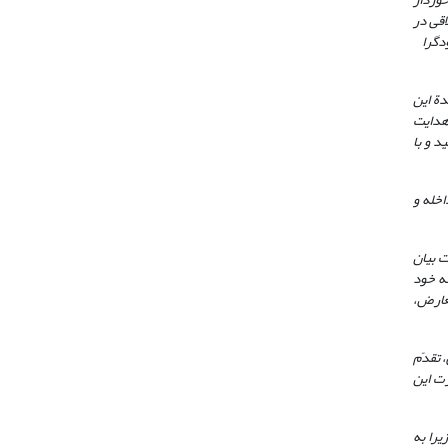
اقی در
دگرا
ت‌کنندة این
 هدایت
د و با
اخله و
ت بیان
ه خود
تعارض،
 تقدّم
ت این
یرا به