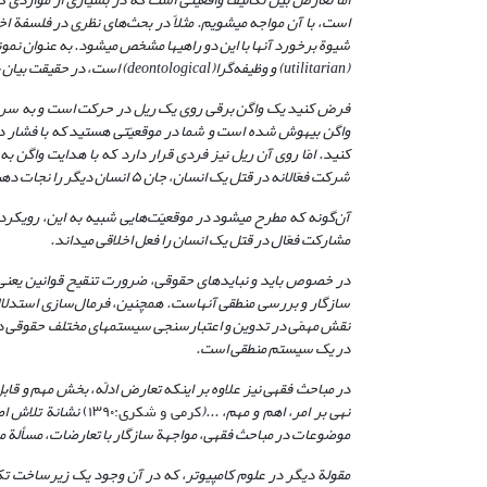
است، با آن مواجه می­شویم. مثلاً در بحث‌های نظری در فلسفة اخل
شیوة برخورد آنها با این دو راهی­ها مشخص می­شود. به عنوان نم
(
utilitarian
)
و وظیفه‌گرا
(
deontological
)
است، در حقیقت بیان ی
واگن بیهوش شده است و شما در موقعیّتی هستید که با فشار دادن
کنید. امّا روی آن ریل نیز فردی قرار دارد که با هدایت واگن 
شرکت فعّالانه در قتل یک انسان، جان ۵ انسان دیگر را نجات دهید؟ یا باید کاری انجام ندهید؟
آن‌گونه که مطرح می­شود در موقعیّت‌هایی شبیه به این، رویکرد 
مشارکت فعّال در قتل یک انسان را فعل اخلاقی می­داند.
در خصوص باید و نبایدهای حقوقی، ضرورت تنقیح قوانین یعنی ب
سازگار و بررسی منطقی آنهاست. همچنین، فرمال‌سازی استدلا
نقش مهمّی در تدوین و اعتبارسنجی سیستم­های مختلف حقوقی د
در یک سیستم منطقی است.
در مباحث فقهی نیز علاوه بر اینکه تعارض ادلّه، بخش مهم و قا
نهی بر امر، اهم و مهم، ...
(
کرمی و شکری:۱۳۹۰)
نشانة تلاش اص
موضوعات در مباحث فقهی، مواجهة سازگار با تعارضات، مسألة 
مقولة دیگر در علوم کامپیوتر، که در آن وجود یک زیرساخت تکلیف