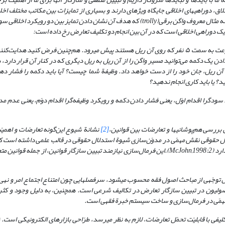
اق، دوراهی­های اخلاقی جایگاه ویژه­ای دارند و بسیاری از تمایزات بین مکاتب مختلف اخل
ونه مثال معروف واگن برقی
(
trolly
)
که هدف آن نشان دادن تمایز بین دو رویکرد اخلاقی سو
ک دو‌راهی اخلاقی است که در آن بین انجام دو تکلیف تعارض رخ داده است:
فرض کنید یک واگن برقی روی یک ریل در حرکت است و به سرعت به سمت ۵ نفر که روی آن ریل هستند پیش می­رود. هم‌چنین فرض کنید هدای
 یک دکمه می‌توانید مسیر واگن را از آن ریل به ریل دیگری که در کنار آن قرار دارد،
به آن ریل، جان خود را از دست خواهد داد. وظیفة شما چیست؟ آیا باید دکمه را فشار دهی
سودگرا اقدام اوّل، یعنی فشار دادن دکمه و رویکرد وظیفه‌گرا اقدام دوّم، یعنی عدم مد
ررسی هم‌پوشانی­ها و تعارضات بین قوانین،
[2]
نشانة شیوع این‌گونه تعارضات و اهمیّ
ل حقوقی نقش مهمّی در مدوّن‌سازی شیوة استدلال حقوقی در قالب علمی داشته است ک
ارد
(
McJohn,1998:2
).
این فرمال‌سازی نیازمند تبیین سازگار قوانین، از جمله قوانین م
بل توجّهی از مباحث اصول فقه محسوب می­شود، سرفصل­هایی چون امتناع اجتماع امر و نهی،
ولیون در تبیین سازگار تعارض در تکالیف شرعی است. همچنین، به دلیل وجود و کثر
مهمّی در فرمال‌سازی و ساخت سیستم خبرة فقهی است.
ی با قابلیّت تحمّل تعارضات، لازم به نظر می­رسد، طرّاحی بازارهای الکترونیکی است. ز