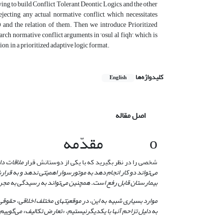
ying to build Conflict Tolerant Deontic Logics, and the other
ejecting any actual normative conflict, which necessitates
) and the relation of them. Then we introduce Prioritized
arch normative conflict arguments in 'osul al fiqh', which is
ion, in a prioritized adaptive logic format.
کلیدواژه‌ها
English
اصل مقاله
o مقدّمه
شخصی را در نظر بگیرید که با یکی از دوستانش قرار
ملاقات دا
می‌تواند دو کار انجام دهد به موتورسوار اهمیّتی ندهد و به ق
بیمارستان قابل رفع است. همچنین می‌تواند به رسیدگی به مجروح
موارد بسیاری شبیه به این، در موقعیّت­های مختلف اخلاقی، حقوقی و
به دلیل تزاحم آنها با یکدیگرنیستیم، «تعارض تکالیف» می‌گوییم.