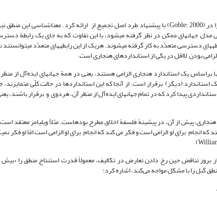
نمونه‌ای دیگر از این منطق‌ها منطق است که گبل(Goble) آن را در (Goble: 2000) با پیشنهاد طرد اصل تجمیع از ارائه کرد. معناشناسی این من
 مدل جهان­های ممکن در نظر گرفته می­شود، با این تفاوت که به جای یک رابطة دستر
ه­های دسترسی متعدّد به کار گرفته می­شوند. هریک از این رابطه­های متعدّد می­توانستند ن
زامی بودن لااقل در یکی از استاندارد­های هنجاری است.
 براساس یک استاندارد هنجاری الزامی هستند، یعنی در همة جهان­های ایده‌آل از منظر 
 استاندارد (دیگر) برقرار است. از آنجا که این استانداردها در حالت کلّی متمایزند، جه
ان استانداردی پیدا کرد که در تمام جهان­های ایده‌آل از منظر آن، هردوی و برقرار باشند، یعنی
هنجاری، پیش از آن، در پیشینة فلسفة اخلاق مطرح بوده­است. مثلاً ویلیامز معتقد است 
که انجام برای او الزامی است و فکر می کند که انجام برای او الزامی است امّا او فکر نمی­
ز بروز تناقض حین رخ دادن تعارض در تکالیف، معمولاً قدرت استنتاج منطق را «بیش 