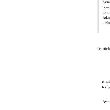
narma
is se
forma
Adapt
the l
deontic l
ند. او
 او به
ف خود،