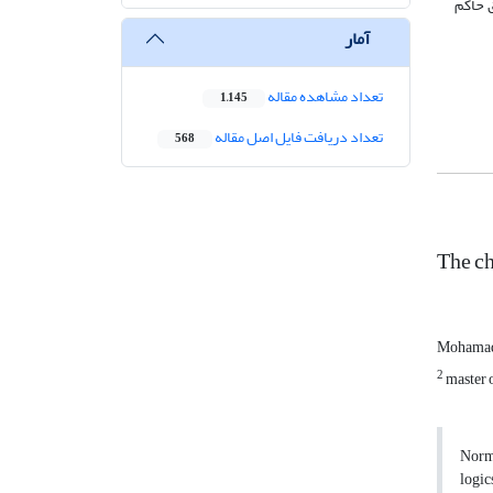
 حاکم
آمار
تعداد مشاهده مقاله
1,145
تعداد دریافت فایل اصل مقاله
568
The ch
Mohamad 
2
master o
Norma
logic