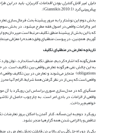
دلیل غیر قابل کنترل بودن اقدامات کاربران، باید در این طرّاح
پیش‌بینی کرد
(Giannikis, 2010:1).
بخش دوم این نوشتار را به مرور پیشینة بحث فرمال‌سازی تعارض
امر و الزامات واقعی در اصول فقه مطرح می­شود، در بخش سوم
آوریم. همچنین، در پیوست منطق­های وفق‌دهنده را معرّفی می­نمای
تاریخچه تعارض در منطق­های تکلیف
همان‌گونه که اشاره کردیم، منطق تکلیف استاندارد، توان وارد
obligations) متمایز می‌شوند و تعارض در بین تکالیف واقعی امکان‌پذیر نیست و در واقع الزامی که اصول
واقعی است که پس از در نظر گرفتن همة شرایط، الزام آنها محر
مسأله­ای که در مدل‌سازی صوری براساس این رویکرد با آن موا
واقعی از الزامات در بادی امر است. به چارچوب حاصل از تلا
خواهیم پرداخت.
رویکرد دوم به این مسأله، کنار آمدن با امکان بروز تعارضات تک
تناقض و یا الزامی شدن همه گزاره­ها منجر نشود.
یکی از دو راه حل کلّی برای بالا بردن قابلیّت تحمّل تعارض در من