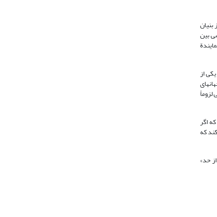
طق نیز بنیان
سی بین
مایندة
یکی از
ان­های
 لزوماً
که اگر
کند که
از حد»