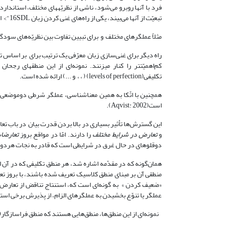
تبعیّت از آنها می‌بیند، یکی از راه‌های غنی کردن زبان
16SDL"> اضافه کردن یک اندیس به عملگر
مثلاً عملگرهای مختلف و برای تبیین تفاوت بین نظریّه‌های سودگر
تکلیفی(levels of perfection) ( ، ، و ...) ارائه شده است.
است(Aqvist: 2002).
این گسترش‌ها تأثیر بسیاری در بالا بردن قدرت بیان در باب تعا
و
تعارض در شرایط مختلف
را دارند. امّا در مواقع بروز
تعارضات
دوقلوهای در حال غرق در شرایطی است که قادر به نجات هردو 
همان‌گونه که در مقدّمه اشاره شد، هر منطق تکلیفی که در آن
منطقی آن بر مبنای منطق کلاسیک تعریف شده باشند، با بروز تعارض
«ضعیف کردن » به گونه‌ای است که، استنتاج تناقض از تعارض 
عملگر یا تنوّع بخشیدن به عملگر‌های الزام، از پذیرش برخی استن
نمونه‌ای از این منطق‌ها، منطق‌هایی هستند که منطق فراسازگار(paraconsistant) را به جای منطق گزاره­ای کلاسیک مبنای خود قرار می‌دهند (طرد اصل: )