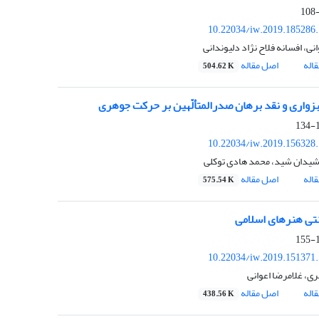
10.22034/iw.2019.185286
نی، افسانه فلاح نژاد دلیوندانی
اله
اصل مقاله
504.62 K
واری و نقد برهان صدرالمتألّهین بر حرکت جوهری
1
10.22034/iw.2019.156328
یدان شید، محمد هادی توکلی
اله
اصل مقاله
575.54 K
تی هنرهای اسلامی
1
10.22034/iw.2019.151371
، غلامرضا اعوانی
اله
اصل مقاله
438.56 K