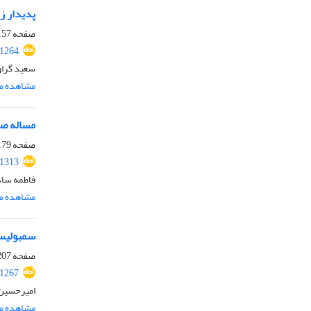
پدیدار ز
صفحه
57-178
.1264
سعید گراون
مشاهده مق
مساله صو
صفحه
79-206
.1313
فاطمه ساد
مشاهده مق
سمبولیسم
صفحه
07-232
.1267
امیرحسین 
مشاهده مق