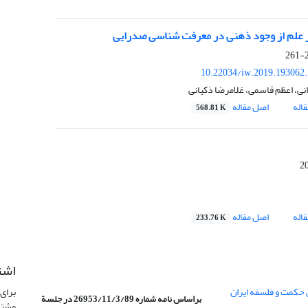
ز علم از وجود ذهنی در معرفت شناسی صدرایی
2
10.22034/iw.2019.193062
نی، اعظم قاسمی، غلامرضا ذکیانی
اله
اصل مقاله
568.81 K
اله
اصل مقاله
233.76 K
اشت
 حکمت و فلسفه ایران
برای 
براساس نامه شماره 26953/11/3/89 در جلسة
مشتر