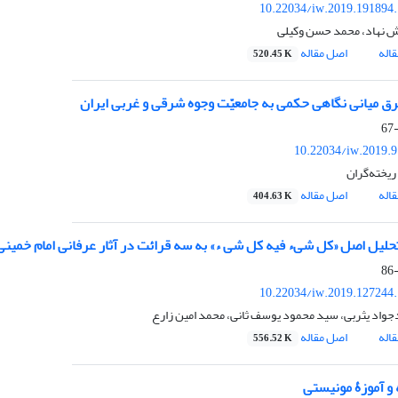
10.22034/iw.2019.191894
 نهاد، محمد حسن وکیلی
اله
اصل مقاله
520.45 K
رق میانی نگاهی حکمی به جامعیّت وجوه شرقی و غربی ایران
10.22034/iw.2019.
یخته‌گران
اله
اصل مقاله
404.63 K
تحلیل اصل «کل شیء فیه کل شی ء» به سه قرائت در آثار عرفانی امام خمینی
10.22034/iw.2019.127244
اد یثربی، سید محمود یوسف ثانی، محمد امین زارع
اله
اصل مقاله
556.52 K
 و آموزۀ مونیستی