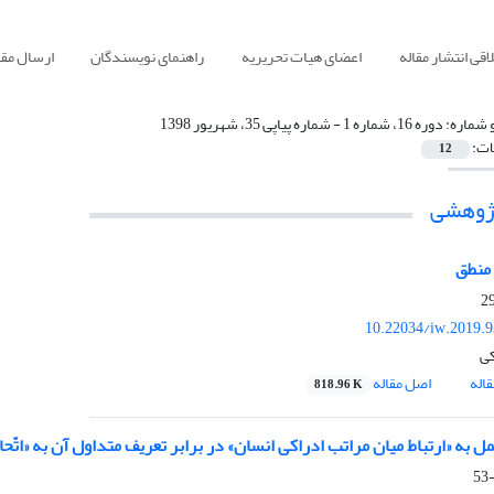
قی انتشار مقاله
اعضای هیات تحریریه
راهنمای نویسندگان
ارسال مقا
 شماره:
دوره 16، شماره 1 - شماره پیاپی 35، شهریور 1398
ات:
12
پژوهشی
منطق
10.22034/iw.2019.
کی
اله
اصل مقاله
818.96 K
 به «ارتباط میان مراتب ادراکی انسان» در برابر تعریف متداول آن به «اتّحا