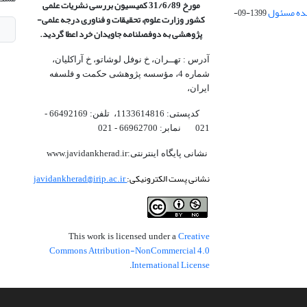
مورخ 31/6/89 کمیسیون
بررسی نشریات علمی
1399-09-
کشور وزارت علوم، تحقیقات و فناوری درجه علمی‌-
پژوهشی
به دوفصلنامه جاویدان خرد اعطا گردید.
آدرس : تهــران، خ نوفل لوشاتو، خ آراکلیان،
شماره 4،‌ مؤسسه پژوهشی حکمت و فلسفه
ایران،‌
کدپستی: 1133614816، تلفن: 66492169 -
021 نمابر: 66962700 - 021
نشانی پایگاه اینترنتی:www.javidankherad.ir
نشانی پست الکترونیکی:
javidankherad@irip.ac.ir
Creative
This work is licensed under a
Commons Attribution-NonCommercial 4.0
International License
.