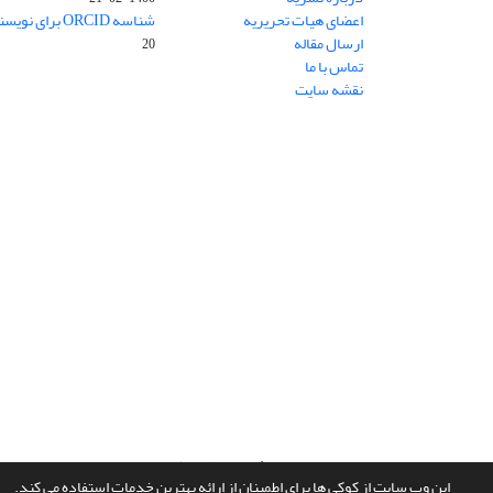
اعضای هیات تحریریه
شناسه ORCID برای نویسنده مسئول
ارسال مقاله
20
تماس با ما
نقشه سایت
سامانه مدیریت نشریات علمی.
طراحی و پیاده سازی از
سیناوب
این وب سایت از کوکی ها برای اطمینان از ارائه بهترین خدمات استفاده می کند.