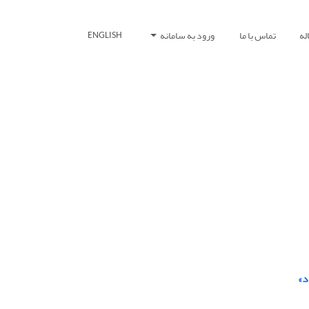
له
تماس با ما
ورود به سامانه
ENGLISH
د»