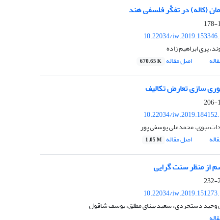
مان (کاله) در تفکّر فلسفی هند
1
10.22034/iw.2019.153346
د، پری ابراهیم زاده
اله
اصل مقاله
670.65 K
ری سازی تعارض تکالیف
1
10.22034/iw.2019.184152
ات نبوی، محمدعلی یوسفی پور
اله
اصل مقاله
1.05 M
 از منظر سنت گرایی
2
10.22034/iw.2019.151273
وحید دستجردی، سعید بینای مطلق، یوسف شاقول
اله