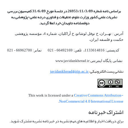
براساس نامه شماره 26953/11/3/89 در جلسة مورخ 31/6/89 کمیسیون
بررسی
نشریات علمی کشور وزارت علوم، تحقیقات و فناوری درجه علمی‌-پژوهشی
به
دوفصلنامه جاویدان خرد اعطا گردید.
آدرس : تهــران، خ نوفل لوشاتو، خ آراکلیان، شماره 4،‌ مؤسسه پژوهشی
حکمت و فلسفه ایران،‌
کدپستی: 1133614816، تلفن: 66492169 - 021 نمابر: 66962700 - 021
نشانی پایگاه اینترنتی:www.javidankherad.ir
نشانی پست الکترونیکی:
javidankherad@irip.ac.ir
Creative Commons Attribution-
This work is licensed under a
NonCommercial 4.0 International License
.
اشتراک خبرنامه
برای دریافت اخبار و اطلاعیه های مهم نشریه در خبرنامه نشریه مشترک شوید.