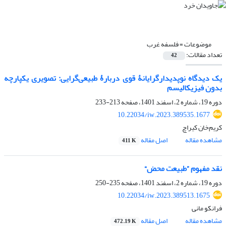
موضوعات =
فلسفه غرب
تعداد مقالات:
42
یک دیدگاه نوپدیدارگرایانۀ قوی دربارۀ طبیعی‌گرایی: تصویری یکپارچه
بدون فیزیکالیسم
دوره 19، شماره 2، اسفند 1401، صفحه
213-233
10.22034/iw.2023.389535.1677
کریم‌خان کیراچ
مشاهده مقاله
اصل مقاله
411 K
نقد مفهوم ”طبیعت محض“
دوره 19، شماره 2، اسفند 1401، صفحه
235-250
10.22034/iw.2023.389513.1675
فرانکو مانی
مشاهده مقاله
اصل مقاله
472.19 K