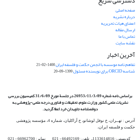
دسترسی سریع
صفحه اصلی
درباره نشریه
اعضای هیات تحریریه
ارسال مقاله
تماس با ما
نقشه سایت
آخرین اخبار
تفاهم نامه موسسه با انجمن حکمت و فلسفه ایران
1400-02-21
شناسه ORCID برای نویسنده مسئول
1399-09-20
براساس نامه شماره 26953/11/3/89 در جلسة مورخ 31/6/89 کمیسیون
بررسی
نشریات علمی کشور وزارت علوم، تحقیقات و فناوری درجه علمی‌-پژوهشی
به
دوفصلنامه جاویدان خرد اعطا گردید.
آدرس : تهــران، خ نوفل لوشاتو، خ آراکلیان، شماره 4،‌ مؤسسه پژوهشی
حکمت و فلسفه ایران،‌
کدپستی: 1133614816، تلفن: 66492169 - 021 نمابر: 66962700 - 021