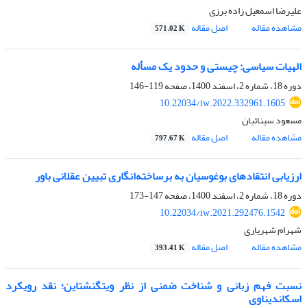
علیرضا اسمعیل زاده برزی
مشاهده مقاله
اصل مقاله
571.02 K
الهیات سیاسی: چیستی و حدود یک مسأله
دوره 18، شماره 2، اسفند 1400، صفحه
119-146
10.22034/iw.2022.332961.1605
مسعود سینائیان
مشاهده مقاله
اصل مقاله
797.67 K
ارزیابی انتقادهای بوغوسیان به برساخته‌انگاری تبیین عقلانی باور
دوره 18، شماره 2، اسفند 1400، صفحه
147-173
10.22034/iw.2021.292476.1542
شهرام شهریاری
مشاهده مقاله
اصل مقاله
393.41 K
نسبت فهم زبانی و شناخت ضمنی از نظر ویتگنشتاین؛ نقد رویکرد
اسکاندیناوی