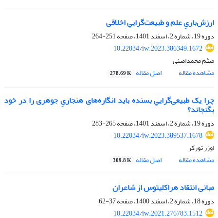
ارزش‌باریِ علم و طبیعت‌گراییِ اخلاقی
دوره 19، شماره 2، اسفند 1401، صفحه
251-264
10.22034/iw.2023.386349.1672
میثم محمدامینی
مشاهده مقاله
اصل مقاله
278.69 K
چرا یک طبیعی‌گراییِ بسنده باید انگاره‌های هنجاریِ جوهری را در خود
بگنجاند؟
دوره 19، شماره 2، اسفند 1401، صفحه
265-283
10.22034/iw.2023.389537.1678
اوزر تورکر
مشاهده مقاله
اصل مقاله
309.8 K
مبانی انتقاد هراکلیتوس از شاعران
دوره 18، شماره 2، اسفند 1400، صفحه
37-62
10.22034/iw.2021.276783.1512