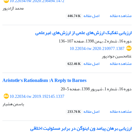
10.22034/iw.2020.256494.1472
محمد آزادپور
مشاهده مقاله
اصل مقاله
446.74 K
ارزیابی تفکیک ارزش‌های علمی از ارزش‌های غیرعلمی
دوره 16، شماره 2، بهمن 1398، صفحه
107-136
10.22034/iw.2020.210977.1387
غلامحسین جوادپور
مشاهده مقاله
اصل مقاله
622.46 K
Aristotle's Rationalism :A Reply to Barnes
دوره 16، شماره 1، شهریور 1398، صفحه
5-20
10.22034/iw.2019.192145.1337
یاسمن هشیار
مشاهده مقاله
اصل مقاله
233.76 K
ارزیابی برهان پیامد ون اینوگن در برابر مسئولیت اخلاقی