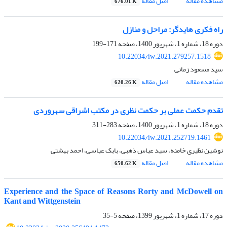
مشاهده مقاله
اصل مقاله
676.01 K
راه فکری هایدگر: مراحل و منازل
دوره 18، شماره 1، شهریور 1400، صفحه
171-199
10.22034/iw.2021.279257.1518
سید مسعود زمانی
مشاهده مقاله
اصل مقاله
620.26 K
تقدم حکمت عملی بر حکمت نظری در مکتب اشراقی سهروردی
دوره 18، شماره 1، شهریور 1400، صفحه
283-311
10.22034/iw.2021.252719.1461
نوشین نظیری خامنه، سید عباس ذهبی، بابک عباسی، احمد بهشتی
مشاهده مقاله
اصل مقاله
650.62 K
Experience and the Space of Reasons Rorty and McDowell on
Kant and Wittgenstein
دوره 17، شماره 1، شهریور 1399، صفحه
5-35