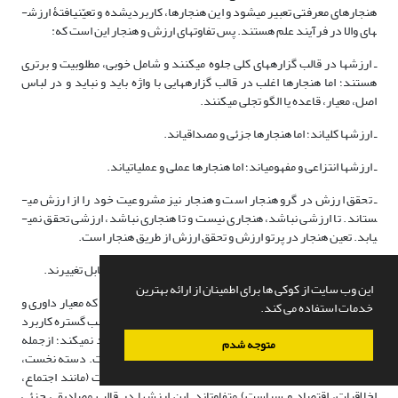
هنجارهای معرفتی تعبیر می­شود و این هنجارها، کاربردی­شده و تعیّن­یافتۀ ارزش­
های والا در فرآیند علم هستند. پس تفاوت­های ارزش و هنجار این است که:
ـ ارزش­ها در قالب گزاره­های کلی جلوه می­کنند و شامل خوبی، مطلوبیت و برتری
هستند؛ اما هنجارها اغلب در قالب گزاره­هایی با واژه باید و نباید و در لباس
اصل، معیار، قاعده یا الگو تجلی می­کنند.
ـ ارزش­ها کلی­اند؛ اما هنجارها جزئی و مصداقی­اند.
ـ ارزش­ها انتزاعی و مفهومی­اند؛ اما هنجارها عملی و عملیاتی­اند.
ـ تحقق ارزش در گرو هنجار است و هنجار نیز مشروعیت خود را از ارزش می­
ستاند. تا ارزشی نباشد، هنجاری نیست و تا هنجاری نباشد، ارزشی تحقق نمی­
یابد. تعین هنجار در پرتو ارزش و تحقق ارزش از طریق هنجار است.
ـ ارزش­های ذاتی تغییر نمی­کنند؛ اما ارزش­های ابزاری و هنجارها قابل تغییرند.
این وب سایت از کوکی ها برای اطمینان از ارائه بهترین
حاصل آنکه، ارزش عنوانی عام برای خیر، برتری و آرمان است که معیار داوری و
خدمات استفاده می کند.
انتخاب و سرمنشأ سرزنش و ستایش شمرده می­شود و به­تناسب گستره کاربرد
دارای اقسامی است که این تنوع، تفاوت عمیقی بین آنها ایجاد نمی­کند؛ ازجمله
متوجه شدم
دسته­بندی­های مهم در ارزش­ها، تقسیم به علمی و غیرعلمی است. دسته نخست،
ارزش­های حاکم بر فرآیند علم­اند که با ارزش­های دیگر ساحات (مانند اجتماع،
اخلاقیات، اقتصاد و سیاست) متفاوت­اند. این ارزش­ها در قالب مصادیقی جزئی