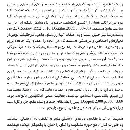
واحد به هم پیوسته با ویژگی­های واحد است. درنتیجه به­حدی ارزش­های اجتماعی
بر دیگر ارزش­ها اثر می­گذارند و آنها را تعریف و تعیین می­کنند که تفکیک آنها
غیرممکن است. با کاوش درباب چیستی ارزش­های علمی درمی­یابیم که آنها
درواقع بازتاب همان ارزش­های اجتماعی حاکم بر پژوهشگر (البته این بار در
ساحت علم) هستند. (Rooney, 1992, p. 16; Douglas, 2009, p. 90-91) نگرش
پست­مدرن­ها نیز چنین است و به اعتقاد آنها ارزش­های علمی، درحقیقت نوعی از
معیارهای اجتماعی و فرهنگی هستند که هر آنچه را اعضای یک جامعه برای
بهبود نظریات علمی مفید می­دانند، راهبری و جهت­دهی می­کنند. به عبارت دیگر،
در پس­زمینه نظام ارزشی علمی، یک ساختار اجتماعی وجود دارد که همه ارزش­ها
معطوف به آن تعریف و تعیین می­شوند و تنها مشخصه ارزش­های علمی در این
حالت همان است که این امور شاخصه بهتر شدن و ارتقای نظرهای علمی به شمار
می­روند؛ برخلاف دیگر ارزش­های اجتماعی که شاخصه آنها، بهبود فعالیت­های
اجتماعی است و برای ارزش­گذاری فعالیت­های اجتماعی، این موارد خط­کش­های
خوبی هستند. پس اگرچه دانشمندان خود را متعهد به ارزش­های معرفتی می­
دانند و برای این کار دلایل خوبی هم دارند، تا زمانی که این ارزش­ها، تعین­یافته
ارزش­های بالادستی اجتماعی نباشند، فعالیت علمی امکان­پذیر نخواهد بود.
(Doppelt, 2008, p. 307-308) پس رابطه نظام اجتماع و نهاد علم، جزء و کل است
و رابطه بین ارزش­های اجتماعی و علمی، از نوع تولیدی است.
همچنین برخی با مقایسه دو نوع ارزش­های علمی و اخلاقی (نه ارزش­های اجتماعی
به صورت کلان)، دو حوزه عقلانیت و اخلاق را چنان با یکدیگر آمیخته می­دانند