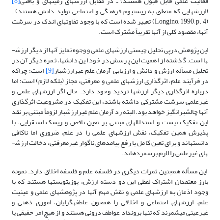
فعالیت علمی قابل قبول هستند) ـ در مقابل ارزش­های زمینه­ای و بافتی
[8]
(ارزش­هایی که متعلق به زیست­بوم فرهنگی و اجتماعی تولید دانش هستند) ـ
(Longino, 1990, p. 4) تعبیر شده است که با وجود تفاوت­های اندک در سرشت
آنها، مقصود کلی از آنها تقریباً مشترک است.
این پژوهش درپی تحلیل چیستی ارزش­های علمی و وجوه تمایز آنها از دیگر ارزش­
ها است. گذشته از اهمیت این پرسش در خود این دانش­ها، ثمره دیگر آن در
تحلیل مسأله ارزش و دانش و ارزیابی آرمان علم غیرارزش­بار
[9]
است؛ چراکه
در فرآیند علم، اثرگذاری ارزش­های علمی و معرفتی، مجاز (بلکه لازم) است؛ اما
درباره اثرگذاری دیگر ارزش­ها تردید وجود دارد. حال اگر ارزش­های علمی و
غیرعلمی سرشت مشترکی داشته باشند، این تفکیک در مشروعیت اثرگذاری
آنها چالش­برانگیز خواهد بود. البته رد آرمان علم غیرارزش­بار لزوماً مبتنی بر نقد
این تفکیک نیست و استدلال­های مبتنی بر تعین ناقص و ریسک استقرایی، با
پذیرش همین تفکیک، نقش ارزش­های علمی را در علم، ضروری اما ناکافی
دانسته­اند و برای تعین کامل یا رفع پیامدهای ناگوار غیرمعرفتی، دخالت ارزش­
های غیرعلمی را لازم برشمرده­اند.
این مسأله همچنین ثمرات دیگری در فلسفه علم و فلسفه اخلاق دارد. نمونه
بارز معتقدان اشتراک لفظی این دو دسته ارزش، پوزیتویست­ها هستند که با
وجود اذعان به ارزش­های علمی و نقش مهم آنها در پژوهش­های علمی و عینیت
علم، ارزش­های اجتماعی و اخلاقی را همچون عاطفه­گرایان، اموری ذهنی و
غیرعینی می­شمرند که تنها برون­داد عواطف درونی هستند و از هیچ امر حقیقی یا