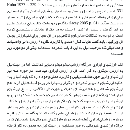
سادگی و انسجام را نه معیار، که ارزش­های علمی می­داند. (Kuhn, 1977, p. 329-
331) لیسی نیز پس از تحلیل چیستی و مصادیق ارزش­های شناختی، آنها را معیاری
برای ارزیابی فعالیت معرفتی افراد معرفی می­کند که از آن، برابری ارزش با معیار
به دست می­آید. (lacey, 2005, p. 61) داگلاس دو غایت کلان برای فعالیت علمی
در نظر گرفته و سپس ارزش­ها را بسته به هر یک از غایات، دسته­بندی کرده
است. با توجه به اشکالات سخن او و ناکافی بودن آن معیار برای نفی ارزش بودن
آن ویژگی­ها، باید گفت غایات کلان (صدق یا کاربرد نظریه) ارزش ذاتی و اصلی­اند
و مصادیقی که درجهت نیل به این غایات شمرده شده­اند، یکی از دو مورد زیر
هستند:
الف) ارزش­های ابزاری؛ هر گاه ارزشی به­خودی­خود بهایی نداشت؛ اما در جهت نیل
به ارزش دیگری به کار آمد، آن را ارزش ابزاری می­نامند. در حوزه علم نیز
ارزش­های والایی چون مطابقت، یقین و کاربرد عملی وجود دارد که باید آنها را به­
مثابه ارزش­های ذاتی برشمرد و دیگر ارزش­ها را در پرتو آنها تحلیل کرد. هم
ارزش­های شناختی و هم ارزش­های معرفتی موردنظر داگلاس از سنخ ارزش­های
ابزاری­اند؛ چراکه او ارزشمندی هر یک از مصادیق دو دسته یادشده را در پرتو
ارزش­های والاتری ترسیم می­کند و این حاکی از ابزار بودن آنها برای نیل به کلان­
ارزش­های دیگر است. صدق و کارآمدی عملی از مهم­ترین ارزش­های علمی مدنظر
اوست. همچنین بیان شد که ارزش­های علمی گاه ذاتی­اند و گاه غیرذاتی. آنچه
درباره ارزش­های ابزاری گفته شده، درباره ارزش­های غیرذاتی نیز باید بیان کرد؛
چراکه ارزش­های غیرذاتی به طور مستقیم در جهت نیل به صدق به کار گرفته