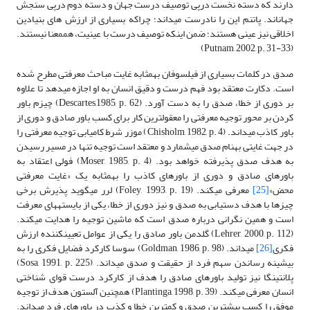
دارند که دسته نخست درپی توصیف درست جهان و دسته دوم درپی سنجش
جهان­اند. پاتنم این را نادرست می­داند؛ چراکه بسیاری از ارزش های بنیادین
اخلاقی نیز عینی هستند؛ ضمن اینکه توصیف درست با عینیت، هم­معنا نیستند.
(Putnam, 2002, p. 31-33)
صدق در کلمات بسیاری از فیلسوفان به­مثابه غایت مباحث معرفتی مطرح شده
است. دکارت معتقد بود فهم درست و دقیق انسان به او اجازه می­دهد تا علاوه
بر دوری از خطا، صدق را به دست آورد. (Descartes,1985, p. 62) چیزم باور
کردن بر محور توجیه معرفتی را معقول‎ترین کار برای کسب باور صادق و دوری از
باور کاذب می­داند. (Chisholm, 1982, p. 4) موزر شرط کامیابی توجیه معرفتی را
در جهت غایتی به­نام صدق می­شمارد و معتقد است توجیه تنها در مسیر رسیدن
به هدف صدق پذیرفته خواهد بود. (Moser, 1985, p. 4) فولی اعتقاد به
باورهای صادق و دوری از باورهای کاذب را به­مثابه یک «غایت معرفتی
محض»
[25]
معرفی می­کند. (Foley, 1993, p. 19) لرر می­گوید پذیرش برخی
چیزها با هدف دستیابی به صدق و نیز دوری از خطا، یکی از بایسته­های معرفت
است و همین نگرانی درباره صدق است که ماشین توجیه را هدایت می­کند.
(Lehrer, 2000, p. 112) گلدمن باور صادق را یکی از عوامل تعیین­کننده ارزش
فکری
[26]
می­داند. (Goldman, 1986, p. 98) سوسا کارکرد فضایل فکری را به
بیشینه رساندن سهم فرد از حقیقت و صدق می­داند. (Sosa, 1991, p. 225)
پلانتینگا نیز تولید باورهای صادق را هدف از کارکرد درست قوای شناختی
انسان معرفی می­کند. (Plantinga, 1998, p. 39) همچنین آلستون هدف از توجیه
موفق را کسب بیشترین صدق و کمترین خطا و کذب در باورهای فرد می­داند.