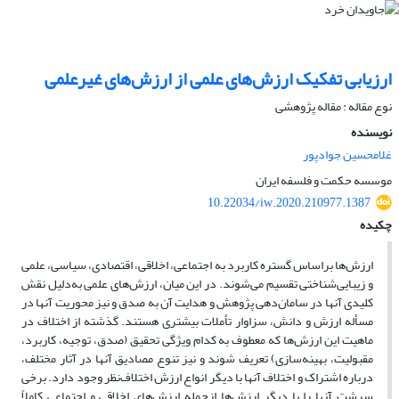
ارزیابی تفکیک ارزش‌های علمی از ارزش‌های غیرعلمی
نوع مقاله : مقاله پژوهشی
نویسنده
غلامحسین جوادپور
موسسه حکمت و فلسفه ایران
10.22034/iw.2020.210977.1387
چکیده
ارزش‌ها براساس گستره کاربرد به اجتماعی، اخلاقی، اقتصادی، سیاسی، علمی
و زیبایی‌شناختی تقسیم می‌شوند. در این میان، ارزش‌های علمی به‌دلیل نقش
کلیدی آنها در سامان‌دهی پژوهش و هدایت آن به صدق و نیز محوریت آنها در
مسأله ارزش و دانش، سزاوار تأملات بیشتری هستند. گذشته از اختلاف در
ماهیت این ارزش‌ها که معطوف به کدام ویژگی تحقیق (صدق، توجیه، کاربرد،
مقبولیت، بهینه‌سازی) تعریف شوند و نیز تنوع مصادیق آنها در آثار مختلف،
درباره اشتراک و اختلاف آنها با دیگر انواع ارزش اختلاف‌نظر وجود دارد. برخی
سرشت آنها را با دیگر ارزش‌ها ازجمله ارزش‌های اخلاقی و اجتماعی کاملاً