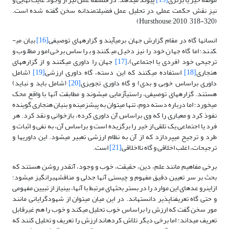
نیز نقش حکمت عملی در تحلیل عمل فضیلت­مندانه سخن گفته شده است.
(Hursthouse, 2010 , 318-320)
انسان­ها گاه در مقام گزارش جهان برمی­آیند و گزاره­های توصیفی
[16]
بیان می­
کنند؛ اما گاه جهانِ خود را نیز دخیل می­کنند و براساس برخی امور مطلوب و
ترجیحی خود (فردی یا اجتماعی)،
[17]
جهان را داوری می­کنند و از گزاره­های
هنجاری
[18]
استفاده می­کنند که این دسته، گاه داوری ارزشی
[19]
(شامل
داوری براساس خوبی و بدی) و گاه داوری تجویزی
[20]
(شامل باید و نباید)
هستند. گزاره­های توصیفی، راستی­آزمایی می­شوند و مطابقت آنها با واقع محک
می­خورد؛ اما درباره دسته دوم، تنها می­توان به پیش­زمینه و بنیان هنجاری گوینده
نفوذ کرد و معیاری را که وی براساس آن داوری کرده، بازخوانی و نقد کرد. هر
فرد یا اجتماعی یک تلقی از خیر را برگزیده است و براساس آن، به نفی و اثبات و
طرد و ترجیح می­پردازد که از آن به نظام ارزشی تعبیر می­شود. این داوری­ها و
ترجیحات، اغلب اخلاقی و گاه نااخلاقی
[21]
است.
برخی مفاهیم مانند علم، دین، حقیقت، خوب و وجود، آنقدر روشن هستند که
بحث بر سر تعیین دقیق مفهوم و چیستی آنها جدلی و مناقشه­برانگیز می­شود؛
ازاین­رو عده­ای این موارد را در بستر بحث­های مرتبط با آنها، بی­نیاز از تبیین مفهومی
و حتی گاه تعریف­ناپذیر دانسته­اند. در این میان می­توان از شهودگرایانی مانند
مور سخن گفت که ارزش را براساس خوب تحلیل می­کند و خوب را هم غیرقابل
تعریف می­داند؛ اما برخی دیگر تلاش کرده­اند ارزش را تعریف و تحلیل کنند که