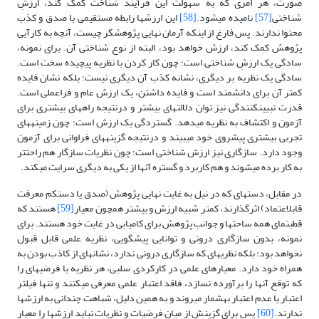
صورت، هر امری که به سهولت این فرآیند شناخت کمک کند، ارزشِ
شناختی
[57]
نامیده می­شود.
[58]
این ارزش­ها رابطه مستقیمی با صدق و کذب
محتوا ندارند. پس فارغ از اینکه آرمان نهایی پژوهشگر چیست، آنچه به کارآیی
پژوهش کمک کند، ارزش خواهد بود، البته از نوع شناختی آن. برای نمونه،
سادگی یک ارزشِ شناختی است؛ چون کار کردن با نظریه پیچیده سخت است.
سادگی یک نظریه بر دیگری، نشانه کذب آن دیگری نیست؛ بلکه نشان فایده
کمتر آن برای دانشمند است و فایده داشتن، یک ارزش عام و فراعملی است.
قدرت تبیین­کنندگی نیز توان دلالت­های بیشتر و درنتیجه راه­های بیشتری برای
آزمون و اکتشاف به نظریه می­دهد. گستردگی یک ارزش است؛ چون زمینه­های
تجربی بیشتری پیش­روی خود می­بیند و درنتیجه گزینه­های فراوانی برای آزمون
وجود دارد. سازگاری نیز ارزش شناختی است؛ چون نظریات سازگار هم راحت­تر
به کار برده می­شوند و هم کاربرد و گستره آنها از یکی به دیگری سرایت می­کند.
در مقابل، دسته­ای که در نیل به غایت نهایی پژوهش (صدق یا دست­کم معرفت
قابل­اعتماد) اثرگذارند، کمتر شبیه ارزش و بیشتر همچون معیار
[59]
هستند که
قطب­نمای همه ساحت­ها و جوانب پژوهش برای کامیابی در غایت خود هستند. برای
نمونه، بدون سازگاری درونی و توانایی پیشگویی، نظریه علمی قابل قبول
نخواهد بود؛ بلکه نظریه­ای که سازگاری درونی ندارد، نشانه­ای از کاذب بودن به
همراه خود دارد. معیارهای علمی در کارکردی سلبی، هر نظریه یا فرضیه­ای را
که توقع آنها را برآورده نسازد، فاقد اعتبار علمی معرفی می­کنند و تنها فیلتر
اعتبار یا عدم اعتبار به­شمار می­روند و به همین دلیل، شباهت چندانی به ارزش­ها
ندارند.
[60]
پس برای گزینش از میان فرضیات و نظریات نباید ارزش­ها را معیار