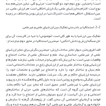
است) یا متباین. نوع دوم خود دو گونه است: جزئی و کلی. تباین جزئی هم سه
نوع است: التزام به ارزش­های علمی، یک ارزش اخلاقی است؛ هر ارزش علمی، در
عین استقلال، اخلاقی هم است؛ اشتراک تنها در ارزش بودن و اختلاف در زمینه
است.
2-2. استدلال­ها بر نادرستی تفکیک بین ارزش­های علمی و غیرعلمی
تفکیک بین ارزش­ها یا به طور کلی است (موضوعی) یا تنها در کاربست آن برای
حل مسأله ارزش و دانش (حکمی). مهم­ترین استدلال­ها در محور دوم عبارتند از:
الف) فروریختن دیوار تمایز ساحات ارزش: مهم­ترین نگرش برای تمایز ارزش­های
علمی از غیرعلمی، جداسازی نهاد علم و استدلال علمی از ساحت اجتماع و
واقعیات عینی است؛ به این بیان که داوری­ها و ترجیحات علمی، نیازمند معیارها و
ارزش­هایی ویژه ساختار علمی و غیر از ارزش­های رایج در مجادلات اجتماعی است.
علم بنیان و ساختار خود را دارد و اجتماع نیز قوانین و مختصات خود را؛
درنتیجه ارزش­های حاکم بر هر یک، سرشت متفاوتی دارند. مخالفان معتقدند
چنین تفکیکی نه واضح و روشن است و نه دلیل کافی و قانع­کننده دارد و پیوند
ارزش­های علمی با غیرعلمی آنقدر عمیق است که تمایز بین آنها ناکام بماند.
مدعای اصلی این گروه آن است که ساختارهای علمی، جزئی از ساختارهای
اجتماعی و در دل آنهاست؛ از این­رو نمی­توان بخشی از اجتماع را جدا کرد و از
قواعد و آرمان­های اختصاصی آن سخن گفت. از پژوهشگر گرفته تا سازمان و
خانواده وی و آرمان­های علمی و غیرعلمی آنها، همگی درهم پیچیده شده و یک