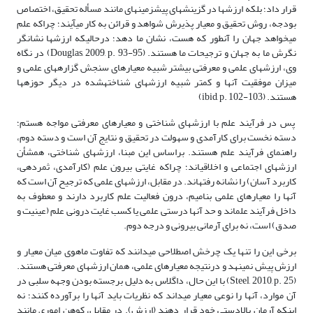
قرار داد؛ بلکه ارزش­ها در گزینش­های پیش­زمینه­ای مانند مسأله تحقیق، اختصاص
بودجه، روش تحقیق و معیار پذیرش شواهد و قرائن به کار می­آیند؛ چراکه علم
می­خواهد جهان را آن­طور که هست، نشان ما دهد؛ درحالی­که ارزش­ها نشانگر
نگرش ما به جهان و ترجیحات ما هستند. (Douglas, 2009, p. 93-95) در نگاه
وی، ارزش­های علمی و معرفتی بیشتر شبیه معیارهای سنجش گزاره­های علمی و
میزان موفقیت آنها و کمتر شبیه ارزش­های شناخته­شده در دیگر حوزه­ها
هستند. (ibid, p. 102-103)
پس در فرآیند علم با ارزش­های شناختی و معیارهای معرفتی مواجه هستم؛
دسته نخست برای کارآمدی و سهولت در تحقیق و نتایج آن است و دسته دوم،
راهنمای فرآیند علم هستند. براساس این مبنا، ارزش­های شناختی، هم­شأن
ارزش­های اجتماعی و اخلاقی­اند؛ چراکه غایتی بیرون علم (کارآمدی، ثمردهی،
کاربرد آسان) را نشانه رفته­اند. در مقابل، ارزش­های علمی که ترجیح آن است که
آنها را معیارهای علمی بنامیم، درون فعالیت علم کاربرد دارند و معطوف به
داخل فرآیند علم­اند و حد آنها درستی علمی یا کسب غایت درونی علم (عینیت و
صدق) است، نه برای آرمانی بیرونی و درجه دوم.
برخی این را تنها یک چرخش اصطلاحی می­دانند که تفاوت ماهوی میان معیار و
ارزش پیش نمی­نهد و درنتیجه معیارهای علمی، همان ارزش­های معرفتی هستند.
(Steel, 2010, p. 25) با این حال، داگلاس به دلیل برجسته بودن وجهه سلبی در
آن موارد، آنها را نوعی معیار می­داند که نظریات باید آنها را برآورده کنند؛ نه
اینکه آرمان بالادستی خود قرار دهند (ارزش). در مقابل، کوهن اموری مانند