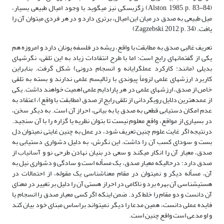
(Alston, 1985, p. 83-84) زگزبسکی نیز می­گوید با وجود امیال طبیعی بسیار،
میل طبیعی به صدق در میان این امیال، برتری دارد و در هر فردی می­توان آن را
یافت. (Zagzebski, 2012, p. 34)
تعریف غالبی صدق به مطابقت با واقع، ریشه در فلسفه یونان دارد و امروزه هم
یکی از گفتمان­های رایج است؛ اما با طرح انتقادات زیاد به این تلقی، نگرش­های
بدیلی (مانند: کارکرد عمل­گرایانه و انسجام درونی) شکل گرفت. بنابراین
کاربرد ارزش­های علمی لزوماً پیوندی با رئالیسم علمی ندارند و بسته به تلقی
خاص از صدق، ارزش­های علمی در هر پارادایم علمی اهمیت خواهند داشت. یکی
از عمده­ترین دلایل رویگردانی از تلقی رایج از صدق (مطابقت با واقع)، اعتقاد به
عدم امکان دستیابی قطعی به صدق یا به بیانی، احراز آن است. به دیگر سخن،
در بسیاری از مواقع، واقع معلوم نیست تا بتوان نظریه یا گزاره را با آن سنجید.
درنتیجه اگر غایت علوم چنین تعریف شود، در عمل به چنین غایتی نمی­توان دل
بست و سودای کسب آن را داشت. این نگرش، به دلیل دشواری دستیابی به
صدق، معیار آن را انکار می­کند و سعی در بنیان نهادن طرحی نو و آسان­یاب از
صدق دارد؛ درحالی­که معیار صدق، یک مسأله است و سادگی و دشواری نیل به
آن، مسأله دیگر و نمی­توان در مقام معناشناسی یک مقوله، از احتمالات در
هستی­شناسی آن بهره برد و ناکامی در احراز هستی آن را دلیل بر تغییر در معنای
آن دانست و دو مقام را خلط کرد. ضمن اینکه اگر کسی معیار صدق را انسجام یا
فایده عملی دانست، همین مدعا را دیگر نمی­تواند براساس مبنای خود بیان کند
و او مدعی است واقع چنین است.