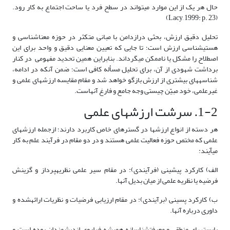
حال هر یک از این موارد می­تواند در سطح فرد یا ساحت اجتماع به کار رود.
(Lacy, 1999: p. 23)
تحلیل دقیق ارزش، بحثی درازدامن با مبانی متکثر در حوزه معناشناسی و
هستی­شناسی ارزش است؛ تا جایی که تعیین معنایی دقیق و واحد برای این
اصطلاح را مشکل یا ناممکن می­گرداند. بنابراین همین تحدید مفهومی در کنار
برداشت شهودی از آن، برای تحلیل مسأله کافی است؛ ضمن آنکه در ادامه،
شناسه­های بیشتری از ارزش بازگو خواهد شد و مقام مقایسه ارزش­های علمی و
غیرعلمی، خود مبیّن چیستی وجه جامع و فارغ آنهاست.
1-2. سرشت ارزش­های علمی
هر دسته از انواع ارزش­ها در گستره­ای خاص کاربرد دارند؛ ازجمله ارزش­های
علمی که مختص حوزه فعالیت علمی هستند و در دو مقام در فرآیند علم به کار
می­آیند:
الف) کارکرد پیشینی (فرآیندی): در مقام سیر علمی نظریه­پرداز و گزینش
فرضیه یا نظریه علمی از میان بدیل آنها.
ب) کارکرد پسینی (برآیندی): در مقام ارزیابی فرضیات و نظریات ارائه­شده و
داوری درباره آنها.
بایسته­های منطقی و معرفت­شناسانه همیشه فراروی اندیشمندان بوده است و