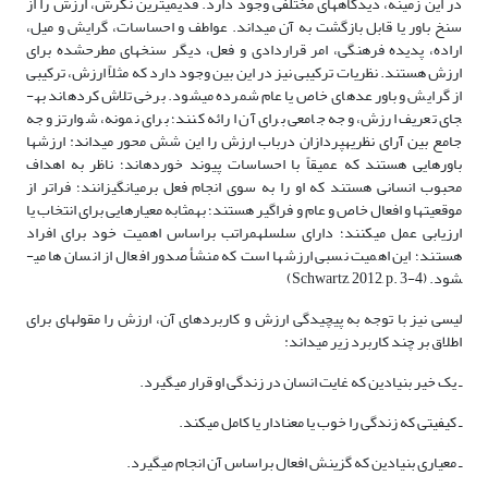
در این زمینه، دیدگاه­های مختلفی وجود دارد. قدیمی­ترین نگرش، ارزش را از
سنخ باور یا قابل بازگشت به آن می­داند. عواطف و احساسات، گرایش و میل،
اراده، پدیده فرهنگی، امر قراردادی و فعل، دیگر سنخ­های مطرح­شده برای
ارزش هستند. نظریات ترکیبی نیز در این بین وجود دارد که مثلاً ارزش، ترکیبی
از گرایش و باور عده­ای خاص یا عام شمرده می­شود. برخی تلاش کرده­اند به­
جای تعریف ارزش، وجه جامعی برای آن ارائه کنند؛ برای نمونه، شوارتز وجه
جامع بین آرای نظریه­پردازان درباب ارزش را این شش محور می­داند: ارزش­ها
باورهایی هستند که عمیقاً با احساسات پیوند خورده­اند؛ ناظر به اهداف
محبوب انسانی هستند که او را به سوی انجام فعل برمی­انگیزانند؛ فراتر از
موقعیت­ها و افعال خاص و عام و فراگیر هستند؛ به­مثابه معیارهایی برای انتخاب یا
ارزیابی عمل می­کنند؛ دارای سلسله­مراتب براساس اهمیت خود برای افراد
هستند؛ این اهمیت نسبی ارزش­ها است که منشأ صدور افعال از انسان ها می­
شود. (Schwartz, 2012, p. 3-4)
لیسی نیز با توجه به پیچیدگی ارزش و کاربردهای آن، ارزش را مقوله­ای برای
اطلاق بر چند کاربرد زیر می­داند:
ـ یک خیر بنیادین که غایت انسان در زندگی او قرار می­گیرد.
ـ کیفیتی که زندگی را خوب یا معنادار یا کامل می­کند.
ـ معیاری بنیادین که گزینش افعال براساس آن انجام می­گیرد.