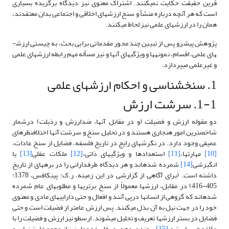
قرین حقیقت حکایت نمی­کنند. اشتراک معنوی نیز دیدگاه برگزیده بسیاری
است که هر آنچه درباره منشأ و سنخ ارزش­های اخلاقی و اجتماعی بدان معتقدند،
همان را در ارزش­های علمی نیز لحاظ می­کنند.
پژوهش پیش­رو پس از تبیین چند محور مقدماتی برایی بحث، به چیستی ارزش­
های علمی، اقسام، نمونه­ها و ویژگی­های آنها و نیز مسأله مهم رابطه ارزش­های علمی
و غیرعلمی می­پردازد.
1. سنخ­شناسی و احکام ارزش­های علمی
1-1. سرشت ارزش
دو مقوله ارزش و فضیلت (و در مقابل آنها، ضدارزش و رذیلت) درشمار
شاخص­ترین امور هنجاری هستند و در تحلیل سنخ و سرشت آنها اختلاف­نظرهای
عمیقی وجود دارد. در نگرش­های رایج در تاریخ فلسفه، فضایل از سنخ عادات،
[10]
مهارت­ها،
[11]
استعدادها و ویژگی­های ذاتی،
[12]
ملکات عقلی
[13]
یا
انگیزشی
[14]
شمرده شده­اند و هر دیدگاه طرفدارانی را در برهه­ای از تاریخ
داشته است. (برای آگاهی از گزارشی در این زمینه، ر.ک: پینکافس، 1378:
405-416) در مقابل، ارزش­ها معمولاً از سنخ برتری­ها و مطلوب­های عام شمرده
شده­اند که گروهی از انسان­ها درپی آنند و افعال و حتی دارایی­های مادی و معنوی
خود را در جهت نیل به آن بذل می­کنند. پس ارزش عام­تر از فضیلت است و حتی
فضایل در بستر ارزش­ها تعریف و تحلیل می­شوند. ارسطو نیز ارزش و فضیلت را با
مؤلفه خیر یا برتری
[15]
پیوند می­دهد. در فلسفه عمل نیز از وجود غایت نهایی و