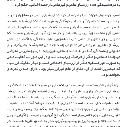
به درهم­تنیدگی همه ارزش­های علمی و غیرعلمی ـ ازجمله اخلاقی ـ حکم کرد.
همچنین می­توان این ادعا را چنین بیان کرد که ارزش­های علمی در مقابل ارزش­های
اجتماعی نیستند تا بین آنها تضاد و دوگانگی پیش بیاید؛ بلکه ارزش­ها یا علمی­اند
یا غیرعلمی. دسته نخست، آنهایی هستند که در جهت کسب مطلوب­های اعلای
علمی (ازجمله صدق) ارزش یافته­اند و در مقابل آنها، ارزش­هایی هستند که
مطلوبی به­جز مطلوب­های علمی دارند، همچون غایات اخلاقی یا اقتصادی. حال
ارزش­های علمی یا غیرعلمی هر کدام می­توانند اجتماعی هم باشند؛ یعنی کرانه­های
مفهومی و مصداقی آنها در تعاملات اجتماعی تعین یابد. درنتیجه ارزش معرفتی
می­تواند اجتماعی و متأثر از فرهنگ و زمینه باشد و در این صورت، فعالیت علمی
به صورت غیرمستقیم متأثر از ارزش­های اجتماعی است و دیگر تفکیک ارزش­ها ـ
که مهمترین قصد از آن، دفاع از علم غیرارزش­بار بود ـ دارای چندان ثمره­ای
نخواهد بود.
این نگرش نادرست به نظر می­رسد؛ چراکه حتی در صورت اعتقاد به شکل­گیری
ارزش­های علمی در چارچوب ارزش­های اجتماعی، بازهم نمی­توان از تعریف ارزش­
های علمی به «ارزش­های ناظر به آرمان علم» گریخت و نهایت اینکه اختلاف در
غایت علم (صدق، عینیت، استفاده ابزاری یا...) پدید خواهد آمد؛ غایت علم می­
تواند براساس ارزش­های اجتماعی تعیین شود؛ اما اینکه برای رسیدن هر غایت
معینی، به ارزش­های خاصی نیاز است، دیگر تابع آن ارزش­ها نیست و اگر ارزش­هایی
مانند انسجام و تبیین­پذیری و پیش­بینی­پذیری، ناظر به صدق نظریه هستند، در
همه جا چنین­اند و معنایی ندارد که صدق در جامعه­ای با ارزش­های زمینه­ای خاص