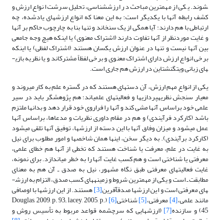
شوند. یکی از مهم­ترین مباحث در ارزش­شناسی، تحلیل سرشت انواع ارزش و
کشف رابطه آنها با یکدیگر است؛ به این معنا که انواع ارزش­های یادشده، چه
ارتباطی با هم دارند؛ آیا همگی از یک سنخ­اند و تنها بنا به چارچوب حاکم بر آنها
و غایت موردنظر از آنها تفاوت دارند (اشتراک معنوی) یا اینکه هیچ وجه جامعی
بین آنها نیست و تنها در عنوان ارزش یکسان هستند (اشتراک لفظی) یا اینکه
برخی انواع ارزش دارای اشتراک معنوی و برخی لفظاً مشترک­اند و یا نظریه بازی­
های زبانی ویتگنشتاین در ارزش هم جاری است.
یکی از انواع مهم ارزش، آن دسته­ای هستند که در گستره علم به کار می­روند و
معیار سنجش نظریه­پردازی­ها و فعالیت­های علمی­اند؛ هم پژوهشگر باید در سیر
علمی خود براساس آنها مشی کند و آنها را فراروی خود قرار دهد و بدانها ملتزم
باشد (کارکرد فرآیندی) و هم در مقام داوری نظریات و مدعاها، براساس آنها
عمل می­شود و میزان وفاق آنها با این دسته از ارزش­ها، توفیق آنها تلقی می­شود
(کارکرد برآیندی). به دیگر سخن، اینها همان شاخص­ها و امور مطلوب برای نیل
به غایت در علم، معرفت یا شناخت هستند که تخطی از آنها هم خطای علمی،
معرفتی یا شناختی است و هم کسب غایت آنها را به خطر می­اندازد. برای نمونه،
غایت فعالیت­های معرفتی طبق نگاه مشهور، نیل به صدق ـ آن هم به معنای
مطابقت ـ است و یکی از مهم­ترین شروط و زمینه­های کسب صدق، التزام به ارزش­
های معرفتی است و این ارزش­ها صدق­آفرین
[3]
هستند. از این ارزش­ها با اوصافی
مانند علمی،
[4]
معرفتی،
[5]
شناختی
[6]
(Douglas, 2009, p. 93; lacey, 2005, p.
45) و سازنده
[7]
(ارزش­هایی که سرچشمه قواعد مربوط به تأسیس روش و