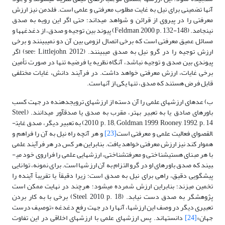
آنها تضمینی برای نیل به غایت مطلوب معرفتی و علمی است. فلدمن نیز ارزش
معرفتی را در پیروی از قرائن و شواهد می­داند؛ حتی اگر این رویه به صدق
نینجامد. (Feldman, 2000, p. 132-148) پیوند بین توجیه و صدق، از دغدغه­ها و
مسائل عمیق معرفتی است که برخی اتصال لزومی بین آن دو نمی­بینند و برخی
ارزش توجیه را در گرو نیل به صدق می­بینند. (see: Littlejohn, 2012) اگر
پیوندی بین صدق و توجیه نباشد، آنگاه نظریه یا فرضیه تنها در صورت تأمین
برخی غایات، ارزش معرفتی خواهد داشت. در فرآیند دانش، غایات مختلفی
قابل فرض هستند که صدق، تنها یکی از آنهاست.
ب) عده­ای ارزش­های علمی را آن دسته از ارزش­های ترویج­دهنده در جهت کسب
باورهای صادق یا به تعبیر بهتر، مقرب به صدق یا صدق­آور می­دانند. (Steel,
2010, p. 18; Goldman, 1999, Rooney, 1992, p. 14) به تعبیر دیگر، صدق غایت­
القصوای فعالیت علمی و معرفتی است
[23]
و هر آنچه راه نیل به آن را فراهم و
هموار کند نیز ارزش معرفتی خواهد یافت. بنابراین هر کس در هر فرآیند علمی
با هر مبنای هستی­شناختی و معرفت­شناختی، ارزش­هایی علمی را فراروی خود می­
بیند که صدق باورهای او در گرو التزام به آن ارزش­ها است. برای نمونه، توانایی
پیشگویی دقیق، راهی برای نیل به صدق است؛ زیرا دقیقاً یا تقریباً آینده را
تخمین می­زند؛ بنابراین ارزش شمرده می­شود؛ هرچند در نهایت ممکن است
پژوهشگر به صدق دست نیابد. (Steel, 2010, p. 18) برخی با به کار بردن
تعبیری دیگر در وصف این ارزش­ها، آنها را در جهت رفع دغدغه «توصیف درست
جهان»
[24]
دانسته­اند. پس ارزش­های علمی با ارزش­های اخلاقی در این تفاوت