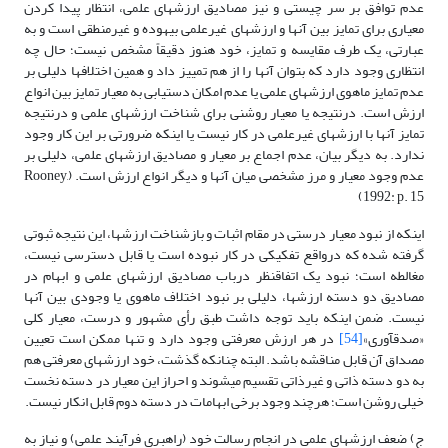
عدم توافق بر سر چیستی و نیز مصادیق ارزش­های علمی، انتظار پیدا کردن
معیاری برای تمایز بین آنها و ارزش­های غیرعلمی بیهوده و غیرمنطقی است و به
عبارتی، یک طرف مقایسه و تمایز، خود هنوز دقیقاً مشخص نیست؛ حال چه
انتظاری وجود دارد که بتوان آنها را از هم تمییز داد و همین اختلاف­ها دلیلی بر
عدم تمایز ماهوی ارزش­های علمی یا عدم امکان دستیابی به معیار تمایز بین انواع
ارزش است. درنتیجه یا معیار روشنی برای شناخت ارزش­های علمی و درنتیجه
تمایز آنها با ارزش­های غیرعلمی در کار نیست یا اینکه ضرورتی بر این کار وجود
ندارد. به دیگر بیان، عدم اجماع بر معیار و مصادیق ارزش­های علمی، دلیلی بر
عدم وجود معیار و مرز مشخصی میان آنها و دیگر انواع ارزش است. (Rooney,
1992: p. 15)
اینکه از نبود معیار درستی در مقام اثبات و بازشناخت ارزش­ها، این نتیجه ثبوتی
گرفته شده که درواقع تفکیکی در کار نبوده است یا قابل دسترسی نیست،
مغالطه است؛ نبود یک اتفاق­نظر درباب مصادیق ارزش­های علمی و ابهام در
مصادیق دو دسته ارزش­ها، دلیلی بر نبود اختلاف ماهوی یا وجودی بین آنها
نیست. ضمن اینکه باید توجه داشت طبق رأی مشهور و درست، معیار کلی
«صدق­آوری»
[54]
در هر ارزش معرفتی وجود دارد و تنها ممکن است تعیین
مصداق آن قابل مناقشه باشد. البته چنان­که گذشت، خود ارزش­های معرفتی هم
به دو دسته ذاتی و غیرذاتی تقسیم می­شوند و احراز این معیار در دسته نخست
خیلی روشن است؛ هرچند وجود برخی ابهامات در دسته دوم قابل انکار نیست.
ج) ضعف ارزش­های علمی در انجام رسالت خود (راهبری فرآیند علمی) و نیاز به