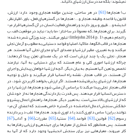
نمی­شوند؛ بلکه مددرسان ارزش­های ذاتی­اند.
ب) هنجارها:
[61]
در هر ساحتی، چندین مؤلفه هنجاری وجود دارد: ارزش،
قانون یا قاعده، وظیفه، هنجار و...؛ هنجارها در گستره­های فعل، باور، اظهارنظر،
اندیشه و... ظهور و بروز دارند و راهنمای فعالیت انسان در آن گستره­ها قرار می­
گیرند. برای هنجارها ـ که معمولاً در ساختار: «ما باید/ نباید در موقعیت الف، ب
را انجام دهیم» (littlejohn, 2014, p. 1) تبلور می­کنند ـ چند ویژگی شمرده شده:
هنجارها در قالب الگوها، ملاک­ها، اصل­ها و قواعد دستیابی به مطلوب و آرمان تجلی
می­کنند و به تعبیری، مظهر ارزش­ها و مصداق آنها و مجرای تجلی آنها هستند. هر
هنجار، تجلی یک یا چند ارزش است که در یک مصداق تعیّن پیدا کرده­اند؛
چراکه ارزش­ها اموری کلی و عام هستند که برای دستیابی به آنها، نیازمند
تخصص و تعین آنها هستیم. به بیان دیگر، آنچه ارزش­ها خواهان پیدایش و اجرای
آن هستند، در قالب هنجار، نقشه راه انسان­ها قرار می­گیرند و دلیل و توجیه
هنجارها، ارزش­های پذیرفته­شده هستند. اگر ارزش بخواهد کاربردی شود، در
قالب هنجار تجلی پیدا می­کند تا براساس آن مشی شود و هنجارها، ارزش­ها را در
دسترس انسان­ها قرار می­دهند. پس قدرت بازدارندگی هنجارها نه از خودشان
که از ارزش­های بالادستی است. به تعبیر دیگر، هنجارها، راهنمای اعمال پیش­رو و
خط­کش سنجش اعمال انجام­شده در گستره خاص هستند که اعضای آن می­
توانند براین اساس داوری کنند یا داوری شوند. هنجارها اغلب دربردارنده
رسوم،
[62]
قوانین،
[63]
قواعد،
[64]
سنت­ها،
[65]
مقررات
[66]
و آداب
[67]
هستند. پس همان­طور که شماری از معیارها برای جهت­دهی و ارزیابی رفتارها به
کار می­روند، معیارهایی نیز برای سنجش اندیشه­ها وجود دارد که از آنها به