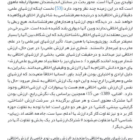
تولیدی بین آنها) است. محور بحث در سخنان اندیشمندان معمولاً رابطه ماهوی
است که در این زمینه چند نظر وجود دارد:
[53]
نخست اینکه ارزش­های علمی،
دقیقاً ارزش اخلاقی­اند و درنتیجه معرفت­شناسی به شاخه­ای از اخلاق فروکاهیده
خواهد شد. در دیدگاه دوم، ارزش­ها و هنجارهای معرفت­شناسانه، هیچ ربطی با
ارزش­های اخلاقی ندارند وبین آنها دیواری بلند کشیده شده است. حتی برخی در
این بین معتقدند ارزش­های اخلاقی ناشناختاری­اند که این شکاف بین آنها را بسیار
عمیق­تر می­کند. پوزیتیویست­ها با همین مبنا، تأثیر ارزش­های غیرعلمی را در علم،
مخرب و غیرمجاز دانستند. شماری نیز هر ارزش علمی را در عین حال، ارزش
اخلاقی نیز می­دانند و درحقیقت ارزش­های علمی، بخشی از ارزش­های اخلاقی به
شمار می­روند (مانند کلیفورد). دسته­ای نیز با حفظ بنیاد معرفتی و علمی ارزش­
های حوزه دانش، التزام به آنها را ارزش و وظیفه­ای اخلاقی می­دانند. بنابراین به
دلیل ارادی و اختیاری بودن فرآیند باور، انسان­ها اخلاقاً متعهدند که ارزش­های
علمی و معرفتی را ارج نهند و این خود یک ارزش اخلاقی به شمار می­رود؛ حال یا
نفس آن ارزش علمی، اخلاقی هم هست یا به­موازات آن، ارزشی اخلاقی وجود
دارد. (فنایی، 1389: ص 15) همچنین براساس یک نگرش رایج، ارزش بودن
آنها مشترک معنوی است و هر مبنای برگزیده در سرشت ارزش (شناختی،
گرایشی، بینشی، کنشی) در حق هر دو جاری است؛ اما با توجه به تفاوت حوزه
کاربرد و نیز تفاوت کارکرد ارزش­ها (علم، سیاست، جامعه، اقتصاد، زیبایی­
شناسی) آنها متفاوت می­شوند (اشتراک ارزش­ها در یک بخش و تفاوت آنها در
بخش دیگر).
پس ارزش­های علمی و اخلاقی یا متحدند (ارزش علمی، نوع خاصی از ارزش اخلاقی