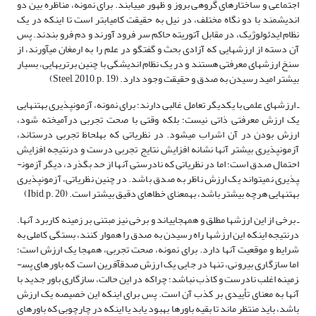
اجتماعی و ساختارهای گروهی بروز و ظهور می­یابند. برای نمونه، مناظره بین دو
اندیشمند با دو نگاه مختلف، در نیل به حقیقت کامیاب­تر است تا اینکه در یک
نظام ایدئولوژیک، در مقابل آتوریته حاکم سر فرود آورند و دم فرو بندند. پس
آن دسته از ارزش­هایی که آزادی بحث و گفتگو در علم را به ارمغان می­آورند، از
سنخ ارزش­های معرفتی هستند و در یک نظام اندیشگی با چنین برتری­هایی، بسیار
بیشتر امید رسیدن به صدق و حقیقت وجود دارد. (Steel, 2010, p. 19)
ـ ارزش­های علمی با یکدیگر تعامل غالبی دارند؛ برای نمونه، آزمون­پذیری به­تنهایی
یک ارزش معرفتی ذاتی نیست؛ بلکه وقتی با صحت تجربی درآمیخته شود،
ارزش بودن در آن اشراب می­شود. در نظریاتی که به­لحاظ تجربی درست­اند،
آزمون­پذیری بیشتر آنها نشانه افزایش نتایج تجربی درست و درنتیجه افزایش
احتمال صدق است؛ اما در نظریاتی که نادرستی آنها از حد بگذرد، دیگر آزمون­
پذیری نمی­تواند یک ارزش ناظر به صدق باشد. در چنین نظریاتی، آزمون­پذیری
به­تنهایی هرچه بیشتر باشد، به­معنای خطاهای دقیق بیشتر است. (Ibid, p. 20)
ـ برخی از این ارزش­ها مطلق و همه­جایی­اند و برخی نیز مبتنی بر زمینه کاربرد آنها.
درنتیجه اینکه این ارزش­ها راه رسیدن به صدق را هموار کنند، بستگی کاملی به
شرایط و موقعیت آنها دارد. برای نمونه، صحت تجربی، همه­جا یک ارزش است؛
اما سازگاری بیرونی، تنها در جایی یک ارزش صدق­آفرین است که باورهای پس­
زمینه اغلب نادرست و کاذب نباشد؛ چراکه در این حالت، سازگاری باور جدید با
آنها به معنای تأییدی بر کذب آن است. پس برای اینکه این خصیصه یک ارزش
باشد، باید منتظر ماند تا بقیه باورها بهبود یابد یا اینکه در چارچوبی که باورهای