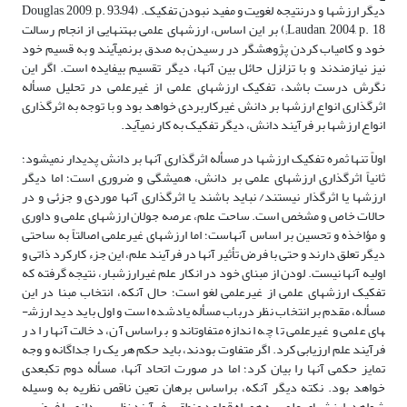
دیگر ارزش­ها و درنتیجه لغویت و مفید نبودن تفکیک. (Douglas, 2009, p. 93–94
Laudan, 2004, p. 18;) بر این اساس، ارزش­های علمی به­تنهایی از انجام رسالت
خود و کامیاب کردن پژوهشگر در رسیدن به صدق برنمی­آیند و به قسیم خود
نیز نیازمندند و با تزلزل حائل بین آنها، دیگر تقسیم بی­فایده است. اگر این
نگرش درست باشد، تفکیک ارزش­های علمی از غیرعلمی در تحلیل مسأله
اثرگذاری انواع ارزش­ها بر دانش غیرکاربردی خواهد بود و با توجه به اثرگذاری
انواع ارزش­ها بر فرآیند دانش، دیگر تفکیک به کار نمی­آید.
اولاً تنها ثمره تفکیک ارزش­ها در مسأله اثرگذاری آنها بر دانش پدیدار نمی­شود؛
ثانیاً اثرگذاری ارزش­های علمی بر دانش، همیشگی و ضروری است؛ اما دیگر
ارزش­ها یا اثرگذار نیستند/ نباید باشند یا اثرگذاری آنها موردی و جزئی و در
حالات خاص و مشخص است. ساحت علم، عرصه جولان ارزش­های علمی و داوری
و مؤاخذه و تحسین بر اساس آنهاست؛ اما ارزش­های غیرعلمی اصالتاً به ساحتی
دیگر تعلق دارند و حتی با فرض تأثیر آنها در فرآیند علم، این جزء کارکرد ذاتی و
اولیه آنها نیست. لودن از مبنای خود در انکار علم غیرارزش­بار، نتیجه گرفته که
تفکیک ارزش­های علمی از غیرعلمی لغو است؛ حال آنکه، انتخاب مبنا در این
مسأله، مقدم بر انتخاب نظر درباب مسأله یادشده است و اول باید دید ارزش­
های علمی و غیرعلمی تا چه اندازه متفاوت­اند و براساس آن، دخالت آنها را در
فرآیند علم ارزیابی کرد. اگر متفاوت بودند، باید حکم هر یک را جداگانه و وجه
تمایز حکمی آنها را بیان کرد؛ اما در صورت اتحاد آنها، مسأله دوم تک­بعدی
خواهد بود. نکته دیگر آنکه، براساس برهان تعین ناقص نظریه به وسیله
شواهد، ارزش­های علمی به همراه قواعد منطقی، فرآیند نظریه­پردازی یا فرضیه­