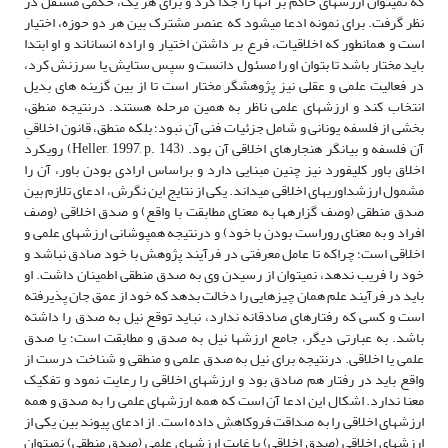
که نمی­توان ارزش­های حاکم بر آنها را جدا کرد و برای هر یک، حکمی مستقل در
نظر گرفت. برای نمونه ادعا می­شود که عنصر مشترک بین هر دو حوزه، اختیار
است و همان­طور که اخلاقیات، فرع بر داشتن اختیار و اراده انسان­اند و او ابتدا
باید مختار باشد تا بتوان او را مسئول دانست و سپس ستایش یا سرزنش کرد،
در فعالیت علمی و عقلی نیز پژوهشگر مختار است تا از بین گزینه های بدیل
انتخاب کند و ارزش­های علمی ناظر به همین مرحله هستند. درنتیجه منطق،
بخشی از فلسفه یونانی و شامل جزئیات فنی آن نبود؛ بلکه منطق، قانون اخلاقیِ
آن فلسفه و بیانگر هنجارهای اخلاقی آن بود. (Heller, 1997, p. 143) رویکرد
اخلاق باور کلیفورد نیز چنین مبنایی دارد و براساس ارادی بودن باور، آن را
مشمول ارزش­داوری­های اخلاقی می­داند. یکی از نتایج این نگرش، ادعای تلازم بین
صدق منطقی (وصف گزاره­ها به معنای مطابقت با واقع) و صدق اخلاقی (وصف
افراد و به معنای روراست بودن با خود) و درنتیجه همپوشانی ارزش­های علمی و
اخلاقی است؛ چراکه تا عامل معرفتی در فرآیند پژوهش با خود صادق نباشد و
خود را فریب ندهد، نمی­توان از رسیدن وی به صدق منطقی اطمینان داشت. او
باید در فرآیند علم همان چیزهایی را دخالت بدهد که خود از عمق جان پذیرفته
است و کسی که رفتارهای صادقانه ندارد، نباید توقع نیل به صدق را داشته
باشد. به عبارتی دیگر، جامع ارزش­ها نیل به صدق و مطابقت است؛ یا صدق
علمی یا اخلاقی. درنتیجه برای نیل به صدق علمی و منطقی و شناخت درست از
واقع باید در رفتار هم صادق بود و ارزش­های اخلاقی را رعایت نمود و تفکیک
معنا ندارد. اشکال این ادعا آن است که همه ارزش­های علمی را به صدق و همه
ارزش­های اخلاقی را به صداقت فروکاهش داده است. از ادعای پیوند بین یکی از
ارزش­های اخلاقی (صدق اخلاقی) با غایت ارزش­های علمی (صدق منطقی) نمی­توان