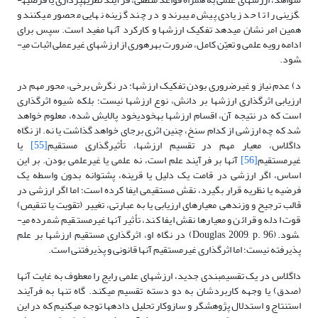
گزینی را تا حد زیادی پیش می­برند و در چند گزینه نهایی محصور می­کنند و
همین امر نشان می­دهد تفکیک ارزش­ها و کارکرد آنها مفید است. سپس برای
ادامه رویه علمی و تعیّن کامل، ضرورت بهره­وری از ارزش­های غیرعملی اثبات می­
شود.
د) عدم نیاز و غیرضروری بودن تفکیک ارزش­ها: در نگرش برخی، محور مهم در
ارزیابی اثرگذاری ارزش­ها بر دانش، نوع ارزش­ها نیست؛ بلکه شیوه اثرگذاری
است که در نتیجه آن، اقسام ارزش­ها به­خودی­خود پالایش شده، معلوم خواهد
شد که چه ارزشی از کدام سنخ، چنین اثری برجای خواهد گذاشت یا نه. از نگاه
داگلاس، معیار مهم در تقسیم ارزش­ها، تأثیرگذاری مستقیم
[55]
یا
غیرمستقیم
[56]
آنها بر فرآیند علم است، نه علمی یا غیرعلمی بودن. بر این
اساس، اگر ارزشی در قامت یک دلیل یا قرینه، پشتوانه بدون واسطه یک
فرضیه یا نظریه قرار بگیرد، نقش مستقیمی ایفا کرده است؛ اما اگر ارزشی در
قالب ترجیح و وزن­دهی معیارهای ارزیابی یا به عبارتی، تغییر (تقویت یا تنقیص)
قوت ادله و قرائن و معیارها نقش ایفا کند، تأثیر آنها غیرمستقیم شمرده می­
شود. (Douglas, 2009, p. 96) در نگاه او، اثرگذاری مستقیم ارزش­ها بر علم
پذیرفته نیست؛ اما اثرگذاری غیرمستقیم آنها قانونی و پذیرفتنی است.
داگلاس در یک تقسیم­بندی جدید، ارزش­های علمی رایج را معطوف به غایت آنها
(صدق) یا وجهه کاربردشان به دو دسته تقسیم می­کند. گاه تنها به فرآیند
استنتاج و استدلال پژوهشگر و سازوکار تحلیل داده­ها توجه می­کنیم که در این