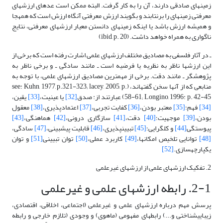
زمینه­ای صادقی دارند، آن را به کار گرفت. البته ممکن است عده­ای ارزش­های
معرفتی زمینه­ای را برنتابند و بگویند ارزش معرفتی آنگاه ارزش است که همه­جا
و همیشه ارزش باشد یا اینکه زمینه­ای دانستن معیار ارزش­های معرفتی، نتایج
ناگواری به همراه خواهد داشت. (ibid, p. 20)
ـ در آثار فلسفی به مصادیق مختلف ارزش­های علمی اشارت رفته است که برخی از
این ارزش­ها ناظر به نظریه یا فرضیه است ـ مانند سادگی ـ و برخی ناظر به
پژوهشگر ـ مانند دقت. برخی از مهمترین مصادیق ارزش­های علمی، با توجه به
منابعی که از آنها سخن گفته­اند، (see: Kuhn, 1977, p.321-323; lacey, 2005, p.
58-61; Longino, 1996: p. 42-45) عبارتند از: صدق
[32]
یا عینیت،
[33]
یقین،
[34]
فهم؛
[35]
معتبر بودن،
[36]
کفایت تجربی،
[37]
اعتمادپذیری،
[38]
معقول
بودن،
[39]
موجهیت؛
[40]
دقت،
[41]
سازگاری درونی،
[42]
هماهنگی،
[43]
پیوستگی
[44]
و کل­گرایی؛
[45]
تبیین­پذیری،
[46]
قابلیت پیش­بینی،
[47]
سادگی،
[48]
توانایی تلخیص امکان­ها،
[49]
کاربرد عملی،
[50]
توان تبیینی
[51]
و توان
یکپارچه­سازی.
[52]
2. تفکیک ارزش­های علمی از ارزش­های غیرعلمی
2-1. رابطه ارزش­های علمی و غیرعلمی
پرسش مهم درباره ارزش­های علمی و غیرعلمی (اجتماعی، اخلاقی، اقتصادی،
زیبایی­شناختی و...) رابطه­ای مفهومی (ماهوی) و وجودی (تلازم خارجی و رابطه