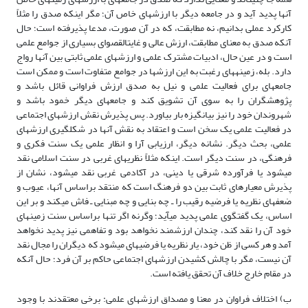
آنها پدید آید و در جامعه دیگر با ارزش­های خاص آن؛ مگر اینکه صدق را مثلاً
کارکرد عملی بدانیم، نه مطابقت، که در آن صورت، مدعا پذیرفته است؛ حال
آنکه صدق به معنای مطابقت، ارزش عالی و غایت­القصوای بسیاری از جوامع علمی
است و در عین حال، ادبیات مشترک علمی و ارزش­های علمی ثابتی بین آنها رواج
دارد. بله، زمینه­های رغبت به این ارزش­ها در جوامع متفاوت است و ممکن است
جامعه­ای برای فعالیت علمی و نیل به صدق ارزش فراوانی قائل باشد و
پژوهشگران را به سوی آن تشویق کند و جامعه­ای دیگر خمود باشد و
شهروندان خود را نیز بی­انگیزه بار بیاورد. پس پذیرش نقش ارزش­های اجتماعی
در فعالیت علمی یک سخن است و اعتقاد به نقش آنها در شکل­گیری ارزش­های
علمی، بحث دیگر. نشانه دیگر، ارزیابی آرا و انظار علمی یک سنت فکری و
فرهنگی، در سنت دیگر است. اینکه مثلاً نظریه­ای غربی در سنت اسلامی نقد
می­شود یا فرآورده شرقی یا دینی، در آکادمی غربی نقد می­شود، نشان از
پذیرش معیارهای ثابت بین دو فرهنگ است که منتقد براساس آنها، عیوب و
ضعف­های نظریه یا فرضیه رقیب را ـ چه بنایی و چه مبنایی ـ فاش می­کند و بر این
اساس، یک گفتگوی علمی پدید می­آید؛ وگرنه اگر تنها براساس سنت زمینه­ای
خود آن را نقد کند، چندان ارزشمند نخواهد بود و تفاهمی نیز پدید نخواهد
آمد و هر کسی از ظن خود، یار نظریه یا فرضیه­ای می­شود که دیگران را مجال نقد
آن نیست، مگر با چالش کشیدن ارزش­های اجتماعی حاکم بر آن فرد؛ حال آنکه
در مقام خارج خلاف آن تحقق یافته است.
ب) اختلاف فراوان در معنا و مصداق ارزش­های علمی: برخی معتقدند با وجود