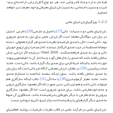
طرفدار ندارد و چنان­که روشن شد، هر دو نوع کلان ارزش، از اجتماع برمی­
خیزند و نسبیت اجتماعی، به نسبیت ارزش­های معرفتی و خود معرفت نیز خواهد
انجامید.
1-2-2. ویژگی­های ارزش­های علمی
ـ ارزش­های علمی دو دسته­اند: ذاتی
[27]
یا اصیل و عارضی
[28]
یا فرعی. استیل
در بیان این دوگانگی معتقد است اگر ارزش علمی برای نیل به صدق ضروری
بود، ذاتی است؛ حال یا صدق فرضیه و نظریه یا صدق هر گزاره معمولی. دسته
دوم اما مستقیماً در جهت صدق اثرگذار نیستند؛ اما زمینه را برای ترویج خوب­های
ذاتی و نیل به صدق فراهم می­کنند. (Steel, 2010) درنتیجه اگر ارزشی چنان
سامان یافته باشد که صدق را به ارمغان آورد و ساختار آن با حقیقت­جویی پیوند
خورده باشد یا اینکه شرط لازمی برای صدق یک گزاره باشد، ذاتی است؛ مانند
صحت پیش­بینی.
[29]
در مقابل، ارزش معرفتی آنگاه غیرذاتی است که برای نیل
به صدق سامان یافته باشد؛ بدون اینکه بنفسه شاخصه یا مستلزم صدق
باشد؛ مانند معیار آزمون­پذیری
[30]
یا سادگی.
[31]
جالب اینکه سازگاری هم
می­تواند ذاتی باشد و هم غیرذاتی؛ بدین صورت که اگر مقصود سازگاری درونی
و عدم خودتعارضی باشد، برای صدق ضروری است؛ اما اگر مقصود سازگاری
بیرونی و عدم تعارض با دیگر باورهای پذیرفته­شده باشد، صدق­آوری آن منوط
به صدق دیگر گزاره­های پذیرفته­شده است و از این­رو ذاتی و درون­خیز نیست.
ـ ارزش­های علمی در فرآیند علمی در قالب نظریات، فرضیات، روش­ها، فعالیت­های