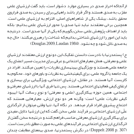
ازآنجاکه احراز صدق در بسیاری موارد دشوار است، باید گفت ارزش­های علمی
مقرّب به صدق هستند و اگر قرار باشد راه­هایی برای رسیدن به صدق فراروی
محقق باشد، بی­شک یکی از شاهراه­های اصلی، التزام به ارزش­های علمی است.
همچنین برخی معتقدند نباید تنها صدق را محور ارزش­های علمی بدانیم؛ بلکه
باید از اهداف پژوهش علمی سخن بگوییم که یکی از آنها صدق است. درنتیجه
باید این امور را ارزش­های شناختی بدانیم که شناخت را رهبری می­کنند؛ حال چه
به صدق نائل شود و چه نشود. (Douglas, 2009; Laudan, 1984)
ج) پست­مدرن­ها با نادرست دانستن تفکیک این دو نوع ارزش معتقدند ارزش­های
علمی و معرفتی، همان معیارهای اجتماعی و عرفی برای مدیریت مسیر اعضای یک
جامعه علمی هستند و «ویژگی­های بهینه­سازی نظریات» را تعیین می­کنند. افراد در
یک جامعه یا گروه علمی، برای کیفیت­بخشی به نظریات و باورهای خود، محکوم به
کاربست آنها هستند. در مقابل، ارزش­های اجتماعی، ویژگی­هایی برای به­سازی و
ارتقای کیفی فعالیت­های اجتماعی هستند. پس تنها فرق آنها با ارزش­های معرفتی و
اجتماعی، همین حوزه به­کارگیری (علمی و معرفتی) و نوع رسالت آنها (بهبود
کیفی نظریات علمی) است؛ وگرنه هر دو نوع ارزش، معیارهایی هستند که
اجتماع پیش­روی افراد قرار می­دهد. در نگاه آنها، تنها وقتی می­توان از اثرگذاری
علّی ارزش­های اجتماعی بر فرآیند علمی سخن گفت که این ارزش­ها دلایل مفیدی
برای به­کارگیری ارزش­های معرفتی مناسب فراهم کنند و درنتیجه سخن گفتن از
اثرگذاری ارزش­های اجتماعی بر فرآیندهای علمی به صورت مطلق نادرست است.
(Doppelt, 2008, p. 307) در نگرش پست­مدرن­ها، صدق به­معنای مطابقت چندان