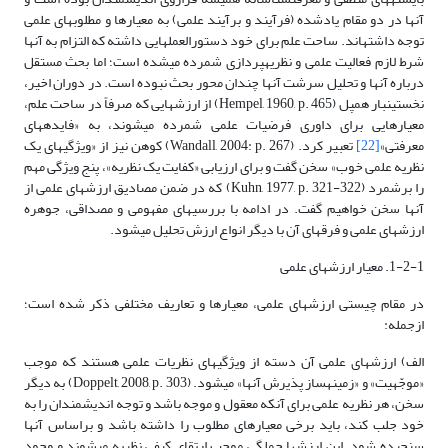
آنها در دو مقام یادشده (فرآیند و برآیند علمی) به معیارها و مطلوب­های علمی
توجه داشته­اند. ساحت علم برای خود دستورالعمل­هایی داشته که التزام به آنها
شرط لازم فعالیت علمی و نظریه­پردازی شمرده می­شده است؛ اما بحث مستقل
درباره آنها و تحلیل سرشت آنها چندان محور بحث نبوده است. در دوران اخیر،
نخستین­بار همپل (Hempel, 1960, p. 465) از ارزش­هایی که صرفاً در ساحت علم،
معیارهایی برای داوری فرضیات علمی شمرده می­شوند، به «فایده­های
معرفتی»
[22]
تعبیر کرد. (Wandall, 2004: p. 267) کوهن نیز از «ویژگی­های یک
نظریه علمی خوب» سخن گفت و برای ارزیابی «کفایت یک نظریه»، پنج ویژگی مهم
را برشمرد (Kuhn, 1977, p. 321-322) که در ضمن مصادیق ارزش­های علمی از
آنها سخن خواهیم گفت. در ادامه با بررسی­های مفهومی و مصداقی، جوهره
ارزش­های علمی و فرق­های آن با دیگر انواع ارزش تحلیل می­شود.
1-2-1. معیار ارزش­های علمی
در مقام چیستی ارزش­های علمی، معیارها و تعاریف مختلفی ذکر شده است؛
ازجمله:
الف) ارزش­های علمی آن دسته از ویژگی­های نظریات علمی هستند که موجب
«موجّهیت» و «زمینه­ساز پذیرش آنها» می­شود. (Doppelt, 2008, p. 303) به دیگر
سخن، هر نظریه علمی برای آنکه معقول و موجه باشد و توجه اندیشمندان را به
خود جلب کند، باید برخی معیارهای مطلوب را داشته باشد و براساس آنها
سنجیده شود. این ارزش­ها جملگی موجب ارتقای کیفی نظریه می­شوند و وجود