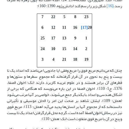
رسد،
[16]
شکل زیر را رسم کند (دانش‌پژوه، 1390: 160):
7
22
5
8
23
6
12
11
16
[17]
20
25
17
13
9
1
24
10
15
14
2
3
4
21
18
19
چنان که می‌دانیم مربع فوق را مربع وِفقی (یا جادویی) می‌نامند که اعداد یک تا
بیست و پنج به نحوی در آن قرار گرفته‌اند که مجموع سطرها و ستون‌ها و
قطرهای آن برابر هستند و در علوم غریبه کاربرد دارند (نک: اخوان الصفا،
1376، ج1: 110). اخوان الصفا در این باره می‌نویسد که هنگامی که برخی از
اشکال هندسی و اعداد با یکدیگر جمع می‌شوند، خواصی بر آنها مرتب می‌شود
(همان: 109)، ایشان شاهد بر صحت این امر را الحان موسیقی و تأثیراتی
دانسته‌اند که از مجموع آنها بر انسان‌ها پدید می‌آید (همان: 113). مربع فوق
نیز در
رسائل اخوان الصفا
آمده است، گرچه محل قرارگرفتن اعداد یک تا بیست
و پنج در آن با مربع فوق متفاوت است (نک: همان: 110).