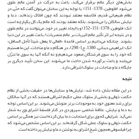
بخش‌های دیگر عالم برقرار می‌کند، باعث به حرکت در آمدن عالم علوی
می‌شود (فلوطین، 1378: 151). با توجّه به این سخنان می‌توان گفت که حتّی در
نظام طبیعیاتی قدیم، فلاسفه معتقد نبودند که چون افلاک زنده‌اند، دعا و
نیایش سالکان را می‌شنوند، بلکه معتقد بودند که عالم یک کل یکپارچه است
(نک: فلوطین، 1378: 151-152) و با ایجاد تغییر در خود، می‌توانند در عالم علوی
و در نتیجه (بر اثر تأثیر عالم اثیریات بر عالم عنصریات)، باعث تغییر در این دنیا
بشوند. چنانکه می‌دانیم بر اساس قاعدة «العالی لا یفعل شیئاً لأجل السافل»
(نک: ابراهیمی دینانی، 1380، ج1: 298)، در هنگام دعا و مناجات، این ما هستیم
که خود را به سوی فرشتگان صعود می‌دهیم و نه آنکه آنها به سوی ما تنزّل
می‌یابند و باعث برآورده شدن حاجت ما می‌شوند. این سخن تأیید دیگری بر
جایگاه دعا و مناجات در سلوک اشراقی دارد.
نتیجه‌
در این مقاله نشان داده شد، نیایش‌ها و ستایش‌ها در حقیقت بخشی از نظام
حکمت ذوقی و بخشی از سلوک عملی حکیم اشراقی هستند که در آنها سالکان
برای رشد معنوی خود به موجودات برتر متوسّل می‌شوند. بر این اساس توجّه
به دعا و نیایش، علاقة شخصی سهروردی در کنار فلسفة اشراق وی به شمار
نمی‌آید. شرایطی که وی برای استجابت دعا بیان کرده است نیز همگی بر اساس
حکمت ذوقی و سلوک عملی شکل گرفته‌اند. بر این اساس مشخص می‌شود که
چرا فیلسوفی همچون شیخ اشراق به نوشتن دعا و نیایش پرداخته است.