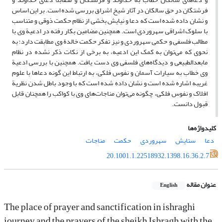
فرشتگان در حق سالکان در آثار شیخ اشراق بررسی شده است. بر این اساس
و نشان داده شده است که دعا و نیایش بخشی از نظام حکمت ذوقی و متناسب
با سلوک اشراقی سهروردی است. همچنین مضامین بکار رفته در ادعیة وی با
مطالب فلسفی و حکمی سهروردی و نیز تفکر حکمت خالدة وی مطابقت دارد؛ به
نحوی که می‌توان به کمک این ادعیه، به برخی از نکات ذکر نشده در نظام
مابعدالطبیعی و دیدگاه‌های فلسفی وی دست یافت. همچنین با بررسی ادعیة
وی خطاب به سیارات آسمان و نفوس فلکی، به ارتباط این گونه دعا‌ها با علوم
غریبه اشاره شده است و نشان داده شده است که با وجود باطل شدن نظریة
افلاک و نفوس فلکی، چگونه می‌توان مناجات‌های وی با کواکب را همچنان قابل
قبول دانست.
کلیدواژه‌ها
دعا
ستایش
سهروردی
حکمت
مناجات
20.1001.1.22518932.1398.16.36.2.7
عنوان مقاله
English
The place of prayer and sanctification in ishraghi
journey and the prayers of the sheikh Ishragh with the