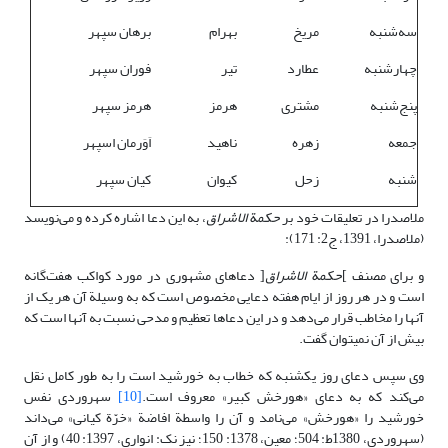
سه‌شنبه
مریخ
بهرام
برهان سپهر
چهارشنبه
عطارد
تیر
فوران سپهر
پنج‌شنبه
مشتری
هرمز
هرمز سپهر
جمعه
زهره
ناهید
اَوَرمان اسپهر
شنبه
زحل
کیوان
کیان سپهر
ملاصدرا در تعلیقات خود بر
حکمة الاشراق
، به این دعا اشاره کرده و می‌نویسد
(ملاصدرا، 1391، ج2: 171):
و برای مصنف ]
حکمة الاشراق
[ دعاهای مشهوری در مورد کواکب هفت‌گانه
است و در هر روز از ایام هفته دعایی مخصوص است که به وسیلة آن هر یک از
آنها را مخاطب قرار می‌دهد و در این دعاها تعظیم و مدحی نسبت به آنها است که
بیش از آن نمی‎توان گفت.
وی سپس دعای روز یکشنبه که خطاب به خورشید است را به طور کامل نقل
می‌کند که به دعای «هورخش کبیر» معروف است.
[10]
سهروردی نفس
خورشید را «هورخش» می‌نامد و آن را واسطة افاضة «خرّة کیانی» می‌داند
(سهروردی، 1380ط: 504؛ معین، 1378: 150؛ نیز نک: انواری، 1397: 40) و از آن