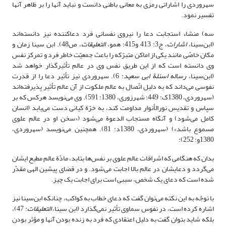
سهروردی را اشاراتی رمزی به معانی باطنی دانست و نباید آنها را بر ظاهر آنها
تفسیر نمود.
سه) منشاء استجابت دعا را نیروی نفسانی فرد دعاکننده نیز دانسته‌اند
(ابن‌سینا،
اشارات
، ج3: 413 و415؛ همو،
التعلیقات
، ص48). ابن سینا زمان و
مکان خاصّی مانند یکی از اماکن متبرّکه را باعث جمعیّت خاطر فرد و تمرکز نفس
وی دانسته است که از این طریق نفس وی در عالم تأثیرگذار خواهد شد
(ابن‌سینا،
رساله اسئلة ابی سعید
: 6). سهروردی نیز تأثیر دعا را از قدرت
نفوسی می‌داند که به دلیل اتّصال به عالم ملکوت از آن عالم تأثیر پذیرفته‌اند
(سهروردی، 1380ک: 449؛ شهرزوری، 1380: 591). وی می‌نویسد هرکس که بر
سپاس و تقدیس نورالأنوار مداومت کند، به خرّة کیانی دست می‌یابد (انسان
کامل می‌شود) و آنگاه مستجاب الدعوة می‌شود («سخن او در عالم علوی
مسموع باشد») (سهروردی، 1380د: 81). همچنین می‌نویسد (سهروردی،
1380و: 252):
بدان که هنگامی که اشراقات عالم علوی بر نفس‌ها بتابد، مادّة عالم مطیع ایشان
می‌گردد و دعایشان در عالم بالا اجابت می‌شود. و در قضای پیشین الهی مقدّر
شده است که دعای یک شخص، سببی است برای اجابت یک چیز.
با توجّه به این نکته می‌توان گفت که دعای خطاب به کواکب، چنانکه ابن‌سینا نیز
اشاره کرده است، در نفوس سماوی تأثیر نمی‌گذارد (ابن سینا،
التعلیقات
: 47)،
بلکه شاید بتوان گفت به دلیل اعتقادی که فرد به زنده بودن آنها و مؤثر بودن