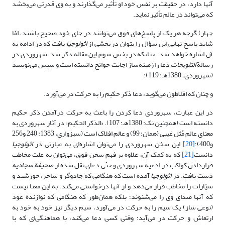
آنها دارد، در حقیقت بر نفس خود او تأثیر می‌گذارند و به وی قدرتی می‌بخشد
که می‌تواند در عالم تأثیر نماید.
چهار) گرچه هر یک از پاسخ‌های فوق می‌توانند در جای خود صحیح باشند، امّا
شاید پاسخ نهایی این سؤال را بتوان در بخشی از
اثولوجیا
یافت که در ادامه به
آن اشاره خواهد شد. چنانکه در بخش سوم این مقاله ذکر شد، سهروردی در
رسالة
التلویحات
دعا را زمینه‌ساز اجابت حوائج دانسته است و سپس می‌نویسد
(سهروردی، 1380هـ: 119):
و چنان که افلاطون می‌گوید، دعا ذکر حکیم را به حرکت در می‌آورد.
در این عبارت، سهروردی دعا کردن را باعث به حرکت درآمدن ذکر حکیم
دانسته است (همچنین نک: 1380هـ: 107). «الذکر الحکیم» در آثار سهروردی به
معنای عالم مُثل غیبی (همان: 99) و عالم افلاک است (سبزواری، 1383: 240 و256
و400)؛
[20]
این سخن سهروردی را می‌توان اشاره‌ای به عبارتی در
اثولوجیا
دانست
[21]
که به کمک آن، علاوه بر فهم سخن فوق، می‌توان به علت مخاطب
قراردادن کواکب در ادعیة سهروردی و حتّی دعای نقل شده از
صحیفة سجادیه
دست یافت. در
اثولوجیا
آمده است که هنگامی که جادوگر و ساحر، خورشید و
سیّارات را مخاطب قرار می‌دهد و از آنها درخواستی می‌کند، به این معنا نیست
که آنها صدای وی را می‌شنوند؛ بلکه همان‌طور که هنگامی که نوازندة عود
(نوعی ساز) یک سیم را به حرکت در می‌آورد، سیم دیگر نیز خود به خود به
ارتعاش و حرکت در می‌آید؛ وقتی کسی دعا می‌کند، با هماهنگی‌ای که با