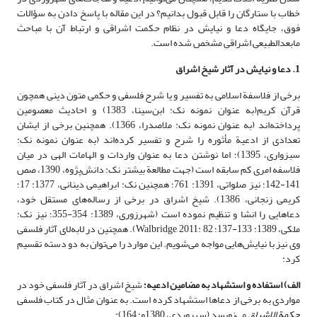
خطاب با ستارگان را قابل قبول بدانیم؟ در این مقاله با پاسخ دادن به سؤالات
فوق، جایگاه دعا و نیایش در نظام حکمت اشراقی و ارتباط آن با مباحث
مابعدالطبیعی اشراقی مشخص شده است.
1. دعا و نیایش در آثار شیخ اشراق
برخی از فلاسفة اسلامی به تفسیر و یا شرح فلسفی و حکمی متون دینی همچون
قرآن کریم(به عنوان نمونه نک: ابن‌سینا، 1383) و احادیث معصومین
پرداخته‌اند (به عنوان نمونه نک: ملاصدرا، 1366). همچنین برخی از ایشان
تعدادی از ادعیة مأثوره را شرح و تفسیر کرده‌اند (به عنوان نمونه نک:
سبزواری، 1395)؛ اما نوشتن دعا به عنوان واردات و الهامات الهی در میان
فلاسفه امری کم سابقه است (جهت مطالعة بیشتر نک: دانش‌پژوه، 1390، صص
141-142؛ نیز صلواتی، 1391: 761؛ همچنین نک: ابراهیمی دینانی، 1377: 17؛
کریمی زنجانی، 1386). شیخ اشراق در برخی از رساله‌های مستقل خود،
دعاهایی را انشا و تنظیم نموده است (شهرزوری، 1389: 354-355؛ نیز نک:
ملکی، 1389: 133-137؛ Walbridge, 2011: 82). همچنین در لا‌به‌لای آثار فلسفی
وی نیز با نیایش‌هایی مواجه می‌شویم. این موارد را می‌توان به دو دسته تقسیم
کرد:
الف) استفاده و استشهاد به مضامین ادعیه؛
شیخ اشراق در آثار فلسفی خود در
مواردی به برخی از دعاها استشهاد کرده است. به عنوان مثال در کتاب فلسفی
حکمة الاشراق
می‌نویسد (سهروردی، 1380و: 164):