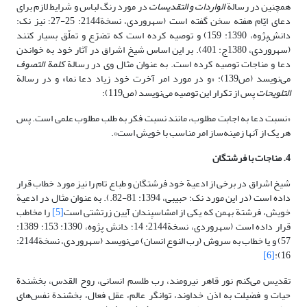
همچنین در رسالة
الواردات و التقدیسات
در مورد رنگ لباس و شرایط لازم برای
دعای ایّام هفته سخن گفته است (سهروردی، نسخة2144: 25-27؛ نیز نک:
دانش‌پژوه، 1390: 159) و توصیه کرده است که تضرّع و تملّق بسیار کنند
(سهروردی، 1380ج: 401). بر این اساس شیخ اشراق در آثار خود به خواندن
دعا و مناجات توصیه کرده است. به عنوان مثال وی در رسالة
کلمة التصوف
می‌نویسد (ص139): «و در مورد امر آخرت خود زیاد دعا نما» و در رسالة
التلویحات
پس از تکرار این توصیه می‌نویسد (ص119):
«نسبت دعا به اجابت مطلوب، مانند نسبت فکر به طلب مطلوب علمی است. پس
هر یک از آنها زمینه‌ساز امر مناسب با خویش است».
4. مناجات با فرشتگان
شیخ اشراق در برخی از ادعیة خود فرشتگان و طباع تام را نیز مورد خطاب قرار
داده است (در این مورد نک: حبیبی، 1394: 81-82.). به عنوان مثال در ادعیة
خویش، فرشتة بهمن که یکی از امشاسپندان آیین زرتشتی است
[5]
را مخاطب
قرار داده است (سهروردی، نسخة2144: 14؛ دانش پژوه، 1390: 153؛ 1389:
57) و یا خطاب به سروش (رب النوع انسان) می‌نویسد (سهروردی، نسخة2144:
[6]
16):
تقدیس می‌کنم نور قاهر نیرومند، رب طلسم انسانی، روح القدس، بخشندة
حیات و فضیلت به اذن خداوند، توانگر عالم، عقل فعال، بخشندة نفس‌های