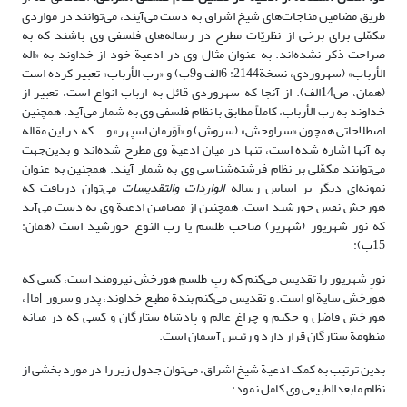
طریق مضامین مناجات‌های شیخ اشراق به دست می‌آیند، می‌توانند در مواردی
مکمّلی برای برخی از نظریّات مطرح در رساله‌های فلسفی وی باشند که به
صراحت ذکر نشده‌اند. به عنوان مثال وی در ادعیة خود از خداوند به «اله
الأرباب» (سهروردی، نسخة2144: 6الف و9ب) و «رب الأرباب» تعبیر کرده است
(همان، ص14الف). از آنجا که سهروردی قائل به ارباب انواع است، تعبیر از
خداوند به رب الأرباب، کاملاً مطابق با نظام فلسفی وی به شمار می‌آید. همچنین
اصطلاحاتی همچون «سراوحش» (سروش) و «اَوَرمان اسپهر» و... که در این مقاله
به آنها اشاره شده است، تنها در میان ادعیة وی مطرح شده‌اند و بدین‌جهت
می‌توانند مکمّلی بر نظام فرشته‌شناسی وی به شمار آیند. همچنین به عنوان
نمونه‌ای دیگر بر اساس رسالة
الواردات والتقدیسات
می‌توان دریافت که
هورخش نفس خورشید است. همچنین از مضامین ادعیة وی به دست می‌آید
که نور شهریور (شهریر) صاحب طلسم یا رب النوع خورشید است (همان:
15ب):
نورِ شهریور را تقدیس می‌کنم که ربِ طلسمِ هورخش نیرومند است، کسی که
هورخش سایة او است. و تقدیس می‌کنم بندة مطیع خداوند، پدر و سرور ]ما[،
هورخش فاضل و حکیم و چراغ عالم و پادشاه ستارگان و کسی که در میانة
منظومة ستارگان قرار دارد و رئیس آسمان است.
بدین ترتیب به کمک ادعیة شیخ اشراق، می‌توان جدول زیر را در مورد بخشی از
نظام مابعدالطبیعی وی کامل نمود: