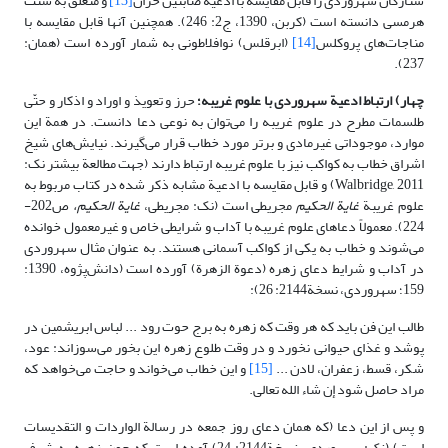
ستارگان سهروردی را قابل مقایسه با ادعیة صابئین حران
[13]
و متعلّق به سنّت
هرمسی دانسته است (کربن، 1390، ج2: 246). همچنین آنها قابل مقایسه با
مناجات‌های پروکلس
[14]
(ابرقلس) نوافلاطونی به شمار آورده است (همان:
237).
چهار) ارتباط ادعیة سهروردی با علوم غریبه؛
حرز و تعویذ و اوراد و اذکار و حتّی
طلسمات مطرح در علوم غریبه را می‌توان به نوعی دعا دانست. در همة این
موارد، موجوداتی غیرمادی و برتر مورد خطاب قرار می‌گیرند. نیایش‌های شیخ
اشراق خطاب به کواکب نیز با علوم غریبه ارتباط دارند (جهت مطالعة بیشتر نک:
Walbridge, 2011) و قابل مقایسه با ادعیة مشابه ذکر شده در کتاب مربوط به
علوم غریبة
غایة الحکیم
مجریطی است (نک: مجریطی،
غایة الحکیم،
ص202-
224). معمولاً دعاهای علوم غریبه با آداب و شرایطی خاص و غیرمعمول خوانده
می‌شوند و خطاب به یکی از کواکب آسمانی هستند. به عنوان مثال سهروردی
در آداب و شرایط دعای زهره (دعوة الزهرة) آورده است (دانش‌پژوه، 1390:
159؛ سهروردی، نسخة2144: 26):
طالب این فن باید که هر وقت که زهره به برج حوت رود ... لباس ابریشمین در
پوشد و غذای حیوانی نخورد و در وقت طلوع زهره این بخور می‌سوزاند: عود،
شکر، قسط، زعفران، لادن ...
[15]
و این خطاب می‌خواند و حاجت می‌خواهد که
مراد حاصل شود إن شاء الله تعالی.
و پس از این دعا (که همان دعای روز جمعه در رسالة الواردات و التقدیسات
است) (نک: سهروردی، نسخة2144: 24) آمده است که چون زهره به شرف