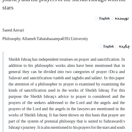
stars
نویسنده
English
Saeed Anvari
Philosophy, Allameh Tabataba&amp;#039;i University
چکیده
English
Sheikh Ishraq has independent treatises on prayer and sanctification. In
addition to his philosophic works, alms have been mentioned that, in
general, they can be divided into two categories of prayer (Do'a and
Salavat) and sanctification (tasbih and taghdis and salām). In this paper,
the attention of a philosopher to prayer is examined by examining the
kinds of sanctification used in the works of Sheikh Ishraq. For this
purpose, the Sheikh Ishraq's advice to prayer is considered, and the
prayers of the seekers addressed to the Lord and the angels, and the
prayers of the Lord and the angels in the lawyers are mentioned in the
works of Sheikh Ishraq. It has been shown on this basis that prayer are
part of the system of prennial philosopy that is suited to Suhrawardi's
Ishraqi's journey. It is also mentioned to his prayers for the stars and souls