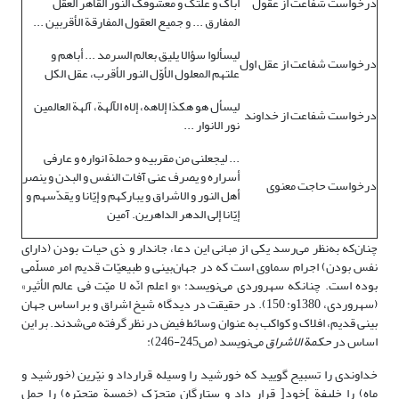
درخواست شفاعت از عقول
أباک و علتک و معشوقک النور القاهر العقل
المفارق ... و جمیع العقول المفارقة الأقربین ...
لیسألوا سؤالا یلیق بعالم السرمد ... أباهم و
درخواست شفاعت از عقل اول
علتهم المعلول الأوّل النور الأقرب، عقل الکل
لیسأل هو هکذا إلاهه، إلاه الآلهة، آلهة العالمین
درخواست شفاعت از خداوند
نور الانوار ...
... لیجعلنی من مقربیه و حملة انواره و عارفی
أسراره و یصرف عنی آفات النفس و البدن و ینصر
درخواست حاجت معنوی
أهل النور و الاشراق و یبارکهم و إیّانا و یقدّسهم و
إیّانا إلی الدهر الداهرین. آمین
چنان‌که به‌نظر می‌رسد یکی از مبانی این دعا، جاندار و ذی حیات بودن (دارای
نفس بودن) اجرام سماوی است که در جهان‌بینی و طبیعیّات قدیم امر مسلّمی
بوده است. چنانکه سهروردی می‌نویسد: «و اعلم انّه لا میّت فى عالم الأثیر»
(سهروردی، 1380و: 150). در حقیقت در دیدگاه شیخ اشراق و بر اساس جهان
بینی قدیم، افلاک و کواکب به عنوان وسائط فیض در نظر گرفته می‌شدند. بر این
اساس در
حکمة الاشراق
می‌نویسد (ص245-246):
خداوندی را تسبیح گویید که خورشید را وسیله قرارداد و نیّرین (خورشید و
ماه) را خلیفة ]خود[ قرار داد و ستارگان متحرّک (خمسة متحیّره) را حمل