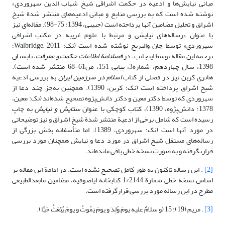
مبانی نیایش‌ها و ادعیه در حکمت اشراقی شیخ شهاب الدین سهروردی»
نوشته شده است که به بررسی منابع و مبانی ادعیه‌های منتشر شدة شیخ
اشراق و تحلیل مضامین آنها پرداخته است (حبیبی، 1394: 75-98). مقاله‌ای نیز
با عنوان «رساله‌های نیایشی و مرتبط با علوم غریبه در مکتب اشراقی
سهروردی» توسط جان والبریج نوشته شده است (نک: Walbridge, 2011؛
ترجمة این مقاله توسط اینجانب، در
فصلنامة اطلاعات حکمت و معرفت،
تابستان
1398، سال چهاردهم، شمارة3، پیاپی 151، ص61-68 منتشر شده است).
هانری کربن نیز در فصلی از کتاب
اسلام در سرزمین ایران
به بررسی ادعیة
شیخ اشراق پرداخته است (نک: کربن، 1390). همچنین به‌جز چند دعا از
سهروردی که توسط دکتر معین و دکتر دانش‌پژوه تصحیح شده‌اند (نک: معین،
1378؛ دانش‌پژوه، 1390)، کتاب کوچکی با عنوان
ستایش‌ و نیایش‌
به چاپ
رسیده است که شامل برخی از ادعیة منتشر شدة شیخ اشراق و نیز توضیحاتی
در مورد آنها است (نک: سهروردی، 1389). اما متأسفانه بخش بزرگی از
رساله‌های مستقل شیخ اشراق در مورد دعا و نیایش همچنان مورد بررسی
قرارنگرفته و به صورت نسخة خطی باقی مانده‌اند.
[2]
. این رساله تاکنون به طور کامل تصحیح نشده است. در ادامة این مقاله بر
اساس نسخة خطی شمارة 1/2144 کتابخانة ایاصوفیه، مضامین مابعدالطبیعی
مطرح در این رساله مورد بررسی قرارگرفته است.
[3]
. مریم (19): 15 ﴿و سلامٌ علیه یومَ وُلِدَ و یومَ یَمُوتُ و یومَ یُبْعَثُ حَیًّا﴾.