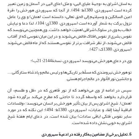
به لسان اشراق به «وجهة علیای الهی» و مثل اعلای الهی در آسمان و زمین تعبیر
کرده است (سهروردی، 1380ط: 494). از آنجا که سهروردی هورخش را «قرة
اعین السالکین و وسیلتهم إلی الحق تعالی» دانسته است (همان) و وی را عامل
نزول برکت به شمار آورده است (سهروردی، 1380ی: 104)، لذا دعا و نیایش
خطاب به وی در سلوک اشراقی اهمیّت خواهد داشت. وی همچنین می‌نویسد که
نفوس بشری از نفوس افلاک فائض می‌شوند و در این میان نفوسی که از آفتاب
فائض می‌شوند، از نظر شرافت برتر از نفوسی هستند که از ماه فائض می‌شوند
(سهروردی، 1380ک: 427).
وی در دعای هورخش می‌نویسد (سهروردی، نسخة2144: 21ب):
تو هورخش نیرومندی که مسلّط بر تاریکی‌ها و رئیس عالم و پادشاه ستارگانی ...
و جانشین نور الأنوار در عالم اجرام هستی.
سپس در ادامه از وی می‌خواهد که از نور قاهری که در «ظل و طلسم» آن
قراردارد بخواهد که واسطه گردد تا حاجتی که مطرح می‌کند برآورده شود
(همان). شیخ اشراق پس از بیان تأثیر هورخش بر انسان می‌نویسد: «وللسادات
الباقیة أیضا إلقاء و عنایات» (سهروردی، 1380ط: 494)؛ این نکته که در مورد
سایر نفوس فلکی (باقی سادات) بیان شده است، در دعای ایام هفتة شیخ
اشراق به خوبی نشان داده شده است.
6. تحلیل برخی از مضامین به‌کار رفته در ادعیة سهروردی