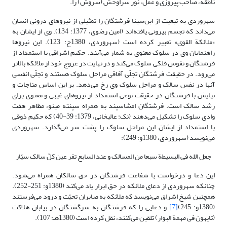
ناطقه، صاحب پیروزی و عمل، نور سراوحش (سروش) را.
سهروردی به تبعیت از ابن‌سینا فرشتگان را تمثیلی از نیروهای درونی انسان
می‌داند که تجسم بیرونی یافته‌اند (امین رضوی، 1377: 134). وی از ایشان به
«ملائکة القوی» تعبیر کرده است (سهروردی، 1380ح: 123). این نیروها
راهنمایان وی در سلوک معنوی به شمار می‌آیند. حکیم اشراقی با استمداد از
فرشتگان و نفوس فلکی سلوک می‌کند و در نهایت در عروج خود از ملائکه بالاتر
می‌رود. در حقیقت فرشتگان تجلّی آفاقی مراحل سلوک هستند و تجلّی انفسی
آنها در نفس سالک و مراحل سلوک وی رخ می‌دهد. بر این اساس مناجات و
نیایش با فرشتگان در حقیقت نوعی استمداد از نیروهای غیبی و معنوی برای
رشد سالک است. فرشتگان امشاسپند به همراه سپنته مینو، مظاهر هفت
وادی سلوک را تشکیل می‌دهند (نک: عالیخانی، 1379: 39-40) که حکیم ذوقی
با استمداد از ایشان این مراحل سلوک را پشت سر می‌گذارد. سهروردی
می‌نویسد (سهروردی، 1380و: 249):
جعل الله فی البسیطة سبعا من المسالک و عند السابع تقر عین کلّ سالک سیّار
این دعا و درخواست با شفاعت فرشتگان در حق سالکان همراه می‌شود.
چنانکه سهروردی از دعای ملائکه در حق ابرار یاد می‌کند (1380و: 251-252).
همچنین شیخ اشراق می‌نویسد که ملائکه به صابران تحیّت و درود می‌فرستند
(1380و: 245)
[7]
و دعایی را که فرشتگان به سرگشتگان در بیابان هلاکت
(تایهون فی مهمة البوار) تلقین می‌کنند، نقل کرده است (1380هـ: 107).