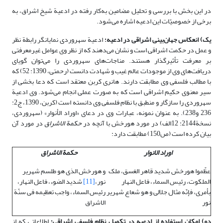
در این بخش با بررسی و تحلیل مضامین به‌کار رفته در ادعیة شیخ اشراق، به
برخی از خصوصیّات این ادعیه اشاره می‌شود.
یک) انعکاس جهان‌بینی اشراقی در ادعیه؛
ادعیة سهروردی نمایانگر رابطة نظر
و عمل در حکمت اشراقی است و نشان می‌دهند که از نظر وی عوامل غیرمعرفتی
بر معرفت تأثیرگذار هستند. مناجات‌های سهروردی را می‌توان گویای
دریافت‌های وی از موجودات عالم غیب و شهادت دانست (رحمتی، 1390: 52) که
با مطالب فلسفی وی مطابقت دارند. هانری کربن معتقد است که دعا بخشی از
سیر معنوی حکیم اشراقی است که به صورت عملی انجام می‌شود. وی ادعیة
سهروردی را سازگار و منطبق با نظام فلسفی وی دانسته است (کربن، 1390، ج2:
236 و238). به عنوان نمونه، عبارات وی در دعای «اوراد الأنوار» (سهروردی،
نسخة2144: 12الف) در مورد هورخش با آنچه در
حکمة الاشراق
در مورد آن
بیان کرده است (ص150) مطابقت دارد:
اوراد الانوار
حکمة الاشراق
عظّموا هورخش شدید قاهر الغسق، ملک
و هورخش الذى هو طلسم شهریر
الملکوت، رئیس السماء، فاعل النهار
نور،
[11]
شدید الضوء، فاعل النهار،
بأمری، فإنّه مثال جلالی و هو شعاع شهریر
رئیس السماء، واجب تعظیمه فى سنّة
نور
الاشراق
دو) امکان استفاده از ادعیه در تکمیل نظام فلسفی اشراقی؛
اطلاعاتی که از