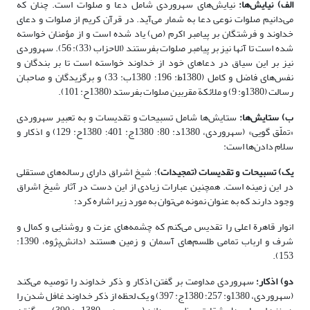
الف) نیایش‌ها:
نیایش‌های سهروردی شامل دعا و صلوات است. چنان که
می‌دانیم صلوات نوعی دعا به شمار می‌آید. در قرآن کریم از صلوات و دعای
خداوند و فرشتگان بر پیامبر اکرم (ص) یاد شده است و از مؤمنان خواسته
شده است تا آنها نیز بر پیامبر صلوات بفرستند (الاحزاب (33): 56). سهروردی
نیز بر این سیاق در دعاهای خود از خداوند خواسته است تا بر بندگان و
نفس‌های فاضل و کامل (1380ط: 196؛ 1380ب: 33) و برگزیدگان و صاحبان
رسالت (1380و: 9) و ملائکة مقربین صلوات بفرستد (1380ح: 101).
ب) ستایش‌ها:
ستایش‌ها شامل تسبیحات و تقدیسات و به تعبیر سهروردی
«تملّق گویی» (سهروردی، 1380د: 80؛ 1380ج: 401؛ 1380ح: 129) و اذکار و
سلام‌ دادن‌ها است:
یک) تسبیحات و تقدیسات (تمجیدات)
؛ شیخ اشراق دارای رساله‌های مستقلی
در این زمینه است. همچنین عبارات زیادی از این دست در آثار شیخ اشراق
وجود دارند که به عنوان نمونه می‌توان به مورد زیر اشاره کرد:
انوار قاهرة اعلی را تقدیس می‌کنم که چشمه‌های عزت و روشنایی و کمال و
شرف و ارباب تمامی طلسم‌های آسمان و زمین هستند (دانش‌پژوه، 1390:
153).
دو) اذکار؛
سهروردی مداومت بر گفتن اذکار و ذکر خداوند را توصیه می‌کند
(سهروردی، 1380و: 257؛ 1380ج: 397) و یک لحظه از ذکر خداوند غافل شدن را