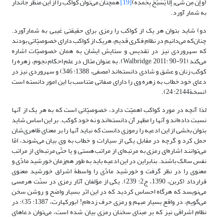
﴿و إن مِن شَیءٍ إلاّ یُسَبِّحُ بِحَمدِه﴾
[19]
همچنان می‌توان کواکب را از این منظر جاندار
به شمار آورد.
دو) شاید بتوان هر یک از کواکب را رمزی برای حقیقتی غیبی به شمارآورد.
چنان‌که می‌دانیم در نظام فکری قدیم، هریک از کواکب دارای خصوصیّاتی بودند
که سهروردی نیز در تقدیس و ستایش ایشان به همان خصوصیّات اشاره
می‌کند (Walbridge, 2011: 90-91). به عنوان مثال در علم احکام نجوم، زهره را
کوکب زنان و عشق و شادی دانسته‌اند (مصفی، 1388: 346) و سهروردی نیز در
دعای خود خطاب به زهره وی را دارای صفاتی متناسب با این امور دانسته است
(نسخة2144: 24).
لذا آنچه در مورد کواکب اهمیّت دارد، خصوصیّاتی است که به هر یک از آنها
نسبت داده‌اند و آنها را مظهر آن دانسته‌اند و نه خود کوکب. بر این اساس شاید
بتوان بخشی از این ادعیه را رموزی دانست که نباید آنها را بر معنای ظاهری‌شان
حمل کرد و گرچه در مقابل یکی از سیارات و خطاب به وی بیان می‌شوند، امّا
می‌توانند اشاره‌ای رمزی به مرتبه‌ای از مراتب هستی و یا حتّی مرتبه‌ای از مراتب
نفس سالک باشند. بنابراین در این ادعیه باید به طور هم‌زمان خورشید مادّی و
معنوی را در نظر گرفت و خورشید مادّی را واسطة اشراق خورشید معنوی
قرارداد (کربن، 1390، ج2: 239). یکی از مؤلفان آثار رمزی در سنّت هرمسی
می‌نویسد که هرگاه احساس کردید که در این اثر بسیار واضح و روشن سخن
می‌گویم، در واقع بسیار مبهم و رمزی حرف زده‌ام! (بورکهارت، 1387: 35)؛ در
نظام اشراقی نیز که بر مبنای سخنان رمزی بیان شده است، می‌توان دعاهای