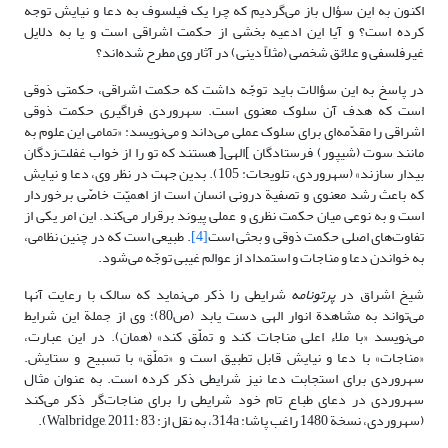
اکنون به این سؤال باز می‌گردیم که چرا یک فیلسوف به دعا و نیایش توجه
کرده است؟ و آیا این ادعیه بخشی از حکمت اشراقی است و یا به دلایل
غیرفلسفی و علائق شخصی (مثلاً دینی) در آثار وی مطرح شده‌اند؟
در پاسخ به این سؤالات باید توجّه داشت که حکمت اشراقی، حکمتی ذوقی
است که هدف آن سلوک معنوی است. سهروردی فراگیری حکمت ذوقی
اشراقی را مقدّمه‌ای برای سلوک عملی می‌داند و می‌نویسد: «تمامی این علوم به
مانند سوت (شیپور) فرستادگان ]الهی[ هستند که تو را از خواب غفلت‌زدگان
بیدار سازند» (سهروردی، تلویحات: 105). بدین جهت در نظر وی، دعا و نیایش
که باعث رشد معنوی و تصفیة درونی انسان است از اهمیّت خاصّی برخوردار
است و به نوعی میان حکمت نظری و عملی پیوند برقرار می‌کند. این امر یکی از
تفاوت‌های اصلی حکمت ذوقی و بحثی است
[4]
. طبیعی است که در چنین نظامی،
به خواندن دعا و مناجات و استمداد از عوالم غیبی توجّه می‌شود.
شیخ اشراق در
پرتونامه
شرایطی را ذکر می‌نماید که سالک با رعایت آنها
می‌تواند به مشاهدة انوار الهی دست یابد (ص80)؛ وی از جملة این شرایط
می‌نویسد «با ملاء اعلی مناجات کند و تملّق کند» (همان). در این عبارت،
«مناجات» با دعا و نیایش قابل تطبیق است و «تملّق» با تسبیح و ستایش.
سهروردی برای استجابت دعا نیز شرایطی ذکر کرده است. به عنوان مثال
سهروردی در دعای طباع تام خود شرایطی را برای مناجات‌گر ذکر می‌کند
(سهروردی، نسخة 1480 راغب پاشا: 314a، به نقل از: Walbridge, 2011: 83).