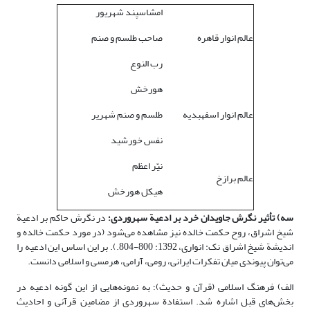
امشاسپند شهریور
عالم انوار قاهره
صاحب طلسم و صنم
رب النوع
هورخش
عالم انوار اسفهبدیه
طلسم و صنم شهریر
نفس خورشید
نیّر اعظم
عالم برازخ
هیکل هورخش
سه) تأثیر نگرش جاویدان خرد بر ادعیة سهروردی؛
در نگرش حاکم بر ادعیة
شیخ اشراق، روح حکمت خالده نیز مشاهده می‌شود (در مورد حکمت خالده و
اندیشة شیخ اشراق نک: انواری، 1392: 800-804.). بر این اساس این ادعیه را
می‌توان پیوندی میان تفکرات ایرانی، رومی، آرامی، هرمسی و اسلامی دانست.
الف) فرهنگ اسلامی (قرآن و حدیث)؛ به نمونه‌هایی از این گونه ادعیه در
بخش‌های قبل اشاره شد. استفادة سهروردی از مضامین قرآنی و احادیث