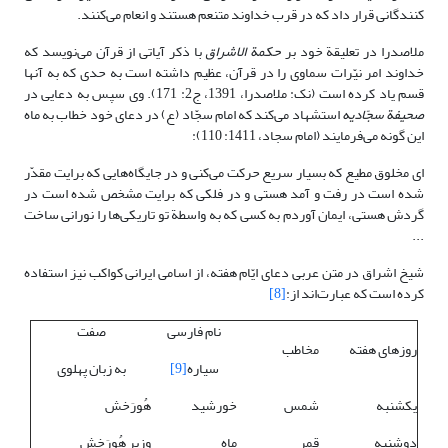
کنندگانی قرار داد که در قرب خداوند متنعم هستند و انعام می‌کنند.
ملاصدرا در تعلیقة خود بر
حکمة الاشراق
با ذکر آیاتی از قرآن می‌نویسد که
خداوند امر نیّرات سماوی را در قرآن، عظیم داشته است به حدی که به آنها
قسم یاد کرده است (نک: ملاصدرا، 1391، ج2: 171). وی سپس به دعایی در
صحیفة سجّادیه
استشهاد می‌کند که امام سجّاد (ع) در دعای خود خطاب به ماه
این گونه می‌فرمایند (امام سجاد، 1411: 110):
ای مخلوق مطیع که بسیار سریع حرکت می‌کنی و در جایگاه‌هایی که برایت مقدّر
شده است در رفت و آمد هستی و در فلکی که برایت مشخص شده است در
گردش هستی، ایمان آوردم به کسی که به واسطة تو تاریکی‌ها را نورانی ساخت
...
شیخ اشراق در متن عربی دعای ایّام هفته، از اسامی ایرانی کواکب نیز استفاده
کرده است که عبارت‌اند از:
[8]
نام فارسی
صفت
روزهای هفته
مخاطب
سیاره
[9]
به زبان پهلوی
یکشنبه
شمس
خورشید
هُورَخش
دوشنبه
قمر
ماه
وزیر هُورَخش