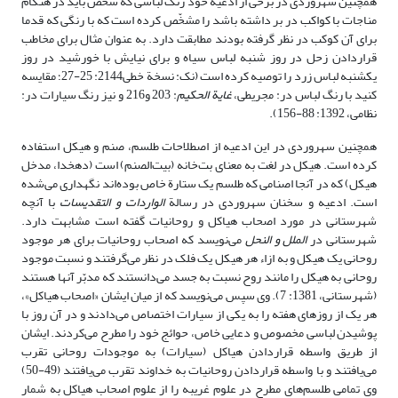
همچنین سهروردی در برخی از ادعیة خود رنگ لباسی که شخص باید در هنگام
مناجات با کواکب در بر داشته باشد را مشخّص کرده است که با رنگی که قدما
برای آن کوکب در نظر گرفته بودند مطابقت دارد. به عنوان مثال برای مخاطب
قراردادن زحل در روز شنبه لباس سیاه و برای نیایش با خورشید در روز
یکشنبه لباس زرد را توصیه کرده است (نک: نسخة خطی2144: 25-27؛ مقایسه
کنید با رنگ لباس در: مجریطی،
غایة الحکیم
: 203 و216 و نیز رنگ سیارات در:
نظامی، 1392: 88-156).
همچنین سهروردی در این ادعیه از اصطلاحات طلسم، صنم و هیکل استفاده
کرده است. هیکل در لغت به معنای بت‌خانه (بیت‌الصنم) است (دهخدا، مدخل
هیکل) که در آنجا اصنامی که طلسم یک ستارة خاص بوده‌اند نگهداری می‌شده
است. ادعیه و سخنان سهروردی در رسالة
الواردات و التقدیسات
با آنچه
شهرستانی در مورد اصحاب هیاکل و روحانیات گفته است مشابهت دارد.
شهرستانی در
الملل و النحل
می‌نویسد که اصحاب روحانیات برای هر موجود
روحانی یک هیکل و به ازاء هر هیکل یک فلک در نظر می‌گرفتند و نسبت موجود
روحانی به هیکل را مانند روح نسبت به جسد می‌دانستند که مدبّر آنها هستند
(شهرستانی، 1381: 7). وی سپس می‌نویسد که از میان ایشان «اصحاب هیاکل»،
هر یک از روزهای هفته را به یکی از سیارات اختصاص می‌دادند و در آن روز با
پوشیدن لباسی مخصوص و دعایی خاص، حوائج خود را مطرح می‌کردند. ایشان
از طریق واسطه قراردادن هیاکل (سیارات) به موجودات روحانی تقرب
می‌یافتند و با واسطه قراردادن روحانیات به خداوند تقرب می‌یافتند (49-50)
وی تمامی طلسم‌های مطرح در علوم غریبه را از علوم اصحاب هیاکل به شمار