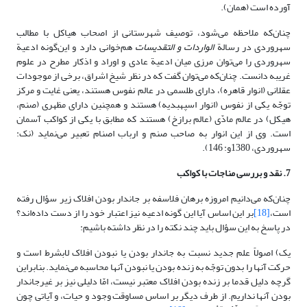
آورده است (همان).
چنان‌که ملاحظه می‌شود، توصیف شهرستانی از اصحاب هیاکل با مطالب
سهروردی در رسالة
الواردات و التقدیسات
هم‌خوانی دارد و این‌گونه ادعیة
سهروردی را می‌توان مرزی میان ادعیة عادی و اوراد و اذکار مطرح در علوم
غریبه دانست. چنان‌که می‌توان گفت که در نظر شیخ اشراق، برخی از موجودات
عقلانی (انوار قاهره)، دارای طلسمی در عالم نفوس هستند، یعنی غایت و مرکز
توجّه یکی از نفوس (انوار اسپهبدیه) هستند و همچنین دارای مظهری (صنم،
هیکل) در عالم مادّی (عالم برازخ) هستند که مطابق با یکی از کواکب آسمان
است. وی از این انوار به صاحب صنم و ارباب اصنام تعبیر می‌نماید (نک:
سهروردی، 1380و: 146).
7. نقد و بررسی مناجات با کواکب
چنان‌که می‌دانیم امروزه برهان فلاسفه بر جاندار بودن افلاک زیر سؤال رفته
است،
[18]
بر این اساس آیا این گونه ادعیه نیز اعتبار خود را از دست داده‌اند؟
در پاسخ به این سؤال باید چند نکته را در نظر داشته باشیم:
یک) اصولاً علم جدید نسبت به جاندار بودن یا نبودن افلاک لابشرط است و
حرکت آنها را بدون توجّه به زنده بودن یا نبودن آنها محاسبه می‌نماید. بنابراین
گرچه دلیل قدما بر زنده بودن افلاک معتبر نیست، امّا دلیلی نیز بر غیرجاندار
بودن آنها نداریم. از طرف دیگر بر اساس مساوقت وجود و حیات، و آیاتی چون