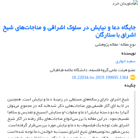
جایگاه دعا و نیایش در سلوک اشراقی و مناجات‌های شیخ
اشراق با ستارگان
نوع مقاله : مقاله پژوهشی
نویسنده
سعید انواری
عضو هیئت علمی گروه فلسفه، دانشگاه علامه طباطبائی
10.22034/iw.2019.199695.1364
چکیده
شیخ اشراق دارای رساله‌های مستقلی در زمینة دعا و نیایش است. همچنین
در لا به لای آثار فلسفی وی مناجات‌هایی ذکر شده‌اند که در مجموع می‌توان
آنها را به دو دستة نیایش (دعا و صلوات) و ستایش (تسبیح و تقدیس و سلام)
تقسیم نمود. در این مقاله با بررسی انواع مناجات‌های بکار رفته در آثار شیخ
اشراق علت توجه یک فیلسوف به دعا و نیایش مورد بررسی قرار گرفته است.
بدین منظور به توصیه‌های شیخ اشراق نسبت به خواندن دعا توجه شده است
و دعاهای سالکان خطاب به خداوند و فرشتگان و متقابلا دعای خداوند و