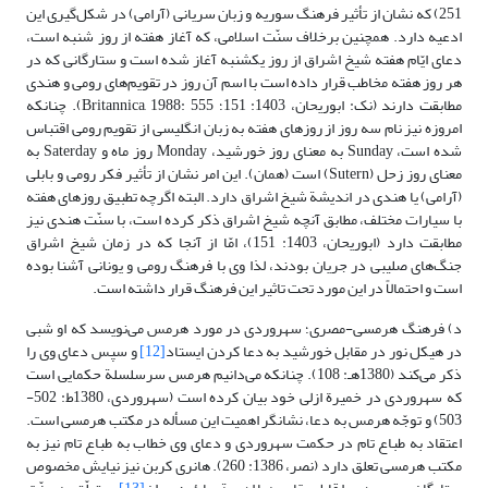
251) که نشان از تأثیر فرهنگ سوریه و زبان سریانی (آرامی) در شکل‌گیری این
ادعیه دارد. همچنین برخلاف سنّت اسلامی، که آغاز هفته از روز شنبه است،
دعای ایّام هفته شیخ اشراق از روز یکشنبه آغاز شده است و ستارگانی که در
هر روز هفته مخاطب قرار داده است با اسم آن روز در تقویم‌های رومی و هندی
مطابقت دارند (نک: ابوریحان، 1403: 151؛ Britannica, 1988: 555). چنانکه
امروزه نیز نام سه روز از روزهای هفته به زبان انگلیسی از تقویم رومی اقتباس
شده است، Sunday به معنای روز خورشید، Monday روز ماه و Saterday به
معنای روز زحل (Sutern) است (همان). این امر نشان از تأثیر فکر رومی و بابلی
(آرامی) یا هندی در اندیشة شیخ اشراق دارد. البته اگرچه تطبیق روزهای هفته
با سیارات مختلف، مطابق آنچه شیخ اشراق ذکر کرده است، با سنّت هندی نیز
مطابقت دارد (ابوریحان، 1403: 151)، امّا از آنجا که در زمان شیخ اشراق
جنگ‌های صلیبی در جریان بودند، لذا وی با فرهنگ رومی و یونانی آشنا بوده
است و احتمالاً در این مورد تحت تاثیر این فرهنگ قرار داشته است.
د) فرهنگ هرمسی-مصری؛ سهروردی در مورد هرمس می‌نویسد که او شبی
در هیکل نور در مقابل خورشید به دعا کردن ایستاد
[12]
و سپس دعای وی را
ذکر می‌کند (1380هـ: 108). چنانکه می‌دانیم هرمس سرسلسلة حکمایی است
که سهروردی در خمیرة ازلی خود بیان کرده است (سهروردی، 1380ط: 502-
503) و توجّه هرمس به دعا، نشانگر اهمیت این مسأله در مکتب هرمسی است.
اعتقاد به طباع تام در حکمت سهروردی و دعای وی خطاب به طباع تام نیز به
مکتب هرمسی تعلق دارد (نصر، 1386: 260). هانری کربن نیز نیایش مخصوص