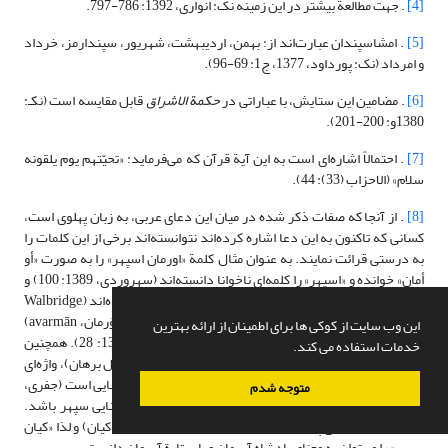
[4]
. جهت مطالعة بیشتر در این زمینه نک: انواری، 1392: 786-797.
[5]
. امشاسپندان عبارت‌اند از: بهمن، اردیبهشت، شهریور، سپندارمز، خرداد
و امرداد (نک: پورداود، 1377، ج1: 69-96).
[6]
. مضامین این ستایش، با عباراتی در
حکمة الاشراق
قابل مقایسه است (نکـ:
1380و: 200-201).
[7]
. احتمالاً اشاره‌ای است به این آیة قرآن که می‌فرماید: «تحیّتهم یوم یلقونه
سلام» (الاحزاب (33): 44).
[8]
. از آنجا که صفات ذکر شده در میان این دعای عربی، به زبان پهلوی است،
کسانی که تاکنون به این دعا اشاره کرده‌اند نتوانسته‌اند برخی از این کلمات را
به درستی قرائت نمایند. به عنوان مثال کلمة «اورمان اسپهر» را به صورت «أو
أمان» خوانده و «اسپهر» را کلمه‌ای ناخوانا دانسته‌اند (سهروردی، 1389: 100) و
یا آن را «اوزمان» خوانده و در مورد معنا داشتن آن تردید کرده‌اند (Walbridge,
2011: 91)، اما در حقیقت این لغت در زبان پهلوی به صورت (اَوَرمان، avarmān)
این وب سایت از کوکی ها برای اطمینان از ارائه بهترین
تلفظ شده و به معنای متصدی و سرپرست است (مکنزی، 1383: 28). همچنین
خدمات استفاده می کند.
«برهان» که امروزه به معنای حجت روشن است (دهخدا، مدخل برهان)، واژه‌ای
دخیل در زبان عربی است که در اصل به معنای روشن و روشنایی است (جفری،
متوجه شدم
1386: 140). بنابراین «برهان سپهر» می‌تواند به معنای روشنایی سپهر باشد.
«کیان» نیز به معنای پادشاه و ستاره می‌باشد (دهخدا، مدخل کیان) و لذا «کیان
سپهر» را می‌توان به معنای پادشاه آسمان و یا ستارة آسمان دانست.