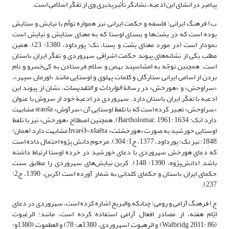
پیامبر در انشای این ادعیه، نشانگر تأثیرپذیری وی از تفکّر اسلامی است.
ب) فرهنگ ایرانی؛ فلسفه و حکمت ایرانی نیز همواره توأم با نیایش و ستایش
بوده است که در یشت‌ها و یسنای اوستا که به معنای ستایش‌ و نیایش است
نمودار است (در مورد معنای یشت و یسنا، نک: پورداود، 1380: 23). همین
مطلب یکی از نشانه‌های پیوند حکمت اشراقی سهروردی و تفکّر ایران باستان
است. همچنین توجّه به امشاسپند بهمن و سلام فرستادن به کی‌خسرو و نام
بردن از اسامی ایرانی ستارگان و کلمات پهلوی و اوستایی مانند «اورمان سپهر»،
«سراوحش» و «هورخش» در رسالة
الواردات و التقدیسات
، نشان از پیوند این
ادعیه با تفکّر ایران باستان دارد. سهروردی در ادعیة خود از سروش با عنوان
«سراوحش» تعبیر کرده است که با تلفظ اوستایی آن «سرآوشَ» sraoša مشابهت
دارد (نک: Bartholomac, 1961: 1634). همچنین اصطلاح «هورخش» نیز با تلفظ
اوستایی خورشید به صورت «هوَرِخشئتَ» hvarƏ-xšaēta مشابهت دارد (همان:
1848؛ نیز نک: پورداود، 1377، ج1: 304). مرحوم دانش پژوه احتمال داده است
که دعای هورخش سهروردی با دعای خورشید در خرده اوستا ارتباط داشته
باشد (دانش‌پژوه، 1390: 148). کربن نیایش‌های سهروردی را مطابق سنت
حکمای ایران باستان و حکمای کلدانی به شمار آورده است (کربن، 1390، ج2:
237).
ج) فرهنگ آرامی و رومی؛ چنانکه والبریج اشاره کرده است، سهروردی در دعای
ایّام هفته، از مصادر افعال آرامی استفاده کرده است، مانند: الرغبوت
(Walbridg, 2011: 86) و الرهبوت (سهروردی، 1380هـ: 78) و العظموت (1380و: