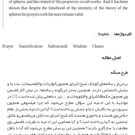
of spheres, and the related of this prayers to occult works. And it has been
shown that despite the falsehood of the intensity of the theory of the
spheres his prayers with the stars remain valid.
کلیدواژه‌ها
English
Prayer
Sanctification
Suhrawardi
Wisdom
Chants
اصل مقاله
طرح مسأله
برخی از رساله‌های کوچک شیخ اشراق همچون
الواردات و التقدیسات
، به دعا و
نیایش اختصاص دارند. همچنین به‌جز این‌گونه رساله‌ها، در میان آثار فلسفی
وی همچون
حکمة‌الاشراق
و
التلویحات
و ... نیز دعاهایی بیان شده است.
[1]
در
مواجهة با این ادعیه این سؤال مطرح می‌شود که چرا فیلسوفی همچون
سهروردی به نگارش دعا و نیایش پرداخته است؟ آیا این ادعیه بخشی از نظام
حکمی وی هستند و یا اموری هستند که شیخ اشراق به دلایل غیرفلسفی و علائق
شخصی به آنها پرداخته است؟ و آیا مضامین این ادعیه با نظریات فلسفی وی
مطابقت یا سازگاری دارند؟ همچنین این پرسش مطرح می‌شود که آیا با باطل
شدن نظریة افلاک قدیم، همچنان می‌توانیم ادعیه و مناجات‌های سهروردی در