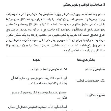
5. مناجات با کواکب و نفوس فلکی
دعای ایام هفتة سهروردی، در هر روز با ستایش یک کوکب و ذکر خصوصیّات
وی آغاز می‌شود. سپس نفس آن کوکب را واسطه قرار می‌دهد تا از عقل مرتبط
با آن و تمامی عقول مفارق درخواست نماید تا آنها از عقل اوّل و صادر نخستین
بخواهند تا وی از نورالأنوار بخواهد که حاجت وی را برآورده نماید. حاجت وی
امری معنوی است که تقریباً با کمی تغییر، در تمامی روزها به یک شکل تکرار
می‌شود. در اینجا برای ایجاد تصویری بهتر در ذهن خوانندگان، بخش‌هایی از
دعای روز پنج‌شنبه که خطاب به مشتری (هرمز) است را بیان می‌نماییم تا
ساختار و اجزاء دعا مشخص گردد:
بخش‌های دعا
نمونه
ستایش و سلام
لک التقدیس و السلام علیک ...
أیها السید الشریف «هرمز سپهر» عظیم الشأن
ذکر خصوصیات کوکب
والد البرکات واسطة الخیرات ...
سبحان مبدعک و مبدع الکل و منورک و منور
تسبیح خداوند
الکل ...
أسألک أیها الأب السعید المفیض العدل أن تسأل