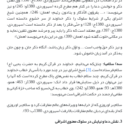
در نزد اصحاب دل شقاوتی عظیم می‌داند (سهروردی، 1380ج: 390). وی گفتن
ذکر و خواندن دعا را در کنار هم مطرح کرده (سهروردی، 1380و: 245) و نیز
می‌نویسد: «... یقرؤون الأذکار و ینادون ربّهم» (همان: 246). همچنین شیخ
اشراق یکی از شرایط سلوک را ذکر خداوند از سر خشوع دانسته است
(سهروردی، 1380ح: 128) و حتّی فکر را بعد از ذکر دانسته است (سهروردی،
1380ج: 397). وی معتقد است که ذکر را باید پیر و مرشد معنوی تلقین نماید و
در مکانی خلوت گفته شود (همان: 399). وی در این باره می‌نویسد (همان):
و نیز ذکر حقّ واجب است ... و اوّل ذکر زبان باشد، آنگاه ذکر جان. و چون جان
به‌ذکر در آمد زبان خاموش شود.
سه) سلام
ها؛
چنان‌که می‌دانیم، خداوند در قرآن کریم به حضرت یحیی (ع)
سلام فرستاده است.
[3]
شیخ اشراق نیز در چند مورد با تأسی از خطاب خداوند
در قرآن کریم، چند سلام خطاب به نفس‌های پاک مطرح کرده است که آنها را
نیز می‌توان در ذیل ستایش‌ها قرار داد (نک: سهروردی، 1380ز: 463؛ همو،
1380هـ: 93؛ همو، 1380و: 242). وی خطاب به کی‌خسرو که صاحب خرّة کیانی و
مقامی ارجمند در حکمت اشراقی است می‌نویسد:
سلام بر او روزی که از خرابه‌ها و ویرانه‌های عالم مفارقت کرد و سلام بر او روزی
که از بلندای نردبان عالم مفارقات بالا رفت (سهروردی، 1380ب: 93).
3. نقش دعا و نیایش در سلوک معنوی اشراقی