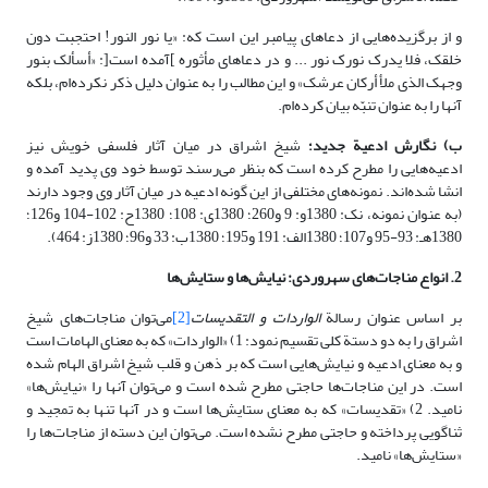
و از برگزیده‌هایی از دعاهای پیامبر این است که: «یا نور النور! احتجبت دون
خلقک، فلا یدرک نورک نور ... و در دعاهای مأثوره ]آمده است[: «أسألک بنور
وجهک الذى ملأ أرکان عرشک» و این مطالب را به عنوان دلیل ذکر نکرده‌ام، بلکه
آنها را به عنوان تنبّه بیان کرده‌ام.
ب) نگارش ادعیة جدید؛
شیخ اشراق در میان آثار فلسفی خویش نیز
ادعیه‌هایی را مطرح کرده است که بنظر می‌رسند توسط خود وی پدید آمده و
انشا شده‌اند. نمونه‌های مختلفی از این گونه ادعیه در میان آثار وی وجود دارند
(به عنوان نمونه، نک: 1380و: 9 و260؛ 1380ی: 108؛ 1380ح: 102-104 و126؛
1380هـ: 93-95 و107؛ 1380الف: 191 و195؛ 1380ب: 33 و96؛ 1380ز: 464).
2. انواع مناجات‌های سهروردی: نیایش‌ها و ستایش‌ها
بر اساس عنوان رسالة
الواردات و التقدیسات
[2]
می‌توان مناجات‌های شیخ
اشراق را به دو دستة کلی تقسیم نمود: 1) «الواردات» که به معنای الهامات است
و به معنای ادعیه و نیایش‌هایی است که بر ذهن و قلب شیخ اشراق الهام شده
است. در این مناجات‌ها حاجتی مطرح شده است و می‌توان آنها را «نیایش‌ها»
نامید. 2) «تقدیسات» که به معنای ستایش‌ها است و در آنها تنها به تمجید و
ثنا‌گویی پرداخته و حاجتی مطرح نشده است. می‌توان این دسته از مناجات‌ها را
«ستایش‌ها» نامید.