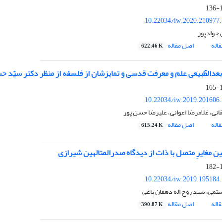
1
10.22034/iw.2020.210977
جوادپور
اله
اصل مقاله
622.46 K
بعدالطّبیعی علم و معرفت قدسی و تمایزشان از فلسفه از منظر دکتر سیّد ح
1
10.22034/iw.2019.201606
نی، غلامرضا اعوانی، علیرضا حسن پور
اله
اصل مقاله
615.24 K
ن مغایرِ متصل با ذات از دیدگاه صدرالمتالهین شیرازی
1
10.22034/iw.2019.195184
ستمی، سید روح اله دهقان باغی
اله
اصل مقاله
390.87 K