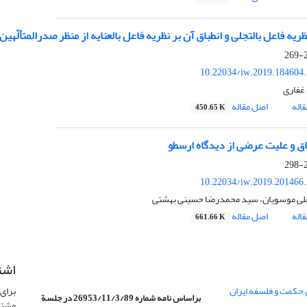
یه فاعل بالتجلی و انطباق آن بر نظریه فاعل بالعنایه از منظر صدرالمتألّه
2
10.22034/iw.2019.184604
غفاری
اله
اصل مقاله
450.65 K
اق و علیت عرضی از دیدگاه ارسطو
2
10.22034/iw.2019.201466
لی موسویان، سید محمدرضا حسینی بهشتی
اله
اصل مقاله
661.66 K
اشت
 حکمت و فلسفه ایران
برای 
براساس نامه شماره 26953/11/3/89 در جلسة
مشتر