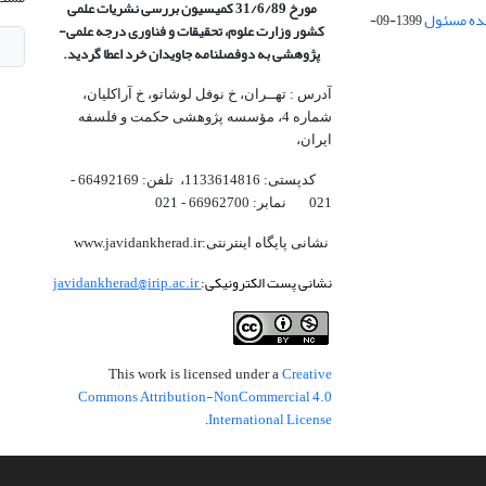
مورخ 31/6/89 کمیسیون
بررسی نشریات علمی
1399-09-
کشور وزارت علوم، تحقیقات و فناوری درجه علمی‌-
پژوهشی
به دوفصلنامه جاویدان خرد اعطا گردید.
آدرس : تهــران، خ نوفل لوشاتو، خ آراکلیان،
شماره 4،‌ مؤسسه پژوهشی حکمت و فلسفه
ایران،‌
کدپستی: 1133614816، تلفن: 66492169 -
021 نمابر: 66962700 - 021
نشانی پایگاه اینترنتی:www.javidankherad.ir
نشانی پست الکترونیکی:
javidankherad@irip.ac.ir
Creative
This work is licensed under a
Commons Attribution-NonCommercial 4.0
International License
.