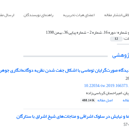
قی انتشار مقاله
اعضای هیات تحریریه
راهنمای نویسندگان
ارسال مقا
 شماره:
دوره 16، شماره 2 - شماره پیاپی 36، بهمن 1398
ات:
12
پژوهشی
یدگاه صورت‌گرایان توماسی با اشکال جفت شدن نظریه دوگانه‌انگاری جوهر
10.22034/iw.2019.166373
یان، امیراحسان کرباسی زاده
اله
اصل مقاله
488.14 K
عا و نیایش در سلوک اشراقی و مناجات‌های شیخ اشراق با ستارگان