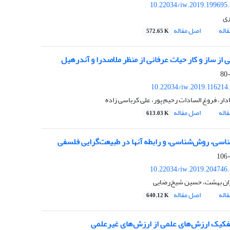
10.22034/iw.2019.199695
ری
اله
اصل مقاله
572.65 K
 از ساز و کار حیات عرفانی از منظر ملاصدرا و آندرهیل
10.22034/iw.2019.116214
دار، فروغ السادات رحیم پور، علی کرباسی زاده
اله
اصل مقاله
613.03 K
سی، روش‌شناسی، و رابطه‌ آنها در طبیعت‌گرایی فلسفی
10.22034/iw.2019.204746
ان بهشت، حسین شیخ‌رضایی
اله
اصل مقاله
640.12 K
تفکیک ارزش‌های علمی از ارزش‌های غیرعلمی