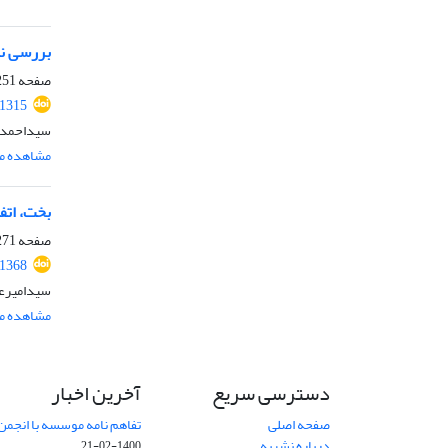
بررسی نظر
صفحه
51-269
.1315
سیداحمد 
مشاهده مق
بخت، اتف
صفحه
71-298
.1368
سیدامیرع
مشاهده مق
دسترسی سریع
آخرین اخبار
صفحه اصلی
تفاهم نامه موسسه با انجمن
درباره نشریه
1400-02-21