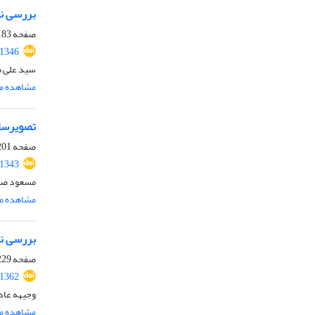
بررسی نق
صفحه
83-200
.1346
سید علی ط
مشاهده مق
تصویرساز
صفحه
01-227
.1343
مسعود ص
مشاهده مق
بررسی نظ
صفحه
29-250
.1362
وجیهه عاد
مشاهده مق