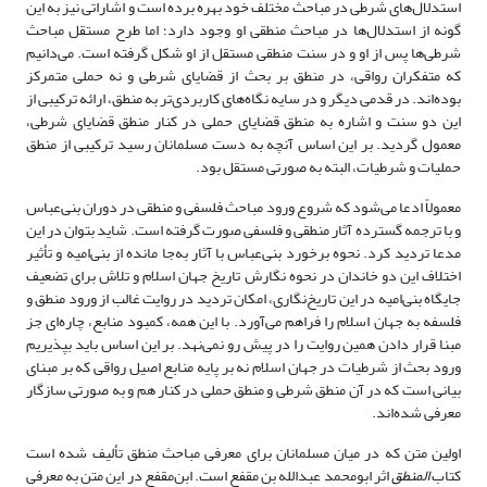
استدلال‌های شرطی در مباحث مختلف خود بهره برده است و اشاراتی نیز به این
گونه از استدلال‌ها در مباحث منطقی او وجود دارد؛ اما طرح مستقل مباحث
شرطی‌ها پس از او و در سنت منطقی مستقل از او شکل گرفته است. می‌دانیم
که متفکران رواقی، در منطق بر بحث از قضایای شرطی و نه حملی متمرکز
بوده‌اند. در قدمی دیگر و در سایه نگاه‌های کاربردی‌تر به منطق، ارائه ترکیبی از
این دو سنت و اشاره به منطق قضایای حملی در کنار منطق قضایای شرطی،
معمول گردید. بر این اساس آنچه به دست مسلمانان رسید ترکیبی از منطق
حملیات و شرطیات، البته به صورتی مستقل بود.
معمولاً ادعا می‌شود که شروع ورود مباحث فلسفی و منطقی در دوران بنی‌عباس
و با ترجمه گسترده آثار منطقی و فلسفی صورت گرفته است. شاید بتوان در این
مدعا تردید کرد. نحوه برخورد بنی‌عباس با آثار به‌جا مانده از بنی‌امیه و تأثیر
اختلاف این دو خاندان در نحوه نگارش تاریخ جهان اسلام و تلاش برای تضعیف
جایگاه بنی‌امیه در این تاریخ‌نگاری، امکان تردید در روایت غالب از ورود منطق و
فلسفه به جهان اسلام را فراهم می‌آورد. با این همه، کمبود منابع، چاره‌ای جز
مبنا قرار دادن همین روایت را در پیش رو نمی‌نهد. بر این اساس باید بپذیریم
ورود بحث از شرطیات در جهان اسلام نه بر پایه منابع اصیل رواقی که بر مبنای
بیانی است که در آن منطق شرطی و منطق حملی در کنار هم و به صورتی سازگار
معرفی شده‌اند.
اولین متن که در میان مسلمانان برای معرفی مباحث منطق تألیف شده است
کتاب
المنطق
اثر ابومحمد عبدالله بن مقفع است. ابن‌مقفع در این متن به معرفی