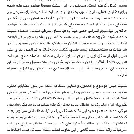
مسور شکل گرفته است. همچنین در این سنت معمولاً قواعد پذیرفته شده
برای قضایای حملی دارای سور، به نمونه­های مشابه آنها در قضایای شرطی نیز
نسبت داده می­شود. همه استدلال­های مباشر دقیقاً به همان صورتی که در
قضایای حملی برقرار است به قضایای شرطی نیز نسبت داده می­شود. قواعد
حاکم بر قیاس­های اقترانی حملی عیناً به قیاس­های شرطی متصله-متصله نسبت
داده می­شود. اگرچه منطق­دانانی نیز هستند که این رابطه را برای برخی قواعد
انکار می­کنند. برای نمونه شمس­الدین سمرقندی قاعده عکس مستوی را در
شرطیات درست نمی­داند (سمرقندی، 1399: 355-362) و اثیرالدین ابهری حتی
ضرب اول از شکل اول را در قیاس­های اقترانی متصله- متصله منتج نمی­داند
(ابهری، 1395: 254). با این همه، محدود شدن به نماد معمول سور در منطق
جدید برای معرفی سور شرطی در منطق سینوی محدودیت­هایی را نیز به همراه
دارد.
نسبت میان موضوع و محمول و متغیر استفاده شده در سور قضایای حملی،
متفاوت با نسبت میان مقدم و تالی و هر متغیری است که در سور شرطی
استفاده می­شود. دقت کامل به این مطلب و مشکلات ناشی از آن معمولاً با بهره­
گیری از ابزارهایی که در منطق جدید به کار گرفته می­شود، به سادگی مشخص
می­گردد؛ اما عدم توجه به این نکته مشکلاتی را در آراء منطق­دانان سینوی ایجاد
کرده است. البته این بدان معنا نیست که آنها به این مطلب به هیچ وجه توجه
نداشته­اند بلکه در مطالب گسترده­ای که در سنت منطق سینوی در باب
شرطیات ارائه شده است گاهی از این تفاوت غفلت شده است که منشأ اختلافات