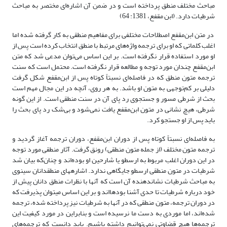
مباحث مختلف منطق پرداخته است و در ضمن آن اشاره‌ای مختصر به مباحث
شرطیات دارد. (ابن مقفع، 1381: 64)
در متن ابن‌مقفع اصطلاحات مختلفی برای مفاهیم منطقی به کار گرفته شده اما
اغلب کلماتی که او برای ترجمه واژه‌های مرتبط با منطق انتخاب کرده است پس از
او مورد استفاده قرار نگرفته است. بر این اساس می‌توان مدعی شد که متن
ابن‌مقفع چندان مورد توجه و مطالعه قرار نگرفته است. محتمل است که سنت
ترجمه متون منطق که در فاصله‌ای نسبتاً کوتاه پس از ابن‌مقفع شکل گرفت
دلیلی بر کم‌توجهی به متون او باشد. به هر روی، آنچه در این مجال مهم است
بحث از شرطی مسور و جستجوی رد پای آن در سنت منطقی است. از این گونه‌
شرطی، هیچ نشانی در متون ابن‌مقفع یافت نمی‌شود و بی‌شک رد پای بحث را
باید پس از او جستجو کرد.
به فاصله‌ای نسبتاً کوتاه پس از دوران ابن‌مقفع، دوران ترجمه آغاز گردید و
ترجمه متون مختلف (از جمله متون منطقی) رونق گرفت. آثار منطقی مورد توجه
در این دوران اغلب مربوط به ارسطو یا شارحین او بوده‌اند و چنان‌که بیان شد
شرطیات در متون منطقی ارسطو جایگاهی ندارد. اشاره­های منطق
دانان سینوی
به مباحث شرطیات نشان­دهنده آن است که آن­ها با نظرات منطق دانان پیش از
خود درباره شرطیات تا حدی آشنا بوده­ااند و بر این اساس می­توان پذیرفت که
در دوران ترجمه، متون منطقی که در آن­ها به شرطیات نیز پرداخته شده، ترجمه
شده‌اند، اما موردی به دست ما نرسیده است و بنابراین در مورد کیفیت این
ترجمه‌ها هیچ قضاوتی نمی‌توانیم داشته باشیم. باید دانست که ترجمه‌های