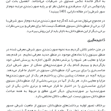
به انکار قاعده عکس مستوی در شرطیات می‌انجامد. (تفصیل بحث این
پارادوکس در آراء سمرقندی و تحلیل نظر او بر پایه صورت‌بندی مرتبه دوم از
سور شرطی را در مقاله دارابی، 1401 ببینید)
در مجموع می‌توان مدعی شد که گرچه صورت‌بندی مرتبه دوم از سور شرطی با
آراء برخی از منطق‌دانان سینوی هماهنگ نیست اما برای معرفی و بررسی نظرات
برخی دیگر از این منطق‌دانان به ناچار باید از این روش بهره برد.
5) نتیجه‌گیری
در متن حاضر تلاش کردیم سه نحوه صورت‌بندی سور شرطی معرفی شده در
منطق سینوی را با نمادهای موجود در منطق جدید معرفی نماییم. در قدم بعد
مزایا و معایب هر شیوه را برشمرده­ایم. اکنون اجازه به پرسش اصلی خود
بازگردیم و ببینیم کدام یک از صورت­بندی‌های ممکن از سور شرطی ابزار
مناسب‌تری را برای بررسی آراء منطق‌دانان سینوی در اختیار ما قرار می‌دهد.
برپایه آنچه در صفحات پیشین بدان پرداختیم هر یک از این صورت‌بندی‌ها
مزایا و معایبی دارد. هر یک از آنها در بررسی بخشی از آراء منطق‌دانان سینوی
ابزاری مناسب‌تری را در اختیار ما قرار می‌دهد و برتری دادن یکی از این
صورتبندی­ها بر صورتبندی­های دیگر امری مطلق و مربوط به همه مباحث
منطق‌دانان سینوی نیست. این مطلب دلائل مختلفی دارد.
برخلاف تصور اولیه برداشت‌های منطق‌دانان سینوی از ماهیت شرطی مسور
یکسان نیست و نمی‌توان درکی واحد از این بحث را به همه آنها نسبت داد.