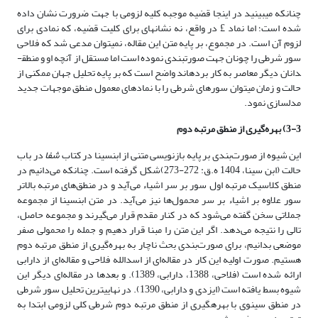
چنان­که می­بینید در اینجا قضیه موجبه کلیه لزومی با جهت ضرورت نشان داده
شده است؛ اما نماد £ در واقع، نه نشانه­ای برای کلیت قضیه، که نمادی برای
لزوم آن است. در مجموع، بر پایه متن این مقاله، نمی­توان مدعی شد که فلاحی
سور شرطی را چونان جهت صورت­بندی نموده است اما مستقل از آنچه او و منطق­
دانان دیگر معاصر به کار برده­اند واضح است که بر پایه تحلیل جهان ممکنی از
حالت و زمان می­توان سورهای شرطی را با نمادهای معمول منطق موجهات جدید
مدل­سازی نمود.
3-3) بهره‌گیری از منطق مرتبه دوم
این شیوه از صورت‌بندی بر پایه بازنویسی متنی از ابن­سینا در کتاب
شفا
در باب
حالت (ابن سینا، 1404 ه.ق: 272-273)شکل گرفته است. چنانکه می‌دانیم در
منطق کلاسیک مرتبه اول سور بر سر اشیاء می‌آید و در منطق‌های مرتبه بالاتر
سور علاوه بر اشیاء بر سر محمول‌ها نیز می‌آید. در متن ابن­سینا از مجموعه
جملاتی سخن گفته می‌شود که در کنار مقدم قرار می‌گیرند و مجموعه حاصل،
تالی را نتیجه می‌دهد. اگر این متن را مبنا قرار دهیم و جمله را محمولی صفر
موضعی بدانیم، برای صورت‌بندی بحث ناچار به بهره‌گیری از منطق مرتبه دوم
هستیم. صورت اولیه این کار در مقاله‌ای از اسدالله فلاحی و مقاله‌ای از دارابی
ارائه شده ‌است (فلاحی، 1388، دارابی، 1389). و بعدها در مقاله‌ای دیگر این
شیوه بسط یافته است (ایزدی و دارابی، 1390). در نهایی­ترین تحلیل سور شرطی
در منطق سینوی با بهره­گیری از منطق مرتبه دوم شرطی کلی لزومی ابتدا به