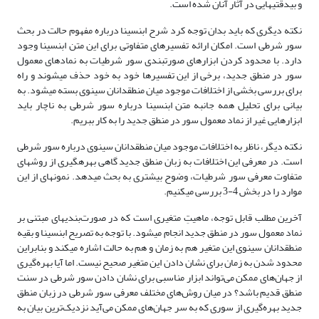
و بی­دقتی­هایی در آثار آنان شده است.
نکته دیگری که باید بدان توجه کرد شرح ابن­سینا درباره مفهوم حالت در بحث
سور شرطی است. امکان ارائه تفسیرهای متفاوتی برای این متن ابن­سینا وجود
دارد. با محدود کردن ابزارهای صورت­بندی سور شرطیات به نمادهای معمول
سور در منطق جدید، برخی از این تفسیرها خود به خود حذف می­شوند و راه
برای بررسی بخشی از اختلافات موجود میان منطق­دانان سینوی بسته می­شود. به
بیانی برای تحلیل همه جانبه متن ابن­سینا درباره سور شرطی به ناچار باید
ابزارهایی غیر از نماد معمول سور در منطق جدید را به کار ببریم.
نکته دیگر، ناظر به اختلافات موجود میان منطق­دانان سینوی درباره سور شرطی
است. در معرفی این اختلافات به زبان منطق جدید گاهی بهره­گیری از روش­های
متفاوت معرفی سور شرطیات، وضوح بیشتری به بحث می­دهد. نمونه­ای از این
موارد را در بخش 4-3 بررسی می­کنیم.
آخرین مطلب قابل توجه، ماهیتِ متغیری است که در صورت‌بند­ی­های مبتنی بر
نماد معمول سور در منطق جدید انجام می­شود. با توجه به تصریح ابن­سینا و بقیه
منطق­دانان سینوی این متغیر هم به زمان و هم به حالت اشاره می­کند و بنابراین
محدود شدن به زمان برای نشان دادن این متغیر صحیح نیست. اما آیا بهره‌گیری
از جهان‌های ممکن می‌تواند ابزار مناسبی برای نشان دادن سور شرطی در سنت
منطق قدیم باشد؟ در میان روش‌های مختلف معرفی سور شرطی در زبان منطق
جدید بهره‌گیری از سوری که به سر جهان‌های ممکن می‌آید نزدیک‌ترین بیان به