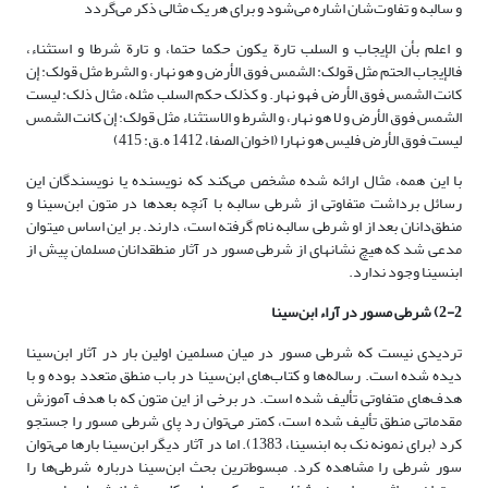
و سالبه و تفاوت‌شان اشاره می‌شود و برای هر یک مثالی ذکر می‌گردد
و اعلم بأن الإیجاب و السلب تارة یکون حکما حتما، و تارة شرطا و استثناء،
فالإیجاب الحتم مثل قولک: الشمس فوق الأرض و هو نهار، و الشرط مثل قولک: إن
کانت الشمس فوق الأرض فهو نهار. و کذلک حکم السلب مثله، مثال ذلک: لیست
الشمس فوق الأرض و لا هو نهار، و الشرط و الاستثناء مثل قولک: إن کانت الشمس
لیست فوق الأرض فلیس هو نهارا (اخوان الصفا، 1412 ه.ق: 415)
با این همه، مثال ارائه شده مشخص می‌کند که نویسنده یا نویسندگان این
رسائل برداشت متفاوتی از شرطی سالبه با آنچه بعدها در متون ابن‌سینا و
منطق‌دانان بعد از او شرطی سالبه نام گرفته است، دارند. بر این اساس می­توان
مدعی شد که هیچ نشانه­ای از شرطی مسور در آثار منطق­دانان مسلمان پیش از
ابن­سینا وجود ندارد.
2-2) شرطی مسور در آراء ابن‌سینا
تردیدی نیست که شرطی مسور در میان مسلمین اولین بار در آثار ابن‌سینا
دیده شده است. رساله‌ها و کتاب‌های ابن‌سینا در باب منطق متعدد بوده و با
هدف‌های متفاوتی تألیف شده است. در برخی از این متون که با هدف آموزش
مقدماتی منطق تألیف شده است، کمتر می‌توان رد پای شرطی مسور را جستجو
کرد (برای نمونه نک به ابن­سینا، 1383). اما در آثار دیگر ابن‌سینا بارها می‌توان
سور شرطی را مشاهده کرد. مبسوط‌ترین بحث ابن‌سینا درباره شرطی‌ها را