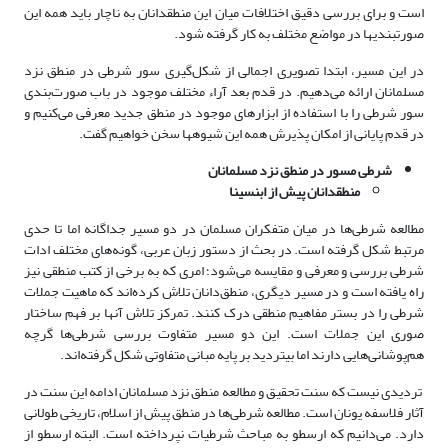
است و برای بررسی دقیق اختلافات میان این منطق­دانان به ناچار باید همه این
صورت­بندی­ها در مواضع مختلف به کار گرفته شود.
در این مسیر، ابتدا تصویری اجمالی از شکل‌گیری سور شرطی در منطق نزد
مسلمانان ارائه می‌دهیم. در قدم بعد آراء مختلف موجود در باب صورت‌بندی
سور شرطی را با استفاده از ابزارهای موجود در منطق جدید معرفی می‌کنیم و
در قدم پایانی از امکان پذیرش همه این شیوه­ها سخن خواهیم گفت.
شرطی مسور در منطق نزد مسلمانان
منطق­دانان پیش از ابن­سینا
مطالعه شرطی‌ها در میان متفکران مسلمان در دو مسیر جداگانه اما تا حدی
مرتبط شکل گرفته است. در بحث از دستور زبان عربی، گونه‌های مختلف ادات
شرطی بررسی و معرفی و مقایسه می‌شود؛ امری که به برخی از کتب منطقی نیز
راه یافته است و در مسیر دیگری، منطق‌دانان تلاش کرده‌اند که ماهیت جملات
شرطی را در بستر مفاهیم منطقی درک کنند. تمرکز تلاش‌ آنها بر فهم ساختار
صوری این جملات است. این دو مسیر متفاوت بررسی شرطی‌ها گرچه
هم‌پوشانی‌هایی دارند اما بی­تردید بر پایه مبانی متفاوتی شکل گرفته‌اند.
تردیدی نیست که سنت تحقیق و مطالعه منطق نزد مسلمانان ادامه این سنت در
آثار فلاسفه یونان است. مطالعه شرطی‌ها در منطق پیش از اسلام، تاریخی طولانی
دارد. می‌دانیم که ارسطو به مباحث شرطیات نپرداخته است. البته ارسطو از