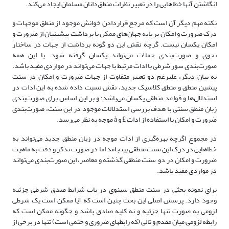
انگاشتن آنها خطاهایی را در تعبیر نظرات منطق‌دانان مسلمان ایجاد می‌کند.
نکته مهم دیگر آن است که مرجع قراردادن خوانش موجود از منطق موجهات و
درک ضرورت و امکان بر پایه جهان‌های ممکن با برداشت پیشینیان از ضرورت و
امکان یکسان نیست. گرچه نقش این دو گونه برداشت از جهات در ساختار
نحوی و صورت‌بندی جملات می‌تواند یکسان گرفته شود. با این همه
صورت‌بندی سور شرطی با ادات مرتبط با جهات می‌تواند در مواردی مفید باشد.
به بیان دیگر، علیرغم دو تعبیر متفاوت از جهات ضرورت و امکان در سنت
پیشین منطق و منطق کلاسیک جدید، نقش نسبت داده شده به این ادات‌ در
استدلال‌ها و قواعد منطقی یکسان می‌باشد؛ و بر این اساس برای صورت‌بندی
زبان منطق سنتی با هدف بررسی استدلالات موجود در این سنت، صورت‌بندی
ضرورت و امکان با استفاده از ادات £ و à موجه به نظر می‌رسد.
در مجموع اگرچه بهره‌گیری از ادات‌ موجه در زبان منطق جدید می‌تواند به
خطاهایی در درک این سنت منطقی بینجامد اما در صورت تذکر و دقت به ماهیت
ضرورت و امکان در دو سنت منطقی گذشته و معاصر، این صورت‌بندی می‌تواند
در مواردی مفید باشد.
برای نمونه بحثی در سنت منطق سینوی در باب شرایط صدق شرطی جزئیه
وجود دارد. پرسش اصلی این بحث چنین است که آیا ممکن است یک شرطی
لزومی به صورت تنها جزئیه و نه کلیه صادق باشد و چگونه ممکن است که
رابطه لزومی میان مقدم و تالی (که رابطه­ای ضروری و حتمی است) تنها در برخی از