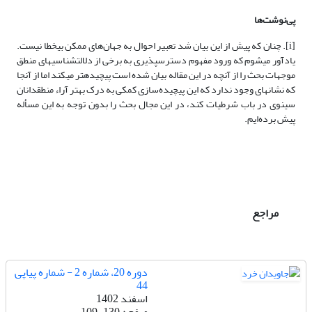
پی‌نوشت‌ها
[i]. چنان که پیش از این بیان شد تعبیر احوال به جهان‌ها­ی ممکن بی­خطا نیست.
یادآور می­شوم که ورود مفهوم دسترس­پذیری به برخی از دلالت­شناسی­های منطق
موجهات بحث را از آنچه در این مقاله بیان شده است پیچیده­تر می­کند اما از آنجا
که نشانه­ای وجود ندارد که این پیچیده‌سازی کمکی به درک بهتر آراء منطق­دانان
سینوی در باب شرطیات کند، در این مجال بحث را بدون توجه به این مسأله
پیش برده‌ایم.
مراجع
دوره 20، شماره 2 - شماره پیاپی
44
اسفند 1402