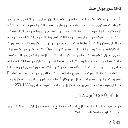
3-2) سور چونان جهت
اگر بپذیریم که مناسب­ترین متغیری که می­توان برای صورت­بندی سور در
شرطیات سینوی به کار برد باید هم زمان و هم حالت را معرفی نماید آنگاه
نزدیک­ترین ابزار موجود در منطق جدید برای معرفی این متغیر، جهان­های ممکن
است. می­دانیم که در دوران معاصر، دلالت­شناسی منطق موجهات کلاسیک بر پایه
جهان­های ممکن شکل گرفته است و صدق در جهان­های ممکن مختلف به ضرورت
و امکان تعبیر می­شود. براین­اساس، سور شرطی عملاً نقش جهت را در یک صورت­
بندی دقیق از شرطیات ایفا خواهد کرد. این شیوه از صورت­بندی در آثار منطق­
دانان معاصر دیده نمی­شود. تنها نمونه مشابه را می­توان در مقالات اسدالله
فلاحی دید. او در بحث از جایگاه سلب در شرطیات به صورت­بندی این قضایا با
استفاده از منطق مرتبه دوم پرداخته است. فلاحی در این مقاله نماد £
(ضرورت) را برای صورت­بندی لزوم به­کار گرفته و بر این اساس در شکل نهایی
قضایای موجبه کلیه لزومی را به شکل زیر نمادین نمود (فلاحی، 1388: 253).
"p[à(A Ù p) É £((A Ù p) É B)]
در قدم بعد او با ساده­سازی این نمادگذاری نمونه هم­ارز آن را به شکل زیر
به‌دست آورده است (همان: 254):
£(A É B)