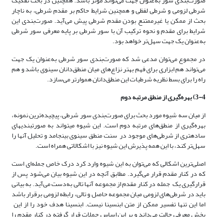
صورت‌بندی سور به‌عنوان جهت می‌تواند مؤثر باشد. همچنین در بحث تفکیک
شرطی لزومی و شرطی لفظی و همچنین شرایط حاکم بر مقدم شرطی، به ناچار
بحث از ممکن یا غیرممتنع بودن مقدم شرطی پیش می‌آید. صورت‌بندی این
شرایط برای مقدم و نحوه ترکیب آن با سور شرطی بر پایه معرفی سور شرطی
به‌عنوان یک جهت سهل‌تر خواهد بود.
در مجموع می‌توان مدعی شد که صورت‌بندی سور شرطی به‌عنوان یک جهت
می‌تواند هم ابزاری برای فهم بهتر نزاع‌های میان منطق‌دانان سینوی باشد و هم
راه را برای بسط نظریه شرطیات این منطق‌دانان هموار‌تر می‌سازد.
3-4) بهره‌گیری از منطق مرتبه دوم
از میان سه شیوه مورد بحث برای صورت‌بندی سور شرطی، پیچیده‌ترین نمونه،
بهره‌گیری از منطق‌های مرتبه دوم است. این شیوه می­تواند به صورت­بندی­های
ساده­تری از شرطی‌های موجود در سنت منطق سینوی بینجامد و تحلیل آنها را
سهل‌تر ‌کند، با این همه پذیرش این شیوه نیز با اشکالاتی همراه است.
اصلی‌ترین اشکالی که می‌توان به این شیوه وارد کرد درک خاص جمله‌ای است
که در کنار مقدم قرار می‌گیرد. مطابق آنچه در این شیوه بیان می‌شود پس از
قرارگیری یک جمله در کنار مقدم از مجموعه آنها تالی به‌دست می‌آید. به بیانی
باید در شرطی‌های لزومی میان مجموعه حاصل و تالی، رابطه لزومی برقرار باشد
اما این تنها تفسیر ممکن از متن ابن­سینا نیست. ابن­سینا هدف خود را از این
بخش معرفی حالت می‌داند و بر این اساس جملات قرار گرفته در کنار مقدم را