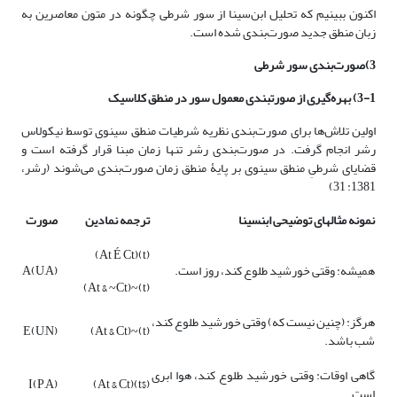
اکنون ببینیم که تحلیل ابن‌سینا از سور شرطی چگونه در متون معاصرین به
زبان منطق جدید صورت‌بندی شده است.
3)صورت‌بندی سور شرطی
3-1) بهره‌گیری از صورت­بندی معمول سور در منطق کلاسیک
اولین تلاش‌ها برای صورت‌بندی نظریه شرطیات منطق سینوی توسط نیکولاس
رشر انجام گرفت. در صورت‌بندی رشر تنها زمان مبنا قرار گرفته است و
قضایای شرطیِ منطق سینوی بر پایۀ منطق زمان صورت‌بندی می‌شوند (رشر،
1381: 31)
نمونه مثال­های توضیحی ابن­سینا
ترجمه نمادین
صورت
(t)(At É Ct)
همیشه: وقتی خورشید طلوع کند، روز است.
A(U,A)
(t)~(At & ~Ct)
هرگز: (چنین نیست که) وقتی خورشید طلوع کند،
E(U,N)
(t)~(At & Ct)
شب باشد.
گاهی اوقات: وقتی خورشید طلوع کند، هوا ابری
I(P,A)
($t)(At & Ct)
است