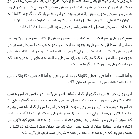
می‌توان در اثر مهم او یعنی
شفا
جستجو کرد. طرح کلی بحث از شرطی‌ها در دو
بخش از این اثر دیده می‌شود. ابتدا در بخش
العبارة
تصویری کلی از شرطی‌ها
مبتنی بر شرطی بدون سور ارائه می‌شود. در این بخش از کتاب گرچه "کلما" به
عنوان نشانه‌ای از شرطی متصل اشاره می‌شود اما به تفاوت خاصی میان آن و
بقیه ادات‌ شرطی متصل یا منفصل اشاره نمی‌شود (ابن‌سینا، 1405، 32).
همچنین علی‌رغم آنکه مربع تقابل در همین بخش از کتاب معرفی می‌شود اما
نشانی از بسط آن به شرطی‌ها وجود ندارد. تنها نمونه مرتبط با شرطی مسور در
این بخش از کتاب
شفا
مثالی برای شرطی سالبه است. او در این کتاب شرطی
موجبه و سالبه را تفکیک می‌کند و برای شرطی سالبه نمونه‌ای ارائه می‌دهد که
بر پایه شرطی مسور شکل گرفته است:
و أما السلب، فأما فى الحملى کقولک زید لیس بحى. و أما المتصل فکقولک لیس
کلما طلعت الشمس کان غیم. (همان: 42)
این روال در بخش دیگری از کتاب
شفا
تغییر می‌کند. در بخش قیاس همین
کتاب شرطی مسور به صورت دقیق معرفی شده و مجموعه گسترده‌ای از
قیاس‌های مرتبط با آن بررسی می‌شوند. آنچه در این بخش از کتاب اهمیتی ویژه
دارد تلاش ابن‌سینا برای معرفی دقیق سور شرطی است. او ابتدا تأکید می‌کند
که سور شرطی تنها شامل زمان‌های مختلف نیست و به حالت‌های گوناگون نیز
اشاره دارد. مطابق بیان او کلیه بودن یک شرطی بدان معنا است که نه تنها در
همه زمان‌ها که در همه حالت‌ها نیز مقدم شرطی مستلزم تالی آن باشد.