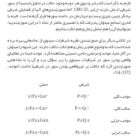
لازم به ذکر است که رشر و نبوی هر دو به وجود حالت در تحلیل ابن­سینا از سور
شرطی اذعان دارند (رشر، 1381:‌32 ) اما صورت­بندی‌های آنها از قضایای شرطی
بیان­گر چنین چیزی نیست و تنها زمان در دامنه سورها قرار گرفته است. البته با
قدری تسامح می­توان پذیرفت که با تفسیری عام­تر از نماد t در این صورت­بندی­ها،
می­توانیم آن را هم شامل زمان و هم حالت بدانیم.
در تلاشی دیگر برای صورت­بندی نظریه شرطیات سینوی از نمادهایی بهره برده
شده است که به وضوح هم بر زمان و هم حالت دلالت دارند. این شیوه را می­توان
در آثار ضیاء موحد و مرتضی حاجی حسینی مشاهده کرد. موحد ابتدا در مقاله­ای
واقعی بودن سور در شرطیات سینوی را زیر سؤال برد و آن را با نمادهایی
صورت­بندی کرد که دلالت بر غیرواقعی بودن سور در شرطی­ها داشت (موحد،
1372: 14):
شرطی
حملی
موجب کلی
": P ® Q
"x (Fx ® Gx)
سالب کلی
": P ® ~Q
"x (Fx ® ~Gx)
موجب جزئی
$: P & Q
$x (Fx & Gx)
سالب جزئی
$: P& ~Q
$x (Fx & ~Gx)