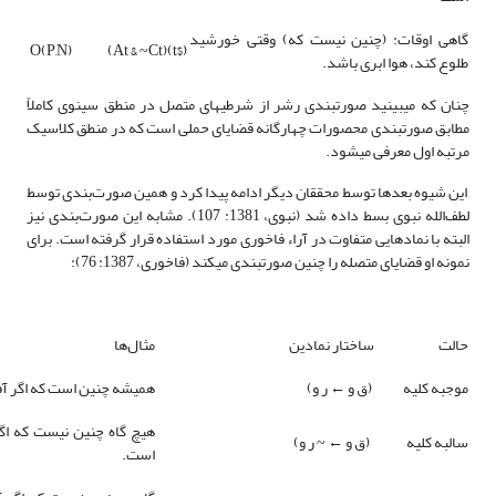
گاهی اوقات: (چنین نیست که) وقتی خورشید
O(P,N)
($t)(At & ~Ct)
طلوع کند، هوا ابری باشد.
چنان که می­بینید صورت­بندی رشر از شرطی­های متصل در منطق سینوی کاملاً
مطابق صورت­بندی محصورات چهارگانه قضایای حملی است که در منطق کلاسیک
مرتبه اول معرفی می­شود.
این شیوه بعدها توسط محققان دیگر ادامه پیدا کرد و همین صورت‌بندی توسط
لطف‌الله نبوی بسط داده شد (نبوی، 1381: 107). مشابه این صورت‌بندی نیز
البته با نمادهایی متفاوت در آراء فاخوری مورد استفاده قرار گرفته است. برای
نمونه او قضایای متصله را چنین صورت­بندی می­کند (فاخوری، 1387: 76):
حالت
ساختار نمادین
مثال‌ها
موجبه کلیه
(ق و ← ر و)
همیشه چنین است که اگر آف
هیچ گاه چنین نیست که اگ
سالبه کلیه
(ق و ← ~ ر و)
است.