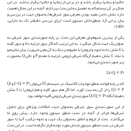
حالت­ها و زمان­ها برقرار باشد و در برخی از زمان­ها و حالت­ها برقرار نباشد. در این
مجال بر آن نیستم که به تفصیل به این بحث بپردازم. آنچه در این مجال اهمیت
دارد نشان دادن مفید بودن معرفی سور شرطی‌ها به‌عنوان جهت در بررسی و
بیان برخی آراء منطق‌دانان سینوی است (برای بررسی دقیق­تر نک به دارابی،
1401).
یکی از بهترین شیوه­های معرفی این بحث، بر پایه صورت­بندی سور شرطی به
‌عنوان یک جهت شکل می­گیرد. به این ترتیب که اگر سور جزئیه با à و سور کلیه
با £ نشان داده شود و لزوم را با مفهوم نزدیک به آن یعنی ضرورت بیان نماییم و
با نماد £ نشان دهیم آن‌گاه شرطی لزومی جزئیه با مقدم P و تالی Q به‌صورت
زیر صورت‌بندی می‌شود.
(Q ⸦ P) à£
که بر پایه قواعد منطق موجهات کلاسیک در سیستم S5 می‌توان (Q ⸦ P) £ و (Q
⸦ P)££ را از آن به‌دست آورد. اما اگر هم سور کلیه و هم لزوم را با £ نشان
دهیم آنگاه (Q ⸦ P)££ صورت­بندی شرطی لزومی کلیه خواهد بود.
از این صورت‌بندی سور شرطی به‌عنوان جهت امکانات ویژه‌ای برای تحلیل
شرطی‌ها فراتر از آنچه در سنت منطق سینوی وجود دارد، پیش روی ما
می‌گذارد. بحث از لزوم و اتفاق به‌عنوان یک جهت و نحوه ترکیب آنها با سور
شرطی در سنت منطق سینوی چندان مورد توجه قرار نگرفته است. در این بحث