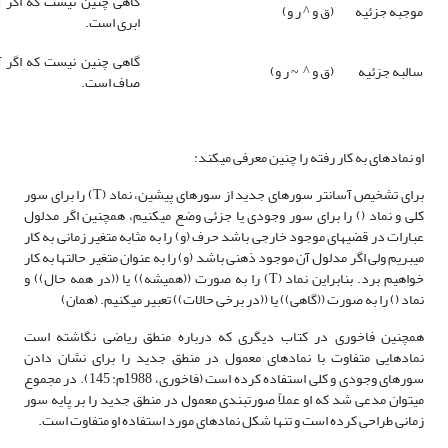
گاهی چنین نیست که اگر آ
موجبه جزئیه
(ق و ^ ر و)
ابری است.
گاهی چنین نیست که اگر آ
سالبه جزئیه
(ق و ^ ~ ر و)
صاف است.
او نمادهای به کار رفته را چنین معرفی می­کند:
برای تشخیص آسان­تر سورهای جدید از سورهای پیشین، نماد (T) را برای سور
کلی و نماد () را برای سور وجودی یا جزئی وضع می­کنیم، همچنین اگر مدلول
عبارات در قضیه­­ای موجود خارجی باشد حرف (و) را به مثابه متغیر زمانی به کار
می­بریم ولی اگر مدلول آن موجود ذهنی باشد (و) را به عنوان متغیر حالت­ها به کار
خواهیم برد. بنابراین نماد (T) را به صورت ((همیشه)) یا ((در همه حال)) و
نماد () را به صورت ((گاهی)) یا ((در برخی حالات)) تعبیر می­کنیم. (همان)
همچنین فاخوری در کتاب دیگری که درباره منطق ریاضی نگاشته است
نمادهایی متفاوت با نمادهای معمول در منطق جدید را برای نشان دادن
سورهای وجودی و کلی استفاده کرده است (فاخوری، 1988م:‌ 145). در مجموع
می­توان مدعی شد که او عملاً صورت­بندی معمول در منطق جدید را بر پایه سور
زمانی طراحی کرده است و تنها شکل نمادهای مورد استفاده او متفاوت است.