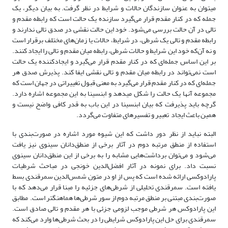
می­توان به عنوان سازندگان حالات و شرایط در نظر گرفت. به بیان دیگر، یک
جمله که در کنار مقدم قرار می‌گیرد سازنده یک حالت است که رابطه مقدم و
تالی در آن حالت بررسی می‌شود. خود این حالت نقشی در صدق تالی ندارند و
رابطه مقدم و تالی یک شرطی، در شرایط، حالات یا زمان‌های مختلف برقرار است
و نه آن‌که خود این شرایط و حالات شرطی، رابطه میان مقدم و تالی را ایجاد کنند.
بر این اساس جمله‌ای که در کنار مقدم قرار می‌گیرد و ایجادکننده یک حالت
است نمی‌تواند در رابطه میان مقدم و تالی نقشی ایفا کند. پذیرش صدق هر
جمله‌ای که در کنار مقدم قرار می‌گیرد به معنی قبول تغییراتی در جهان است که
مجموعه آنها یک حالت را شکل می­دهد و ابن­سینا به این مجموعه اشاره دارد.
گرچه باید پذیرفت که بیان ابن­سینا در این باب به قدر کافی واضح نیست و
همین باعث ایجاد تعبیر و تفسیرهای متفاوت می‌گردد.
البته نباید از نظر دور داشت که این شیوه مورد اشاره در صورت‌بندی با
استفاده از منطق مرتبه دوم در آثار برخی از منطق‌دانان سینوی نیز یافت
می‌شود و می‌توان برداشت‌هایی مشابه را به برخی از این منطق­‌دانان سینوی
نسبت داد. برای نمونه در آثار افضل‌الدین خونجی در مباحث شرطیات
پارادوکسی ارائه شده است که پس از او در متون شمس‌الدین سمرقندی بسط
یافته است. سمرقندی تحلیلی از شرطی‌های جزئیه را مبنا قرار می‌دهد که با
صورت‌بندی مبتنی بر منطق مرتبه دوم از سور شرطی‌ها هماهنگ­تر است. مطابق
این پارادوکس هر شرطی موجب لزومی جزئی با هر مقدم و تالی صادق است.
سمرقندی برای حل این پارادوکس شرایطی را در بحث شرطی‌ها وارد می‌کند که