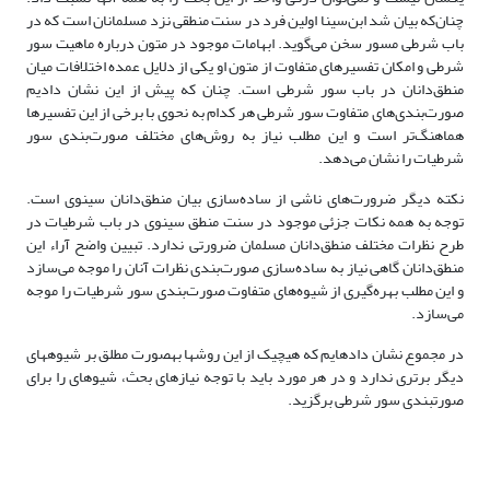
چنان‌که بیان شد ابن‌سینا اولین فرد در سنت منطقی نزد مسلمانان است که در
باب شرطی مسور سخن می‌گوید. ابهامات موجود در متون درباره ماهیت سور
شرطی و امکان تفسیرهای متفاوت از متون او یکی از دلایل عمده اختلافات میان
منطق‌دانان در باب سور شرطی است. چنان که پیش از این نشان دادیم
صورت‌بندی‌های متفاوت سور شرطی هر کدام به نحوی با برخی از این تفسیرها
هماهنگ‌تر است و این مطلب نیاز به روش‌های مختلف صورت‌بندی سور
شرطیات را نشان می‌دهد.
نکته دیگر ضرورت‌های ناشی از ساده‌سازی بیان منطق‌دانان سینوی است.
توجه به همه نکات جزئی موجود در سنت منطق سینوی در باب شرطیات در
طرح نظرات مختلف منطق‌دانان مسلمان ضرورتی ندارد. تبیین واضح آراء این
منطق‌دانان گاهی نیاز به ساده‌سازی صورت‌بندی نظرات آنان را موجه می‌سازد
و این مطلب بهره‌گیری از شیوه‌های متفاوت صورت‌بندی سور شرطیات را موجه
می‌سازد.
در مجموع نشان داده­ایم که هیچ­یک از این روش­ها به­صورت مطلق بر شیوه­های
دیگر برتری ندارد و در هر مورد باید با توجه نیازهای بحث، شیوه­ای را برای
صورت­بندی سور شرطی برگزید.