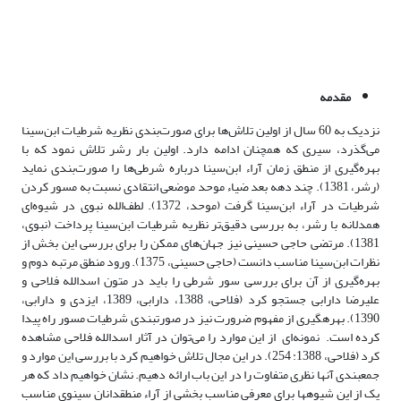
مقدمه
نزدیک به 60 سال از اولین تلاش‌ها برای صورت‌بندی نظریه شرطیات ابن‌سینا
می‌گذرد، سیری که همچنان ادامه دارد. اولین بار رشر تلاش نمود که با
بهره‌گیری از منطق زمان آراء ابن‌سینا درباره شرطی‌ها را صورت‌بندی نماید
(رشر، 1381). چند دهه بعد ضیاء موحد موضعی انتقادی نسبت به مسور کردن
شرطیات در آراء ابن‌سینا گرفت (موحد، 1372). لطف‌الله نبوی در شیوه‌ای
همدلانه با رشر، به بررسی دقیق‌تر نظریه شرطیات ابن‌سینا پرداخت (نبوی،
1381). مرتضی حاجی حسینی نیز جهان‌های ممکن را برای بررسی این بخش از
نظرات ابن‌سینا مناسب دانست (حاجی حسینی، 1375). ورود منطق مرتبه دوم و
بهره‌گیری از آن برای بررسی سور شرطی را باید در متون اسدالله فلاحی و
علیرضا دارابی جستجو کرد (فلاحی، 1388، دارابی، 1389، ایزدی و دارابی،
1390). بهره­گیری از مفهوم ضرورت نیز در صورت­بندی شرطیات مسور راه پیدا
کرده است. نمونه‌ای از این موارد را می‌توان در آثار اسدالله فلاحی مشاهده
کرد (فلاحی، 1388:‌ 254). در این مجال تلاش خواهیم کرد با بررسی این موارد و
جمع­بندی آن­ها نظری متفاوت را در این باب ارائه دهیم. نشان خواهیم داد که هر
یک از این شیوه­ها برای معرفی مناسب بخشی از آراء منطق­دانان سینوی مناسب