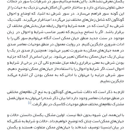
یکسان معرفی نشده‌اند. با این همه می­دانیم سور در شرطیات با سور در جملات
حملی تفاوتی بنیادی دارد و ساختار خاص آن امکان فهمی نزدیک به جهات را از
این گونه سور فراهم می‌سازد. در سور شرطی نه اشیاء که اوضاع و احوال
گوناگون (که شامل زمان‌های مختلف نیز می‌گردد) مبنا قرار می‌گیرند. کلیت یک
شرطی به آن است که در همه شرایط و احوال رابطه میان بخش‌های مختلف آن
برقرار باشد. اگر با تسامح بپذیریم که تعبیر مناسب شرایط و احوال در زبان
موجود در سنت جدید منطق جهان ممکن است آنگاه می‌توانیم سور کلی را با
ادات ضروری جایگزین کنیم. در روایت معمول در منطق موجهات معاصر صدق
در همه جهان‌های ممکن به ضرورت تعبیر می‌شود؛ همچنین از صدق در یک یا
بیش از یک جهان ممکن به امکان تعبیر می‌شود. بر این اساس از آنجا که جزئیه
بودن شرطی به معنی برقراری رابطه میان مقدم و تالی آن در برخی از شرایط و
احوال است، اگر شرایط و احوال را با استفاده از جهان‌های ممکن توضیح دهیم،
سور شرطی جزئیه را می‌توان با اداتی که به ممکن‌ بودن آن اشاره می‌کند
جایگزین نماییم.
لازم به ذکر است که دلالت شناسی‌های گوناگون و به تبع آن نظام‌های مختلفی
در منطق موجبات معاصر وجود دارد اما بیان ذکر شده را می‌توان به عنوان فصل
[i]
مشترک نظام‌های مختلف منطق موجهات کلاسیک در نظر گرفت.
با این‌همه، این شیوه بدون خطا نیست. اولین مشکل، یکسان دانستن حالات و
جهان‌های ممکن است چنان که توضیح خواهیم داد، حالات و شرایط به شکلی که
در بیان ابن­سینا توصیف شده‌اند با جهان‌های ممکن متفاوت هستند و یکسان