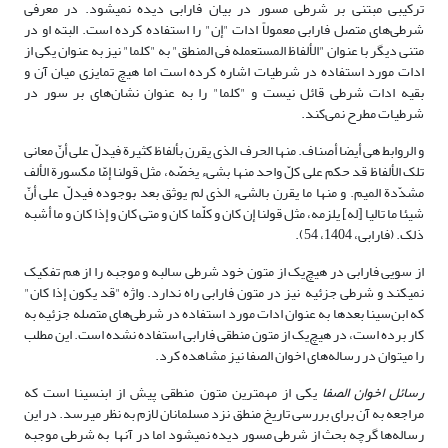
ترکیبی مبتنی بر شرطی مسور در بیان فارابی دیده نمی­شود. در معرفی
شرطی‌های متصل فارابی معمولاً ادات "إن" را استفاده کرده است. البته او در
متنی دیگر با عنوان "الألفاظ المستعمله فی المنطق" به "کلما" نیز به عنوان یکی از
ادات‌ مورد استفاده در شرطیات اشاره کرده است اما هیچ تمایزی میان آن و
بقیه ادات‌ شرطی قائل نیست و "کلما" را به عنوان نشان‌های بر سور در
شرطیات مطرح نمی‌کند.
و الروابط هی أیضا أصناف. منها الحرف الذی یقرن بألفاظ کثیرة فیدلّ على أنّ معانی
تلک الألفاظ قد حکم على کلّ واحد منها بشیء یخصّه، مثل قولنا إمّا مکسورة الألف
مشدّدة المیم. و منها ما یقرن بالشیء الذی لم یوثق بعد بوجوده فیدلّ على أنّ
شیئا ما تالیا [له] یلزمه، مثل قولنا إن کان و کلّما کان و متى کان و إذا کان و ما أشبه
ذلک. (فارابی، 1404، 54).
از سویی فارابی در هیچ‌یک از متون خود شرطی سالبه و موجبه را از هم تفکیک
نمی­کند و شرطی جزئیه نیز در متون فارابی راه ندارد. واژه "قد یکون إذا کان"
که ابن‌سینا بعدها به عنوان ادات مورد استفاده در شرطی‌های متصله جزئیه به
کار برده است، در هیچ‌یک از متون منطقی فارابی استفاده نشده است. این مطلب
را می­توان در رساله‌های اخوان الصفا نیز مشاهده کرد.
رسائل اخوان الصفا
یکی از مهم­ترین متون منطقی پیش از ابن­سینا است که
مراجعه به آن برای بررسی تاریخ منطق نزد مسلمانان لازم به نظر می­رسد. در این
رساله‌ها گرچه بحث از شرطی مسور دیده نمی­شود اما در آنها به شرطی موجبه