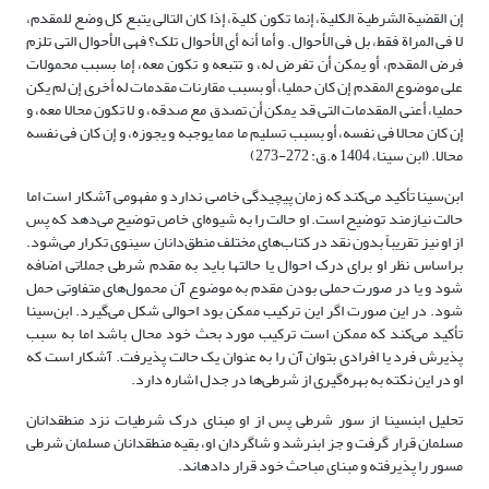
إن القضیة الشرطیة الکلیة، إنما تکون کلیة، إذا کان التالى یتبع کل وضع للمقدم،
لا فى المراة فقط، بل فى الأحوال. و أما أنه أى الأحوال تلک‌؟ فهى الأحوال التی تلزم
فرض المقدم، أو یمکن أن تفرض له، و تتبعه و تکون معه، إما بسبب محمولات
على موضوع المقدم إن کان حملیا، أو بسبب مقارنات مقدمات له أخرى إن لم یکن
حملیا، أعنى المقدمات التی قد یمکن أن تصدق مع صدقه، و لا تکون محالا معه، و
إن کان محالا فى نفسه، أو بسبب تسلیم ما مما یوجبه و یجوزه، و إن کان فى نفسه
محالا. (ابن سینا، 1404 ه.ق: 272-273)
ابن‌سینا تأکید می‌کند که زمان پیچیدگی خاصی ندارد و مفهومی آشکار است اما
حالت نیازمند توضیح است. او حالت را به شیوه‌ای خاص توضیح می‌دهد که پس
از او نیز تقریباً بدون نقد در کتاب‌های مختلف منطق‌دانان سینوی تکرار می‌شود.
براساس نظر او برای درک احوال یا حالت­ها باید به مقدم شرطی جملاتی اضافه
شود و یا در صورت حملی بودن مقدم به موضوع آن محمول‌های متفاوتی حمل
شود. در این صورت اگر این ترکیب ممکن بود احوالی شکل می‌گیرد. ابن‌سینا
تأکید می‌کند که ممکن است ترکیب مورد بحث خود محال باشد اما به سبب
پذیرش فرد یا افرادی بتوان آن را به عنوان یک حالت پذیرفت. آشکار است که
او در این نکته به بهره‌گیری از شرطی‌ها در جدل اشاره دارد.
تحلیل ابن­سینا از سور شرطی پس از او مبنای درک شرطیات نزد منطق­دانان
مسلمان قرار گرفت و جز ابن­رشد و شاگردان او، بقیه منطق­دانان مسلمان شرطی
مسور را پذیرفته و مبنای مباحث خود قرار داده­اند.