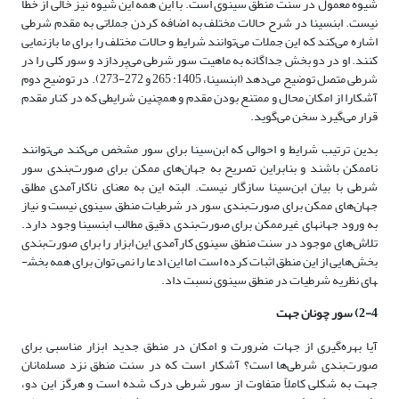
شیوه معمول در سنت منطق سینوی است. با این همه این شیوه نیز خالی از خطا
نیست. ابن­سینا در شرح حالات مختلف به اضافه کردن جملاتی به مقدم شرطی
اشاره می‌کند که این جملات می‌توانند شرایط و حالات مختلف را برای ما بازنمایی
کنند. او در دو بخش جداگانه به ماهیت سور شرطی می‌پردازد و سور کلی را در
شرطی متصل توضیح می‌دهد (ابن­سینا، 1405: 265 و 272-273). در توضیح دوم
آشکارا از امکان محال و ممتنع بودن مقدم و همچنین شرایطی که در کنار مقدم
قرار می‌گیرد سخن می‌گوید.
بدین ترتیب شرایط و احوالی که ابن‌سینا برای سور مشخص می‌کند می‌توانند
ناممکن باشند و بنابراین تصریح به جهان‌های ممکن برای صورت‌بندی سور
شرطی با بیان ابن‌سینا سازگار نیست. البته این به معنای ناکارآمدی مطلق
جهان‌های ممکن برای صورت‌بندی سور در شرطیات منطق سینوی نیست و نیاز
به ورود جهان­های غیرممکن برای صورت‌بندی دقیق مطالب ابن­سینا وجود دارد.
تلاش‌های موجود در سنت منطق سینوی کارآمدی این ابزار را برای صورت‌بندی
بخش‌هایی از این منطق اثبات کرده است اما این ادعا را نمی توان برای همه بخش­
های نظریه شرطیات در منطق سینوی نسبت داد.
2-4) سور چونان جهت
آیا بهره‌گیری از جهات ضرورت و امکان در منطق جدید ابزار مناسبی برای
صورت‌بندی شرطی‌ها است؟ آشکار است که در سنت منطق نزد مسلمانان
جهت به شکلی کاملاً متفاوت از سور شرطی درک ‌شده است و هرگز این دو،