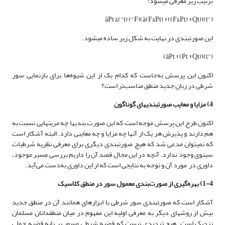
ترتیب زیر معرفی می­شود:
("t)àPt &("t) ("F)(à(F&Pt) ® ((F&Pt) ® Qt))
این صورت­بندی در نهایت به شکل زیر ساده می­شود.
("t)(àPt ® (Pt ® Qt))
اکنون این پرسش به‌جاست که کدام یک از این شیوه‌ها برای بازنمایی سور
شرطی در زبان جدید منطق مناسب‌تر است؟
4) مزایا و معایب صورت­بندی­های گوناگون
اکنون طرح این پرسش موجه است که این صورت بندی­ها چه مزیت­هایی نسبت به
هم دارند و پذیرش هر یک از آنها چه مزایا و چه معایبی دارد. البته آشکار است
که نمی­توان مدعی شد که هیچ صورت­بندی دیگری برای معرفی نظریه شرطیات
سینوی وجود ندارد. آنچه در این مجال قصد آن را داریم بررسی مسیر موجود،
داوری در مورد آن و توجه به نتایجی است که از این داوری به‌دست می‌آید.
1-4)
بهره‌گیری از صورت‌بندی معمول سور در منطق کلاسیک
آشکار است که صورت­بندی سور شرطی با ابزارهای همانند آن در منطق جدید
بیش از روش­های دیگر به معرفی اولیه این مفهوم در میان منطق­دانان مسلمان
نزدیک است. هیچ تردیدی نیست که قضیه شرطی مسور بر پایه قضیه حملی