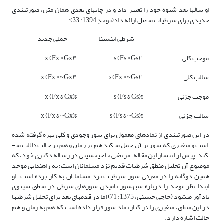
او سال­ها بعد شیوه خود را تغییر داد و در چاپ­های بعدی همان متن، صورت­بندی
جدیدی برای شرطیات متصل ارائه داد(موحدٍ 1394: 33):
شرطی ابن­سینا
حملی جدید
موجب کلی
"s (Fs ® Gs)
"x (Fx ® Gx)
سالب کلی
"s (Fx ® ~Gs)
"x (Fx ® ~Gx)
موجب جزئی
$s (Fs & Gs)
$x (Fx & Gx)
سالب جزئی
$s (Fs & ~Gs)
$x (Fx & ~Gx)
در این صورت­بندی از نمادهای معمول برای سور وجودی و کلی بهره گرفته شده
است و متغیری که سور بر آن حمل می­کند هم بر زمان و هم بر حالت دلالت می­
کند. پیش از انتشار این مقاله، مرتضی حاجی­حسینی در رساله دکتری خود، که
موضوع آن تحلیل منطق شرطیات قدیم نزد مسلمانان است؛ به راهنمایی موحد
همین دوگانه را در معرفی سور شرطیات نزد مسلمانان به کار برده است. او
ابتدا نظر موحد را درباره شبه­سور نامیدن سورهای شرطی در منطق سینوی
یادآور می­شود (حاجی حسینی، 1375: 71) اما در قدم­های بعد برای تحلیل شرطی­ها
در این منطق، متغیری را در کنار نماد سور قرار داده است که هم به زمان و هم
حالت اشاره دارد.