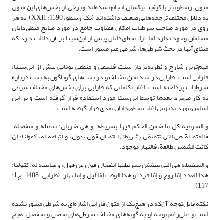
متون ارسطو نیز با کیفیت یکسان انجام نشده‌اند و برخی از بخش‌های این متون
به دلایل مختلف ترجمه‌هایی ضعیف داشته‌اند (نک ارسطو، 1390: XXII). به هر
روی در مورد مباحث شرطیات امکان قضاوت جامع در مورد منابع منطق‌دانان
مسلمان وجود ندارد اما آراء منطق‌دانان پیش از ابن‌سینا بر آن دلالت دارد که
مبنای آنها در بحث شرطی‌ها، شرطی غیر مسور است.
مهم‌ترین شارح و نظریه‌پرداز سنت فلسفی و منطقی یونانی پیش از ابن‌سینا،
فارابی است. فارابی در چند متن مختلف و در بحث‌های گوناگون به بحث درباره
شرطیات پرداخته است. اغلب کلماتی که فارابی برای بخش‌های مختلف شرطی
به کار می‌برد بعدها توسط ابن‌سینا مورد استفاده قرار گرفته است و بر این
اساس مورد پذیرش اغلب منطق‌دانان بعدی قرار گرفته است.
و الشرطیة کل ما ضمن الحکم فیها بشریطة، و هى ضربان: متصلة و منفصلة.
فالمتصلة هى التی تتضمّن بشریطتها اتصال قول بقول، و اتباعه له، کقولنا: إن
کانت الشمس طالعة، فالنهار موجود.
و المنفصلة هى التی تتضمّن بشریطتها انفصال قول عن قول، و مباینته له. کقولنا:
هذا العدد إمّا زوج و إمّا فرد، و هذا الوقت إمّا لیل و إما نهار. (فارابی، 1408، ج1:
117)
نکته قابل‌توجه آن‌که در هیچ‌یک از متون فارابی اشاره‌ای به شرطی مسور نشده
است و علی‌رغم توجه او به گونه‌های مختلف شرطی‌های متصل و منفصل، هیچ