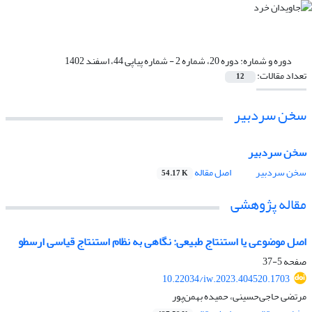
دوره و شماره:
دوره 20، شماره 2 - شماره پیاپی 44، اسفند 1402
تعداد مقالات:
12
سخن سردبیر
سخن سردبیر
سخن سردبیر
اصل مقاله
54.17 K
مقاله پژوهشی
اصل موضوعی یا استنتاج طبیعی: نگاهی به نظام استنتاج قیاسی ارسطو
صفحه
5-37
10.22034/iw.2023.404520.1703
مرتضی حاجی‌حسینی، حمیده بهمن‌پور