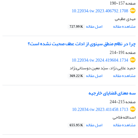
صفحه
157-190
10.22034/iw.2023.406792.1708
مهدی عظیمی
مشاهده مقاله
اصل مقاله
727.99 K
چرا در نظام منطق سینوی از ادات عطف صحبت نشده است؟
صفحه
191-214
10.22034/iw.2024.419604.1734
حمید علایی نژاد، سیّد معین دوستانی‌نژاد
مشاهده مقاله
اصل مقاله
369.22 K
سه معنای قضایای خارجیه
صفحه
215-244
10.22034/iw.2023.411458.1713
اسدالله فلاحی
مشاهده مقاله
اصل مقاله
655.95 K