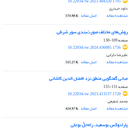
10.22034/iw.2023.404320.1705
داود حیدری
مشاهده مقاله
اصل مقاله
574.98 K
روش‌های مختلف صورت‌بندی سور شرطی
صفحه
109-130
10.22034/iw.2024.436085.1756
علیرضا دارابی
مشاهده مقاله
اصل مقاله
515.27 K
مبانی گفتگویی منطق نزد افضل الدین کاشانی
صفحه
131-155
10.22034/iw.2023.413137.1720
محمد شفیعی
مشاهده مقاله
اصل مقاله
424.97 K
پارادوکس بوسعید، راه‌حلّ بوعلی