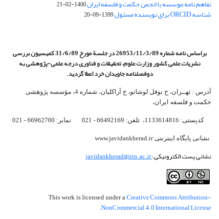
تفاهم نامه موسسه با انجمن حکمت و فلسفه ایران
1400-02-21
شناسه ORCID برای نویسنده مسئول
1399-09-20
براساس نامه شماره 26953/11/3/89 در جلسة مورخ 31/6/89 کمیسیون
بررسی
نشریات علمی کشور وزارت علوم، تحقیقات و فناوری درجه علمی‌-پژوهشی
به
دوفصلنامه جاویدان خرد اعطا گردید.
آدرس : تهــران، خ نوفل لوشاتو، خ آراکلیان، شماره 4،‌ مؤسسه پژوهشی
حکمت و فلسفه ایران،‌
کدپستی: 1133614816، تلفن: 66492169 - 021 نمابر: 66962700 - 021
نشانی پایگاه اینترنتی:www.javidankherad.ir
نشانی پست الکترونیکی:
javidankherad@irip.ac.ir
Creative Commons Attribution-
This work is licensed under a
NonCommercial 4.0 International License
.