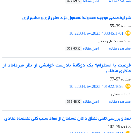
مشاهده مقاله
اصل مقاله
427.59 K
شرایط صدق موجبه معدولة‌المحمول نزد فخر‌رازی و قطب‌رازی
صفحه
39-55
10.22034/iw.2023.403845.1701
سید محمد علی حجتی
مشاهده مقاله
اصل مقاله
359.03 K
فرعیت یا استلزام؟ یک دوگانۀ نادرست خوانشی از نظر میرداماد از
منظری منطقی
صفحه
57-77
10.22034/iw.2023.401922.1698
داود حسینی
مشاهده مقاله
اصل مقاله
336.48 K
نقد و بررسی تلقی منطق دانان مسلمان از مفاد سلب کلی منفصله عنادی
صفحه
79-107