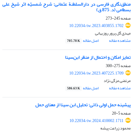
منطق‌نگاری فارسی در دارالسلطنة عثمانی: شرح شمسیّه اثر شیخ علی
بسطامی (د. 875 ق)
صفحه
245-273
10.22034/iw.2023.403855.1702
مهدی گل پرور روزبهانی
مشاهده مقاله
اصل مقاله
705.78 K
تمایز امکان و احتمال از منظر ابن‌سینا
صفحه
275-300
10.22034/iw.2023.407225.1709
مرتضی مزگی نژاد
مشاهده مقاله
اصل مقاله
586.63 K
پیشینه حمل اولی ذاتی: تحلیل ابن سینا از معنای حمل
صفحه
5-20
10.22034/iw.2024.410002.1711
محمود زراعت پیشه