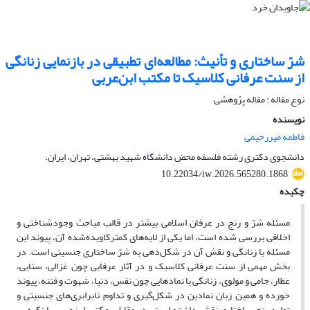
شرّ ساختاری و تأنیث: مطالعه‌ای تطبیقی در بازنمایی زنانگی
از سنت عرفانی کلاسیک تا مکتب ابن‌عربی
نوع مقاله : مقاله پژوهشی
نویسنده
فاطمه میررحیمی
دانشجوی دکتری رشته فلسفه محض دانشگاه شهید بهشتی، تهران، ایران.
10.22034/iw.2026.565280.1868
چکیده
مسئله شرّ و رنج در عرفان اسلامی بیشتر در قالب مباحث وجودشناختی و
اخلاقی بررسی شده است، اما یکی از لایه‌های کمترکاویده‌شده آن، پیوند این
مسئله با زنانگی و نقش آن در شکل‌دهی به شرّ ساختاری جنسیتی است. در
بخش مهمی از سنت عرفانی کلاسیک و در آثار عرفایی چون غزالی، سنایی،
عطار، جامی و مولوی، زنانگی با نمادهایی چون نفس، دنیا، شهوت و فتنه، پیوند
خورده و همین زبان نمادین در شکل‌گیری و تداوم نابرابری‌های جنسیتی و
تولید رنج ساختاری نقش داشته است. در مقابل، مکتب ابن‌عربی با تکیه بر