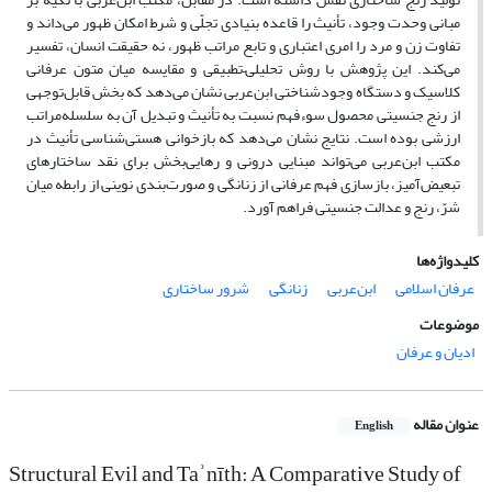
مبانی وحدت وجود، تأنیث را قاعده بنیادی تجلّی و شرط امکان ظهور می‌داند و
تفاوت زن و مرد را امری اعتباری و تابع مراتب ظهور، نه حقیقت انسان، تفسیر
می‌کند. این پژوهش با روش تحلیلی–تطبیقی و مقایسه میان متون عرفانی
کلاسیک و دستگاه وجودشناختی ابن‌عربی نشان می‌دهد که بخش قابل‌توجهی
از رنج جنسیتی محصول سوء‌فهم نسبت به تأنیث و تبدیل آن به سلسله‌مراتب
ارزشی بوده است. نتایج نشان می‌دهد که بازخوانی هستی‌شناسی تأنیث در
مکتب ابن‌عربی می‌تواند مبنایی درونی و رهایی‌بخش برای نقد ساختارهای
تبعیض‌آمیز، بازسازی فهم عرفانی از زنانگی و صورت‌بندی نوینی از رابطه میان
شرّ، رنج و عدالت جنسیتی فراهم آورد.
کلیدواژه‌ها
عرفان اسلامی
ابن‌عربی
زنانگی
شرور ساختاری
موضوعات
ادیان و عرفان
عنوان مقاله
English
Structural Evil and Taʾnīth: A Comparative Study of