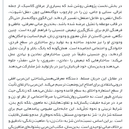
در بخش نخست پژوهش روشن شد که بسیاری از عرفای کلاسیک، از جمله
غزالی، سنایی و جامی، زن را در چارچوب دوگانه‌هایی چون «عقل/شهوت»،
«کمال/نقص» و «فاعل/منفعل» تفسیر کرده‌اند. این الگوی دوگانه‌ساز حتی اگر
در قالب موعظه یا تمثیل عرضه شده باشد، به‌تدریج مبانی معرفتی، عاطفی و
فرهنگی لازم برای شکل‌گیری تبعیض جنسیتی را فراهم آورده است. چنین
نگاهی، ضمن کاستن از شأن معنوی و وجودی زنان، فهم انسانیت و امکان‌های
وجودی او را نیز محدود ساخته و به تولید رنج ساختاری در سطح فردی،
خانوادگی و اجتماعی انجامیده است. همان‌گونه که یانگ، باتلر و آرنت تحلیل
کرده‌اند، رنج جنسیتی دقیقاً در چنین ساختارهای نمادین و نهادی عمل
می‌کند؛ ساختارهایی که تبعیض را «عادی»، «ضروری» یا حتی «مقدّر» جلوه
می‌دهند و بدین‌سان، خود قربانیان را نیز در بازتولید شرّ مشارکت می‌دهند.
در مقابلِ این جریان مسلط، دستگاه معرفتی–هستی‌شناختی ابن‌عربی افقی
درونی‌ـ‌انتقادی برای اصلاح این وضعیت ترسیم می‌کند. ابن‌عربی با ارتقای تأنیث
از سطح استعاره و اخلاق به سطح قاعده وجود، نشان می‌دهد که زنانگی حیث
بنیادیِ ظهور است، نه خاصیتی روان‌شناختی یا صرفاً اجتماعی. از نظر او، زن و
مرد در مرتبه حقیقت یکسان‌اند و تفاوت‌هایشان نه ماهوی، بلکه تابع بدن،
شرایط تربیتی و نحوه تجلّی‌اند. این جابه‌جایی مفهومی پیامدهایی مهم برای
مسئله شرّ دارد: شرّ نه موجودی مستقل، بلکه نحوه‌ای از عدم و نقصان قابلیت
است . بر این اساس، نسبت‌دادن شرّ به «ذات زن» یا «ماهیت زنانگی» نادقیق و
برخلاف مبانی توحیدی است. بدین‌سان، مکتب ابن‌عربی پشتوانه‌ای متافیزیکی