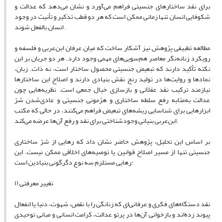
برای نقد ساختارهای جنسیتی فراهم می‌آورد و نشان می‌دهد که عدالت و
شکوفایی انسان تنها زمانی ممکن است که هر دو قطب تذکیر و تأنیث در وجود
انسان بالفعل شوند .
مطالعه تطبیقی پژوهش نیز آشکار ساخت که میان عرفان ابن‌عربی و فلسفه و
رویکرد زنانه‌نگر معاصر هم‌سویی‌های مهمی وجود دارد. هر دو جریان بر این
نکته تأکید دارند که تبعیض جنسیتی محصول ساختار است، نه ذات. زبان،
نمادها و روایت‌ها در تولید رنج نقش بنیادی دارند و اصلاح این ساختارها
نیازمند ترکیب نقد عقلانی و بازسازی خیال جمعی است. نظریه‌هایی چون
عدالت به‌مثابه رفع سلطه ساختاری و هژمونی جنسیتی و عادی‌شدن شرّ
ابزارهایی برای شناسایی ریشه‌های تبعیض فراهم می‌کنند، در حالی که مکتب
ابن‌عربی بنیانی وجودشناختی برای نقد و رفع آن‌ها عرضه می‌کند.
بر اساس این تحلیل، پژوهش حاضر نشان داد که رهایی از شرّ ساختاری
جنسیتی تنها از مسیر اصلاح قوانین یا توصیه‌های اخلاقی ممکن نیست. این
رهایی مستلزم سه نوع دگرگونی بنیادین است:
۱) تغییر معرفتی
نقد دستگاه‌های فکری و عرفانی‌ای که زنانگی را با نقص، شهوت، دنیا یا انفعال
پیوند زده‌اند و بازخوانی آن‌ها در پرتو عدالت، کرامت انسانی و مبانی توحیدی