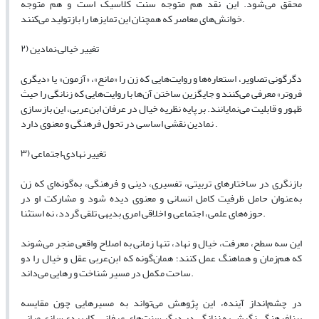
محقق می‌شود. این نقد هم متوجه سنت کلاسیک است و هم متوجه
خوانش‌های معاصر که همچنان این تمایزها را بازتولید می‌کنند.
۲) تغییر خیالی–نمادین
دگرگونی تصاویر، استعاره‌ها و روایت‌هایی که زن را «مانع»، «آزمون» یا «دیگری
فروتر» معرفی می‌کنند و جایگزین ساختن آن‌ها با روایت‌هایی که زنانگی را حیث
ظهور و قابلیت می‌نمایانند. بر پایه نظریه خیال در عرفان ابن‌عربی، این بازسازی
نمادین نقشی اساسی در تحول فرهنگی و معنوی دارد .
۳) تغییر نهادی–اجتماعی
بازنگری در ساختارهای تربیتی، تفسیری، دینی و فرهنگی، به‌گونه‌ای که زن
به‌عنوان حامل ظرفیت کامل انسانی و معنوی دیده شود و مشارکت او در
حوزه‌های علمی، اجتماعی و اخلاقی امری بدیهی تلقی گردد، نه استثنا.
این سه سطح، معرفت، خیال و نهاد، تنها زمانی به اصلاح واقعی منجر می‌شوند
که هم‌زمان و هماهنگ عمل کنند؛ همان‌گونه که ابن‌عربی عقل و خیال را دو
ساحت مکمل در مسیر شناخت و رهایی می‌داند.
در چشم‌انداز آینده، این پژوهش می‌تواند به مسیرهایی چون مقایسه
بینافرهنگی نگرش به زنانگی در دیگر سنت‌های عرفانی، کاربردی‌سازی مبانی