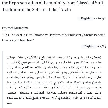
the Representation of Femininity from Classical Sufi
Tradition to the School of Ibn ʿArabī
نویسنده
English
Fatemeh Mirrahimi
"Ph.D. Student in Pure Philosophy, Department of Philosophy, Shahid Beheshti
University, Tehran, Iran"
چکیده
English
پژوهش حاضر با بررسی تطبیقی مسئله شرّ، رنج و زنانگی در سنت عرفانی
اسلامی و دستگاه وجودشناختی ابن‌عربی نشان داد که موضوع زنانگی در
عرفان نه حاشیه‌ای اخلاقی یا صرفاً نمادین، بلکه مسئله‌ای بنیادی در
ساحت‌های معرفت‌شناختی، وجودشناختی و فرهنگی است. تحلیل سه لایه
اصلی این مسئله، سنت عرفانی کلاسیک، مکتب ابن‌عربی و نظریه‌های فلسفی و
زنانه‌نگر معاصر، آشکار ساخت که رنج جنسیتی بیش از آن‌که از «ذات زن» یا
«طبیعت» او ریشه بگیرد، از شرّ ساختاری برخاسته است؛ شرّی که در زبان،
روایت، تمثیل، قضاوت‌های اخلاقی، نظام‌های آموزشی و نهادهای اجتماعی
رسوب کرده و طی قرون به‌گونه‌ای آرام، مداوم و عادی‌شده بازتولید شده
است .