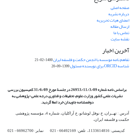
صفحه اصلی
درباره نشریه
اعضای هیات تحریریه
ارسال مقاله
تماس با ما
نقشه سایت
آخرین اخبار
تفاهم نامه موسسه با انجمن حکمت و فلسفه ایران
1400-02-21
شناسه ORCID برای نویسنده مسئول
1399-09-20
براساس نامه شماره 26953/11/3/89 در جلسة مورخ 31/6/89 کمیسیون
بررسی
نشریات علمی کشور وزارت علوم، تحقیقات و فناوری درجه علمی‌-پژوهشی
به
دوفصلنامه جاویدان خرد اعطا گردید.
آدرس : تهــران، خ نوفل لوشاتو، خ آراکلیان، شماره 4،‌ مؤسسه پژوهشی
حکمت و فلسفه ایران،‌
کدپستی: 1133614816، تلفن: 66492169 - 021 نمابر: 66962700 - 021