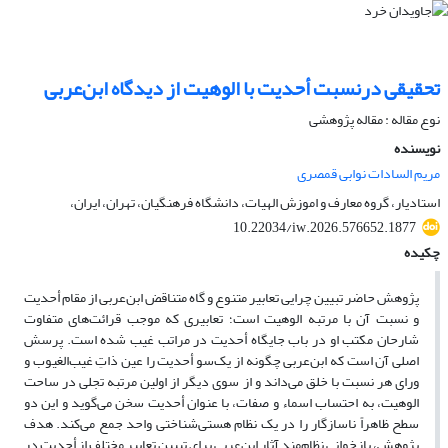
تحقیقی درنسبت أحدیت با الوهیت از دیدگاه ابن‌عربی
نوع مقاله : مقاله پژوهشی
نویسنده
مریم السادات نوابی قمصری
استادیار، گروه معارف و اموزش الهیات، دانشگاه فرهنگیان، تهران، ایران،
10.22034/iw.2026.576652.1877
چکیده
پژوهش حاضر تبیین چرایی تعابیر متنوع و گاه متناقض ابن‌عربی از مقام أحدیت
و نسبت آن با مرتبه الوهیت است؛ تعابیری که موجب قرائت‌های متفاوت
شارحان مکتب او در باب جایگاه أحدیت در مراتب غیب شده است. پرسش
اصلی آن است که ابن‌عربی چگونه از یک‌سو أحدیت را عین ذاتِ غیب‌الغیوب و
ورای هر نسبت با خلق می‌داند و از سوی دیگر از اولین مرتبه تجلی در ساحت
الوهیت، به احتساب اسماء و صفات، با عنوان أحدیت سخن می‌گوید و این دو
سطح ظاهراً ناسازگار را در یک نظام هستی‌شناختی واحد جمع می‌کند. هدف
پژوهش، بازخوانی نظام‌مند آثار ابن‌عربی برای تبیین تعابیر مختلف از أحدیت در