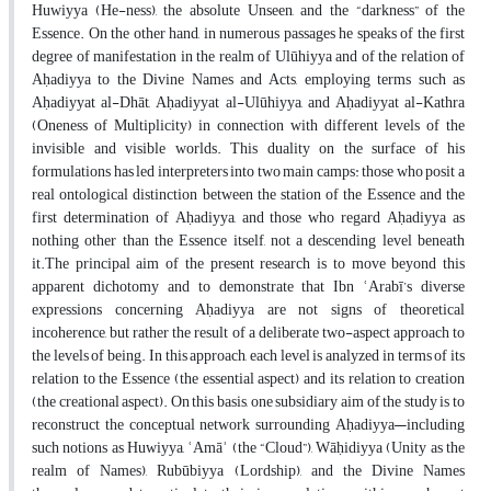
Huwiyya (He-ness), the absolute Unseen, and the “darkness” of the
Essence. On the other hand, in numerous passages he speaks of the first
degree of manifestation in the realm of Ulūhiyya and of the relation of
Aḥadiyya to the Divine Names and Acts, employing terms such as
Aḥadiyyat al-Dhāt, Aḥadiyyat al-Ulūhiyya, and Aḥadiyyat al-Kathra
(Oneness of Multiplicity) in connection with different levels of the
invisible and visible worlds. This duality on the surface of his
formulations has led interpreters into two main camps: those who posit a
real ontological distinction between the station of the Essence and the
first determination of Aḥadiyya, and those who regard Aḥadiyya as
nothing other than the Essence itself, not a descending level beneath
it.The principal aim of the present research is to move beyond this
apparent dichotomy and to demonstrate that Ibn ʿArabī’s diverse
expressions concerning Aḥadiyya are not signs of theoretical
incoherence, but rather the result of a deliberate two-aspect approach to
the levels of being. In this approach, each level is analyzed in terms of its
relation to the Essence (the essential aspect) and its relation to creation
(the creational aspect). On this basis, one subsidiary aim of the study is to
reconstruct the conceptual network surrounding Aḥadiyya—including
such notions as Huwiyya, ʿAmāʾ (the “Cloud”), Wāḥidiyya (Unity as the
realm of Names), Rubūbiyya (Lordship), and the Divine Names