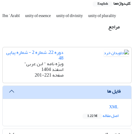
کلیدواژه‌ها
English
Ibn ʿArabī
unity of essence
unity of divinity
unity of plurality
مراجع
دوره 22، شماره 2 - شماره پیاپی
48
ویژه نامه " ابن عربی"
اسفند 1404
صفحه
201-221
فایل ها
XML
اصل مقاله
1.22 M