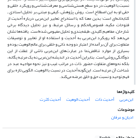
نسبت با الوهیت در دو سطح هستی‌شناسی و معرفت‌شناسی و رویکرد خلقی و
حقی او به این اصطلاح است. روش پژوهش، کیفی و مبتنی بر تحلیل اسنادی ـ
کتابخانه‌ای است؛ بدین معنا که با استخراج تعابیر ابن‌عربی درباره أحدیت از
فتوحات مکیه، فصوص‌الحکم و رسائل مرتبط، و نیز تحلیل دیدگاه برخی
شارحان، مفاهیم کلیدی، طبقه‌بندی و تحلیل مفهومی شده‌است. یافته‌ها نشان
می‌دهد که رویکرد ابن‌عربی به أحدیت و استفاده او از تعابیر و توصیفات
متفاوت برای آن برآمده از اعتبار دو وجه ذاتی و خلقی برای عالم الوهیت بوده و
بسیاری از موارد تناقض‌نما در عبارت‌های ابن‌عربی ناشی از غفلت از این
دوگانگی روشی است. بنابراین أحدیت در اندیشه ابن‌عربی نه یک مرتبه یگانه،
بلکه نحوه‌های متفاوت حضور ذات در مراتب غیب و نیز نحوه مواجهه عبد در
شناخت آن مرتبه است. این‌گونه أحدیت در نسبت با الوهیت، الگویی تازه برای
فهم توحید و نسبت حق و خلق عرضه می‌کند.
کلیدواژه‌ها
ابن‌عربی
أحدیت ذات
أحدیت الوهیت
أحدیت کثرت
موضوعات
ادیان و عرفان
عنوان مقاله