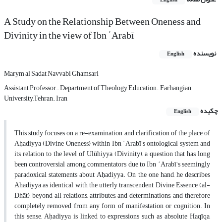
English
A Study on the Relationship Between Oneness and
Divinity in the view of Ibn ʿArabī
نویسنده
English
Marym al Sadat Navvabi Ghamsari
Assistant Professor.,, Department of Theology Education., Farhangian
University,Tehran. Iran
چکیده
English
This study focuses on a re-examination and clarification of the place of
Aḥadiyya (Divine Oneness) within Ibn ʿArabī’s ontological system and
its relation to the level of Ulūhiyya (Divinity), a question that has long
been controversial among commentators due to Ibn ʿArabī’s seemingly
paradoxical statements about Aḥadiyya. On the one hand, he describes
Aḥadiyya as identical with the utterly transcendent Divine Essence (al-
Dhāt), beyond all relations, attributes, and determinations, and therefore
completely removed from any form of manifestation or cognition. In
this sense, Aḥadiyya is linked to expressions such as absolute Haqīqa,