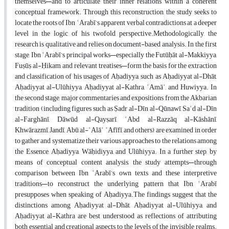
themselves—and to articulate their inner relations within a coherent
conceptual framework. Through this reconstruction, the study seeks to
locate the roots of Ibn ʿArabī’s apparent verbal contradictions at a deeper
level in the logic of his twofold perspective.Methodologically, the
research is qualitative and relies on document-based analysis. In the first
stage, Ibn ʿArabī’s principal works—especially the Futūḥāt al-Makkiyya,
Fuṣūṣ al-Ḥikam, and relevant treatises—form the basis for the extraction
and classification of his usages of Aḥadiyya, such as Aḥadiyyat al-Dhāt,
Aḥadiyyat al-Ulūhiyya, Aḥadiyyat al-Kathra, ʿAmāʾ, and Huwiyya. In
the second stage, major commentaries and expositions from the Akbarian
tradition (including figures such as Ṣadr al-Dīn al-Qūnawī, Saʿd al-Dīn
al-Farghānī, Dāwūd al-Qayṣarī, ʿAbd al-Razzāq al-Kāshānī,
Khwārazmī, Jandī, Abū al-ʿAlāʾ ʿAfīfī, and others) are examined in order
to gather and systematize their various approaches to the relations among
the Essence, Aḥadiyya, Wāḥidiyya, and Ulūhiyya. In a further step, by
means of conceptual content analysis, the study attempts—through
comparison between Ibn ʿArabī’s own texts and these interpretive
traditions—to reconstruct the underlying pattern that Ibn ʿArabī
presupposes when speaking of Aḥadiyya.The findings suggest that the
distinctions among Aḥadiyyat al-Dhāt, Aḥadiyyat al-Ulūhiyya, and
Aḥadiyyat al-Kathra are best understood as reflections of attributing
both essential and creational aspects to the levels of the invisible realms.