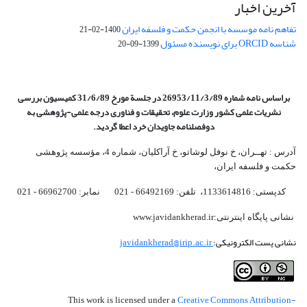
آخرین اخبار
تفاهم نامه موسسه با انجمن حکمت و فلسفه ایران
1400-02-21
شناسه ORCID برای نویسنده مسئول
1399-09-20
براساس نامه شماره 26953/11/3/89 در جلسة مورخ 31/6/89 کمیسیون
بررسی
نشریات علمی کشور وزارت علوم، تحقیقات و فناوری درجه علمی‌-پژوهشی
به
دوفصلنامه جاویدان خرد اعطا گردید.
آدرس : تهــران، خ نوفل لوشاتو، خ آراکلیان، شماره 4،‌ مؤسسه پژوهشی
حکمت و فلسفه ایران،‌
کدپستی: 1133614816، تلفن: 66492169 - 021 نمابر: 66962700 - 021
نشانی پایگاه اینترنتی:www.javidankherad.ir
نشانی پست الکترونیکی:
javidankherad@irip.ac.ir
Creative Commons Attribution-
This work is licensed under a