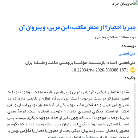
جبر یا اختیار؟ از منظر مکتب «ابن عربی» و پیروان آن
نوع مقاله : مقاله پژوهشی
نویسنده
علی افضلی
علی افضلی؛ استاد (بازنشستۀ) مؤسّسۀ پژوهشی حکمت و فلسفۀ ایران
10.22034/iw.2026.568388.1871
چکیده
شالودۀ اصلیِ عرفان نظریِ ابن عربی و پیروانش نظریۀ «وحدت وجود»، و یا به
تعبیر دقیق‌تر «وحدت موجود» است.این دیدگاه لوازم و نتایجی دارد که به
تصریح ابن عربی و معتقدانِ مکتب وی، یکی از آنها مجبور بودنِ انسان و نفی
اختیار او است؛ دیگری تفسیری خاص از «توحید افعالی» است؛ لازمۀ بعدی
نظریۀ «وحدت موجود» است که چون «غیر از خدا» موجود دیگری نیست، پس
اساساً انسانی (یا موجود دیگری) به عنوانِ «غیر خدا» وجود ندارد که بگوییم
مجبور یا مختار است، و به بیان دیگر، بحث از مجبور یا مختار یا مُفَوَّض بودن یا
نبودنِ انسان، از بابِ «سالبۀ به انتفای موضوع» است.