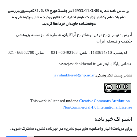
براساس نامه شماره 26953/11/3/89 در جلسة مورخ 31/6/89 کمیسیون
بررسی
نشریات علمی کشور وزارت علوم، تحقیقات و فناوری درجه علمی‌-پژوهشی
به
دوفصلنامه جاویدان خرد اعطا گردید.
آدرس : تهــران، خ نوفل لوشاتو، خ آراکلیان، شماره 4،‌ مؤسسه پژوهشی
حکمت و فلسفه ایران،‌
کدپستی: 1133614816، تلفن: 66492169 - 021 نمابر: 66962700 - 021
نشانی پایگاه اینترنتی:www.javidankherad.ir
نشانی پست الکترونیکی:
javidankherad@irip.ac.ir
Creative Commons Attribution-
This work is licensed under a
NonCommercial 4.0 International License
.
اشتراک خبرنامه
برای دریافت اخبار و اطلاعیه های مهم نشریه در خبرنامه نشریه مشترک شوید.