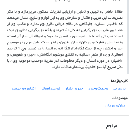
مقالۀ حاضر به تبیین و تحلیل و ارزیابی نظریات مذکور، می‌پردازد و با ذکر
تصریحات ابن عربی و قائلان و شارحان وی به این لوازم و نتایج، نشان می‌دهد
که «اختیار انسان»، جایگاهی در نظام عرفان نظریِ وی ندارد و مکتب وی از
مصادیقِ نظریاتِ «جبرگراییِ معتدلِ اشاعره» و بلکه «جبرگراییِ مطلقِ جهمیه»
است؛ نظریاتی که نه با علم حضوری انسان به خود و احوالاتش سازگار است،
ونه با عقل و فطرت و وجدان انسان. افزون بر اینها، مکتب ابن عربی در موضوع
جبر و اختیار، چه از حیث نگاهِ ابزارانگارانه به انسان (در تفسیر وی از توحید
افعالی)، و چه از منظرِ «سالبۀ به انتفای موضوع انگاشتنِ» «جبر» و «تفویض» و
«اختیار» در مورد انسان و دیگر مخلوقات (در نظریۀ «وحدتِ موجودِ» وی)، با
نصّ صریح آیات و احادیثِ بی‌شمار منافات دارد.
کلیدواژه‌ها
ابن عربی
وحدت وجود
جبر و اختیار
توحید افعالی
اشاعره و جهمیه
موضوعات
ادیان و عرفان
مراجع