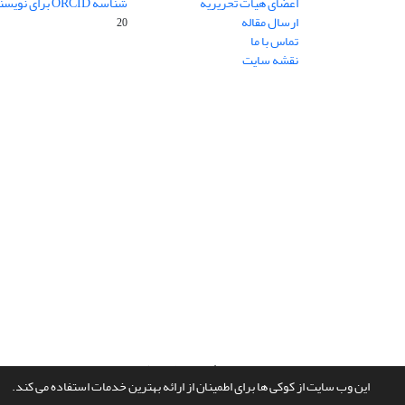
اعضای هیات تحریریه
شناسه ORCID برای نویسنده مسئول
ارسال مقاله
20
تماس با ما
نقشه سایت
سامانه مدیریت نشریات علمی.
طراحی و پیاده سازی از
سیناوب
این وب سایت از کوکی ها برای اطمینان از ارائه بهترین خدمات استفاده می کند.