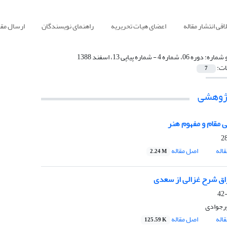
قی انتشار مقاله
اعضای هیات تحریریه
راهنمای نویسندگان
ارسال مقا
 شماره:
دوره 06، شماره 4 - شماره پیاپی 13، اسفند 1388
ات:
7
پژوهشی
 مقام و مفهوم هنر
اله
اصل مقاله
2.24 M
راق شرح غزالی از سعدی
ورجوادی
اله
اصل مقاله
125.59 K