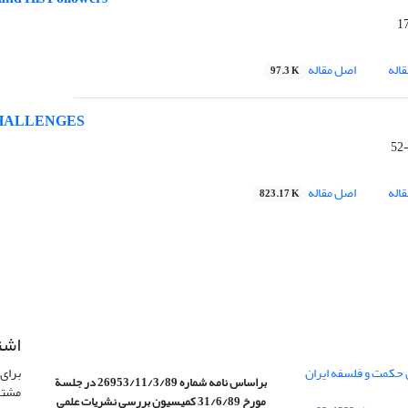
اله
اصل مقاله
97.3 K
HALLENGES
اله
اصل مقاله
823.17 K
اشت
 حکمت و فلسفه ایران
برای 
براساس نامه شماره 26953/11/3/89 در جلسة
مشتر
مورخ 31/6/89 کمیسیون
بررسی نشریات علمی