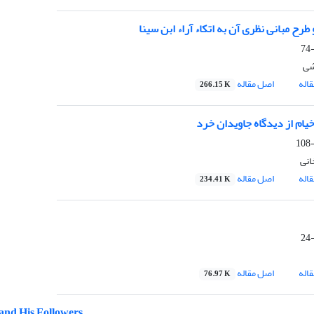
رح مبانی نظری آن به اتکاء آراء ابن سینا
شی
اله
اصل مقاله
266.15 K
خیام از دیدگاه جاویدان خرد
انی
اله
اصل مقاله
234.41 K
اله
اصل مقاله
76.97 K
and His Followers