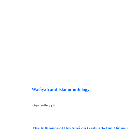
Walåyah and Islamic ontology
آکیرو ماتسوموتو
The Influence of Ibn Sìnå on Gadr ad-Dìn Qinawì 