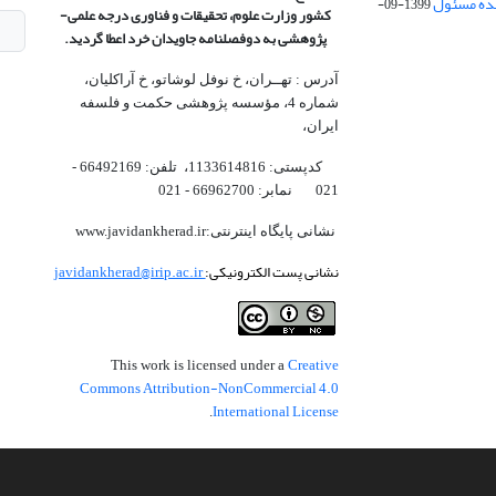
1399-09-
کشور وزارت علوم، تحقیقات و فناوری درجه علمی‌-
پژوهشی
به دوفصلنامه جاویدان خرد اعطا گردید.
آدرس : تهــران، خ نوفل لوشاتو، خ آراکلیان،
شماره 4،‌ مؤسسه پژوهشی حکمت و فلسفه
ایران،‌
کدپستی: 1133614816، تلفن: 66492169 -
021 نمابر: 66962700 - 021
نشانی پایگاه اینترنتی:www.javidankherad.ir
نشانی پست الکترونیکی:
javidankherad@irip.ac.ir
Creative
This work is licensed under a
Commons Attribution-NonCommercial 4.0
International License
.