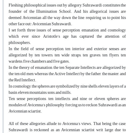
Fleshing philosophical issues out by allegory, Suhrawardi constitutes the
founder of the Illumination School. And his allegorical issues are
deemed Avicennian all the way down the line, requiring us to point his
other face out: Avicennian Suhrawardi.
I set forth three issues of sense perception, emanation, and cosmology
which ever since Aristotle’s age has captured the attention of
philosophers.
In the field of sense perception, ten interior and exterior senses are
allegorized by ten towers, ten wide straps, ten graves, ten flyers, ten
wardens, five chambers and five gates.
In the theory of emanation, the ten Separate Intellects are allegorized by
the ten old men, whereas the Active Intellect by the father, the master, and
the Red Intellect.
In cosmology, the spheres are symbolized by nine shells, eleven layers of a
basin, eleven mountains, sons, and mills.
Ten sense perceptions, ten intellects, and nine or eleven spheres are
modules of Avicenna’s philosophy, forcing us to reckon Suhrawardi as an
Avicennian sciartist.
All of these allegories allude to Avicenna’s views. That being the case,
Suhrawardi is reckoned as an Avicennian sciartist writ large, due to