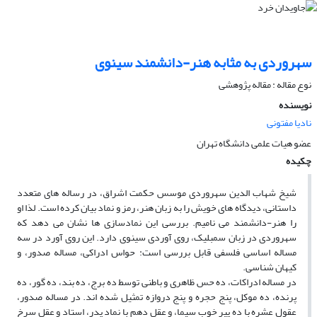
سهروردی به مثابه هنر-دانشمند سینوی
نوع مقاله : مقاله پژوهشی
نویسنده
نادیا مفتونی
عضو هیات علمی دانشگاه تهران
چکیده
شیخ شهاب الدین سهروردی موسس حکمت اشراق، در رساله های متعدد
داستانی، دیدگاه های خویش را به زبان هنر، رمز و نماد بیان کرده است. لذا او
را هنر-دانشمند می نامیم. بررسی این نمادسازی ها نشان می دهد که
سهروردی در زبان سمبلیک، روی آوردی سینوی دارد. این روی آورد در سه
مساله اساسی فلسفی قابل بررسی است: حواس ادراکی، مساله صدور، و
کیهان شناسی.
در مساله ادراکات، ده حس ظاهری و باطنی توسط ده برج، ده بند، ده گور، ده
پرنده، ده موکل، پنج حجره و پنج دروازه تمثیل شده اند. در مساله صدور،
عقول عشره با ده پیر خوب سیما، و عقل دهم با نماد پدر، استاد و عقل سرخ