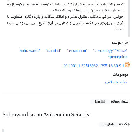
تجسم شده اند. در مساله کیهان شناسی، افلاک توسط نه طبقه و رکوه یازده
لایه، یازده کوه، پسران و آسیاها تصویر شده اند.
حواس ادراکی دهگانه، عقول عشره و افلاک نهگانه و یازده گانه، متفاوت با
آرای سهروردی در حکمت اشراق و منطبق بر آرای شیخ الرییس بوعلی سینا
است.
کلیدواژه‌ها
"sciartist"
"emanation"
"cosmology"
"sense
"Suhrawardi"
perception"
20.1001.1.22518932.1395.13.30.9.1
موضوعات
حکمت اسلامی
عنوان مقاله
English
Suhrawardi as an Avicennian Sciartist
چکیده
English