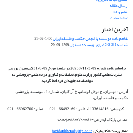
ارسال مقاله
تماس با ما
نقشه سایت
آخرین اخبار
تفاهم نامه موسسه با انجمن حکمت و فلسفه ایران
1400-02-21
شناسه ORCID برای نویسنده مسئول
1399-09-20
براساس نامه شماره 26953/11/3/89 در جلسة مورخ 31/6/89 کمیسیون
بررسی
نشریات علمی کشور وزارت علوم، تحقیقات و فناوری درجه علمی‌-پژوهشی
به
دوفصلنامه جاویدان خرد اعطا گردید.
آدرس : تهــران، خ نوفل لوشاتو، خ آراکلیان، شماره 4،‌ مؤسسه پژوهشی
حکمت و فلسفه ایران،‌
کدپستی: 1133614816، تلفن: 66492169 - 021 نمابر: 66962700 - 021
نشانی پایگاه اینترنتی:www.javidankherad.ir
نشانی پست الکترونیکی:
javidankherad@irip.ac.ir