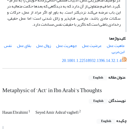
در توصیف متافیزیکی عمل، ادبیات فلسفی-کلامی زمانه خویش را به کار می­
گیرد، اما فهم متفاوتی از آن دارد که به دیدگاهی که بعدها حکمت متعالیه در
این باب عرضه می‌کند نزدیک­تر است. به باور او، اگر مراد از عمل، حرکات و
سکنات مادی باشد، عارضی، فناپذیر و زائل شدنی است؛ اما عمل حقیقی،
رخدادی باطنی است که ناگزیر با حقیقتِ نفس مسانخت دارد.
کلیدواژه‌ها
ماهیت عمل
عرضیت عمل
جوهریت عمل
زوال عمل
بقای عمل
نفس
ابن‌عربی
20.1001.1.22518932.1396.14.32.1.4
عنوان مقاله
English
Metaphysic of ‘Act’ in Ibn Arabi’s Thoughts
نویسندگان
English
1
2
Hasan Ebrahimi
Seyed Amir Ashraf vaghefi
چکیده
English