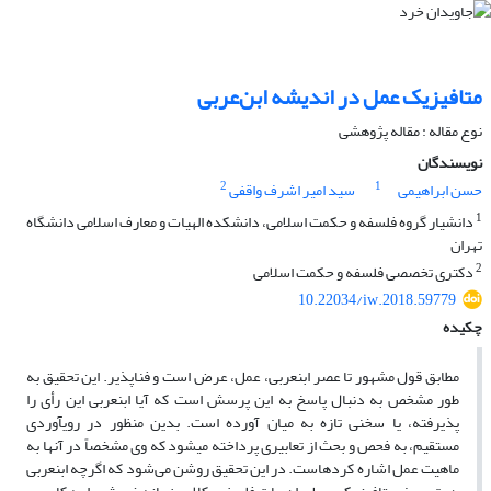
متافیزیک عمل در اندیشه ابن‌عربی
نوع مقاله : مقاله پژوهشی
نویسندگان
2
1
حسن ابراهیمی
سید امیر اشرف واقفی
1
دانشیار گروه فلسفه و حکمت اسلامی، دانشکده الهیات و معارف اسلامی دانشگاه
تهران
2
دکتری تخصصی فلسفه و حکمت اسلامی
10.22034/iw.2018.59779
چکیده
مطابق قول مشهور تا عصر ابن­عربی، عمل، عرض است و فناپذیر. این تحقیق به
طور مشخص به دنبال پاسخ به این پرسش است که آیا ابن­عربی این رأی را
پذیرفته، یا سخنی تازه به میان آورده است. بدین منظور در روی­آوردی
مستقیم، به فحص و بحث از تعابیری پرداخته می­شود که وی مشخصاً در آنها به
ماهیت عمل اشاره کرده­است. در این تحقیق روشن می‌شود که اگرچه ابن­عربی