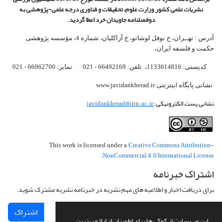
نشریات علمی کشور وزارت علوم، تحقیقات و فناوری درجه علمی‌-پژوهشی
به
دوفصلنامه جاویدان خرد اعطا گردید.
آدرس : تهــران، خ نوفل لوشاتو، خ آراکلیان، شماره 4،‌ مؤسسه پژوهشی
حکمت و فلسفه ایران،‌
کدپستی: 1133614816، تلفن: 66492169 - 021 نمابر: 66962700 - 021
نشانی پایگاه اینترنتی:www.javidankherad.ir
نشانی پست الکترونیکی:
javidankherad@irip.ac.ir
Creative Commons Attribution-
This work is licensed under a
NonCommercial 4.0 International License
.
اشتراک خبرنامه
برای دریافت اخبار و اطلاعیه های مهم نشریه در خبرنامه نشریه مشترک شوید.
اشتراک
این وب سایت از کوکی ها برای اطمینان از ارائه بهترین