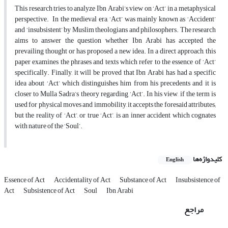
This research tries to analyze Ibn Arabi’s view on ‘Act’ in a metaphysical
perspective. In the medieval era, ‘Act’ was mainly known as ‘Accident’
and ‘insubsistent’ by Muslim theologians and philosophers. The research
aims to answer the question whether Ibn Arabi has accepted the
prevailing thought or has proposed a new idea. In a direct approach, this
paper examines the phrases and texts which refer to the essence of ‘Act’
specifically. Finally, it will be proved that Ibn Arabi has had a specific
idea about ‘Act’ which distinguishes him from his precedents and it is
closer to Mulla Sadra’s theory regarding ‘Act’. In his view, if the term is
used for physical moves and immobility, it accepts the foresaid attributes;
but the reality of ‘Act’, or true ‘Act’, is an inner accident which cognates
with nature of the ‘Soul’.
کلیدواژه‌ها
English
Essence of Act
Accidentality of Act
Substance of Act
Insubsistence of
Act
Subsistence of Act
Soul
Ibn Arabi
مراجع