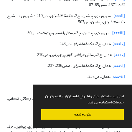
آگاه، 1371، صص85 – 87.
[xxxii]
. سهروردی، پیشین، ج2،
حکمة الاشراق
، ص210 ؛ شهروزری، شرح
حکمة الاشراق
، پیشین، ص507.
[xxxiii]
. سهروردی، پیشین، ج3،
رسائل فلسفی
،
پرتونامه
، ص30.
[xxxiv]
. همان، ج2،
حکمة الاشرا
ق
، ص243.
[xxxv]
. همان، ج3،
رسائل عرفانی
،
آواز پر جبرئیل
، ص210.
[xxxvi]
. همان، ج2،
حکمة الاشراق
، صص236 – 237.
[xxxvii]
. همان، ص237.
[xxxviii]
. همان، ج1،
التلویحات
، ص103.
این وب سایت از کوکی ها برای اطمینان از ارائه بهترین
[xxxix]
. رک: همان، ج1،
التلویحات
، صص103 – 104 ؛ ج3،
رسائل فلسفی
،
خدمات استفاده می کند.
پرتونامه
، ص80.
متوجه شدم
[xl]
. همان، ج1،
التلویحات
، ص103.
[xli]
. همان، ج2،
حکمة الاشراق
، ص252 ؛ قطب‌الدین شیرازی، پیشین، ج2،