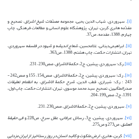
[i]
. سهروردی، شهاب الدین یحیی، مجمو
عه مصنّفات شیخ اشراق
، تصحیح و
مقدّمه هانری کربن، تهران، پژوهشگاه علوم انسانی و مطالعات فرهنگی، چاپ
چهارم، 1388، مقدمه، ص37.
[ii]
. ابراهیمی‌دینانی، غلامحسین،
شعاع اندیشه و شهود در فلسفه سهروردی
،
تهران، انتشارات حکمت، چاپ هشتم، 1388، ص363.
[iii]
.رک: سهروردی، پیشین، ج2،
حکمة الاشراق
، صص230 – 231.
[iv]
. رک: سهروردی، پیشین، ج2،
حکمة الاشراق
، صص154 – 155 و صص242 -
243 ؛ رک: شیرازی، قطب الدین،
شرح حکمة الاشراق
، به انظمام تعلیقات
صدرالمتألهین
، تصحیح سید محمد موسوی، تهران، انتشارات حکمت، چاپ اول،
1391، ج2، صص199 – 204.
[v]
. سهروردی، پیشین، ج2،
حکمة الاشراق
، صص230 – 231.
[vi]
. سهروردی، پیشین، ج3،
رسائل عرفانی، عقل سرخ
، ص228 و
فی
حقیقة
العشق
، ص273 و ص275.
[vii]
. کربن، هانری،
ارض ملکوت و کالبد انسان در روز رستاخیز از ایران مزدایی