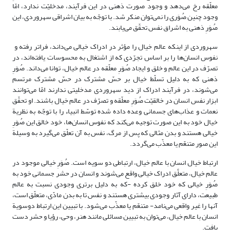
معلّقه رخ می‌دهد و وجود صورت ذهنی در این فرآیند، مدخلیّت ندارد، امّا
وجود چنین صُوَری را نمی‌توان منکر شد. با توجّه به بیان اشراقی سهروردی، این
صُوَرِ ذهنی به اشراق نفس تحقّق می‌یابند.
سهروردی از اینکه عالم خیال را مؤثر در ادراک خیالی می‌داند، فراتر رفته و
نفوس انسان‌ها را بر اساس تجرّدی که از اشتغال به محسوسات یافته‌اند، در
تصرّف در این عالم و خلق و ایجاد صُوَرِ معلّقه در عالم خیال، توانا می‌داند. صُوَرِ
ذهنی که به دلیل تسلّط خیال بر حسّ مشترک در حسّ مشترک مرتسم
می‌شوند، در فرآیند ادراک از دید سهروردی مدخلیتی ندارند امّا می‌توانند
ابزار نفس انسان در خالقیّت صُوَرِ معلّقه و تصرّف در عالم خیال باشند. او تحقّق
نعمات و عذاب‌های جسمانی وعده داده شده توسّط انبیاء را با توجّه به نظریة
خیال خود به این صورت توجیه می‌کند که نفوس انسان‌ها، خود خالق این صُوَرِ
خیالی هستند و بدن مثالی که پس از مرگ، نفس به آن تعلّق می‌گیرد به وسیلة
این صور متنعّم یا معذّب می‌گردد.
ارتباط خیال انسان با عالم خیال، ارتباطی دو سویه است. صُوَرِ خیالی موجود در
عالم خیال، متعلَّق ادراک خیالی واقع می‌شوند و انسان در حشر جسمانی خود به
صُوَرِ خیالی که خود خلق کرده -که به دلیل برتری وجودی نسبت به عالم
طبیعت، دارای آثار وجودی بیشتری هستند و نفس تا به بدن مادّی، متعلّق است،
آنها را غیر واقعی می‌نامد- متنعّم یا معذّب می‌شود. با تبیین این ارتباط دوسویة
انسان با عالم خیال، می‌توان به تبیین مسائلی مانند هنر، وحی، رؤیا و حشر دست
یافت.