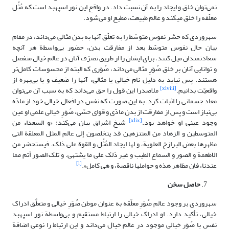
نمی‌توان خلق و ایجاد را به آن نسبت داد. در واقع این نور اسپهبد است که مُثُل
معلّقه را خلق‏ می‏کند و عالم طبیعت، مطیع او می‌شود.
سهروردی که حشر نفوس متوسّط را به تعلّق آنها به بدن مثالی می‌داند، در مقام
بیان حال نفوس متوسّط بعد از مفارقت بدن، حضور بی‌واسطة هر آنچه
سعادتمندان میل کنند، برای ایشان را از طریق تصرّف آنان در عالم خیال منفصل
و توانایی آنان بر خلق صُوَرِ مثالی می‌داند، صُوَری که البته از محسوسات کامل‌تر
هستند. پس نباید به دلیل نام خیالی یا مثالی، آنها را ضعیف و یا بی‌بهره از
[xlviii]
واقعیّت بدانیم.
ملاصدرا این قول را حق می‌داند که به سبب آن می‌توان
معاد جسمانی را اثبات کرد. به این صورت که نفس در افعال خیالی خود از مادّه
بی‌نیاز است و پس از مفارقت از بدن مادّی و قوای حسّی، صُوَرِ خیالی علمی ‌او عین
[xlix]
وجود عینی او خواهد بود.
شیخ اشراق بیان می‌کند: «و السعداء من‏
المتوسطین‏ و الزهاد من المتنزهین قد یتخلصون‏ إلى عالم المثل المعلقة التى
مظهرها بعض البرازخ العلویة، و لها ایجاد المُثُل و القوة على ذلک. فیستحضر من
الاطعمة و الصور و السماع الطیب و غیر ذلک على ما یشتهى. و تلک الصور أتم مما
[l]
عندنا، فان مظاهر هذه و حواملها ناقصة، و هى کامل».
حاصل سخن
سهروردی بر وجود عالم صُوَرِ معلّقه به عنوان موطن صُوَرِ خیالی و متعلَّق ادراک
خیالی، تأکید دارد. او ادراک خیالی را ارتباط مستقیم و بی‌واسطة نور اسپهبد
نفس با صُوَرِ خیالی موجود در عالم خیال می‌داند و این ارتباط را نوعی اضافة