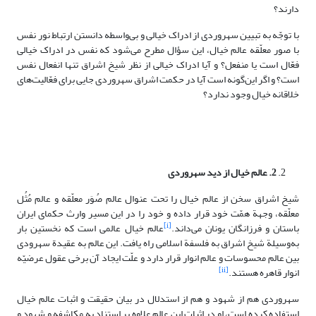
دارند؟
با توجّه به تبیین سهروردی از ادراک خیالی و بی‌واسطه دانستن ارتباط نور نفس
با صور معلّقه عالم خیال، این سؤال مطرح می‌شود که نفس در ادراک خیالی
فعّال است یا منفعل؟ و آیا ادراک خیالی از نظر شیخ اشراق تنها انفعال نفس
است؟ و اگر این‌گونه است آیا در حکمت اشراق سهروردی جایی برای فعّالیت‌های
خلاقانه خیال وجود ندارد؟
2
. عالم خیال از دید سهروردی
شیخ اشراق سخن از عالم خیال را تحت عنوال عالم صُوَر معلّقه و عالم مُثُل
معلّقه، وجهة همّت خود قرار داده و خود را در این مسیر وارث حکمای ایران
[i]
باستان و فرزانگان یونان می‌داند.
عالم خیال عالمی ‌است که نخستین بار
به‌وسیلة شیخ اشراق به فلسفة اسلامی‌ راه یافت. این عالم به عقیدة سهرودی
بین عالم محسوسات و عالم انوار قرار دارد و علّت ایجاد آن برخی عقول عرضیّه
[ii]
انوار قاهره هستند.
سهروردی هم از شهود و هم از استدلال در بیان حقیقت و اثبات عالم خیال
استفاده کرده است، او در اثبات این عالم علاوه بر استناد به مکاشفه و شهود و