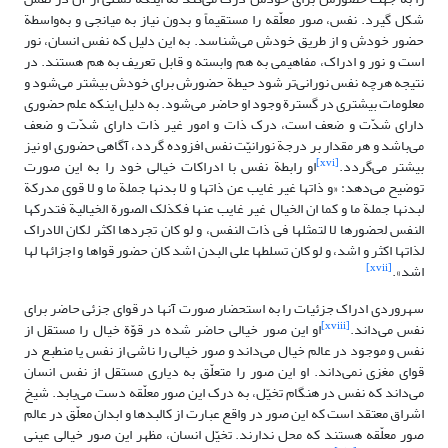
شکل گیرد. نفس، صور معلّقه را مستقیماً و بدون نیاز به میانجی و به‌واسطة
حضور خودش و از طریق خودش می‌شناسد. به این دلیل که نفس انسان، نور
است و نور و ادراک، مفاهیمی ‌به هم وابسته و قابل تعریف به هم هستند. در
نتیجه هرچه نفس نورانی‌تر شود حیطة حضورش برای خودش بیشتر می‌شود و
معلومات بیشتری در گسترة وجود او حاضر می‌شود. به دلیل اینکه علم حضورى
داراى شدّت و ضعف است، درک ذات و امور غیر ذات داراى شدّت و ضعف
مى‌‏باشد و هر مقدار بر درجة نورانیّت نفس افزوده گردد، آگاهى حضورى او نیز
[xvi]
بیشتر مى‌گردد.
او رابطة نفس با ادراکات خیالی خود را به این صورت
توضیح می‌دهد: «و ذاتها غیر غایب عن ذاتها و لا بدنها جملة ما و لا قوى مدرکة
لبدنها جملة ما و کما ان الخیال غیر غایب عنها فکذلک الصورة الخیالیة فتدرکها
النفس لحضورها لا لتمثلها فى ذات النفس، و لو کان تجردها اکثر لکان الادراک
لذاتها اکثر و اشد، و لو کان تسلطها على البدن اشد کان حضور قواها و اجزائها لها
[xvii]
اشد».
سهروردی ادراک جزئیات را به استحضار صورت آنها در قوای جزئی حاضر برای
[xviii]
نفس می‌داند.
او این صور خیالی حاضر شده در قوّة خیال را مستقل از
نفس و موجود در عالم خیال می‌داند و صور خیالی را ناشی از نفس یا منطبع در
قوای مغزی نمی‌داند. او این صور را متعلّق به دیاری مستقل از نفس انسان
می‌داند که نفس در هنگام تخیّل، به درک این صور معلّقه دست می‌یابد. شیخ
اشراق معتقد است که این صور در واقع عبارت از کالبدها و ابدان معلّق در عالم
صور معلّقه هستند که محل ندارند. تخیّل انسان، مظهر این صور خیالی عینی