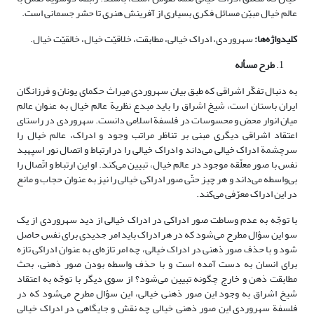
عالم خیال مبیّن مسائل فکری بسیاری از آفرینش هنری تا حشر جسمانی است.
کلید‌واژه‌ها:
سهروردی، ادراک خیالی، مطابقت، خلاقیّت خیال، خالقیّت خیال.
طرح مسأله
به دنبال تفکّر اشراقی که طبق بیان سهروردی میراث حکمای یونان و فرزانگان
ایران باستان است، شیخ اشراق را باید مبدع نظریة عالم خیال به عنوان عالم
میان انوار محض و محسوسات در فلسفة اسلامی ‌دانست. سهروردی در راستای
اعتقاد اشراقی دیگری مبنی بر تناظر مراتب وجود و ادراک، عالم خیال را
سرچشمة ادراک خیالی می‌داند و ادراک خیالی را در ارتباط و اتصال نور اسپهبد
نفس با صور معلّقه موجود در عالم خیال، تبیین می‌کند. او این ارتباط و اتّصال را
بی‌واسطه می‌داند و هر چیز حتّی صور ادراکی خیالی را نیز به عنوان حجاب و مانع
در این ادراک معرّفی می‌کند.
با توجّه به عدم وساطت صور ادراکی در ادراک خیالی از دید سهروردی از یک
سو این سؤال مطرح می‌شود که در هر ادراک باید امر جدیدی برای نفس حاصل
شود و با حذف صور ذهنی در ادراک خیالی، چه امر تازه‌ای به عنوان ادراکی تازه
برای انسان به دست آمده است و با حذف واسطه بودن صور ذهنی، بحث
مطابقت ذهن و خارج چگونه تبیین می‌شود؟ از سوی دیگر با توجّه به اعتقاد
شیخ اشراق به وجود این صور ذهنی خیالی، این سؤال مطرح می‌شود که در
فلسفة سهروردی این صور ذهنی خیالی چه نقش و جایگاهی در ادراک خیالی