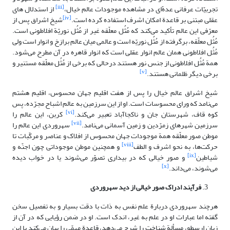
[iii]
تجربیّات عرفانی عدهّ‌ای در مشاهده موجودات عالم خیال،
از استدلال های
[iv]
عقلی مبتنی بر قاعدة امکان اشرف استفاده کرده است.
شیخ اشراق پس از
معرّفی این عالم تأکید می‌کند که مُثُل معلّقه غیر از مُثُل نوریّة افلاطونی است.
مُثُل معلّقه، برگرفته از مُثُل نوریّه است و عالمی ‌میان عالم برازخ و انوار است ولی
مُثُل افلاطونی همان عالم انوار عقلی است که انوار قاهره در آن مطرح می‌شود.
همة مُثُل افلاطونی از جنس نور هستند درحالی که برخی از مُثُل معلّقه مستنیر و
[v]
برخی دیگر ظلمانی هستند.
شیخ اشراق عالم خیال را پس از هفت اقلیم جهان محسوس، اقلیم هشتم
می‌نامد که ورای محسوسات است. او از این سرزمین به عالم اشباح مجرّده، پس
[vi]
کوه قاف، شهرستان جان و ناکجاآباد تعبیر می‌کند.
کربن، این عالم را
[vii]
سرزمین شهرهای زمرّدین و زمین آسمانی می‌نامد.
سهروردی این عالم را
موطن صور معلّقه همة موجودات جهان محسوس از افلاک و عناصر و مرکّبات تا
[viii]
حرکت‌ها، به نحو اشرف و الطف
و همچنین موطن موجوداتی چون اجنّه و
[ix]
شیاطین
و صور خیالی که در بیداری تصوّر می‌شوند یا در خواب دیده
[x]
می‌شوند، می‌داند.
فرآیند ادراک صور خیالی از دید سهروردی
هرچند سهروردی دربارة علم نفس به ذات با دقت بسیار و به تفصیل سخن
گفته اما عبارات او در علم به غیر، اندک است. او در ضمن رؤیایی که در آن از
زبان ارسطو، مسألة شناخت را شرح می‌دهد، قاعدة مهمّی ‌را بیان می‌کند با این