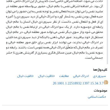
حادث می شود، اضافه اشراقی خاصی است که پیش از این ادراک خاص، فاقد
آن بود. در اضافه اشراقی نفس با عالم خیال، حضور بی واسطه صور معلقه در
مشهد نفس را می توان جنبه انفعالی نفس و توجه نفس به این حضور را می توان
جنبه فعال بودن نفس به شمار آورد و ادراک خیالی از دید سهروردی را آمیزه
ای از فعل و انفعال نفس دانست. از نظر سهروردی خیال انسان با عالم خیال
رابطه ای دوسویه دارد. از یک سو ادراک خیالی در ارتباط نفس با عالم خیال
محقق می شود و از سوی دیگر نفس می تواند صور معلقه خیالی، در عالم خیال
مستقل از خود بیافریند. صور خیالی ذهنی با اینکه از دید سهروردی مدخلیتی
در ادراک خیالی ندارند، می توانند ابزار نفس برای خلق صور معلقه خیالی و
تصرف در عالم خیال که متعلَّق ادراک خیالی همه نفوس است، باشند. رابطه دو
سویه نفس با عالم خیال مبین مسائل فکری بسیاری از آفرینش هنری تا حشر
جسمانی است.
کلیدواژه‌ها
سهروردی
ادراک خیالی
مطابقت
خلاقیت خیال
خالقیت خیال
20.1001.1.22518932.1397.15.34.3.7
موضوعات
حکمت اسلامی