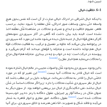
تبیین شود.
6-1. خلاقیت خیال
با اینکه خیال‏ اشراقی در ادراک خیالی عبارت از آن است که نفس بدون هیچ
واسطه حتّی بدون وساطت صور ادراکی، مُثُل معلقه را شهود نماید، برحسب
ظاهر، مفهوم‏ خلاقیت و ابداع و تصرف و محاکات در مشاهدة مُثُل‏ معلّقه اخذ
نشده است. البته باید بیان داشت که گاهی در آثار سهروردی نمونه‌های
کارکردهای قوّة خیال از جنبه تخیّل دیده می‌شود مانند این مورد که سهروردی
در پر
تونامه
بیان می‌کند که علاوه‏ بر تفصیل و ترکیب، به فعّالیت محاکات قوّة
خیال هم توجّه داشته است و متخیّله را قوّه‏ای می‏داند که آرام نمی‌‏گیرد و
پیوسته در حرکت است؛ چه در خواب و چه در بیداری. متخیّله هم احوال‏ مزاج
[xxxiii]
را محاکات می‌‏نماید هم اخبار عقل را.
با این وجود سهروردی به وجود مُثُل و اصوات عجیبی در عالم خیال اشاره نموده
[xxxiv]
است که خیال قادر به محاکات آنها نیست.
این تعبیر او که در مورد
خاصّی خیال را قادر به محاکات نمی‌‏داند، می‌تواند دلیل بر این مطلب باشد که
خیال از نظر سهروردی‏ شأنیت محاکات را دارد؛ زیرا اگر محاکات اساساً در شأن
خیال نباشد، نفی حکایت‌گری از خیال نیز بی‌معنی‏ خواهد بود. از سوی دیگر به
عنوان مثال‏ در رسالة
آواز پر جبرئیل،
عقول ده‌گانه با رمز ده پیر خوب‏‌سیما
[xxxv]
محاکات شده است.
عقول ده‌گانه، امور مفارق و انوار قاهره به ‏شمار
می‌‏آیند و فاقد شکل و تصویرند، امّا ذهن‏ هنرمند و خلاق سهروردی، برای آنها