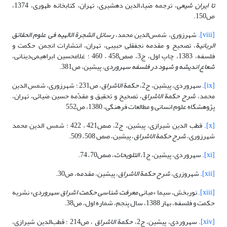
تا ایران شیعی
، ترجمه ضیاءالدین دهشیری، تهران، کتابخانه طهوری، 1374،
ص150.
[viii]
. شهرزوری، شمس‌الدین محمد،
رسائل الشجرة الالهیه فی علوم الحقائق
الربانیة
، تصحیح و مقدمه نجفقلی حبیبی، تهران، انتشارات انجمن حکمت و
فلسفه، 1383، چاپ اول، ج3، صص458 – 460 ؛ غلامحسین ابراهیمی‌دینانی،
شعاع اندیشه و شهود در فلسفه سهروردی
، پیشین، ص381.
[ix]
. سهروردی، پیشین، ج2،
حکمة الاشراق
، ص231 ؛ شهرزوری، شمس الدین
محمد،
شرح حکمة الاشراق
، تصحیح و تحقیق و مقدّمه حسین ضیائی، تهران،
پژوهشگاه علوم انسانی و مطالعات‏ فرهنگی، 1380، ص552
[x]
. قطب الدین شیرازی، پیشین، ج2، صص421 – 422 ؛ شمس الدین محمد
شهرزوری،
شرح حکمة الاشراق
، پیشین، صص 508 – 509.
[xi]
. سهروردی، پیشین، ج1،
التلویحات
، صص70 – 74.
[xii]
. شهروزری،
شرح
حکمة الاشراق
، پیشین، مقدمه، ص30.
[xiii]
. نوربخش، سیما «مبانی
معرفت شناسی حکمت اشراق سهروردی
» نشریه
حکمت و فلسفه، بهار 1388، سال پنجم، شماره اول، ص38.
[xiv]
. سهروردی، پیشین، ج2،
حکمة الاشراق
، ص214 ؛ قطب‌الدین شیرازی،