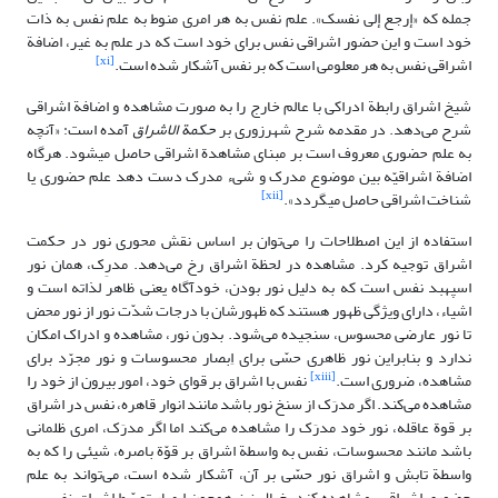
جمله که «إرجع إلی نفسک». علم نفس به هر امری منوط به علم نفس به ذات
خود است و این حضور اشراقی نفس برای خود است که در علم به غیر، اضافة
[xi]
اشراقی نفس به هر معلومی ‌است که بر نفس آشکار شده است.
شیخ اشراق رابطة ادراکی با عالم خارج را به صورت مشاهده و اضافة اشراقی
شرح می‌دهد. در مقدمه شرح شهرزوری بر
حکمة الاشراق
آمده است: «آنچه
به علم حضورى معروف است بر مبناى مشاهدة اشراقى حاصل مى‏شود. هرگاه
اضافة اشراقیّه‏ بین موضوع مدرک و شى‏ء مدرک دست دهد علم حضورى یا
[xii]
شناخت اشراقى حاصل مى‏گردد».
استفاده از این اصطلاحات را می‌توان بر اساس نقش محوری نور در حکمت
اشراق توجیه کرد. مشاهده در لحظة اشراق رخ می‌دهد. مدرِک، همان نور
اسپهبد نفس است که به دلیل نور بودن، خودآگاه یعنی ظاهر لذاته است و
اشیاء، دارای ویژگی ظهور هستند که ظهورشان با درجات شدّت نور از نور محض
تا نور عارضی محسوس، سنجیده می‌شود. بدون نور، مشاهده و ادراک امکان
ندارد و بنابراین نور ظاهری حسّی برای اِبصار محسوسات و نور مجرّد برای
[xiii]
مشاهده، ضروری است.
نفس با اشراق بر قوای خود، امور بیرون از خود را
مشاهده می‌کند. اگر مدرَک از سنخ نور باشد مانند انوار قاهره، نفس در اشراق
بر قوة عاقله، نور خود مدرَک را مشاهده می‌کند اما اگر مدرَک، امری ظلمانی
باشد مانند محسوسات، نفس به واسطة اشراق بر قوّة باصره، شیئی را که به
واسطة تابش و اشراق نور حسّی بر آن، آشکار شده است، می‌تواند به علم
حضوری اشراقی، مشاهده کند. خیال نیز همچون اِبصار توسّط اشراق نفس بر