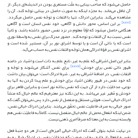
حاصل مى‌شود که صاحب بینایى به علّت مستغرق بودن در اندیشه‌ای دیگر، از
آن غافل مى‏‌ماند. به مجرّد اینکه به صورت حاصل در بینایى توجّه کند، آن را
مشاهده مى‌کند. بنابراین ادراک، تنها با التفات و توجّه نفس حاصل مى‏گردد.
[xxvi]
بر این اساس، محور دانش و آگاهى، خود نفس انسان است و آگاهى
هنگامى حاصل مى‏شود که اوّلاً معلوم در نزد نفس حضور داشته باشد، و ثانیاً
نفس نسبت به آن التفات و توجه کند. حضور مدرَک برای نفس به واسطة نوری
است که یا ذاتی آن است و یا توسط اشراق نور بر آن، مستنیر شده است و
اشراق نفس بر قوّة ادراکی همان توجّه و التفات نفس به حساب می‌آید.
بنابر این اصل اشراقی که علم به غیر، تابع علم به ذات است و اشیاء در دامنه
[xxvii]
ظهور ذاتی نفس برای خودش،
برای نفس آشکار می‌شوند و توجّه و
التفات نفس، در اضافة اشراقی به غیر، شرط ادراک است؛ می‌توان بیان داشت
که خود نفس در ظهور یافتن اشیاء برای خودش و علم پیدا کردن به آنها به
نوعی، مدخلیّت دارد از آن جهت که نفس بذاته نور است و بنابراین ظاهر برای
خودش و مُظهر غیر می‌باشد. به این نکته نیز معترفیم که عالم خیال که منشأ
ادراک خیالی است، هویّتی مستقل و منفصل از نفس دارد پس نمی‌توان گفت که
صور خیالی به صرف فاعلیت نفس تحقّق می‌یابند. بنابراین ادراک خیالی نفس،
ضمن اینکه انفعال محض از عالم خیال منفصل نیست، کاملاً به فاعلیّت نفس هم
وابسته نیست به این معنا که صرفاً امری ذهنی نیست.
در نهایت شاید بتوان گفت که ادراک خیالی آمیزه‌ای است از هر دو جنبة فعل
نفس و انفعال از خارج، به این صورت که مدخلیّت نفس در ادراک خیالی و به