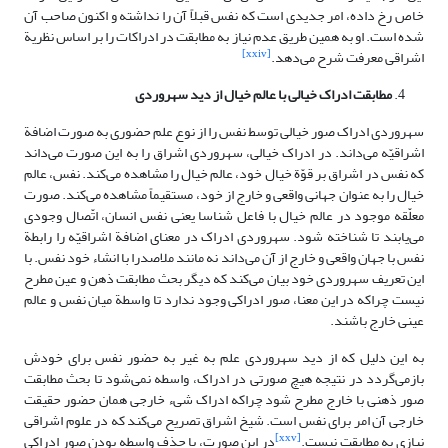
خاص رخ داده، امر جدیدی است که نفس قبلاً آن را نداشته و اکنون صاحب آن
شده است. او به همین طریق عدم نیاز به مطابقت در ادراکات را بر اساس نظریة
[xxiv]
اشراقی معرفت شرح می‌دهد.
مطابقت ادراک خیالی با عالم خیال از دید سهروردی
سهروردی ادراک صور خیالی توسط نفس را از نوع علم حضوری به صورت اضافة
اشراقیّه می‌داند. در ادراک خیالی، سهروردی اشراق را به این صورت می‌داند
که نفس در اشراق بر قوّة خیال خود، عالم خیال را مشاهده می‌کند. نفس، عالم
خیال را به عنوان جهانی واقعی و خارج از خود، مستقیماً مشاهده می‌کند. صورت
معلّقه موجود در عالم خیال با فاعل شناسا یعنی نفس انسان، اتّصال وجودی
می‌یابند تا شناخته شود. سهروردی ادراک در معنای اضافة اشراقیّه را رابطة
نفس با جهان واقعی و خارج از آن می‌داند نه مانند ملاصدرا با انشاء خود نفس. با
این تعریف سهروردی خود بیان می‌کند که دیگر بحث مطابقت ذهن و عین مطرح
نیست چراکه در این معنا، صور ادراکی وجود ندارد تا واسطة میان نفس و عالم
عینی خارج باشند.
به این دلیل که از دید سهروردی علم به غیر به حضور نفس برای خودش
بازمی‌گردد در نتیجه هیچ صورتی در ادراک، واسطه نمی‌شود تا بحث مطابقت
صور ذهنی با خارج مطرح شود چراکه ادراک شیء خارجی همان حضور حقیقت
خارجی آن امر برای نفس است. شیخ اشراق تصریح می‌کند که در علوم اشراقی
[xxv]
نیازی به مطابقت نیست.
در این صورت، با حذف واسطه بودن صور ادراکی