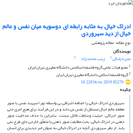
ادراک خیال به مثابه رابطه ای دوسویه میان نفس و عالم
خیال از دید سهروردی
نوع مقاله : مقاله پژوهشی
نویسندگان
2
1
منیره پلنگی
زینب محمدنژاد
1
عضو هیات علمی گروه فلسفه اسلامس دانشگاه مطهری تهران ایران
2
گروه فلسفه اسلامی دانشگاه مطهری تهران ایران
10.22034/iw.2019.85270
چکیده
سهروردی ادراک خیالی را اضافه اشراقی بی واسطه نور اسپهبد نفس با صور
معلقه عالم خیال مستقل از نفس می داند و در این فرآیند برای هیچ امری حتی
صور ادراکی، حیثیت وساطت قائل نیست. بنابراین با حذف مدخلیت صور
ذهنی در ادراک خیالی، بحث مطابقت صور ذهنی با متعلَّق خارجی جای طرح نمی
یابد. از نظر سهروردی آنچه در ادراک خیالی به عنوان امر جدیدی برای انسان