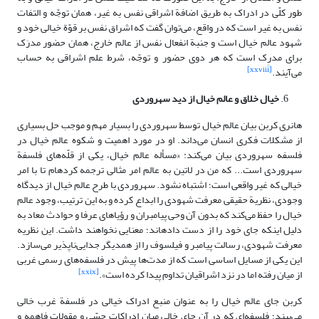
طور کلّی در ادراک به طریق اضافة اشراقی نفس به غیر، همان توجّه و التفات
نفس به غیر است که در واقع، می‌توان گفت که اشراق نفس بر قوّة خیالی خود و
شهود عالم خیال است و جنبة انفعال نفس از عالم خارج، همان حضور مدرَک
برای مدرِک است که هر دوی حضور و توجّه، شرط علم اشراقی به حساب
[xxviii]
می‌آیند.
خیال خلاق و عالم خیال از دید سهروردی
هانری کربن بیان عالم خیال توسط سهروردی را بسیار مهم و موجب حل بسیاری
از مشکلات فکری انسان می‌داند. او در مورد اهمیت و شکوه عالم خیال در
فلسفه سهروردی بیان می‌کند: «مسأله عالم خیال، یکی از قلّه‌‌های فلسفة
سهروردی است... که من در لاتین به عالم امر مثالی ترجمه کرده‏ام تا با امر
خیالی که غیر واقعی است؛ اشتباه نشود. سهروردی با طرح عالم خیال از دیدگاه
وجودی، نظریة حقیقی معرفت شهودی را ابداع کرده و به این ترتیب، وجود عالم
خیال را حفظ می‌‏کند که بدون آن وحی پیامبران و رؤیاهای عرفا و حوادث معاد به
دلیل اینکه جای خود را از دست داده‏اند؛ معنایی نخواهند داشت. این نظریه
معرفت شهودی، رسالت پیامبر و فیلسوف را از همدیگر جدایی‌ناپذیر می‌‏سازد.
این یکی از مسایل اساسی است که از مدت‌ها پیش در فلسفه‏‌های رسمی ‌غربی
[xxix]
از میان رفته اما در نزد اشراقیان تداوم پیدا کرده است».
کربن جای عالم خیال را به عنوان منبع ادراک خیالی در فلسفة غرب خالی
می‌بیند؛ فلسفه‌ای که در آن جای خالی میان ادراکات حسّی و مقولات فاهمه و