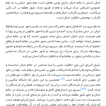
خیال انسان با عالم خیال دارای نوعی تعامل است؛ هم صُوَر خیالی را به علم
حضوری اشراقی درک می‌کند و هم از طریق ایجاد صُوَر معلّقه بر آن تأثیر
می‌گذارد. مهم‌ترین کارکرد خیال هم در فلسفه‏ سهروردی و هم نزد عرفا همین
کارکرد دوم یعنی‏ خالقیّت خیال است.
به نظر می‌رسد که همان صور ذهنی که بیان شد در تفسیر امور غیبی توسط قوّة
خیال در حسّ مشترک پدید آمده و تبیین کنندة امور ملکوتی از وحی و رؤیا تا
هنر هستند، ابزار تخیّل انسان برای ایجاد صوری باشند که او در عالم خیال
منفصل ایجاد خواهد کرد. به این معنا که این صور ذهنی در مقام کشف از واقع
(علم و ادرک) نیستند چراکه از نظر سهروردی ادراک در رابطة مستقیم و حضور
بی‌واسطه مدرَک برای مدرِک رخ می‌دهد و صُوَر ذهنی در ادراک مدخلیتی
ندارند بلکه این صُوَر در مقام ایجاد و خالقیّت به کار انسان می‌آیند.
شیخ اشراق این نوع خالقیّت نفس را تنها منحصر در عالم خیال ندانسته و
سالکان متوسط را مادام که اشراقات علوی بر نفس‌شان دوام یابد، توانا بر خلق
امور جرمانی در عالم محسوسات می‌داند که شبحی از نور خلاقیّت حق تعالی در
[xli]
آن نفوس جای گرفته است.
همچنین به این دلیل که جایگاه متألهین و
مقدسین برتر از فرشتگان است برخی از آنها می‌توانند طبقاتی از فرشتگان را
[xlii]
ایجاد کنند.
سهروردی، انسان‌های کامل و متوسّط را قادر بر تصرّف در عالم
خیال و خلق صُوَرِ معلّقه می‌داند و آنها را به دلیل مرتبه‌ای که در تجرّد از عالم
محسوسات به دست آورده‌اند، اخوان تجرید می‌نامد. شیخ اشراق معتقد است
که اینان که زاهدان اهل ریاضت‌اند مقامی‌ دارند که در آن مقام قادر هستند