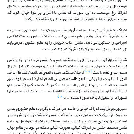
قوّة خیال رخ می‌دهد که به‌واسطة این اشراق بر قوّة مدرِکه، مشاهدة متعلَّق
ادراک رخ می‌دهد. به این صورت که نفس با اشراق بر قوّة خیال خود که
مناسب برای ارتباط با عالم خیال است، صور خیالی را مشاهده می‌کند.
ادراک به طور کلی در تمام مراتب آن از نظر سهروردی به علم حضوری نفس به
خود بازمی‌گردد و در واقع، علم حضوری نفس به ذات اساس معرفت‌شناسی
اشراقی را تشکیل می‌دهد. نفس، ذات خویش را به علم حضوری درمی‌یابد
چراکه نفس، نور است و برای خودش ظاهر و حاضر است.
شیخ اشراق قوای نفس را ظل و سایة نور اسپهبد نفس می‌داند و برای نفس
ناطقه نسبت به قوای خود، شأن حاکمیت قائل است و قوّة متخیّله نیز یکی از
[xiv]
همین قوای نفس است.
او بیان می‌کند: «فهذه القوى فى البدن کلّها ظلّ ما فى
النور الاسفهبد، و الهیکل انّا هو طلسمه حتى انّ المتخیله ایضاً صنم لقوه النور
الاسفهبد الحاکمه. و لو لا انّ النور المدبر له احکام بذاته، ما حکم بانّ له بدناً او
تخیلاً جزئیاً او له قوة متخیلة جزئیة، فهذه الاشیاء غیر غایبة عنها بل ظاهرة لها
[xv]
ظهورا ما. و التخیل لا یأخذ صورة نفسه... ».
سهروردی فرآیند ادراک خیالی را مانند هر ادراک دیگری به علم حضوری نفس
به خود باز می‌گرداند به این صورت که ذات نفس همیشه نزد خودش حاضر
است و بدن و قوای مدرِکه نیز نزد او حاضر هستند چراکه این قوا، ظل و سایه
نفس هستند. نفس در ادراک خیالی، صورت خیالی معلّقه موجود در عالم خیال
را به جهت حضورش برای خودش درک می‌کند نه اینکه تمثّلی از آن در نفس