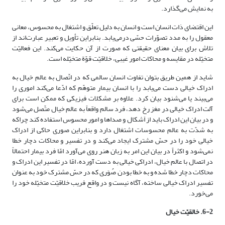
به نمایش می‌گذارد.
این اقتضای ذات انسان‏ است و انسان به دلیل تعلّق و اشتغال به محسوس، معانی
معقول را به مدد تصوّرات حسّی درمی‌یابد. بنابراین تأویل و تعبیر عبارت‌اند از
تلاش برای بیان معنای حقیقتی که صورت از آن حکایت می‌کند. این فعالیّت
متخیّله در مقایسه و محاکات امور غیبی، خلاقیّت قوّة متخیّله است.
شاید از همین طریق بتوان تفاوت انسان سالمی ‌که در اتّصال به عالم خیال به
ادراک خیالی دست می‌یابد را با انسان بیمار متوهّم که ادّعا می‌کند اموری را
می‌بیند یا می‌شنود بیان کرد. علاوه بر مشکلات فیزیکی که ممکن است برای
آلت ادراک خیالی در مغز رخ دهد، فرد سالم واقعاً به عالم خیال متّصل می‌شود
و در بیان این ادراک باید از اَشکال و صداها و امور محسوس استفاده کند چراکه
به شدّت به عالم محسوسات اشتغال دارد و بنابراین صوری حاکی از ادراک
خیالی خود را در حسّ مشترک ایجاد می‌کند و در تفسیر و محاکات دچار خطا
نمی‌شود و اکثراً در بیان این امر به زبان هنر روی می‌آورد امّا فرد بیمار احتمالاً
در اتصال با عالم خیال، ادراکی خیالی به دست آورده، امّا در تفسیر این ادراک و
محاکات دچار خطا شده و به خطا بودن صُوَری که در حسّ مشترک خود به عنوان
تفسیر ادراک خیالی ساخته، آگاه نیست و در واقع فریب خلاقیّت متخیّله خود را
می‌خورد.
6-2. خالقیّت خیال