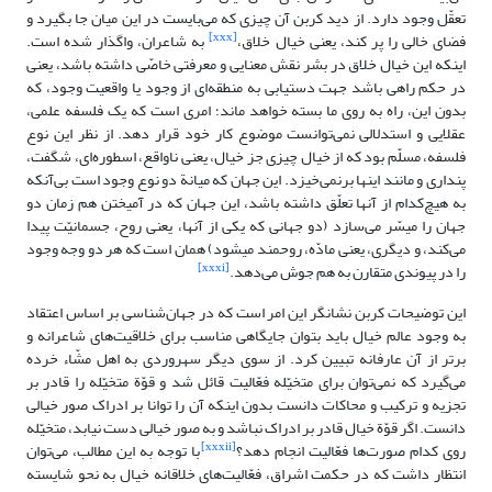
تعقّل وجود دارد. از دید کربن آن چیزی که می‌بایست در این میان جا بگیرد و
[xxx]
فضای خالی را پر کند، یعنی خیال خلاق،
به شاعران، واگذار شده است.
اینکه این خیال خلاق در بشر نقش معنایی و معرفتی خاصّی داشته باشد، یعنی
در حکم راهی باشد جهت دستیابی به منطقه‏‌ای از وجود یا واقعیت وجود، که
بدون این، راه به روی ما بسته خواهد ماند؛ امری است که یک فلسفه علمی،
عقلایی و استدلالی نمی‌توانست موضوع کار خود قرار دهد. از نظر این نوع
فلسفه، مسلّم بود که از خیال چیزی جز خیال، یعنی ناواقع، اسطوره‏‌ای، شگفت،
پنداری و مانند اینها برنمی‌‏خیزد. این جهان که میانة دو نوع وجود است بی‌آنکه
به هیچ‌کدام از آنها تعلّق داشته باشد، این جهان که در آمیختن هم زمان دو
جهان را میسّر می‌‏سازد (دو جهانی که یکی از آنها، یعنی روح، جسمانیّت پیدا
می‌‏کند، و دیگری، یعنی مادّه، روحمند می‏شود) همان است که هر دو وجه وجود
[xxxi]
را در پیوندی متقارن به هم جوش می‌دهد.
این توضیحات کربن نشانگر این امر است که در جهان‌شناسی بر اساس اعتقاد
به وجود عالم خیال باید بتوان جایگاهی مناسب برای خلاقیت‌های شاعرانه و
برتر از آن عارفانه تبیین کرد. از سوی دیگر سهروردی به اهل مشّاء خرده
می‌گیرد که نمی‌توان برای متخیّله فعّالیت قائل شد و قوّة متخیّله را قادر بر
تجزیه و ترکیب و محاکات دانست بدون اینکه آن را توانا بر ادراک صور خیالی
دانست. اگر قوّة خیال قادر بر ادراک نباشد و به صور خیالی دست نیابد، متخیّله
[xxxii]
روی کدام صورت‌ها فعّالیت انجام دهد؟
با توجه به این مطالب، می‌توان
انتظار داشت که در حکمت اشراق، فعّالیت‌های خلاقانه خیال به نحو شایسته