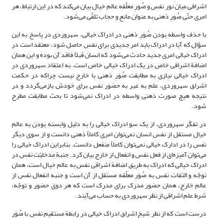
اشراقی میان نور نفس و صُوَرِ معلّقه عالم خیال بیان می‌کند که در این ارتباط، هر
امری حتّی صُوَرِ ذهنی به عنوان مانع و حجاب تلقّی می‌شود.
با حذف واسطه بودن صُوَرِ ذهنی در ادراک خیالی، سهروردی در پاسخ به این
سؤال که آیا در ادراک باید امر جدیدی برای نفس حاصل شود، معتقد است در
ادراک خیالی امری جدید حادث می‌شود که انسان قبلاً فاقد آن بوده و این همان
اضافة اشراقی خاص در یک ادراک خیالی خاص است. به اعتقاد سهروردی در
ادراک خیالی نیازی به مطابقت صُوَرِ ذهنی با خارج نیست چراکه در حکمت
اشراق سهروردی، علم به غیر به حضور نفس برای خودش بازمی‌گردد و در
نتیجه هیچ صورت ذهنی واسطه در ادراک نمی‌شود تا بحث مطابقت مطرح
شود.
در تفکّر سهروردی، از یک سو ادراک خیالی را به دلیل وابسته بودن به عالم
خیال مستقل از نفس انسان نمی‌توان امری کاملاً ذهنی دانست و از سوی دیگر
نفس را در ادارک خیالی نمی‌توان کاملاً منفعل دانست. بنابراین ادراک خیالی را
می‌توان آمیزه‌ای از فعل نفس و انفعال از خارج بیان کرد. جنبة مدخلیّت نفس در
ادراک خیالی که ادراک به طریق اضافة اشراقی نفس به عالم خیال است، همان
توجّه و التفات نفس به صُوَرِ معلّقه مستقل از آن است و جنبه انفعال نفس از
عالم خارج، همان حضور مدرَک برای مدرِک است که هر دوی حضور و توجّه،
شرط علم اشراقی از نظر سهروردی به حساب می‌آیند.
درست است که از نظر شیخ اشراق ادراک خیالی در رابطة مستقیم نفس با صُوَرِ