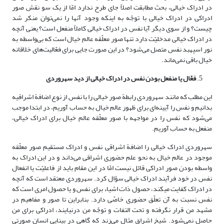
در ادراک خیالی، بحث مطابقت اصلاً جای طرح ندارد امّا از یک سو نقش صور
ادراکی در ادراک خیالی با توجّه به اینکه وجود آنها را نمی‌توان منکر شد
چیست؟ و از سوی دیگر آیا نفس در ادراک خیالی کاملاً منفعل است؟ یعنی آنچه
در ادراک خیالی مدخلیّت دارد تنها صور معلّقه عالم خیال است که بی‌واسطه به
نور اسپهبد نفس متصل می‌شود؟ در این صورت جایی برای فعّالیت‌های خلاقانه
خیال باقی نمی‌ماند.
فعّال یا منفعل بودن نفس در ادراک خیالی از دید سهروردی
این مطلب که مانند سهروردی رابطة صور خیالی را با نفس از نوع اضافة اشراقیه
بدانیم و نفس را آیینه‌ای برای ظهور عالم خیال به حساب آوریم، در ابتدا موجب
می‌شود که نفس را در مواجهه با صور معلّقه عالم خیال برای ادراک خیالی،
منفعل به حساب آوریم.
سهروردی ادراک خیالی را اضافة اشراقی نفس و ادراک مستقیم صور معلّقه
موجود در عالم خیال به نحو علم حضوری اشراقی می‌داند و در این ادراک به
واسطه بودن صور ادراکی قائل نیست امّا در این مقام باید از فاعلیّت یا انفعال
نفس در خود فرآیند ادراک خیالی سؤال کرد. سهروردى معتقد است که آنچه
در ادراک کفایت مى‏کند، حصول ذات اشیاء براى نفس و یا حصول امرى است که
نفس نسبت به آن تعلّق حضورى خاصّى دارد. بنابراین تا صور و مفاهیم در
مشهد من قرار نگرفته و تحت التفات و توجّه من درنیایند، ادراکى براى من
حاصل نمی‌شود. شیخ اشراق مثال می‌زند که گاهى در بینایى انسان صورتى