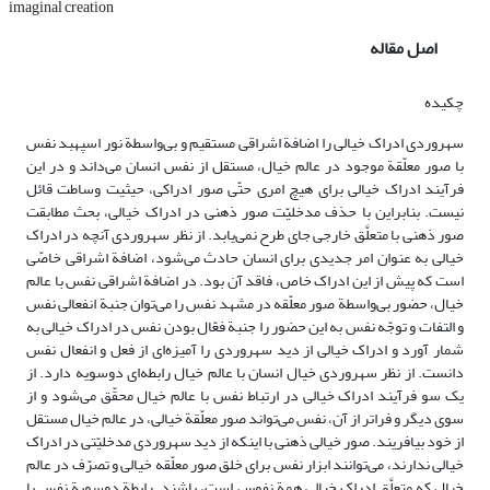
imaginal creation
اصل مقاله
چکیده
سهروردی ادراک خیالی را اضافة اشراقی مستقیم و بی‌واسطة نور اسپهبد نفس
با صور معلّقة موجود در عالم خیال، مستقل از نفس انسان می‌داند و در این
فرآیند ادراک خیالی برای هیچ امری حتّی صور ادراکی، حیثیت وساطت قائل
نیست. بنابراین با حذف مدخلیّت صور ذهنی در ادراک خیالی، بحث مطابقت
صور ذهنی با متعلَّق خارجی جای طرح نمی‌یابد. از نظر سهروردی آنچه در ادراک
خیالی به عنوان امر جدیدی برای انسان حادث می‌شود، اضافة اشراقی خاصّی
است که پیش از این ادراک خاص، فاقد آن بود. در اضافة اشراقی نفس با عالم
خیال، حضور بی‌واسطة صور معلّقه در مشهد نفس را می‌توان جنبة انفعالی نفس
و التفات و توجّه نفس به این حضور را جنبة فعّال بودن نفس در ادراک خیالی به
شمار آورد و ادراک خیالی از دید سهروردی را آمیزه‌ای از فعل و انفعال نفس
دانست. از نظر سهروردی خیال انسان با عالم خیال رابطه‌ای دوسویه دارد. از
یک سو فرآیند ادراک خیالی در ارتباط نفس با عالم خیال محقّق می‌شود و از
سوی دیگر و فراتر از آن، نفس می‌تواند صور معلّقة خیالی، در عالم خیال مستقل
از خود بیافریند. صور خیالی ذهنی با اینکه از دید سهروردی مدخلیّتی در ادراک
خیالی ندارند، می‌توانند ابزار نفس برای خلق صور معلّقه خیالی و تصرّف در عالم
خیال که متعلَّق ادراک خیالی همة نفوس است، باشند. رابطة دوسویة نفس با