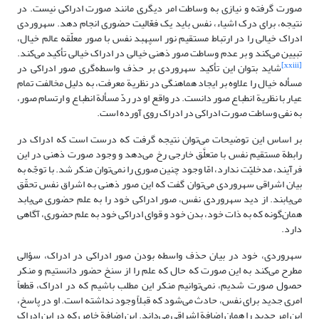
صورت گرفته و نیازی به وساطت امر دیگری مانند صورت ادراکی نیست. در
نتیجه، براى درک اشیاء، نفس باید یک فعّالیت حضورى انجام دهد. سهروردی
ادراک خیالی را در ارتباط مستقیم نور اسپهبد نفس با صور معلّقه عالم خیال،
تبیین می‌کند و بر عدم وساطت صور ذهنی خیالی در ادراک خیالی تأکید می‌کند.
[xxiii]
شاید بتوان این تأکید سهروردی بر حذف واسطه‌گری صور ادراکی در
مسأله خیال را علاوه بر ایجاد هماهنگی در نظریة معرفت، به دلیل مخالفت تمام
عیار با نظریة انطباع صور دانست. در واقع او در ردّ مسألة انطباع و ارتسام صور،
به نفی وساطت صورت ادراکی در ادراک روی آورده است.
بر اساس این توضیحات می‌توان نتیجه گرفت که درست است که ادراک در
رابطة مستقیم نفس با متعلَّق خارجی رخ می‌دهد و وجود صورت ذهنی در این
فرآیند، مدخلیّت ندارد، امّا وجود چنین صوری را نمی‌توان منکر شد. با توجّه به
بیان اشراقی سهروردی می‌توان گفت که این صور ذهنی به اشراق نفس تحقّق
می‌یابند. از دید سهروردی نفس، صور ادراکی خود را به علم حضوری می‌یابد
همان‌گونه که به ذات خود، بدن خود و قوای ادراکی خود به علم حضوری، آگاهی
دارد.
سهروردی، خود در بیان حذف واسطه بودن صور ادراکی در ادراک، سؤالی
مطرح می‌کند به این صورت که حال که علم را از سنخ حضور دانستیم و منکر
حصول صورت شدیم، نمی‌توانیم منکر این مطلب باشیم که در ادراک، قطعاً
امری جدید برای نفس، حادث می‌شود که قبلاً وجود نداشته است. او در پاسخ،
این امر جدید را همان اضافة اشراقی می‌داند. این اضافة خاص که در این ادراک