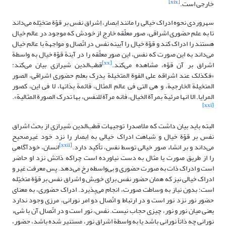
[xix]
خارجی است.
سهروردی نحوه ادراک خیالی را مانند اِبصار، اِشراق نفس بر قوّة متخیّله می‌داند
تا به علم حضوری اشراقی، صور معلّقه خارج از خودش که موجود در عالم خیال
هستند را ادراک کند و قوّة خیال را آیینه نفس در اتّصال و مواجهة با عالم خیال
می‌داند به این صورت که نفس، این صور معلّقه را در آینة قوّة خیال به واسطة
[xx]
اشراق بر آن قوّه، مشاهده می‌کند.
قطب‌الدین شیرازی بیان می‌کند:
«فکذلک عند اشراقه على القوة المتخیلة یدرک بعلم‏ حضورى اشراقى‏، الصور
المتخیلة الخارجیة، و هى التى فى عالم المثال، قائمة بذاتها، لا فى این، کصور
المرایا. الا انها مرئیة بمرآة الخیال، فانه مرآة للنفس، بها تدرک الصورة المثالیة».
[xxi]
‏
البته باید بیان داشت که ملاصدرا توجیهات قطب‌الدین شیرازی از بحث اشراق
نفس بر قوّة خیال و شباهت ادراک خیالی به اِبصار را نزد خود غیرصحیح
[xxii]
می‌داند و بر انشاء صور خیالی توسط نفس، تأکید دارد.
انسان، خودآگاهی
را از طریق صورت یا مثال به دست نیاورده است چراکه ذاتش نزد او حاضر
است و ادراک ذات به صورت حضوری و بی‌واسطه رخ می‌دهد. پس معرفت غیر و
ادراک خیالی نیز که همان حضور نفس برای خویش و اشراق نفس بر قوّة متخیّله
است؛ بدون نیاز به وساطت صورت، انجام می‌پذیرد. ادراک حضوری، به معنای
حضور نور نزد نور است و در ارتباط و اتّصال دو امر نورانی، مرزی وجود ندارد
یعنی میان نور و نور، چیزی حجاب نیست. نفس، نور است و در اتّصال آن با شیء
نورانی چه ذاتاً نورانی باشد یا به واسطة اشراق نور، مستنیر شده باشد، حضور،