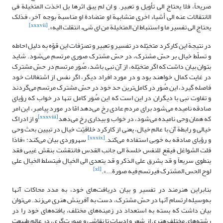
صریحاً، فلا یحتاج الى تأویل‏ و تعبیر. و ان لم یبق اثرها بل اخذت المتخیلة فى
الانتقالات عنه الى أشیاء اخرى متشابهة او متضادة او مناسبة بوجه آخر، فذلک
[xxxvii]
یحتاج الى تفسیر ما و استنباط ان المتخیلة من اى شی‏ء انتقلت الیه».
در نتیجة این کارکرد متخیّله در تفسیر و تعبیر و تصرّفات این قوّه به دلیل احاطه
و تسلّط خیال بر حسّ مشترک، در حسّ مشترک صوری مرتسم می‌شود. شاید
بتوان بیان داشت که اگر متخیّله، از آن نبی باشد، صُوَر مرتسم در حسّ مشترک
در غایت کمال خواهند بود و در مورد افراد دیگر، اگر نفس از اشتغالات خود
فاصله گیرد، این صُوَر در کامل‌ترین حد خود در حسّ مشترک مرتسم می‌گردند
و تفاوت نبی با دیگران در این است که این صُوَر کامل تنها در خواب که رؤیای
صادقه نامیده می‌شود برای مردم عادی رخ می‌دهد امّا در مورد پیامبر، این امر
[xxxviii]
که همان وحی نامیده می‌شود، در خواب و بیداری رخ می‌دهد
و از ادراک
خیالی و رابطة آن با عالم خیال، یعنی از کارکرد خلاقیّت خیال در تبیین بحث وحی
[xxxix]
و رؤیای صادقه به خوبی استفاده می‌کند.
سهروردی بیان می‌کند: «فاذا
قلت الشواغل فیقع للنفس خلسة الى جانب القدس فانتقشت بنقش غیبى فقد
ینطوى سریعاً و قد یشرق على الذکر و قد یتعدى الى الخیال فیتسلط الخیال على
[xl]
لوح الحس المشترک فیرتسم فیه صورة...».
بنابراین هنرمند در تفسیر و بیان دریافت‌های خود، به مدد محاکات آنها
به‌وسیله ارتسام آنها در حسّ مشترک، دست به آفرینش هنری می‌زند. می‌توان
بیان داشت که بسته به استعداد در زمینه‌های مختلف، یافته‌های خود را در
رشته‌های مختلف هنری از شعر و ادبیات تا نقاشی و صورت‌گری، در عالم طبیعت