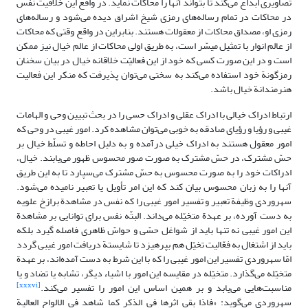
تصاویری ابداع می‌کند تا بتواند آنها را محاکات نماید. در واقع این خلاقیت نفس
در محاکات در تمام رساله‌های رمزی شیخ اشراق دیده می‌شود و رساله‏‌های
رمزی او، مصداق محاکات از معقولات هستند. بنابراین در واقع وقتی که محاکات
از عالم انوار با تمثیل میسّر است، به طریق اولی محاکات از عالم خیال نیز ممکن
است و در این صورت کسی که خود از این فعالیّت خلاقانه خیال در بیان سخنان
رمزگونة خود استفاده می‌کند به سختی می‌توان پذیرفت که منکر این فعالیت
هنرمندانة خیال باشد.
ارتباط ادراک خیالی با ادراک عقلی و ادراک حسی را در بحث تبیین وحی و الهامات
غیبی و رؤیا و رؤیای صادقه به خوبی می‌توان مشاهده کرد. امور غیبی در وحی که
امور معقول هستند به ادراک خیلی درآمده و به دلیل احاطه و تسلّط خیال بر
حسّ مشترک، در حسّ مشترک به صورت صور محسوس ظهور می‌یابند. خیال،
ادراکات خود را به صورت محسوس به حسّ مشترک می‌سپارد تا به این طریق
آنها را به زبان محسوس بیان کند که این امر تأویل یا تعبیر نامیده می‌شود.
سهروردی وظیفة تعبیر و تفسیر امور غیبی را که نفس در مشاهدة برازخ علویه
به دست آورده، بر عهدة متخیّله می‌داند. البتّه نفس برای توانایی بر مشاهدة
این امور غیبی نه تنها باید از شواغل حسّی و حواسّ ظاهری فاصله گیرد بلکه
باید از اشتغال به فعّالیت تخیّل هم بپرهیزد تا شایستة دریافت امور غیبی گردد
امّا سهروردی تفسیر این امور غیبی را که با این شرط به دست آمده‌اند، بر عهدة
متخیّله می‌گذارد. متخیّله در مقایسه این امور با اشیاء دیگر، تشابه یا تضاد و یا
[xxxvi]
مناسبت‌هایی می‌یابد و بر همین اساس این امور را تفسیر می‌کند.
سهروردی می‌گوید: «فاذا بقى اثرها فى الذکر کما شاهد فى الالواح العالیة