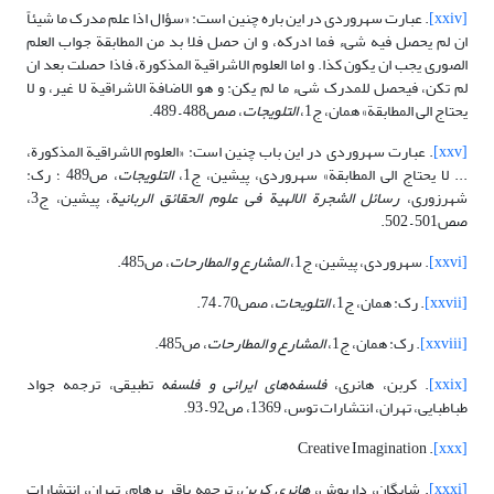
[xxiv]
. عبارت سهروردی در این باره چنین است: «سؤال اذا علم مدرک ما شیئاً
ان لم یحصل فیه شى‏ء فما ادرکه، و ان حصل فلا بد من المطابقة جواب العلم
الصورى‏ یجب ان یکون کذا. و اما العلوم الاشراقیة المذکورة، فاذا حصلت بعد ان
لم تکن، فیحصل للمدرک شى‏ء ما لم یکن: و هو الاضافة الاشراقیة لا غیر، و لا
یحتاج‏ الى‏ المطابقة» همان، ج1،
التلویجات
، صص488 – 489.
[xxv]
. عبارت سهروردی در این باب چنین است: «العلوم الاشراقیة المذکورة،
... لا یحتاج الى المطابقة» سهروردی، پیشین، ج1،
التلویجات
، ص489 ؛ رک:
شهرزوری،
رسائل الشجرة الالهیة فی علوم الحقائق الربانیة
، پیشین، ج3،
صص501 – 502.
[xxvi]
. سهروردی، پیشین، ج1،
المشارع و المطارحات
، ص485.
[xxvii]
. رک: همان، ج1،
التلویحات
، صص70 – 74.
[xxviii]
. رک: همان، ج1،
المشارع و المطارحات
، ص485.
[xxix]
. کربن، هانری،
فلسفه‌های ایرانی و فلسفه
تطبیقی، ترجمه جواد
طباطبایی، تهران، انتشارات توس، 1369، ص92 – 93.
. Creative Imagination
[xxx]
[xxxi]
. شایگان، داریوش،
هانری کربن
، ترجمه باقر پرهام، تهران، انتشارات