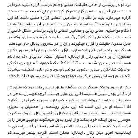
نزد او در پرسش از حامل حقیقت/ صدق و فهم درست گزاره نباید صرفاً بر
تفاوت میان افعال و مضامین گزاره تمرکز کرد. نظریّه‏اى که به حقیقت/ صدق
گزاره مى‏پردازد باید بر تلقّى‏اى از مضامین التفاتى گزاره مبتنى باشد که این
مضامین را با توجّه به آن مناسباتى تبیین مى‏کند که ما در آنها با افعال، ادّعاها و
احکام مواجه‏ایم. معانى زبانى و مضامین التفاتى را باید براساس شکل خاصّى از
نسبت با عالم که همان شکل کارآیى آنهاست، فهمید. لتُزه، هوسرل و نوکانتى‏ها
محلّ صدق/ حقیقت را گزاره مى‏گیرند و آن را در قلمروی ایدئال جاى مى‏دهند.
هیدگر دو ایراد بر این تلقّى وارد مى‏آورد. اوّل اینکه تمایز میان فعلِ صدور حکم و
مضمون آن بر «جدایى رئال از ایدئال» استوار است، جدایی‌ای «که به لحاظ
هستى‏شناختى تبیین نشده است» (SZ, P 217). نکتة دوم اینکه با چنین تفکیکی
«واقعیّت شناختن و صدور حکم به دو نحوة وجود و دو «لایه» تفکیک» مى‏شوند
«که با بهم چسباندن‌شان هرگز به نحوة وجود شناختن نمى‏رسیم» (SZ, P. 217).
پیش از
وجود و زمان
هیدگر در درس‏گفتار
منطق
توضیح داده بود که منظورش
از ناکافى بودن تبیین هستى‏شناختىِ این تمایز چیست. گرچه هوسرل به حق در
مقابل قول به اصالت روان‏شناسى صدور حکم را از مضمون حکم فرق مى‏گذارد
امّا اشتباه او در این است که این تمایز روشمند را هم‏بنیان با تمایزى
هستى‏شناختى، یعنى تمییز میان قلمرو ایدئال و قلمرو رئال وجود، مى‏گیرد.
هوسرل بدون اینکه خود بداند و از این‏رو بدون هیچ‏گونه توجیهى فرض را بر
این مى‏گیرد که مخالفت با قول به اصالت روان‏شناسى فقط در قالب پایبندی به
ایدئالیسم (فرق میان رئال ـ ایدئال) ممکن است. اگرچه به‏نظر مى‏رسد که