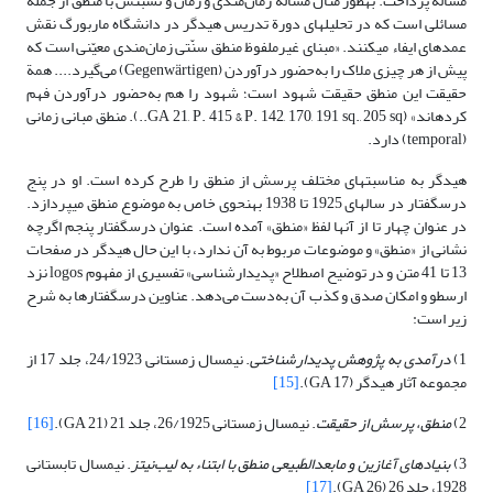
مسأله پرداخت. به‏طور مثال مسأله زمان‌مندى و زمان و نسبتش با منطق از جمله
مسائلى است که در تحلیل‏هاى دورة تدریس هیدگر در دانشگاه ماربورگ نقش
عمده‏اى ایفاء مى‏کنند. «مبناى غیرملفوظ منطق سنّتى زمان‌مندى معیّنى است که
پیش از هر چیزى ملاک را به‌حضور درآوردن (Gegenwärtigen) می‌گیرد.... همة
حقیقت این منطق حقیقت شهود است؛ شهود را هم به‌حضور درآوردن فهم
کرده‏اند» (GA 21, P. 415 & P. 142, 170, 191 sq., 205 sq..). منطق مبانى زمانى
(temporal) دارد.
هیدگر به مناسبت‏هاى مختلف پرسش از منطق را طرح کرده است. او در پنج
درس‏گفتار در سال‏هاى 1925 تا 1938 به‏نحوى خاص به موضوع منطق مى‏پردازد.
در عنوان چهار تا از آنها لفظ «منطق» آمده است. عنوان درس‏گفتار پنجم اگرچه
نشانى از «منطق» و موضوعات مربوط به آن ندارد، با این حال هیدگر در صفحات
13 تا 41 متن و در توضیح اصطلاح «پدیدارشناسى» تفسیری از مفهوم logos نزد
ارسطو و امکان صدق و کذب آن به‌دست می‌دهد. عناوین درس‏گفتارها به شرح
زیر است:
1)
درآمدى به پژوهش پدیدارشناختى
. نیمسال زمستانى 24/1923، جلد 17 از
مجموعه آثار هیدگر (GA 17).
[15]
2)
منطق، پرسش از حقیقت
. نیمسال زمستانى 26/1925، جلد 21 (GA 21).
[16]
3)
بنیادهاى آغازین و مابعدالطّبیعى منطق با ابتناء به لیب
نیتز
. نیمسال تابستانى
1928، جلد 26 (GA 26).
[17]