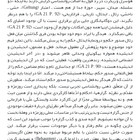
هوسرل و ریکرت در ردّ قول به اصالت روان‏شناسى گرایش دارند به اینکه «دو
سلسله، میدان، سپهر، حوزة جدا از همِ هست ـ اعتبار (Geltung)، حسّى ـ
ناحسّى، رئال ـ ایدئال، تاریخى ـ فراتاریخی» (GA 21, P. 92) را با هم درنظر
بگیرند، این دوگانه‏انگارى جایى براى برقرارى نسبت با آن «وجود اصلى‏اى که
دلیل فهم‏شدن اینها همه چون امکانات و لوازم آن وجود است» (GA 21, P. 92)
باقى نمى‏گذارد. هیدگر با ایراد دوم خود موجّه بودن فرق گذاشتن میان فعل
رئال صدور حکم و درونمایة ایدئال حکم را به پرسش مى‏کشد. با این تمایز فهم
خود موضوع و نحوه پژوهش آن مغفول مى‏ماند. فعل و مضمون، اندیشیدن و
اندیشیده همواره به‏گونه‏اى وحدانى ظاهر مى‏شوند و «در آخر اندیشیدنِ
انضمامى اندیشیده، زنده‏ترین واقعیت/ فعلیتى است که در آن اندیشیدن و
اندیشیده هستند» (GA 21, P. 90). او جداسازى تام و تمام مضامین حکم را از
فعل التفاتىِ صدور حکم، به‏لحاظ هستى‏شناختى رد مى‏کند. امّا در اینجا باید توجّه
داشت که اگر هیدگر به فعل اندیشیدن و صدور حکم استناد مى‏کند، منظورش
از آن متعلّق ذهنى روان‏شناسى تجربى نیست، بلکه پدیدارى است روزمرّه و
مقدّم بر نظریّه. گزاره‏ها، احکام و ادّعا‌ها کارکردى عملى دارند و از همین حیث
هم – و نه به‏واسطة صفاتى مجزّا از این کارکرد مانند وابستگى علّى یا فرازمانى
بودن – معیّن مى‏شوند. بنابر رأی هیدگر مبدأ هر نظریّه‏اى دربارة حقیقت موجودى
از جنس گزاره نیست و بدین‌ترتیب ما در مناسبات عملى روزمرّه در وهلة نخست
با آن مواجه نمى‏شویم. آنچه صدق و کذب گزاره را موجب مى‏شود این است که
دازین چگونه در عالم رفتار و با دیگر موجودات نسبت برقرار مى‏کند. این
صورت خاصِّ نسبت داشتن با عالم مربوط مى‏شود به نحوه معیّن اگزیستنزِ
دازین، یعنى با عملِ معیّن چیزی را ادعا کردن (Behaupten) و تصدیق کردن