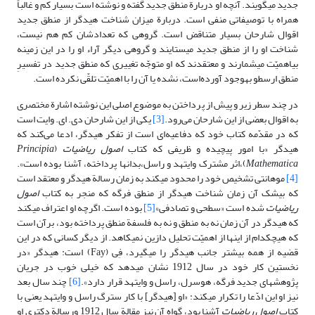
جدید مى‏گویند. آنچه او دربارة منطق جدید گفته و نوشته است بسیار کم و غالباً
همراه با توصیفاتی منفى است. دربارة میزان شناخت هیدگر از منطق جدید
اقوال شارحان بسیار متناقض است. گروهى که تعدادشان کم هم نیست،
شناخت او را از منطق جدید مى‏ستایند و گروهى دیگر آراء او را در این زمینه
بى‏اهمیّت مى‏شمارند و معتقدند که او متوجّه تغییرى که منطق جدید در تفسیرِ
منطق ارسطو به‏وجود آورده‌است، نشده یا آن را با اهمیّت تلقّى نکرده است.
در چند سطر زیر و پیش از پرداختن به موضوع اصلی این نوشته اشارة مختصرى
به اقوال بعضى از این شارحان می‌رود.
[3]
یکی از این شارحان دی. ای. وایت است
که در مقدّمه کتاب خود که دفاعیه‌ای است از تفکر هیدگر، ادعا می‌کند که
هیدگر «با امور پیچیده و ظریفی که کتاب
اصول ریاضیات
(
Principia
Mathematica
)،اثر مشترک وایتهد و راسل،بدان‏ها پرداخته، آشنا بوده است».
[4]
موهانتى تشخیص خود را محدود مى‏کند به زمان رسالة هیدگر و معتقد است
که بى‏شک آن زمان شناخت هیدگر از منطق فرگه که منجر به کتاب
اصول
ریاضیات
شده است «سطحى و تصادفى»
[5]
بوده است. اگرچه او اعتراف مى‏کند
که هیدگر در آن زمان نه به منطق و نه به فلسفة منطق ‏پرداخته بود، برآن است
که هیچ‏کدام از اینها از اهمیّت تحلیل دازین نمى‏کاهد. از دیگر کسانی که در این
قضیه از همه بیشتر جانب هیدگر را مى‏گیرد، فِى (Fay) است: هیدگر «در
نخستین کار خود در سال 1912 نشان مى‏دهد که خیلى خوب در جریان
پژوهش‏هاى جدید فرگه، هوسرل، راسل و وایتهد قرار دارد».
[6]
چند سال بعد
نیز او این ادّعا را تکرار مى‏کند: «او [هیدگر] با کار سترگ راسل و وایتهد یعنى با
کتاب
اصول ریاضیات
آشنا بود، گواه آن نیز مقالة سال 1912 ورسالة دکترى او