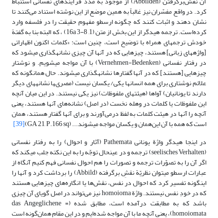
آن نقش‌برگرفتن (Abbilden) از موجود به مدد فرآیندهاى نفسانى استنباط
کرد. در واقع مفسّران نیز غالباً به همین موضع از این نوشته استناد می‌کنند تا
نشان دهند و اثبات کنند که چگونه ارسطو مفهوم حقیقت را در فلسفه وارد
کرده‌است. ترجمه هیدگر از این بخش از متن (1, 16a 3-8) ، که البته بنا به گفتة
خودش ترجمه‏اى همراه با توضیح است، چنین است: «کلمات اکنون اظهاراتی
[واژه‏هاى زبانى] هستند، چیزهایى که در آنها آن چیزى نشانه‏گذارى مى‏شود که
در رفتار نفسانى (Vernehmen-Bedenken) با آن مواجه مى‏شویم. و نوشتار
چیزهایى [هستند] که در آنها گفتارها نشانه‏گذارى مى‏شوند. حال همان‏گونه که
علائم نوشتارى براى همه انسان‏ها یکى/ یکسان نیست (مصرى‏ها نشانه‏هاى دیگر
دارند تا یونانیان) آواها (هیئت‏هاى ملفوظات) نیز یکى نیستند. در این میان آنچه
این ملفوظات یا کلمات در وهله نخست (در اصل) نشانه‌های آنها هستند، یعنى
آنچه را آنها در هیئت کلمات به لفظ درمی‌آورند و برای آنها گفتار هستند، همان
است که همه با آن این‌همان و یکسان مواجه مى‏شوند... (GA 21, P.166 sq)
[39]
در اینجا هیدگر واژة یونانی Pathemata (آثار و احوال) را به رفتار نفسانى
(seelisches Verhalten) ترجمه و در عین‏حال توجّه را به این نکته جلب مى‏کند که
اگر آن را به تصوّرات ترجمه و تصورات را هم احوال نفسانى فهم کنیم آنگاه از
عبارات ارسطو مى‏توان نظریّة نقشِ برگرفته (Abbild) را برداشت کرد و آنها را
این‏گونه تفسیر کرد که احوال در نفس، نقش‌ها یا انگاره‌هاى چیزهایى هستند
که در خودِ نفس نیستند. واژة homoioma نیز می‌تواند در اصل گویای آن چیزی
باشد که به مطابقت درآمده است، مطابق شده (das Angeglichene =
homoiomata)، یعنی آنچه ما با آن مواجه شده‌ایم و در این مقام همان‌گونه است