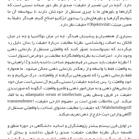
دارد. آنچه در این تفسیر از حقیقت/ صدق از نظر دور مى‏ماند نسبتى است که
گزاره‌ها و باورهاى ما با چیزى مستقل از خودشان دارند تا به‏واسطه آن ما
بتوانیم گزاره‏ها و باورهای‌مان را به‏نحوى ابژکتیو اصلاح کنیم. هیدگر دقیقاً به
همین عینیّت (Objektivität) حقیقت نظر دارد.
بسیارى از هم‏عصران و پیشینیان هیدگر، چه در میان نوکانتى‏ها و چه در میان
قائلان به اصالت روان‏شناسى، نظریّة مطابقت دربارة حقیقت را بدان دلیل رد
مى‏کردند که نمى‏توانستند تصوّر کنند که واقعیّتى مستقل از بازنمایى ذهنى
وجود دارد. اعتراضات به نظریّه واقع‏انگارانه مطابقت بر دو فرض استوار است:
1) نظریّة حقیقت باید سهمى در فهم مفهوم شناخت داشته باشد و 2) راهیابى ما
به واقعیّت فقط با واسطه و از رهگذر بازنمایى ذهنى ممکن مى‏شود. ما همواره
فقط بازنمایى‏ ذهنى را که تصویرهایى برگرفته از واقعیّت‏اند، درک می‌کنیم و نه
خودِ واقعیّت را. پس چنانچه حقیقت را نسبتى بگیریم آن نسبتى است میان خود
بازنمایى‏‌های ذهنى و نه میان امور ذهنى و قلمرو واقعیّت، آن‏گونه که صورت‏بندى
حقیقت در قرون وسطى یعنی adaequatio rerum et intellectum به ما القاء
مى‏کند. این ملاحظات نقدى است بر «مفهوم خارجى حقیقت» (transzendenter
Wahrheitsbegriff) که حقیقت را مطابقت محتواى شناخت با واقعیّتى مستقل از
آگاهى و از این حیث خارج از ذهن تعریف مى‏کند.
در اوایل قرن بیستم بیشتر پژوهشگران و اساتید دانشگاهى در حوزة منطق و
فلسفه دیگر نظریّه مطابقت حقیقت/ صدق را قبول نداشتند و به‏جاى آن
نظریّه‏هاى دیگرى را ترجیح مى‏دادند که واقع را امرى درون‌ذهنى مى‏گرفت و