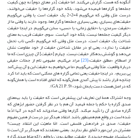
آنگونه که هست، گزارش می‌کنند. اما حقیقت [در معنای دوم] نه چون کیفیت
جمله‌ها و گزاره‌ها فهمیده می‌شود، بلکه خود گزاره‌ها را حقیقت می‌خوانند،
درست مثل وقتی که می‌گوییم 4=2×2 یک حقیقت است یا وقتی می‌گوییم
حقیقت‌های بسیاری، یعنی بسیاری جمله‌ها و گزاره‌ها، وجود دارند یا وقتی ما از
«حقیقت سرمدی» یا «حقایق زمانی» یا «نسبی» سخن می‌گوییم. در اینجا حقیقت
دیگر کیفیت جمله‌ها نیست، بلکه خود آنهاست. سوم، حقیقت قریب به معنای
شناخت یک حقیقت است، درست مثل وقتی که می‌گوییم «کسی تاب تحمل
حقیقت را ندارد»، یعنی او در مقابل شناختن حقیقت از خود مقاومت نشان
می‌دهد و گوشش بدهکار حقیقت نیست. چهارم [حقیقت] آن چیزی است که ما
از اصطلاح «مطلقِ حقیقت»
[23]
مراد می‌کنیم، مفهومی تام از جملات حقیقی
دربارة واقعیت. مثلاً وقتی می‌گوییم «ما می‌خواهیم به حقیقت این و آن پیش‌آمد
پی ببریم». در اینجا حقیقت یعنی تمامی گزاره های ممکنی است که باید ادا کرد
چنانچه قرار باشد تا پیش آمدی همان‌گونه که اتفاق افتاده است یا همان‌گونه
که در اصل
هست
دست یابمان شود» (GA 21, P. 9).
وجه اشتراک همة این تعاریف این پیش‏فرض است که حقیقت را باید به‏معناى
صدق گزاره یا حکم یا جمله فهمید آن هم با در نظر گرفتن حضور ابژه‏اى که
گزاره صادق آن را تأیید مى‏کند. گزارها وقتى صادق‌اند که آنچه در آنها ادّعا
شده است در واقع هم همین‏طور باشد. انتقاد هیدگر نیز درست از همین مفهوم
حقیقت/ صدق در فرادهش فلسفى است. امّا ماهیّت این انتقاد چیست؟
مفسّران در این مورد اتّفاق ‏نظر ندارند. بعضى معتقدند که هیدگر بر آن است تا
با پیشنهاد مفهوم جدیدى از حقیقت، مطابق بودن با واقع را که مناط صدق گزاره