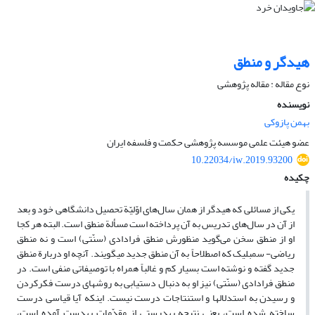
هیدگر و منطق
نوع مقاله : مقاله پژوهشی
نویسنده
بهمن پازوکی
عضو هیئت علمی موسسه پژوهشی حکمت و فلسفه ایران
10.22034/iw.2019.93200
چکیده
یکی از مسائلی که هیدگر از همان سال‌های اوّلیّة تحصیل دانشگاهی خود و بعد
از آن در سال‌های تدریس به آن پرداخته است مسألة منطق است. البته هر کجا
او از منطق سخن می‌گوید منظورش منطق فرادادی (سنّتی) است و نه منطق
ریاضى- سمبلیک که اصطلاحاً به آن منطق جدید مى‏گویند. آنچه او دربارة منطق
جدید گفته و نوشته است بسیار کم و غالباً همراه با توصیفاتی منفى است. در
منطق فرادادی (سنّتی) نیز او به دنبال دستیابی به روش‏هاى درست فکرکردن
و رسیدن به استدلال‏ها و استنتاجات درست نیست. اینکه آیا قیاسى درست
ساخته شده است، یعنى نتیجه به‏درستى از مقدّمات به‏دست آمده است،