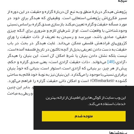
نتیجه‌
پژوهش هیدگر دربارة منطق و به تبع آن دربارة گزاره و حقیقت در این دوره از
مسیر فکرى‏اش پژوهشى استعلایى است. وظیفه‏اى که هیدگر براى خود در
مورد مسأله حقیقت و گزاره تعیین مى‏کند بازسازى صدق گزاره براساس نسبتى
وجودشناختى با واقعیّت است. او از شرط‏هاى لازم و ضرورى براى آنکه چیزى
حقیقى/ صادق باشد، مى‏پرسد و رسیدن به تعریف از ذات حقیقت را وراى
کژروى‏هاى فرادهش فلسفى ممکن می‌داند. غایت هیدگر در بحث در باب
حقیقت به دست دادن تعریفى بدیل از آنچه تاکنون در تاریخ فلسفه آمده است،
نیست بلکه نشان دادن بنیان یا شرطِ امکان آن است. این بنیان را هیدگر
«آزادی»
[40]
می‌خواند. «ذات حقیقت آزادی است» یعنی صدق گزاره و حکم،
پیش از هر چیز، بر بنیانی که آزادی است، استوار است، بنیانی که خودْ بنیانِ
برقراری نسبتی با موجود را می‌گذارد. این بنیان نیز به نوبة خود قائم به ساحتی
گشوده (Offenbarkeit) است و امکان ذاتی حقیقت گزاره را فراهم می‌آورد.
آزادی نحوة وجودی انسان است و نه صرفاً صفتی از صفات او. بنابر این چنین
مفهومی از آزادی در درجة نخست مفهومی وجودشناختی است و ربطی به مباحث
این وب سایت از کوکی ها برای اطمینان از ارائه بهترین
سیاسی ندارد.
خدمات استفاده می کند.
متوجه شدم
پی‌نوشت‌ها