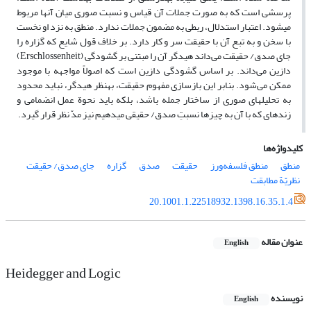
پرسشى است که به صورت جملات آن قیاس و نسبت صورى میان آنها مربوط
مى‏شود. اعتبار استدلال، ربطى به مضمون جملات ندارد. منطق به نزد او نخست
با سخن و به تبع آن با حقیقت سر و کار دارد. بر خلاف قول شایع که گزاره را
جای صدق/ حقیقت می‌داند هیدگر آن را مبتنی بر گشودگی (Erschlossenheit)
دازین می‌داند. بر اساس گشودگی دازین است که اصولاً مواجهه با موجود
ممکن می‌شود. بنابر این بازسازى مفهوم حقیقت، به‏نظر هیدگر، نباید محدود
به تحلیل‏هاى صورى از ساختار جمله باشد، بلکه باید نحوة عمل انضمامى و
زنده‏اى که با آن به چیزها نسبتِ صدق/ حقیقى مى‏دهیم نیز مدّ نظر قرار گیرد.
کلیدواژه‌ها
منطق
منطق فلسفه‌ورز
حقیقت
صدق
گزاره
جای صدق/ حقیقت
نظریّة مطابقت
20.1001.1.22518932.1398.16.35.1.4
عنوان مقاله
English
Heidegger and Logic
نویسنده
English