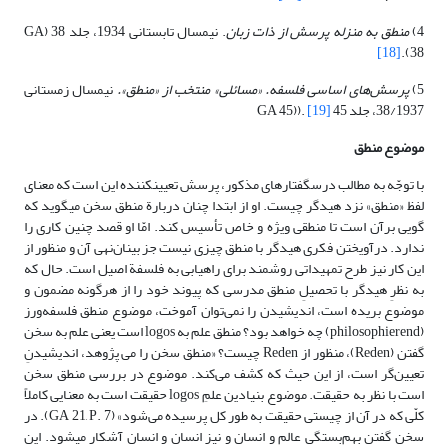
4)
منطق به منزله پرسش از ذات زبان
. نیمسال تابستانى 1934، جلد 38 (GA
[18]
38).
5)
پرسش
های اساسى فلسفه. «مسائلى» منتخب از «منطق».
نیمسال زمستانى
38/1937، جلد 45 GA 45)).
[19]
موضوع منطق
با توجّه به مطالب درس‏گفتارهاى مذکور، پرسش تعیین‏کننده این است که معناى
لفظ «منطق» نزد هیدگر چیست. او از ابتدا چنان دربارة منطق سخن مى‏گوید که
گویى برآن است تا منطقى ویژه و خاص تأسیس کند. امّا او قصد چنین کارى را
ندارد. درآویختن فکرى هیدگر با منطق چیزى نیست جز بینان‌نهى آن و منظور از
این کار نیز طرح تمهیداتى روشمند براى راه‏یابى به فلسفة اصیل است. حال که
به نظرِ هیدگر با تحصیلِ منطق مدرسی که پیوند خود را از هرگونه مضمون و
موضوع بریده است، اندیشیدن را نمی‌توان آموخت، موضوع منطق فلسفه‌ورز
(philosophierend) چه خواهد بود؟ منطق علم به logos است یعنى علم به سخن
گفتن (Reden)، منظور از Reden چیست؟ «منطق سخن را می پژوهد، اندیشیدنِ
تعیین‌گر است، از این حیث که کشف می‌کند. موضوع در بررسی منطق سخن
است با نظر به حقیقت. موضوع بنیادین علمِ logos حقیقت است به معنایی کاملاً
کلّی که در آن از چیستی حقیقت به طور کل پرسیده می‌شود» (GA 21, P. 7). در
سخن گفتن بهم‌بستگى عالم و انسان و نیز انسان و انسان آشکار مى‏شود. این