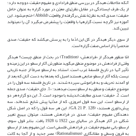
آنکه ملاحظات هیدگر در بررسى منطق فرادادی و مفهوم حقیقت دو وجه دارد:
از یک طرف ایستادگی در مقابل نظریّه‏اى معیّن در مورد گزاره به عنوان حامل
حقیقت/ صدق که به نظریّة نقشِ برگرفته از واقعیّت (Abbild) ختم مى‏شود. این
آموزه نیز اگرچه نسبت گزاره‏ها با واقعیّت را پیش‏فرض مى‏گیرد آن را نمى‏تواند
تبیین کند.
از سوی دیگر هیدگر در کل این ادّعا را به پرسش مى‏کشد که حقیقت/ صدق
منحصراً یا از اساس صفت گزاره است.
امّا منظور هیدگر از «فرادهش» (Tradition) در بحث از منطق چیست؟ هیدگر
وقتى از فرادهش در موضوع منطق مى‏گوید منظورش آثار ارسطو در این زمینه و
تأثیر آنها در تاریخ فلسفة غرب است. استناد به ارسطو صرفاً از جنبه تاریخى
نیست بلکه آثار ارسطو منابعى هستند اصیل که بعدها به دست آنان که بعد از
او آمدند تحریف و به فراموشى سپرده شدند. در تاریخ فلسفه سه قول را در
موضوع حقیقت و منطق به ارسطو نسبت مى‏دهند: «1. جاى حقیقت/ صدق جمله
است. 2. حقیقت/ صدق مطابقت اندیشه با موجود است. 3. این دو گزاره هر دو
از ارسطو است. این سه قول امروزى، که از مدّت‏ها پیش شایع شده‌اند، سه
پیش‌داورى هستند» (GA 21, P. 128). این هر سه قول را که در اصل شکل
دهندگان مفهوم حقیقت/ صدق در فرادهش هستند، مى‏توان بى‏هیچ تغییر
شکلى در آثار هیدگر در سال‏هاى بین 1922 تا 1928 یافت. بنابر قول سوم،
ارسطو بانى مفهوم حقیقت در فرادهش فلسفى است. این مفهوم بعد از ارسطو
به قرون وسطى و عقل‏انگارى (Rationalismus) عصر جدید و از آنجا به کانت