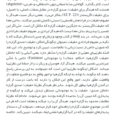
است، کنار بگذارد. گواه این مدّعا صفاتی چون «اشتقاقى» و «فرعى» (abgeleitet)
هستند که هیدگر براى حقیقت/ صدق گزاره در مقابل صفات «اصلى» یا «اصیل»
براى حقیقت اگزیستنز (SZ, P. 221) به‌کار می‌برد. بعضى دیگر نسبت هیدگر با
مفهوم حقیقت در فرادهش فلسفى را نسبتى تکمیلى تفسیر مى‏کنند، به این معنا
که حقیقت اگزیستنز نه جایگزین حقیقت گزاره که مکمّل آن است. حتّى اگر این
تفسیر را بپذیریم، بدان معنا نیست که هیدگر ایرادى بر مفهوم حقیقت فرادادى
وارد نمی‌داند. در بند §44a از کتاب
وجود و زمان
او چنین استدلال مى‏کند که با
تکیه بر مفهوم فرادادى حقیقت نمى‏توان چگونگی امکان حقیقت/صدق گزاره را
که صورتى خاص از نسبت زبانى با عالم است، تبیین کرد و توضیح داد. این نقد
البتّه نظریّه‏هاى معیّنى از حقیقت گزاره را مدّنظر دارد یعنى آنهایى را که حاملان
حقیقت (گزاره‏ها، احکام، جملات) را موجوداتى (Entitäten) خاص با شأنى
غیرتجربى تفسیر مى‏کنند. هیدگر آراء هوسرل و ریکرت را از جملة این نظریّه‏ها
مى‏داند. اشکال این‏گونه نظریّه‏ها این است که نمى‏توانند به این پرسش پاسخ
دهند که چگونه، با توجّه به اینکه گزاره‏ها و امور واقع به دو قلمرو متفاوت از
واقعیّت تعلّق دارند، امور واقع این امکان را دارند که باعث درست از کار
درآمدن گزاره‏ها به‏طور کل شوند. بنابر نظر هیدگر نظریّة حقیقتِ/ صدقِ گزاره
حاملان صدق/ حقیقت را به موجوداتى مستقل تبدیل می‌کند و اینگونه از
پدیداری که تبیین آن را به‌عهده گرفته بودند دور می‌شوند. مادام که نظریّة
مطابقت محدود به گزاره شود، هیدگر آن را رد مى‏کند و معتقد است که طرحى
که در موضوع حقیقت گزاره را راهنماى خود قرار مى‏دهد، نمى‏تواند آن دسته از
پدیدارهاى حقیقت را که در آنها گزاره‏ها نقشى ایفاء نمى‏کنند، تبیین کند. خلاصه