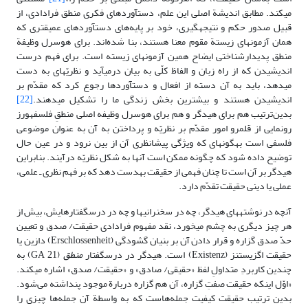
مى‏کند. مطابق اندیشة اصلى‌ این علم، دست‏آوردهاى فکرى منطق فرادادى، از
قبیل صدور حکم و نتیجه‏گیرى، خود بر پایه‌های دست‏آوردهاى عمیق‏تری که
همان آزمون‏هاى زیستة مقوم معنا هستند، بنا شده‌اند. براى هوسرل وظیفة
منطق پدیدارشناختى ایضاح همین آزمون‏هاى زیسته‏ است. براى فهم درست
اندیشیدن که از راه زبان و الفاظ کلّى به بیان درمى‏آید و نظریّه‏اى به دست
مى‏دهد، باید به آن دسته از افعال و دست‏آوردها رجوع کرد که مقدّم بر
اندیشیدن هستند و بیشترین بخش زندگى ما را تشکیل مى‏دهند.
[22]
بدین‌ترتیب هم براى هیدگر و هم براى هوسرل وظیفه اصلى منطقِ فلسفه‏ورز
رونمایى از قلمرو امور مقدّم بر نظریّه و پرداختن به آن به عنوان موضوعى
فلسفى است به‏گونه‏اى که ویژگى پیشانظرى آن از بین نرود و در عین حال
توضیح داده شود که چگونه ممکن است آنها به شکل نظریّه درآیند. بنابراین
هیدگر بر آن است تا چنان فهمى از حقیقت به‏دست دهد که بر فهم نظرى ـ علمى،
عملى یا دینى حقیقت تقدّم دارد.
آنچه در نوشته‏هاى هیدگر، چه در سخنرانى‏ها و چه در درس‏گفتارهایش، بیش از
هر چیز دیگرى به چشم مى‏خورد، نقد مفهوم فرادادى حقیقت/ صدق و تعیین
حدّ صدق گزاره و قرار دادن آن بر بنیان گشودگى (Erschlossenheit) دازین یا
حقیقت اگزیستنز (Existenz) است. هیدگر در درس‏گفتار
منطق
(GA 21) به
چندین کاربردِ متداولِ لفظ «حقیقى/ صادق» و «حقیقت/ صدق» اشاره مى‏کند.
«اوّل اینکه حقیقت صفتِ گزاره، آن هم گزاره دربارة موجود پنداشته می‌شود.
بدین ترتیب حقیقت کیفیت جمله‌هاست که به واسطة آن جمله‌ها چیزی را