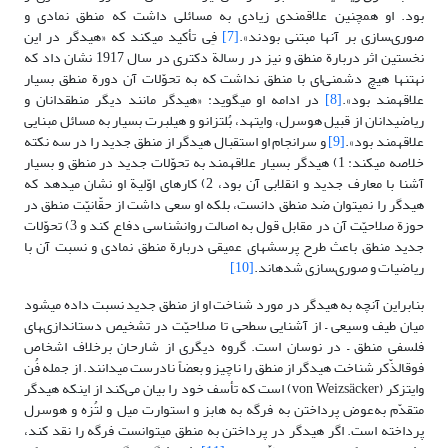
بود. او همچنین علاقمندی زیادی به مسائلى داشت که منطق نمادى و
صورى‏سازى بر آنها مبتنى بودند».
[7]
فِى تأکید مى‏کند که «هیدگر در این
نخستین اثر دربارة منطق و نیز در رسالة دکترى در سال 1917 نشان داد که
نه‏تنها هیچ دشمنی‌ای با منطق نداشت که به تحوّلات آن دورة منطق بسیار
علاقه‏مند بود».
[8]
در ادامه او مى‏گوید: «هیدگر مانند دیگر منطق‏دانان و
ریاضى‏دانان از قبیل هوسرل، وایتهد، بُلتزانو و هیلبرت بسیار به مسائل مبنایى
علاقه‏مند بود».
[9]
و سرانجام او استقبال هیدگر از منطق جدید را در سه نکته
خلاصه مى‏کند: 1) هیدگر بسیار علاقه‏مند به تحوّلات جدید در منطق و بسیار
آشنا با معارف جدید و انقلابى آن بود، 2) کارهاى اوّلیة او نشان مى‏دهد که
هیدگر را نمى‏توان ضد منطق دانست، بلکه او سعى داشت از حقّانیّت منطق در
حوزة صلاحیّت آن در مقابل قول به اصالت روان‏شناسى دفاع کند و 3) تحوّلات
جدید منطق باعث طرح پرسش‏هاى عمیقى دربارة منطق نمادى و نسبت آن با
ریاضیات و صورى‏سازى شده‏اند.
[10]
بنابراین آنچه به هیدگر در مورد شناخت او از منطق جدید نسبت داده مى‏شود
میان طیف وسیعی – از آشنایى سطحی تا صلاحیّت در تشخیص دست‏اندازى‏هاى
فلسفى منطق – در نوسان است. گروه دیگرى از شارحان برخلاف اشخاص
فوق‏الذّکر شناخت هیدگر از منطق را ناچیز و بعضاً نادرست مى‏دانند. از جمله فُن
وایتزکر (von Weizsäcker) است که تأسف خود را بیان می‌کند از اینکه هیدگر
متقدّم به‌عوض پرداختن به فرگه به هابز و استوارت میل و لتُزه و هوسرل
پرداخته است. اگر هیدگر در پرداختن به منطق مى‏توانست فرگه را نقد کند،