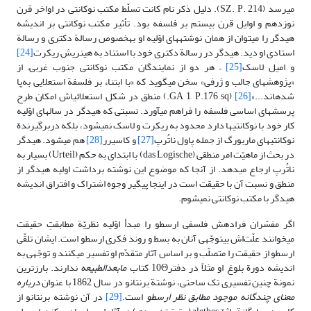
مى‏رسد (SZ. P. 214). دلیل ذکر نام کانت تسلّط مکتب نوکانتى در اواخر قرن
نوزدهم و اوایل قرن بیستم بر فلسفه بود. تأثیر مکتب نوکانتى بر اندیشه
هیدگر را مى‏توان از همان نوشته‏هاى اوّلیه او به‏خصوص رسالة دکترى و رسالة
استادى او دید. هیدگر در رسالة دکتری خود با استناد به هینریش ریکرت
[24]
و امیل لاسک
[25]
– هر دو از نمایندگان مکتب نوکانتى جنوب غربى– از
«پژوهش‏هاى جالب و ژرفی» سخن مى‏گوید که «با ابتناء بر فلسفة استعلایى به‌پا
شده‏اند...»
[26]
(GA 1, P.176 sq.) منطق در شکل استعلائى‏اش امکان طرح
پرسش‏هاى اساسی فلسفه را فراهم مى‏آورد. نسبتی که هیدگر در سال‏هاى اوّلیه
کار خود با نوکانتى‏ها دارد محدود به ریکرت و لاسک نمى‏شود، بلکه دربرگیرندة
نوکانتى‏هاى ماربورگ از جمله پاول ناتُرپ
[27]
و کاسیرر
[28]
هم مى‏شود. هیدگر
در بحث از ماهیّت امر منطقى (das Logische) با ابتداى به حکم (Urteil) بسیار به
ناتُرپ ارجاع مى‏دهد. از آنجا که موضوع این نوشته برداشت اولیه هیدگر از
منطق و نسبت آن با حقیقت است در اینجا پى‏گیر وجوه اشتراک و افتراق اندیشه
هیدگر با مکتب نوکانتى نمى‏شوم.
اگر مفسّران فرادهش فلسفى ارسطو را مبدأ اوّلیه نظریّة مطابقتِ حقیقت
مى‏خوانند علّت‌اش بى‏توجّهى آنان به بسط و روند فکرى ارسطو است. ایشان تلقّى
ارسطو از حقیقت را متصلّب و بر اساس آثار متقدّم او تفسیر مى‏کنند و توجّهى به
اندیشه دورة بلوغ او مثلاً در دفتر10Θ کتاب
مابعدالطبیعه
ندارند. بارزترین
نمونة چنین تفسیرى تک ساحتى، نوشتة برنتانو در سال 1862 با عنوان
درباره
معناى چندگانه موجود مطابق نظر ارسطو
است.
[29]
در آن نوشته برنتانو از