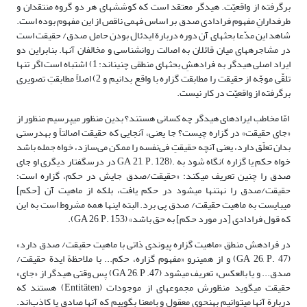
برگرفته از واقعیّت. هیدگر معتقد است که کوشش‏هاى هر دو گروه منتقدان و
طرفدارانِ مفهوم فرادادى صدق بر اساس فهمى ناقص از این مفهوم بوده است.
شاهد این مدّعا بحث‏هاى آن دوره دربارة ایدئال بودن حامل صدق/ حقیقت است
در مشاجره‏هاى میان قائلان به اصالت روان‏شناسى و مخالفان آنها. بنابراین دو
ایراد اصلى هیدگر به فرادهشِ بحث‏هاى منطقى چنین‏اند: 1) اشتباه است اگر تنها
تلقّى موجّه از حقیقت را مطابقت گزاره با واقع بدانیم و 2) اصلاً مطابقتِ تصویرى
برگرفته از واقعیّت در کار نیست.
امّا مخاطب ایرادهاى هیدگر چه کسانى هستند؟ بدین منظور مى‏پرسیم منظور از
«جاى حقیقت» در گزاره چیست؟ جا یعنى، آنجایى که حقیقت اصالتاً و به‏درستى
بدان تعلّق دارد، یعنی آنچه حقیقتِ فی‌نفسه را ممکن می‌سازد، خواه جمله باشد
خواه حکم یا گزاره )نگاه شود به .(GA 21, P. 128 در درس‏گفتار دیگرى او جاى
صدق را چنین تعریف مى‏کند: «حقیقت/صدق جایش در حکم، گزاره است؛
حقیقت/صدق را نه‏تنها مى‏شود در حکم یافت، بلکه از ماهیت آن [حکم]
مى‏بایست به ماهیت حقیقت/ صدق پى برد. البته اینها همه مشروط است به این
که قول فرادادى [در مورد حکم] به حق باشد» (GA 26, P. 153).
در فرادهش منطق «ماهیت گزاره پیوندى ذاتى با ماهیت حقیقت/ صدق دارد»
(GA 26, P. 47) و از همین‏رو «مفهوم گزاره، حکم... با ملاحظة ایدة حقیقت/
صدق... و یا بالعکس» تعریف مى‏شود (GA 26, P .47) پس وقتى هیدگر از «جاى»
حقیقت مى‏گوید منظورش مجموعه‏اى از موجودات (Entitäten) هستند که
دربارة آنها مى‏توانیم به‏نحوى معقول و بامعنا بگوییم که آنها صادق یا کاذب‌اند.