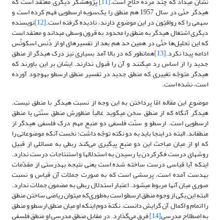
نشان مى‏داد که چند مرده حلاّج است.
[11]
پژوهشگر دیگرى معتقد است که
هیدگر حتّى در سال 1957 هم منطق را یک‌سویه ارسطویى فهم کرده است و
سهمى را که رواقیّون در این موضوع دارند، نادیده گرفته است.
[12]
نویسنده
دیگرى اشتغال هیدگر به منطق را محدود به قرون وسطى مى‏داند و معتقد است
که این تحلیل‌ها حتّى در همین حد هم بعد از تفسیر‌های او از دُنس اسکوتُس
ادامه پیدا نکرد.
[13]
همان‏طور که در بالا آمد بسیارى نیز درک هیدگر از منطق
جدید را از اساس رد مى‏کنند و آن را قبول ندارند. ایشان بر این باورند که
هیدگر متوجّه تغییرى که منطق جدید در تفسیر منطق ارسطو به‏وجود آورده
است، نشده است.
موضوع این مقاله امّا پرداختن به این وجه از نسبت هیدگر با منطق نیست.
هیدگر آنگاه که از منطق سخن مى‏گوید غالباً منظورش منطق سنّتى یا منطق
ارسطویى است. ارسطو و سنّت فلسفى دو منبع مهم درک فلسفى هیدگر از
منطق‏اند. البته در اینجا باید به دو نکته توجّه داشت: نخست آنکه موضوعاتی را
که او از میان مباحث این دو منبع پیگیری می‌کند ربطی به مسائلی از قبیل
روش‏هاى درست فکرکردن یا رسیدن به استدلال‏ها و استنتاجات درست ندارد.
اینکه آیا قیاسى درست ساخته شده است یعنى نتیجه به‏درستى از مقدّمات
به‏دست آمده است، پرسشى است که به صورت جملات آن قیاس و نسبت
صورى میان آنها مربوط مى‏شود. اعتبار استدلال ربطى به مضمون جملات ندارد.
البته این یکی از وجوه منطق ارسطو است به‌طوری‌که مى‏توان ریاضى ساختن منطق
را اتمام و اکمال آن گرایش دانست. نکتة دوم اینکه او میان منطق ارسطو و منطق
به اصطلاح مدرسی
[14]
فرق می‌گذارد. در مقابل منطق مدرسی او منطق فلسفی