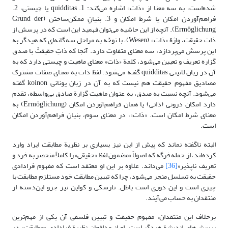
شده‌است، به سه معنا از «ذات» اشاره می‌کند: 1. quidditas یا چیستی، 2.
فراهم‌آوردن امکان یا شرط امکان و 3. بنیانِ ممکن‌ساختن (Grund der
Ermöglichung). آنچه از این حاشیه می‌توان فهمید این است که در پرسش از
ذات حقیقت، واژة «ذات» (Wesen)، با توجّه به مراحل سه‌گانه‌ای که هیدگر به
این پرسش می‌پردازد، سه معنای متفاوت دارد. آنجا که ذاتِ حقیقتْ با صدق
گزاره تعریف و تعیین می‌شود، کلمة «ذات» معنای ماهیت و چیستی دارد که به
آن در زبان لاتینی quidditas گفته می‌شود. لفظ ذات به معنای صفات مشترک
مصادیق مفهوم حقیقت هم نیست که به آن در زبان یونانی koinon گفته
می‌شود. آنچه نسبت به صدق، به عنوان ماهیت گزارة صادق بی‌واسطه، تقدم
دارد امکان درونی (ذاتی) یا همان فراهم‌آوردن امکان (Ermöglichung) به
معنای شرط امکان است. «ذات»، در معنای سوم، بنیانِ فراهم‌آوردن امکان
است.
البته ناگفته نماند که پیش از این نیز بسیاری بر نظریة مطابقت ایراد وارد
کرده‌اند، از جمله فرگه که اصولاً «مضمون لفظ «حقیقی» را کاملاً منحصر به فرد و
تعریف ناپذیر»
[36]
می‌داند. علاوه بر این او معتقد است که مفهوم فرادادی
حقیقت به تسلسل منجر می‌شود، چرا که تبیین مطابقت خود مستلزم مطابقت با
چیزی است و این دوری است باطل. تارسکی و کواین نیز جزو این‌دسته از
منتقدان به حساب می‌آیند.
برخلاف این منتقدان، مفهوم حقیقت و تبیین فلسفی آن یکی از مهم‌ترین
پرسش‌های اندیشة هیدگر است. او از مدافعان نظریة فرادادی «مطابقت» در