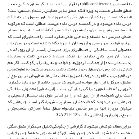
یا فلسفه‌ورز (philosophierend) را قرار می‌دهد. «اما مگر منطق دیگری به جز
منطق فلسفی هست، به ویژه آنکه منطق بنا بر معنایش رشته‌ای فلسفی است؟
البته که هست، چرا که آن منطقِ عامّی که امروزه به طور معمول در دانشگاه
درس داده می‌شود و در گذشته درس داده می‌شد، منطقی است که هرگونه
فلسفه، یعنی هر پرسیدن و پژوهیدن را پشت سر گذاشته است. این به اصطلاح
«منطق مدرسی» نه فلسفه و نه حتّی علمی منفرد است. راحت‌طلبی‌ای است که
عرف و قواعد غیر رسمی و آرزوها آن را سرپا نگاه داشته است و در عین حال
محصولی است ساختگی. راحت‌طلبی‌ای برای مدرسان [است] از آن روی که در
جریان آن هیچ کاری ندارند جز اینکه همواره ذخیره‌ای ثابت و بساویده
[دست‌مالی‌شده] از جملات، فرمول‌ها و قواعد و تعاریف را بازگو کنند. اگر هم
تفاوتی در تدریس این منطق وجود داشته باشد، محدود می‌شود به تفاوت‌هایی
در نظم و ترتیب ظاهری، درجة تفصیل و انتخاب مثال‌ها. منطق‌دان در این نوع از
«منطق» هرگز با این خطر مواجه نمی‌شود که مجبور باشد از خود مایه بگذارد،
ضرورتی که فلسفه‌ورزی را گریزی از آن نیست. [این منطق] محصولی ساختگی
است برای شنونده، از آن روی که او را در تمامی طول یک نیمسال تحصیلی با
چیزهایی سر می‌دواند که فایده‌شان بسیار پرسش‌برانگیز است، چیزهایی که
می‌توان دربارة آنها در هر ملخّص دلبخواه منطق قطعاً آسان‌تر، منسجم‌تر و
سریع‌تر و ارزان‌تر [مطالبی] یافت» (GA 21, P.12)
در این مقاله کوشش مى‏شود تا گزارشى از چگونگى تحلیل هیدگر از منطق سنّتى
به‌دست داده شود. البته در چنین نوشته‏اى کوتاه نمى‏توان به همة جنبه‏هاى این