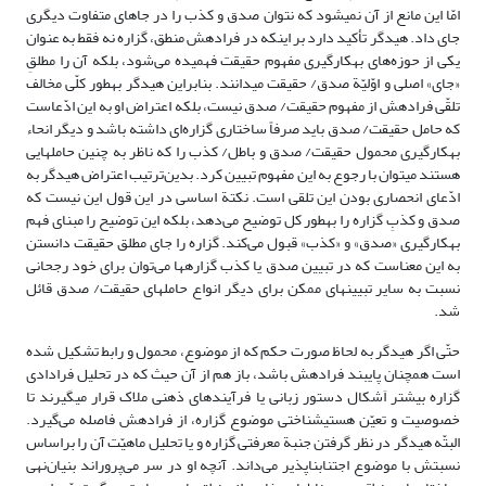
امّا این مانع از آن نمى‏شود که نتوان صدق و کذب را در جاهاى متفاوت دیگرى
جاى داد. هیدگر تأکید دارد بر اینکه در فرادهش منطق، گزاره نه فقط به عنوان
یکى از حوزه‌های به‏کارگیرى مفهوم حقیقت فهمیده می‌شود، بلکه آن را مطلقِ
«جاى» اصلى و اوّلیّة صدق/ حقیقت مى‏دانند. بنابراین هیدگر به‏طور کلّى مخالف
تلقّی فرادهش از مفهوم حقیقت/ صدق نیست، بلکه اعتراض او به این ادّعاست
که حامل حقیقت/ صدق باید صرفاً ساختاری گزاره‌ای داشته باشد و دیگر انحاء
به‏کارگیرى محمول‏ حقیقت/ صدق و باطل/ کذب را که ناظر به چنین حامل‏هایى
هستند مى‏توان با رجوع به این مفهوم تبیین کرد. بدین‌ترتیب اعتراض هیدگر به
ادّعاى انحصارى بودن این تلقی است. نکتة اساسى در این قول این نیست که
صدق و کذبِ گزاره را به‏طور کل توضیح می‌دهد، بلکه این توضیح را مبناى فهم
به‏کارگیرى «صدق» و «کذب» قبول می‌کند. گزاره را جاى مطلق حقیقت دانستن
به این معناست که در تبیین صدق یا کذب گزاره‏ها می‌توان براى خود رجحانى
نسبت به سایر تبیین‏هاى ممکن براى دیگر انواع حامل‏هاى حقیقت/ صدق قائل
‏شد.
حتّی اگر هیدگر به لحاظ صورت حکم که از موضوع، محمول و رابط تشکیل شده
است همچنان پایبند فرادهش باشد، باز هم از آن حیث که در تحلیل فرادادی
گزاره بیشتر اَشکال دستور زبانى یا فرآیندهاى ذهنى ملاک قرار مى‏گیرند تا
خصوصیت و تعیّن هستى‏شناختى موضوع گزاره، از فرادهش فاصله می‌گیرد.
البتّه هیدگر در نظر گرفتن جنبة معرفتى گزاره و یا تحلیل ماهیّت آن را براساس
نسبتش با موضوع اجتناب‏ناپذیر می‌داند. آنچه او در سر می‌پروراند بنیان‌نهى