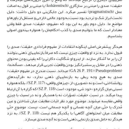
حقیقت/ صدق را مبتنى بر سازگارى (kohärentisch) یا مبتنی بر قول به اصالت
عمل‏ (pragmatistisch) تفسیر مى‏کرد. این جایگزینى دو دلیل داشت: دلیل
نخست ابراز شک و تردید بود نسبت به وجودِ عالمی خارجى و مستقل از باورها و
مواضع ما. دلیل دوم باور به این بود که «مفهوم» حقیقت/ صدق فقط وقتى
معنادار است که ما بتوانیم صدق یا کذب احکام‌مان را همواره به‏نحوى اصولى
بشناسیم.
هیدگر پیش‏فرض اصلى این‏گونه انتقادات از مفهوم فرادادى حقیقت/ صدق را
قبول ندارد. به نزد او واقعیّت چیزى نیست که صرفاً بازنمایى‏هاى ذهنى بتوانند
آن را بر ما آشکار ‏سازند. از این‏رو او شکّاکیت دکارتى را که یقینى بودن محتواى
ذهنى را در مقابل پرسش‏برانگیز بودن واقعیّت تجربى قرار مى‏دهد، «مسأله‌نما»
(Pseudoproblem) (GA 26, P. 191) مى‏داند. نسبت مندرج در مفهوم حقیقت/
صدق به هیچ وجه ربطى به بازنمایى‏هاى ذهنى ندارد، نه «فرآیندهاى
روان‏شناختى» است و نه «تصویرى» از «چیزهاى واقعى» (SZ, P. 117)، بلکه همواره
نسبتى میان گزاره و «خود شى‏ء موجود» است (SZ, P. 118) که گزاره با آن ارتباط
پیدا مى‏کند. در نسبتِ حقیقت، تصوّرات نه با همدیگر و نه در
نسبت
با چیزی
واقعى مقایسه مى‏شوند. موضوع مورد نظر اثبات مطابقت میان شناختن و عین
مُدرَک یا حتّى میان آنچه نفسانى و آنچه جسمانى است، نیست. موضوع حتّى
مطابقت میان (محتواهاى آگاهى) با یکدیگر هم نیست (SZ, P. 118). به نزد
هیدگر نه حامل صدق بازنمایى ذهنى است و نه آنچه صدق مى‏سازد.