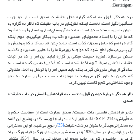
(Bestätigen).
نزد هیدگر قول به اینکه گزاره محل حقیقت/ صدق است از دو جهت
مسأله‏برانگیز است: نخست اینکه نظریّه‏اى در باب حقیقت که ناظر به گزاره به
عنوان حامل حقیقت/ صدق است، نباید به آن معنای اصلی و اصیلی فهمیده شود
که ما آن را با اِسناد محمول‏هاى «صدق» و «کذب» به‏کار مى‏گیریم. دوم اینکه
گزاره را هم که حامل صدق/ کذب است، نباید چنان تعریف کرد که پیوندش با
آن پس‌زمینه‌ای قطع شود که مواجهة روزمرة ما را با تعابیر «صدق» و «کذب»
ممکن می‌سازد. نظریة حقیقت مبتنی بر گزاره نباید این امر را که در اثبات
حقیقتِ ادّعایی صرفاً آنچه ادّعا شده است (= مُدّعی) تعیین کننده است به
سادگی از پیش مفروض گیرد، بلکه باید همین امر را با توسّل به انحاء متفاوتی
که دازین به طور کل می‌تواند با موجودات نسبت برقرار سازد به نحو
وجودشناختی بی کم و کاست تبیین کرد.
نظر هیدگر دربارة دومین قول منتسب به فرادهش فلسفى در باب حقیقت/
صدق
بنابر فرادهش فلسفى ذات حقیقت/ صدق عبارت است از «مطابقت حکم با
متعلّق‌اش» (SZ, P. 214). امّا منظور از ذات در اینجا چیست؟ در توضیح این کلمه
به سخنرانی‌هیدگر با عنوان
در ذات حقیقت
[35]
رجوع می‌کنیم. او این سخنرانی
را برای اولین بار در سال 1930 و در سه شهر برِمِن، ماربورگ و فرایبورگ ایراد
کرد. در حاشیه‌ای که در چاپ سوم این سخنرانی در سال 1954 منتشر