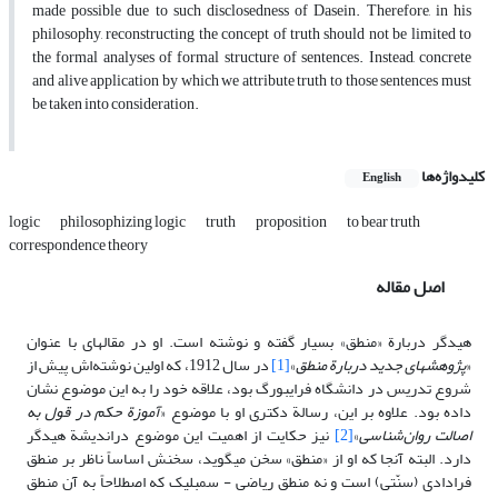
made possible due to such disclosedness of Dasein. Therefore, in his
philosophy, reconstructing the concept of truth should not be limited to
the formal analyses of formal structure of sentences. Instead, concrete
and alive application by which we attribute truth to those sentences must
be taken into consideration.
کلیدواژه‌ها
English
logic
philosophizing logic
truth
proposition
to bear truth
correspondence theory
اصل مقاله
هیدگر دربارة «منطق» بسیار گفته و نوشته است. او در مقاله‏اى با عنوان
«
پژوهش‏هاى جدید دربارة منطق
»
[1]
در سال 1912، که اولین نوشته‌اش پیش از
شروع تدریس در دانشگاه فرایبورگ بود، علاقه خود را به این موضوع نشان
داده بود. علاوه بر این، رسالة ‌دکتری او با موضوع «
آموزة حکم در قول به
اصالت روان
شناسی
»
[2]
نیز حکایت از اهمیت این موضوع دراندیشة هیدگر
دارد. البته آنجا که او از «منطق» سخن مى‏گوید، سخنش‌ اساساً ناظر بر منطق
فرادادی (سنّتی) است و نه منطق ریاضى - سمبلیک که اصطلاحاً به آن منطق