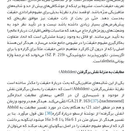
تعریف حقیقت است، مشروط بر اینکه از موشکافی‌های بیش از حد و شائبه‌های
متافیزیکی منزّه باشد. او قصد ندارد نظریّة بدیلی برای مفهوم فرادادی حقیقت
به‌دست دهد. حتّی در بحث از ذات حقیقت نیز موافق نظریه‌ای که
پیش‌فرض‌های بسیار زیادی داشته باشد نیست و در تأیید نظر خود به
وضعیّت‌های روزمرّه‌ای ارجاع می‌دهد که مناسبات واقعی اظهارات دربارة عالم را
به تأیید می‌رسانند. او قائل به وجود زمینة مشترکی است که انحاء متفاوت
به‌کارگیری مفهوم حقیقت را در مفهومی جامع متحد می‌سازد. هیدگر این هستة
اصلی را که از درون آن کارکرد مفاهیم خاص حقیقت، مثلاً برای گزاره و یا برای
اگزیستنز، تکوین‌پذیرند «ناپوشیدگی» (SZ, P. 219) می‌خواند که ترجمة واژة
یونانی aletheia است.
مطابقت به منزلة نقش
برگرفتن
(Abbilden)
یکی از این شائبه‌های متافیزیکی که بحث دربارة حقیقت را مکدّر ساخته است
نظریّة «نقش‌برگرفتن» (Abbilden) است که «حقیقت را به‌سانِ برگرفتن نقش
از موجود و شبیه‏سازى آن در آگاهى به‏معناى مطابقتِ اندازه‌گیر
[nachmessend]»
[37]
(GA 21, P. 163) تلقّی می‌کند. هیدگر هم در
وجود و زمان
و هم در
منطق
(جلد 21) به هنگام بحث در مورد تفسیر مطابقت به Abbild
(نقشِ برگرفته) از نوشتة ارسطو
دربارة گزاره
[38]
نقل قول مى‏آورد. بنا بر
تفسیر هیدگر، از سیاق متن در 1, 16a 6 یا 1, 16a 3-8 مى‏شود این‏گونه برداشت
کرد که ارسطو مفهوم حقیقت را در اصل به‏گونه‏اى تعریف مى‏کند که می‌توان از