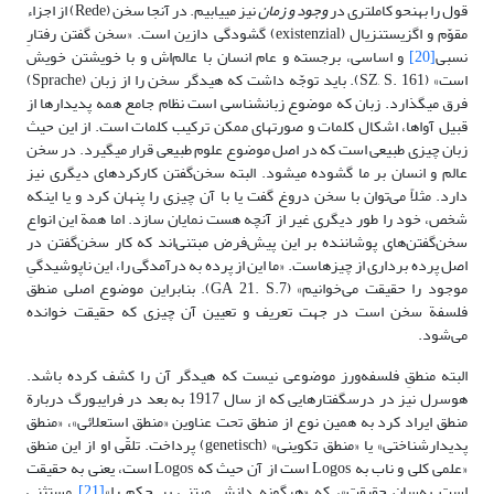
قول را به‏نحو کامل‏ترى در
وجود و زمان
نیز مى‏یابیم. در آنجا سخن (Rede) از اجزاء
مقوّم و اگزیستنزیال (existenzial) گشودگى دازین است. «سخن گفتن رفتارِ
نسبی
[20]
و اساسى، برجسته و عام انسان با عالم‌اش و با خویشتن خویش
است» (SZ, S. 161). باید توجّه داشت که هیدگر سخن را از زبان (Sprache)
فرق مى‏گذارد. زبان که موضوع زبان‏شناسى است نظام جامع همه پدیدارها از
قبیل آواها، اشکال کلمات و صورت‏هاى ممکن ترکیب کلمات است. از این حیث
زبان چیزی طبیعى است که در اصل موضوع علوم طبیعى قرار مى‏گیرد. در سخن
عالم و انسان بر ما گشوده مى‏شود. البته سخن‌گفتن کارکردهای دیگری نیز
دارد. مثلاً می‌توان با سخن دروغ گفت یا با آن چیزی را پنهان کرد و یا اینکه
شخص، خود را طور دیگری غیر از آنچه هست نمایان سازد. اما همة این انواع
سخن‌گفتن‌های پوشاننده بر این پیش‌فرض مبتنی‌اند که کار سخن‌گفتن در
اصل پرده برداری از چیز‌هاست. «ما این از پرده به درآمدگی را، این ناپوشیدگیِ
موجود را حقیقت می‌خوانیم» (GA 21. S.7). بنابراین موضوع اصلى منطق
فلسفة سخن است در جهت تعریف و تعیین آن چیزی که حقیقت خوانده
می‌شود.
البته منطقِ فلسفه‌ورز موضوعى نیست که هیدگر آن را کشف کرده باشد.
هوسرل نیز در درس‏گفتارهایى که از سال 1917 به ‏بعد در فرایبورگ دربارة
منطق ایراد کرد به همین نوع از منطق تحت عناوین «منطق استعلائى»، «منطق
پدیدارشناختى» یا «منطق تکوینى» (genetisch) پرداخت. تلقّی او از این منطق
«علمی کلی و ناب به Logos است از آن حیث که Logos است، یعنی به حقیقت
است به‌سان حقیقت»، که «هرگونه دانش مبتنى بر حکم را»
[21]
مستثنى