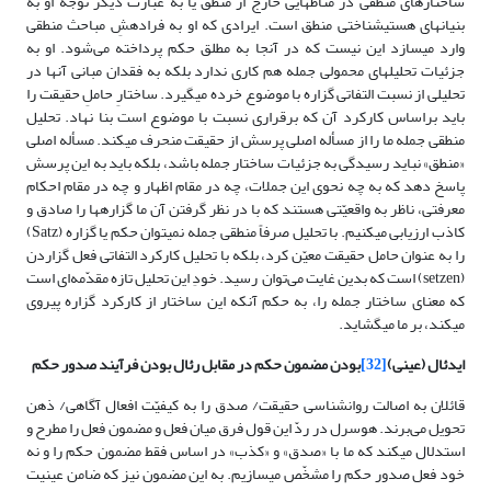
ساختارهاى منطقى در مناط‏هایى خارج از منطق یا به عبارت دیگر توجّه او به
بنیان‏هاى هستى‏شناختى منطق است. ایرادى که او به فرادهشِ مباحث منطقى
وارد مى‏سازد این نیست که در آنجا به مطلق حکم پرداخته می‌شود. او به
جزئیات تحلیل‏هاى محمولى جمله هم کارى ندارد بلکه به فقدان مبانى آنها در
تحلیلى از نسبت التفاتى گزاره با موضوع خرده مى‏گیرد. ساختارِ حاملِ حقیقت را
باید براساس کارکرد آن که برقرارى نسبت با موضوع است بنا نهاد. تحلیل
منطقى جمله ما را از مسأله اصلى پرسش از حقیقت منحرف مى‏کند. مسأله اصلی
«منطق» نباید رسیدگی به جزئیات ساختار جمله باشد، بلکه باید به این پرسش
پاسخ دهد که به چه نحوى این جملات، چه در مقام اظهار و چه در مقام احکام
معرفتى، ناظر به واقعیّتى هستند که با در نظر گرفتن آن ما گزاره‏ها را صادق و
کاذب ارزیابى مى‏کنیم. با تحلیل صرفاً منطقى جمله نمى‏توان حکم یا گزاره (Satz)
را به عنوان حامل حقیقت معیّن کرد، بلکه با تحلیل کارکرد التفاتى فعل گزاردن
(setzen) است که بدین غایت مى‌توان ‏رسید. خودِ این تحلیل تازه مقدّمه‌ای است
که معناى ساختار جمله را، به حکم آنکه این ساختار از کارکرد گزاره پیروى
مى‏کند، بر ما مى‏گشاید.
ایدئال (عینی)
[32]
بودن مضمون حکم در مقابل رئال بودن فرآیند صدور حکم
قائلان به اصالت روان‏شناسى حقیقت/ صدق را به کیفیّت افعال آگاهى/ ذهن
تحویل می‌برند. هوسرل در ردّ این قول فرق میان فعل و مضمون فعل را مطرح و
استدلال مى‏کند که ما با «صدق» و «کذب» در اساس فقط مضمون حکم را و نه
خود فعل صدور حکم را مشخّص مى‏سازیم. به این مضمون نیز که ضامن عینیت