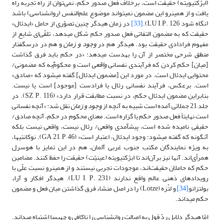
(ابژکتیویته) حقیقت است، برخلاف فعل صدور حکم، نمی‌توان از راه تجربه راه
یافت و از همین‏رو این مضمون نمى‏تواند موضوع علم‌النفس (روان‏شناسى) باشد
(نگاه شود LU I, P. 126).
[33]
در زمان هیدگر چنین تصوّرى از حامل «ایدئال»
حقیقت که به مضمون التفاتى فعلِ صدورِ حکم شکل مى‏دهد، تلقّى‌ای شایع از
مفهوم فرادادى حقیقت بود. هیدگر هم در
وجود و زمان
و هم در درس‏گفتار
منطق
شرحى مختصر از آن را به‏دست مى‏دهد: «در حکم باید فرق گذاشت
[میان] حکم کردن که فرآیندى نفسانى
واقعى
است و محکومٌ‌به که مضمونى/
محتوایى ایدئال است. در مورد این [مضمون ایدئال] گفته مى‏شود که «صادق»
است. برعکس، فرآیند نفسانى رئال یا فرادست [موجود] است یا نیست.
بنابراین مضمون ایدئال حکم، در نسبت مطابقت قرار دارد» (SZ, P. 116). در
جلد 21 جملاتى آمده است شبیه به آنچه از
وجود و زمان
نقل شد: «آنچه نفسانى
است نهایتاً فعل صدور حکم یا گزاره است. معنای محکوم در حکم، آنچه صادق/
حقیقى نامیده شده ‌است، پیش‏آمدى واقعى/ رئال نیست، واقعى نیست بلکه
آن‏گونه که گفته مى‏شود: وجود ایدئال، اعتبار است» (GA 21, P, 46). نوکانتى‏ها،
به ویژه نمایندگان مکتب جنوب غربى آلمان، هم در این تمایز با هوسرل
هم‏رأی‌اند. آنها نیز برآن‌اند تا ابژکتیویته (عینیّت) حقیقت را حفظ کنند. مضامین
حکم که حاملان حقیقت‌اند، موجودات تجربى نیستند و از همین‏رو نسبت علّى با
رویدادهاى ذهنى عالم واقع ندارند (LU I, P. 231). هیدگر افکار و آراء
بولتزانو
[34]
و لتُزه (Lotze) را در اصل منشاء فرق گذاشتن میان فعل و مضمون
حکم مى‏داند.
امّا هیدگر دلایل ردّ قول به اصالت روان‏شناسى را ناکافى و چه‏بسا اشتباه مى‏داند.