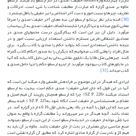
کاربرد چهارگانة واژة alethes (حقیقت/ صدق) در آثار ارسطو یاد مى‏کند. ارسطو
علاوه‏ بر صدقِ گزاره که عبارت از مطابقت شناخت با ‏شیء است، ادراکات و
تعاریف، چیزها و نسبت امور و دست آخر اشخاص را نیز حقیقى یا باطل مى‏شمرد.
[30]
البته بنابر نظر برنتانو ارسطو این سه معناى آخر حقیقت/صدق را صرفاً
معانی ثانوى مى‏داند و تنها گزاره را شایسته اتّصاف حقیقت/صدق به آن به‏حساب
مى‏آورد. دلیل آن نیز این است که به‏کارگیرى درست محمول‏هاى صدق در
مصادیق اشتقاقى/فرعى مستلزم داشتن استعدادِ ارزیابى نسبت امور و در
نتیجه داشتنِ استعدادی است که بتواند حکم را صادق یا کاذب بگیرد. براى
مثال افراد را وقتى کاذب مى‏خوانیم که دیگران را به صدور احکام کاذب گمراه
کنند. چیزهایی مثل طلا یا یک تابلوى نقاشى بدلى به این دلیل کاذب‌اند که آنها
در ما باورهاى کاذب به‏وجود مى‏آورند. از این‏رو ارسطو حکم را تنها حامل صدق و
کذب مى‏داند.
[31]
ایرادى که هیدگر در این موضوع بر فرادهش فلسفى وارد مى‏کند این است که
آنها در این قول که جاى اصلى حقیقت/ صدق حکم است، بى‏جهت به ارسطو
استناد مى‏کنند (SZ, P. 226). چرا که ارسطو همچنان پای‌بند آن فهم اصیل و
مقدّم بر هستى‏شناسى از حقیقت است (نگاه شود بهSZ, P. 225 ). البته به‏نظر
مى‏رسد که این قول با آنچه در بالا، یعنى بخش اوّل 16 a 6 از
در گزاره
آمد، در
تضاد باشد. آنچه هیدگر در سر مى‏پروراند ردّ مطابقت گزاره با واقع به عنوان
تنها تلقّى موجّه از حقیقت در اندیشه ارسطو است. از این جهت ارسطو نمى‏تواند
منبع مناسبى براى مفسّران در بحث از جاى حقیقت باشد. علاوه بر آن باید به
فهم کژ و نادرست از گزارة صادق اشاره کرد که مطابق آن گزاره نقشی است