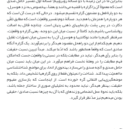
بنابراین ما در این زمینه با دو مسأله روبروییم: مسألة اوّل تفسیر حاملِ صدق
است که معمولاً آن را گزاره یا قضیه می‌دانند و بعضاً، به‏خصوص به نزد هوسرل،
به دو پارة فعل و مضمون گزاره تقسیم مى‏شود. درحالى که درست آن است که
هر دو پاره را هم‏زمان با هم دید. مسألة دوم تفسیر واقعیّت است که مطابق تلقّى
دکارت در پسِ پشت بازنمایى‏هاى ذهنى پنهان است. چنانچه قائل به اصالت
روان‏شناسى باشیم باید کاملاً از نسبت میان این دو وجه، یعنى گزاره و واقعیّت،
صرف‏نظر کنیم یا مانند نوکانتى‏ها و هوسرل آن را به نسبتى میان تصوّرات تقلیل
دهیم. هیچ‏کدام از این دو راه‏حل مقصود هیدگر را برنمى‏آورند. یک گزاره آنگاه
صادق است که واقعاً همان‏طور باشد که ادّعا مى‏کند. مبدأ تبیین نسبت حقیقت
را، بنابر رأى هیدگر، نباید در مطابقت بلکه در نسبتى با واقعیّت جست که امکان
فهم مطابقت را در وهلة نخست فراهم مى‏آورد. در این میان باید نسبت میان
حامل صدق و آنچه صدق را می‌سازد به‏نحوى از انحاء براى مواضع شناخت‏شناسى
ما اهمیّت پیدا کند. شناخت را نمى‏توان فقط از روى گزاره‏ها تشخیص داد، بلکه به
موضع‏گیرى‏هایى التفاتى گره خورده است. از این‏جاست که بازسازى مفهوم
حقیقت، به‏نظر هیدگر، نباید محدود به تحلیل‏هاى صورى از ساختار جمله باشد،
بلکه باید نحوة عمل انضمامى و زنده‏اى که با آن به چیزها نسبتِ صادق/ حقیقى
بودن مى‏دهیم نیز مدّ نظر قرار گیرد.