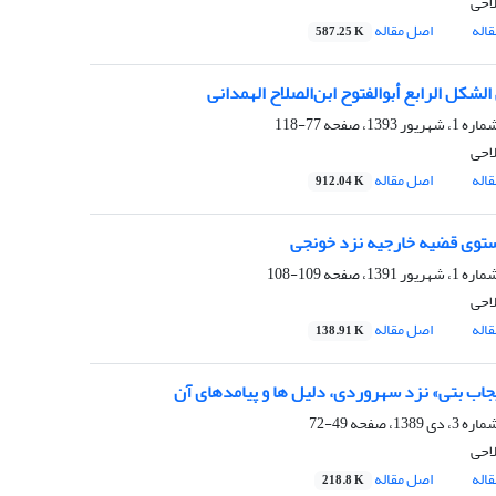
لاحی
اله
اصل مقاله
587.25 K
الشکل الرابع أبوالفتوح ابن‌الصلاح الهمدانی
77-118
لاحی
اله
اصل مقاله
912.04 K
وی قضیه خارجیه نزد خونجی
109-108
لاحی
اله
اصل مقاله
138.91 K
یجاب بتی» نزد سهروردی، دلیل ها و پیامدهای آن
49-72
لاحی
اله
اصل مقاله
218.8 K