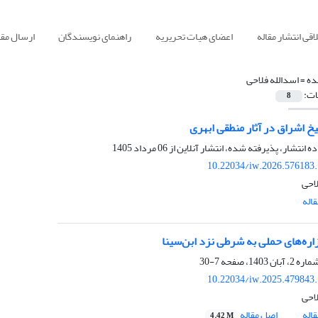
قی انتشار مقاله
اعضای هیات تحریریه
راهنمای نویسندگان
ارسال مقا
ده =
اسدالله فلاحی
ات:
8
یخ اشراق در آثار منطقی ابهری
ده انتشار، پذیرفته شده، انتشار آنلاین از
06 مرداد 1405
10.22034/iw.2026.576183
لاحی
اله
اره‌های حملی به شرطی نزد ابن‌سینا
7-30
10.22034/iw.2025.479843
لاحی
اله
اصل مقاله
4.42 M