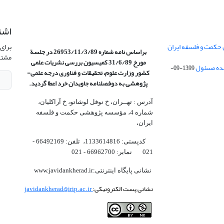
اشت
 حکمت و فلسفه ایران
برای 
براساس نامه شماره 26953/11/3/89 در جلسة
مشتر
مورخ 31/6/89 کمیسیون
بررسی نشریات علمی
1399-09-
کشور وزارت علوم، تحقیقات و فناوری درجه علمی‌-
پژوهشی
به دوفصلنامه جاویدان خرد اعطا گردید.
آدرس : تهــران، خ نوفل لوشاتو، خ آراکلیان،
شماره 4،‌ مؤسسه پژوهشی حکمت و فلسفه
ایران،‌
کدپستی: 1133614816، تلفن: 66492169 -
021 نمابر: 66962700 - 021
نشانی پایگاه اینترنتی:www.javidankherad.ir
نشانی پست الکترونیکی:
javidankherad@irip.ac.ir