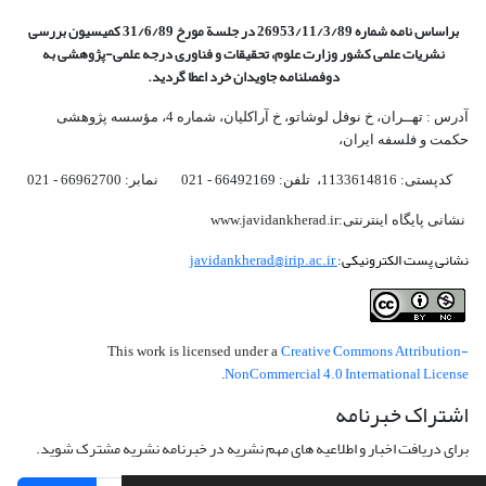
براساس نامه شماره 26953/11/3/89 در جلسة مورخ 31/6/89 کمیسیون
بررسی
نشریات علمی کشور وزارت علوم، تحقیقات و فناوری درجه علمی‌-پژوهشی
به
دوفصلنامه جاویدان خرد اعطا گردید.
آدرس : تهــران، خ نوفل لوشاتو، خ آراکلیان، شماره 4،‌ مؤسسه پژوهشی
حکمت و فلسفه ایران،‌
کدپستی: 1133614816، تلفن: 66492169 - 021 نمابر: 66962700 - 021
نشانی پایگاه اینترنتی:www.javidankherad.ir
نشانی پست الکترونیکی:
javidankherad@irip.ac.ir
Creative Commons Attribution-
This work is licensed under a
NonCommercial 4.0 International License
.
اشتراک خبرنامه
برای دریافت اخبار و اطلاعیه های مهم نشریه در خبرنامه نشریه مشترک شوید.