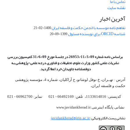
تماس با ما
نقشه سایت
آخرین اخبار
تفاهم نامه موسسه با انجمن حکمت و فلسفه ایران
1400-02-21
شناسه ORCID برای نویسنده مسئول
1399-09-20
براساس نامه شماره 26953/11/3/89 در جلسة مورخ 31/6/89 کمیسیون
بررسی
نشریات علمی کشور وزارت علوم، تحقیقات و فناوری درجه علمی‌-پژوهشی
به
دوفصلنامه جاویدان خرد اعطا گردید.
آدرس : تهــران، خ نوفل لوشاتو، خ آراکلیان، شماره 4،‌ مؤسسه پژوهشی
حکمت و فلسفه ایران،‌
کدپستی: 1133614816، تلفن: 66492169 - 021 نمابر: 66962700 - 021
نشانی پایگاه اینترنتی:www.javidankherad.ir
نشانی پست الکترونیکی:
javidankherad@irip.ac.ir