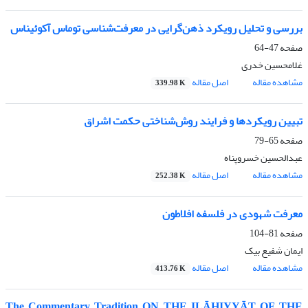
بررسی و تحلیل رویکرد ذهن‌گرایی در معرفت‌شناسی توماس آکوئیناس
صفحه
47-64
غلامحسین خدری
مشاهده مقاله
اصل مقاله
339.98 K
تبیین رویکردها و فرایند روش‌شناختی حکمت اشراق
صفحه
65-79
عبدالحسین خسروپناه
مشاهده مقاله
اصل مقاله
252.38 K
معرفت شهودی در فلسفه‌ افلاطون
صفحه
81-104
ایمان شفیع بیک
مشاهده مقاله
اصل مقاله
413.76 K
The Commentary Tradition ON THE ILĀHIYYĀT OF THE