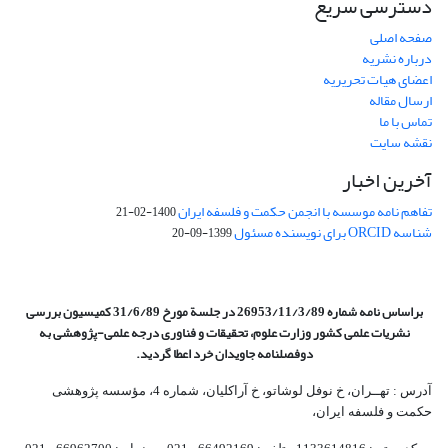
دسترسی سریع
صفحه اصلی
درباره نشریه
اعضای هیات تحریریه
ارسال مقاله
تماس با ما
نقشه سایت
آخرین اخبار
تفاهم نامه موسسه با انجمن حکمت و فلسفه ایران
1400-02-21
شناسه ORCID برای نویسنده مسئول
1399-09-20
براساس نامه شماره 26953/11/3/89 در جلسة مورخ 31/6/89 کمیسیون
بررسی
نشریات علمی کشور وزارت علوم، تحقیقات و فناوری درجه علمی‌-پژوهشی
به
دوفصلنامه جاویدان خرد اعطا گردید.
آدرس : تهــران، خ نوفل لوشاتو، خ آراکلیان، شماره 4،‌ مؤسسه پژوهشی
حکمت و فلسفه ایران،‌