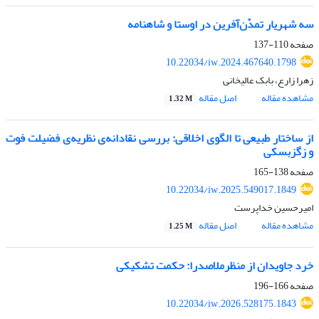
سه شهریار تمدّن‌آفرین در اوستا و شاهنامه
صفحه
110-137
10.22034/iw.2024.467640.1798
زهرا زارع، بابک عالیخانی
مشاهده مقاله
اصل مقاله
1.32 M
از ساختار طبیعی تا الگوی اخلاقی: بررسی نقادانه‌ی نظریه‌ی فضیلت فوت
و زگزبسکی
صفحه
138-165
10.22034/iw.2025.549017.1849
امیرحسین خداپرست
مشاهده مقاله
اصل مقاله
1.25 M
خرد جاویدان از منظرملاصدرا: حکمت تشکیکی
صفحه
166-196
10.22034/iw.2026.528175.1843