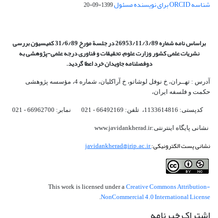
شناسه ORCID برای نویسنده مسئول
1399-09-20
براساس نامه شماره 26953/11/3/89 در جلسة مورخ 31/6/89 کمیسیون
بررسی
نشریات علمی کشور وزارت علوم، تحقیقات و فناوری درجه علمی‌-پژوهشی
به
دوفصلنامه جاویدان خرد اعطا گردید.
آدرس : تهــران، خ نوفل لوشاتو، خ آراکلیان، شماره 4،‌ مؤسسه پژوهشی
حکمت و فلسفه ایران،‌
کدپستی: 1133614816، تلفن: 66492169 - 021 نمابر: 66962700 - 021
نشانی پایگاه اینترنتی:www.javidankherad.ir
نشانی پست الکترونیکی:
javidankherad@irip.ac.ir
Creative Commons Attribution-
This work is licensed under a
NonCommercial 4.0 International License
.
اشتراک خبرنامه