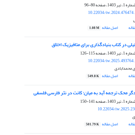
80-96
10.22034/iw.2024.476474
اله
اصل مقاله
1.08 M
لی در کتاب بنیادگذاری برای متافیزیک اخلاق
115-126
10.22034/iw.2025.493764
 محمدابادی
اله
اصل مقاله
549.8 K
ر محک ترجمه آید به میان: کانت در نثر فارسی فلسفی
141-150
10.22034/iw.2025.2
ی
اله
اصل مقاله
501.79 K