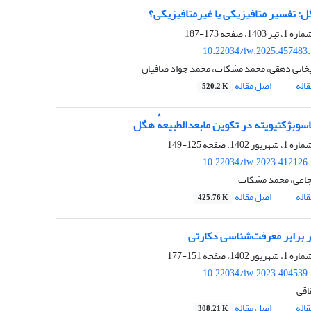
: تفسیر متافیزیکی یا غیرمتافیزیکی؟
173-187
10.22034/iw.2025.457483
خانی دهقی، محمد مشکات، محمد جواد صافیان
اله
اصل مقاله
520.2 K
سوبژکتیویته در تکوین مابعدالطبیعهٔ هگل
125-149
10.22034/iw.2023.412126
اعی، محمد مشکات
اله
اصل مقاله
425.76 K
ر برابر معرفت‌شناسی دکارتی
151-177
10.22034/iw.2023.404539
قی
اله
اصل مقاله
308.21 K