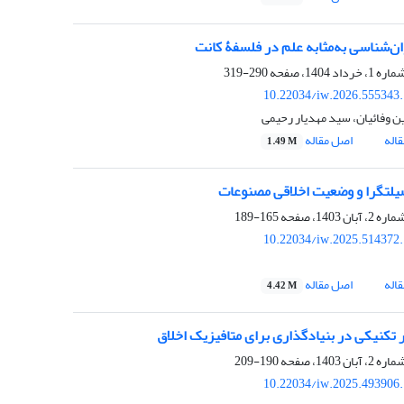
ان‌شناسی به‌مثابه علم در فلسفۀ کانت
290-319
10.22034/iw.2026.555343
وفائیان، سید مهدیار رحیمی
اله
اصل مقاله
1.49 M
اقی مصنوعات
165-189
10.22034/iw.2025.514372
اله
اصل مقاله
4.42 M
ر تکنیکی در بنیادگذاری برای متافیزیک اخلاق
190-209
10.22034/iw.2025.493906