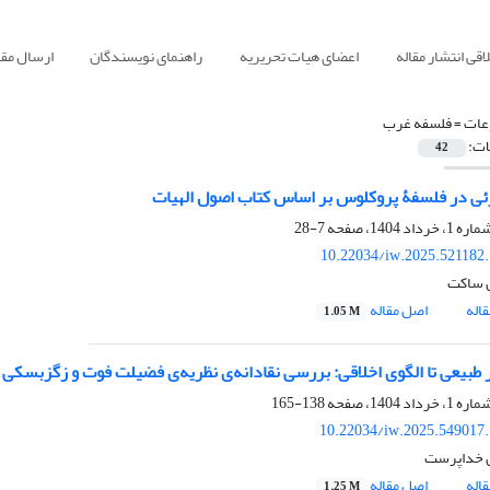
قی انتشار مقاله
اعضای هیات تحریریه
راهنمای نویسندگان
ارسال مقا
ات =
فلسفه غرب
ات:
42
ئی در فلسفۀ پروکلوس بر اساس کتاب اصول الهیات
7-28
10.22034/iw.2025.521182
 ساکت
اله
اصل مقاله
1.05 M
ر طبیعی تا الگوی اخلاقی: بررسی نقادانه‌ی نظریه‌ی فضیلت فوت و زگزبسکی
138-165
10.22034/iw.2025.549017
 خداپرست
اله
اصل مقاله
1.25 M