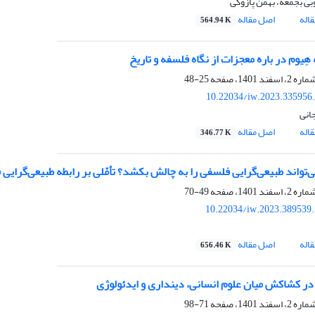
بی بجمعه، بهمن پازوکی
اله
اصل مقاله
564.94 K
 هِیوم در باره معجزات از نگاه فلسفه و تاریخ
25-48
10.22034/iw.2023.335956
انی
اله
اصل مقاله
346.77 K
ی‌تواند ‌طبیعی‌گرایی فلسفی را به چالش بکشد؟ تأمّلی بر رابطه ‌طبیعی‌گرا
49-70
10.22034/iw.2023.389539
اله
اصل مقاله
656.46 K
در کشاکش میان علوم انسانی، دینداری و ایدئولوژی
71-98