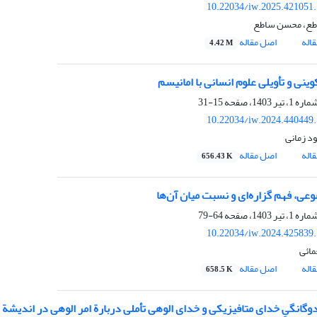
10.22034/iw.2025.421051
طع، محسن ساطع
اله
اصل مقاله
4.42 M
ینی و تأویلی علوم انسانی با امانیسم
15-31
10.22034/iw.2024.440449
د زمانی
اله
اصل مقاله
656.43 K
عی، فهم گزاره‌ای و نسبت میان آن‌ها
64-79
10.22034/iw.2024.425839
مائی
اله
اصل مقاله
658.5 K
 دوگانگیِ خدای متافیزیکی و خدای الوهی تأملی دربارة امر الوهی در اندیشة 