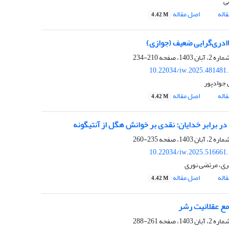
ی
اله
اصل مقاله
4.42 M
لاادری‌گرایی ضعیف (جوازی)
210-234
10.22034/iw.2025.481481
جوادپور
اله
اصل مقاله
4.42 M
در برابر خدایان: نقدی بر خوانش هگل از آنتیگونه
235-260
10.22034/iw.2025.516661
ری، مرتضی نوری
اله
اصل مقاله
4.42 M
مع عقلانیت رشر
261-288