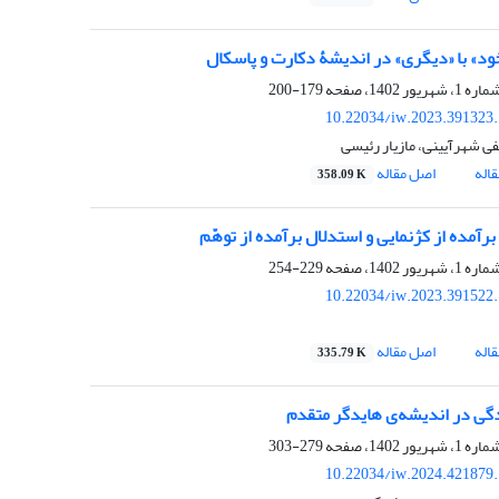
د» با «دیگری» در اندیشۀ دکارت و پاسکال
179-200
10.22034/iw.2023.391323
 شهرآیینی، مازیار رئیسی
اله
اصل مقاله
358.09 K
رآمده از کژنمایی و استدلال برآمده از توهّم
229-254
10.22034/iw.2023.391522
اله
اصل مقاله
335.79 K
ی در اندیشه‌ی هایدگر متقدم
279-303
10.22034/iw.2024.421879