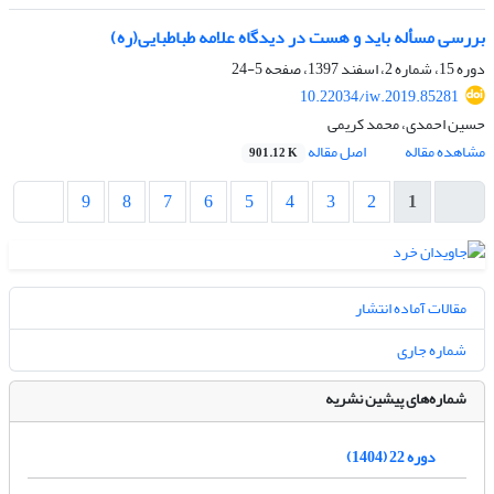
بررسی مسأله باید و هست در دیدگاه علامه طباطبایی(ره)
دوره 15، شماره 2، اسفند 1397، صفحه
5-24
10.22034/iw.2019.85281
حسین احمدی، محمد کریمی
مشاهده مقاله
اصل مقاله
901.12 K
9
8
7
6
5
4
3
2
1
مقالات آماده انتشار
شماره جاری
شماره‌های پیشین نشریه
دوره 22 (1404)