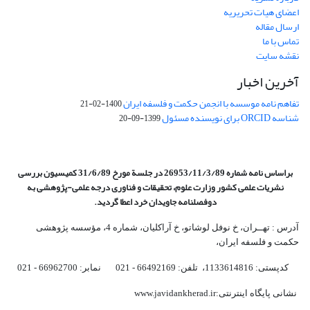
اعضای هیات تحریریه
ارسال مقاله
تماس با ما
نقشه سایت
آخرین اخبار
تفاهم نامه موسسه با انجمن حکمت و فلسفه ایران
1400-02-21
شناسه ORCID برای نویسنده مسئول
1399-09-20
براساس نامه شماره 26953/11/3/89 در جلسة مورخ 31/6/89 کمیسیون
بررسی
نشریات علمی کشور وزارت علوم، تحقیقات و فناوری درجه علمی‌-پژوهشی
به
دوفصلنامه جاویدان خرد اعطا گردید.
آدرس : تهــران، خ نوفل لوشاتو، خ آراکلیان، شماره 4،‌ مؤسسه پژوهشی
حکمت و فلسفه ایران،‌
کدپستی: 1133614816، تلفن: 66492169 - 021 نمابر: 66962700 - 021
نشانی پایگاه اینترنتی:www.javidankherad.ir