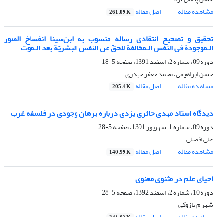
مشاهده مقاله
اصل مقاله
261.09 K
تحقیق و تصحیح انتقادی رساله منسوب به ابن‌سینا انفساخ الصور
الـموجودة فی النفس الـمخالفة للحقّ عن النفس البشریّة بعد الـموت
دوره 09، شماره 2، اسفند 1391، صفحه
5-18
حسن ابراهیمی، محمد جعفر حیدری
مشاهده مقاله
اصل مقاله
205.4 K
دیدگاه استاد مهدی حائری یزدی درباره برهان وجودی در فلسفه غرب
دوره 09، شماره 1، شهریور 1391، صفحه
5-28
علی افضلی
مشاهده مقاله
اصل مقاله
140.99 K
احیای علم در مثنوی معنوی
دوره 10، شماره 2، اسفند 1392، صفحه
5-28
شهرام پازوکی
مشاهده مقاله
اصل مقاله