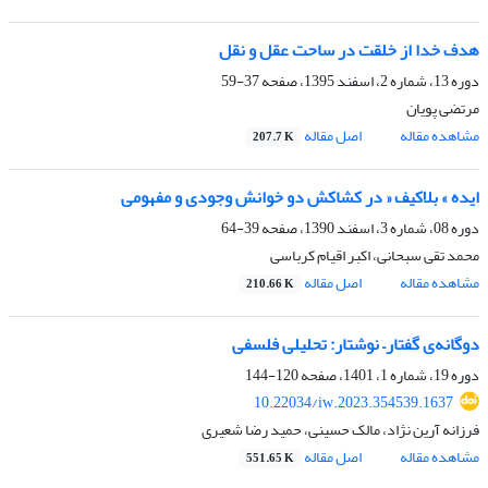
هدف خدا از خلقت در ساحت عقل و نقل
دوره 13، شماره 2، اسفند 1395، صفحه
37-59
مرتضی پویان
مشاهده مقاله
اصل مقاله
207.7 K
ایده » بلاکیف « در کشاکش دو خوانش وجودی و مفهومی
دوره 08، شماره 3، اسفند 1390، صفحه
39-64
محمد تقی سبحانی، اکبر اقیام کرباسی
مشاهده مقاله
اصل مقاله
210.66 K
دوگانه‌ی گفتار– نوشتار: تحلیلی فلسفی
دوره 19، شماره 1، 1401، صفحه
120-144
10.22034/iw.2023.354539.1637
فرزانه آرین نژاد، مالک حسینی، حمید رضا شعیری
مشاهده مقاله
اصل مقاله
551.65 K