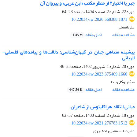
جبر یا اختیار؟ از منظر مکتب «ابن عربی» و پیروان آن
دوره 22، شماره 2، اسفند 1404، صفحه
23-64
10.22034/iw.2026.568388.1871
علی افضلی
مشاهده مقاله
اصل مقاله
1.45 M
پیشینه متناهی جهان در کیهان‌شناسی؛ دلالت‌ها و پیامدهای فلسفی-
الهیاتی
دوره 20، شماره 1، شهریور 1402، صفحه
25-46
10.22034/iw.2023.375409.1660
میثم توکلی بینا
مشاهده مقاله
اصل مقاله
447.56 K
مبانی انتقاد هراکلیتوس از شاعران
دوره 18، شماره 2، اسفند 1400، صفحه
37-62
10.22034/iw.2021.276783.1512
علیرضا اسمعیل زاده برزی