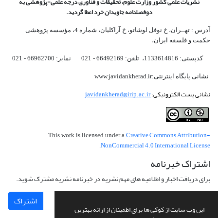
نشریات علمی کشور وزارت علوم، تحقیقات و فناوری درجه علمی‌-پژوهشی
به
دوفصلنامه جاویدان خرد اعطا گردید.
آدرس : تهــران، خ نوفل لوشاتو، خ آراکلیان، شماره 4،‌ مؤسسه پژوهشی
حکمت و فلسفه ایران،‌
کدپستی: 1133614816، تلفن: 66492169 - 021 نمابر: 66962700 - 021
نشانی پایگاه اینترنتی:www.javidankherad.ir
نشانی پست الکترونیکی:
javidankherad@irip.ac.ir
Creative Commons Attribution-
This work is licensed under a
NonCommercial 4.0 International License
.
اشتراک خبرنامه
برای دریافت اخبار و اطلاعیه های مهم نشریه در خبرنامه نشریه مشترک شوید.
اشتراک
این وب سایت از کوکی ها برای اطمینان از ارائه بهترین