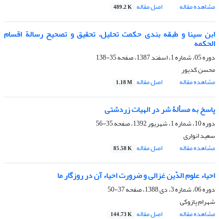
مشاهده مقاله
اصل مقاله
489.2 K
ابن سینا و طبقه بندی حکمت تحلیل، تحقیق و تصحیح رسالة اقسام
الحکمه
دوره 05، شماره 1، اسفند 1387، صفحه
35-138
محسن کدیور
مشاهده مقاله
اصل مقاله
1.18 M
پاسخ به مسألۀ شر در الهیات زردشتی
دوره 10، شماره 1، شهریور 1392، صفحه
35-56
سعید انواری
مشاهده مقاله
اصل مقاله
85.58 K
احیاء علوم ‌الدّین غزالی و ضرورت احیاء آن در روزگار ما
دوره 06، شماره 3، دی 1388، صفحه
37-50
شهرام پازوکی
مشاهده مقاله
اصل مقاله
144.73 K