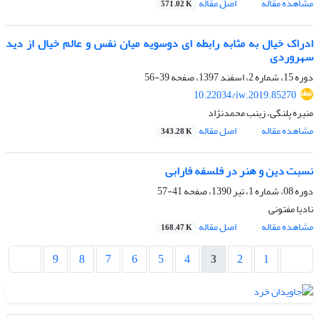
مشاهده مقاله
اصل مقاله
571.02 K
ادراک خیال به مثابه رابطه ای دوسویه میان نفس و عالم خیال از دید
سهروردی
دوره 15، شماره 2، اسفند 1397، صفحه
39-56
10.22034/iw.2019.85270
منیره پلنگی، زینب محمدنژاد
مشاهده مقاله
اصل مقاله
343.28 K
نسبت دین و هنر در فلسفه فارابی
دوره 08، شماره 1، تیر 1390، صفحه
41-57
نادیا مفتونی
مشاهده مقاله
اصل مقاله
168.47 K
9
8
7
6
5
4
3
2
1