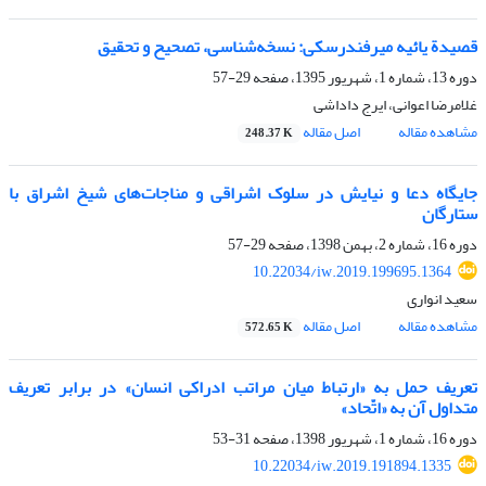
قصیدة یائیه میرفندرسکی: نسخه‌شناسی، تصحیح و تحقیق
دوره 13، شماره 1، شهریور 1395، صفحه
29-57
غلامرضا اعوانی، ایرج داداشی
مشاهده مقاله
اصل مقاله
248.37 K
جایگاه دعا و نیایش در سلوک اشراقی و مناجات‌های شیخ اشراق با
ستارگان
دوره 16، شماره 2، بهمن 1398، صفحه
29-57
10.22034/iw.2019.199695.1364
سعید انواری
مشاهده مقاله
اصل مقاله
572.65 K
تعریف حمل به «ارتباط میان مراتب ادراکی انسان» در برابر تعریف
متداول آن به «اتّحاد»
دوره 16، شماره 1، شهریور 1398، صفحه
31-53
10.22034/iw.2019.191894.1335